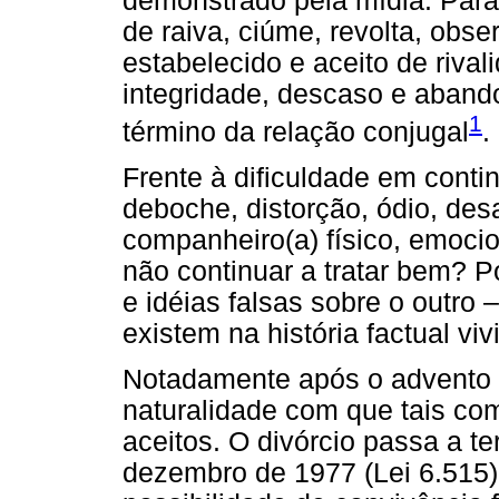
demonstrado pela mídia. Pa
de raiva, ciúme, revolta, ob
estabelecido e aceito de riva
integridade, descaso e abando
1
término da relação conjugal
.
Frente à dificuldade em conti
deboche, distorção, ódio, de
companheiro(a) físico, emoci
não continuar a tratar bem? P
e idéias falsas sobre o outro 
existem na história factual vi
Notadamente após o advento d
naturalidade com que tais co
aceitos. O divórcio passa a te
dezembro de 1977 (Lei 6.515