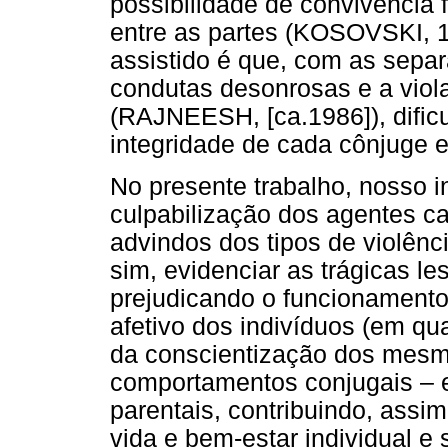
possibilidade de convivência 
entre as partes (KOSOVSKI, 1
assistido é que, com as sepa
condutas desonrosas e a viol
(RAJNEESH, [ca.1986]), dific
integridade de cada cônjuge e
No presente trabalho, nosso i
culpabilização dos agentes c
advindos dos tipos de violênc
sim, evidenciar as trágicas l
prejudicando o funcionamento
afetivo dos indivíduos (em qua
da conscientização dos mesm
comportamentos conjugais – e
parentais, contribuindo, assi
vida e bem-estar individual e s