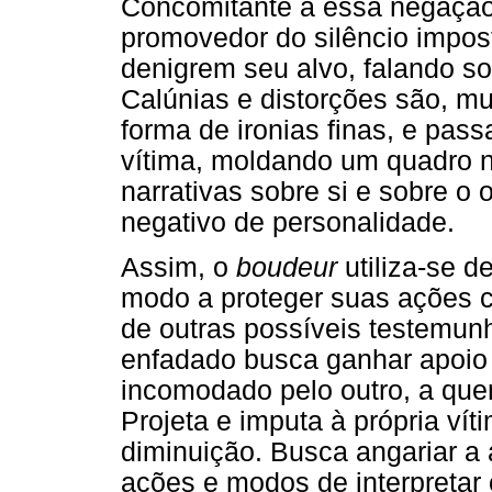
Concomitante a essa negação
promovedor do silêncio impos
denigrem seu alvo, falando s
Calúnias e distorções são, mui
forma de ironias finas, e pas
vítima, moldando um quadro 
narrativas sobre si e sobre o 
negativo de personalidade.
Assim, o
boudeur
utiliza-se de
modo a proteger suas ações 
de outras possíveis testemunh
enfadado busca ganhar apoio d
incomodado pelo outro, a qu
Projeta e imputa à própria vít
diminuição. Busca angariar a
ações e modos de interpretar 