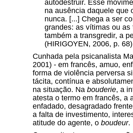
autodestruir. Esse movim
na ausência daquele que 
nunca. [...] Chega a ser c
grandes: as vítimas ou a
também a transgredir, a pe
(HIRIGOYEN, 2006, p. 68)
Cunhada pela psicanalista Ma
2001) - em francês, amuo, enf
forma de violência perversa s
tácita, contínua e absolutame
na situação. Na
bouderie
, a i
atesta o termo em francês, a
enfadado, desagradado frente
a falta de investimento, inter
atitude do agente, o
boudeur
.