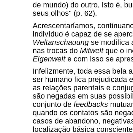
de mundo) do outro, isto é, 
seus olhos" (p. 62).
Acrescentaríamos, continuand
indivíduo é capaz de se aper
Weltanschauung
se modifica a
nas trocas do
Mitwelt
que o in
Eigenwelt
e com isso se apre
Infelizmente, toda essa bela
ser humano fica prejudicada
as relações parentais e conju
são negadas em suas possibil
conjunto de
feedbacks
mutuame
quando os contatos são nega
casos de abandono, negativas 
localização básica consciente