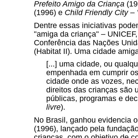
Prefeito Amigo da Criança
(19
(1996) e
Child Friendly City – 
Dentre essas iniciativas pode
"amiga da criança" – UNICEF,
Conferência das Nações Uni
(Habitat II). Uma cidade amig
[...] uma cidade, ou qualq
empenhada em cumprir os 
cidade onde as vozes, nec
direitos das crianças são 
públicas, programas e de
livre
).
No Brasil, ganhou evidencia 
(1996), lançado pela fundaçã
crianças, com o objetivo de 