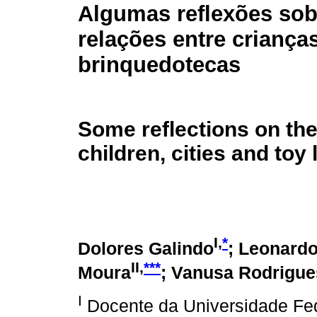
Algumas reflexões sob
relações entre criança
brinquedotecas
Some reflections on the
children, cities and toy 
I,
*
Dolores Galindo
; Leonard
II,
***
Moura
; Vanusa Rodrigue
I
Docente da Universidade Fe