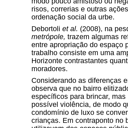
modo pouco amistoso ou nega
risos, correrias e outras ações
ordenação social da urbe.
Debortoli
et al.
(2008), na pes
metrópole,
trazem algumas ref
entre apropriação do espaço p
trabalho consiste em uma amp
Horizonte contrastantes quant
moradores.
Considerando as diferenças en
observa que no bairro elitiza
específicos para brincar, mas
possível violência, de modo q
condomínio de luxo se conver
crianças. Em contraponto no b