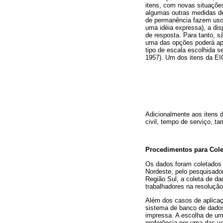
itens, com novas situações
algumas outras medidas de
de permanência fazem uso d
uma idéia expressa), a di
de resposta. Para tanto, s
uma das opções poderá apo
tipo de escala escolhida
1957). Um dos itens da EI
Adicionalmente aos itens d
civil, tempo de serviço, t
Procedimentos para Cole
Os dados foram coletados 
Nordeste, pelo pesquisador
Região Sul, a coleta de d
trabalhadores na resolução
Além dos casos de aplica
sistema de banco de dad
impressa. A escolha de um 
preferência por uma das v