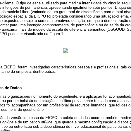
-dilema. O tipo de escala utilizado para medir a intensidade do vínculo seg
 intenções de permanência, apresentando igualmente sete pontos. Enquanto
o modelo Likert (variando de um grau total de discordância para o total ní
sposição espacial da EICPO foi projetada considerando uma situação-dilema
ão expostos ao sujeito cursos alternativos de ação, em que a demonstração 
ntar para uma intenção comportamental de permanência ou de saída da org
 se aproxima mais do modelo da escala de diferencial semântico (OSGOOD
CPO pode ser visualizado na Figura 1.
a EICPO, foram investigadas características pessoais e profissionais, tais 
amanho da empresa, dentre outras.
ta de Dados
nas organizações no momento do expediente, e a aplicação foi acompanhada
 ou por um bolsista de iniciação científica previamente treinado para a aplic
ados foi acompanhada por um profissional de recursos humanos, que foi des
 dos itens do questionário.
ção da versão impressa da EICPO, a coleta de dados ocorreu também media
os
on-line
e de um banco
off-line
, que guarda a mesma configuração e disposiç
tipo ou outro ficou sob a dependência do nível educacional do participante, 
ersões.