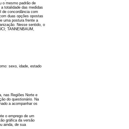
uiu o mesmo padrão de
 a totalidade das medidas
vel de concordância com
, com duas opções opostas
de uma postura frente a
anização. Nesse sentido, o
; SUCI; TANNENBAUM,
como: sexo, idade, estado
, nas Regiões Norte e
ação do questionário. Na
ignado a acompanhar os
nte o emprego de um
ão gráfica da versão
ou ainda, de sua