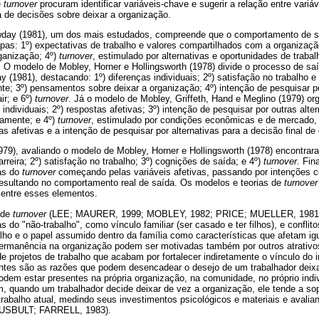
e
turnover
procuram identificar variáveis-chave e sugerir a relação entre variá
 de decisões sobre deixar a organização.
day (1981), um dos mais estudados, compreende que o comportamento de s
as: 1º) expectativas de trabalho e valores compartilhados com a organização
rganização; 4º)
turnover
, estimulado por alternativas e oportunidades de traba
O modelo de Mobley, Horner e Hollingsworth (1978) divide o processo de sa
(1981), destacando: 1º) diferenças individuais; 2º) satisfação no trabalho e 
te; 3º) pensamentos sobre deixar a organização; 4º) intenção de pesquisar po
ir; e 6º)
turnover
. Já o modelo de Mobley, Griffeth, Hand e Meglino (1979) or
 individuais; 2º) respostas afetivas; 3º) intenção de pesquisar por outras alte
eamente; e 4º)
turnover
, estimulado por condições econômicas e de mercado, 
as afetivas e a intenção de pesquisar por alternativas para a decisão final de
(1979), avaliando o modelo de Mobley, Horner e Hollingsworth (1978) encontra
arreira; 2º) satisfação no trabalho; 3º) cognições de saída; e 4º)
turnover
. Fin
as do
turnover
começando pelas variáveis afetivas, passando por intenções c
 resultando no comportamento real de saída. Os modelos e teorias de
turnover
 entre esses elementos.
 de
turnover
(LEE; MAURER, 1999; MOBLEY, 1982; PRICE; MUELLER, 198
s do "não-trabalho", como vínculo familiar (ser casado e ter filhos), e conflit
lho e o papel assumido dentro da família como características que afetam i
permanência na organização podem ser motivadas também por outros atrativo
 de projetos de trabalho que acabam por fortalecer indiretamente o vínculo do 
entes são as razões que podem desencadear o desejo de um trabalhador deix
dem estar presentes na própria organização, na comunidade, no próprio indi
m, quando um trabalhador decide deixar de vez a organização, ele tende a s
abalho atual, medindo seus investimentos psicológicos e materiais e avalia
(RUSBULT; FARRELL, 1983).