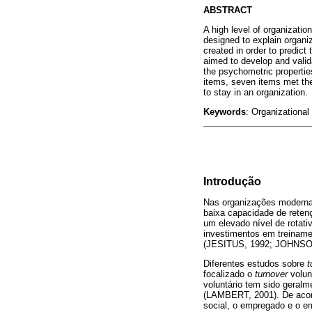
ABSTRACT
A high level of organizatio
designed to explain organiz
created in order to predic
aimed to develop and valid
the psychometric propertie
items, seven items met the
to stay in an organization.
Keywords
: Organizational
Introdução
Nas organizações moderna
baixa capacidade de reten
um elevado nível de rotati
investimentos em treiname
(JESITUS, 1992; JOHNSO
Diferentes estudos sobre
t
focalizado o
turnover
volun
voluntário tem sido geral
(LAMBERT, 2001). De acord
social, o empregado e o e