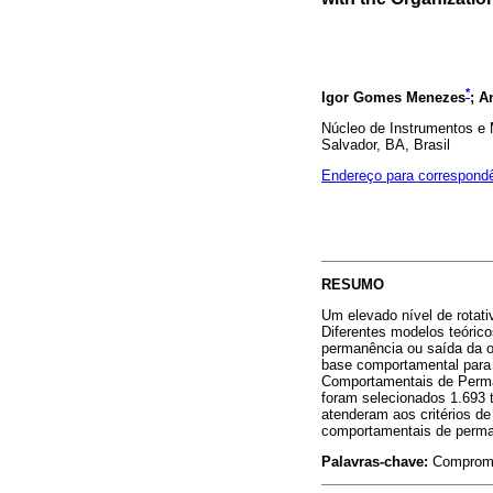
*
Igor Gomes Menezes
; A
Núcleo de Instrumentos e
Salvador, BA, Brasil
Endereço para correspond
RESUMO
Um elevado nível de rotati
Diferentes modelos teóric
permanência ou saída da o
base comportamental para
Comportamentais de Perma
foram selecionados 1.693 tr
atenderam aos critérios de
comportamentais de perma
Palavras-chave:
Compromet