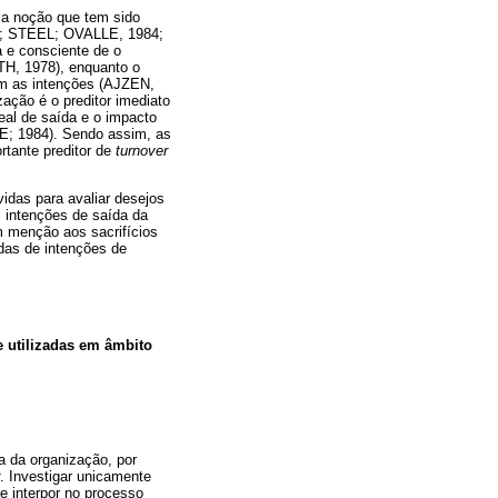
ma noção que tem sido
5; STEEL; OVALLE, 1984;
 e consciente de o
, 1978), enquanto o
em as intenções (AJZEN,
ação é o preditor imediato
eal de saída e o impacto
; 1984). Sendo assim, as
rtante preditor de
turnover
idas para avaliar desejos
 intenções de saída da
m menção aos sacrifícios
das de intenções de
 utilizadas em âmbito
a da organização, por
. Investigar unicamente
e interpor no processo