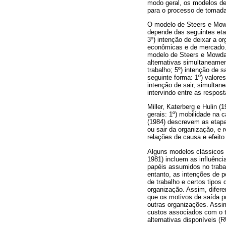
modo geral, os modelos d
para o processo de tomada
O modelo de Steers e Mow
depende das seguintes etap
3º) intenção de deixar a o
econômicas e de mercado. 
modelo de Steers e Mowday 
alternativas simultaneamen
trabalho; 5º) intenção de sa
seguinte forma: 1º) valores
intenção de sair, simultan
intervindo entre as respost
Miller, Katerberg e Hulin 
gerais: 1º) mobilidade na c
(1984) descrevem as etap
ou sair da organização, e
relações de causa e efeito
Alguns modelos clássicos
1981) incluem as influência
papéis assumidos no traba
entanto, as intenções de 
de trabalho e certos tipos
organização. Assim, difer
que os motivos de saída po
outras organizações. Assi
custos associados com o tr
alternativas disponíveis 