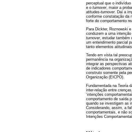
perceptual que o indivíduo
e o
turnover
, maior a prob
atitudes-
turnover
. Daí a i
conforme constatação da me
forte do comportamento rea
Para Dickter, Roznowski e
conduzem a uma intenção e
turnover
, estudar também 
um entendimento parcial p
tanto elementos atitudinai
Tendo em vista tal preoc
permanência na organizaçã
integrar as perspectivas a
de indicadores comportame
construto somente pela pe
Organização (EICPO).
Fundamentada na Teoria da
inter-relação entre crenç
‘intenções comportamentai
comportamento de saída pr
quando se investigam as 
Considerando, assim, a fa
comportamentais, e não som
Intenções Comportamentai