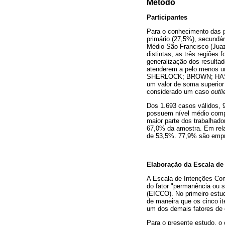
Método
Participantes
Para o conhecimento das p
primário (27,5%), secundár
Médio São Francisco (Juaze
distintas, as três regiões
generalização dos resultad
atenderem a pelo menos um
SHERLOCK; BROWN; HAST
um valor de soma superior 
considerado um caso
outli
Dos 1.693 casos válidos, 
possuem nível médio compl
maior parte dos trabalhad
67,0% da amostra. Em rela
de 53,5%. 77,9% são empr
Elaboração da Escala de
A Escala de Intenções Co
do fator "permanência ou
(EICCO). No primeiro estud
de maneira que os cinco i
um dos demais fatores de
Para o presente estudo, o 