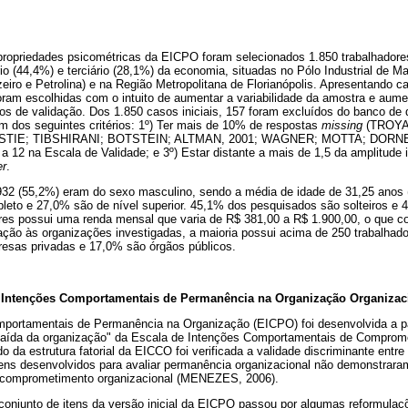
ropriedades psicométricas da EICPO foram selecionados 1.850 trabalhadore
io (44,4%) e terciário (28,1%) da economia, situadas no Pólo Industrial de 
iro e Petrolina) e na Região Metropolitana de Florianópolis. Apresentando car
 foram escolhidas com o intuito de aumentar a variabilidade da amostra e aume
os de validação. Dos 1.850 casos iniciais, 157 foram excluídos do banco de 
 dos seguintes critérios: 1º) Ter mais de 10% de respostas
missing
(TROYA
IE; TIBSHIRANI; BOTSTEIN; ALTMAN, 2001; WAGNER; MOTTA; DORNELLE
a 12 na Escala de Validade; e 3º) Estar distante a mais de 1,5 da amplitude i
er
.
932 (55,2%) eram do sexo masculino, sendo a média de idade de 31,25 anos
eto e 27,0% são de nível superior. 45,1% dos pesquisados são solteiros e 
ores possui uma renda mensal que varia de R$ 381,00 a R$ 1.900,00, o que c
ção às organizações investigadas, a maioria possui acima de 250 trabalhado
esas privadas e 17,0% são órgãos públicos.
 Intenções Comportamentais de Permanência na Organização Organizac
mportamentais de Permanência na Organização (EICPO) foi desenvolvida a 
 saída da organização" da Escala de Intenções Comportamentais de Comprom
o da estrutura fatorial da EICCO foi verificada a validade discriminante ent
tens desenvolvidos para avaliar permanência organizacional não demonstrar
 comprometimento organizacional (MENEZES, 2006).
conjunto de itens da versão inicial da EICPO passou por algumas reformulaç