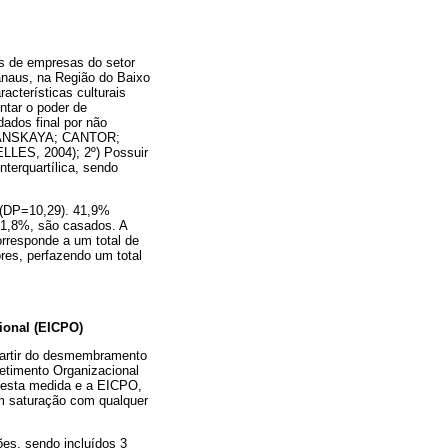
s de empresas do setor
Manaus, na Região do Baixo
acterísticas culturais
ntar o poder de
dados final por não
NSKAYA; CANTOR;
S, 2004); 2º) Possuir
nterquartílica, sendo
 (DP=10,29). 41,9%
41,8%, são casados. A
orresponde a um total de
res, perfazendo um total
ional (EICPO)
partir do desmembramento
etimento Organizacional
re esta medida e a EICPO,
am saturação com qualquer
ões, sendo incluídos 3