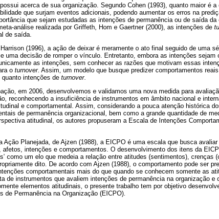
 possui acerca de sua organização. Segundo Cohen (1993), quanto maior é a d
abilidade que surjam eventos adicionais, podendo aumentar os erros na prediç
mportância que sejam estudadas as intenções de permanência ou de saída da 
ta-análise realizada por Griffeth, Hom e Gaertner (2000), as intenções de
t
l de saída.
 Harrison (1996), a ação de deixar é meramente o ato final seguido de uma 
 uma decisão de romper o vínculo. Entretanto, embora as intenções sejam o
unicamente as intenções, sem conhecer as razões que motivam essas intenç
ara o
turnover
. Assim, um modelo que busque predizer comportamentos reais 
s quanto intenções de
turnover
.
upação, em 2006, desenvolvemos e validamos uma nova medida para avaliaçã
o, reconhecendo a insuficiência de instrumentos em âmbito nacional e inter
titudinal e comportamental. Assim, considerando a pouca atenção histórica d
ntais de permanência organizacional, bem como a grande quantidade de me
rspectiva atitudinal, os autores propuseram a Escala de Intenções Comport
 Ação Planejada, de Ajzen (1988), a EICPO é uma escala que busca avalia
as, afetos, intenções e comportamentos. O desenvolvimento dos itens da EIC
s’ como um elo que medeia a relação entre atitudes (sentimentos), crenças (
opriamente dito. De acordo com Ajzen (1988), o comportamento pode ser pre
intenções comportamentais mais do que quando se conhecem somente as atit
lta de instrumentos que avaliem intenções de permanência na organização e
ente elementos atitudinais, o presente trabalho tem por objetivo desenvolve
s de Permanência na Organização (EICPO).