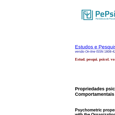
Estudos e Pesqui
versão On-line
ISSN
1808-4
Estud. pesqui. psicol. v
Propriedades psic
Comportamentais 
Psychometric proper
with the Organizatio