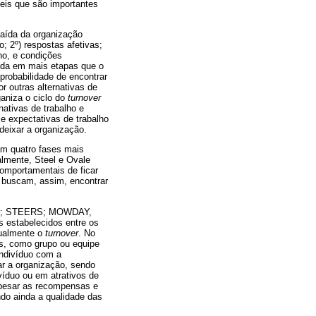
veis que são importantes
aída da organização
; 2º) respostas afetivas;
lho, e condições
ída em mais etapas que o
probabilidade de encontrar
r outras alternativas de
ganiza o ciclo do
turnover
rnativas de trabalho e
e expectativas de trabalho
 deixar a organização.
ram quatro fases mais
almente, Steel e Ovale
omportamentais de ficar
buscam, assim, encontrar
1; STEERS; MOWDAY,
os estabelecidos entre os
gualmente o
turnover
. No
s, como grupo ou equipe
indivíduo com a
ar a organização, sendo
víduo ou em atrativos de
opesar as recompensas e
ndo ainda a qualidade das