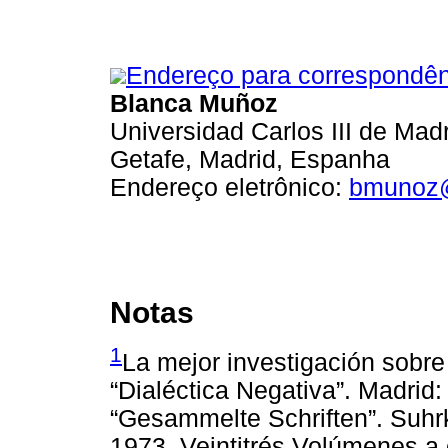
Endereço para correspondên
Blanca Muñoz
Universidad Carlos III de Mad
Getafe, Madrid, Espanha
Endereço eletrônico:
bmunoz@
Notas
1
La mejor investigación sobre
“Dialéctica Negativa”. Madrid
“Gesammelte Schriften”. Suhr
1973. Veintitrés Volúmenes a 