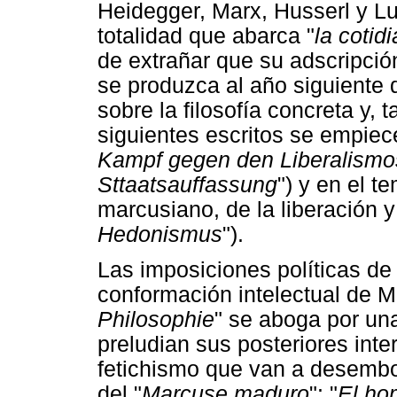
Heidegger, Marx, Husserl y 
totalidad que abarca "
la cotid
de extrañar que su adscripción
se produzca al año siguiente d
sobre la filosofía concreta y, 
siguientes escritos se empiece
Kampf gegen den Liberalismos 
Sttaatsauffassung
") y en el t
marcusiano, de la liberación y
Hedonismus
").
Las imposiciones políticas de
conformación intelectual de M
Philosophie
" se aboga por una
preludian sus posteriores inter
fetichismo que van a desembo
del "
Marcuse maduro
": "
El ho