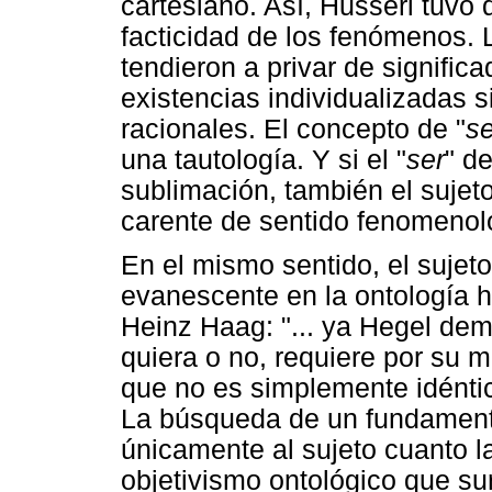
cartesiano. Así, Husserl tuvo 
facticidad de los fenómenos. 
tendieron a privar de signific
existencias individualizadas s
racionales. El concepto de "
se
una tautología. Y si el "
ser
" d
sublimación, también el sujet
carente de sentido fenomenoló
En el mismo sentido, el sujet
evanescente en la ontología 
Heinz Haag: "... ya Hegel demo
quiera o no, requiere por su m
que no es simplemente idéntic
La búsqueda de un fundamento
únicamente al sujeto cuanto la
objetivismo ontológico que s