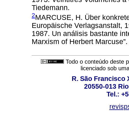
Tiedemann.
2
MARCUSE, H. Über konkrete 
Europäische Verlagsanstalt, 1
1987. Un análisis bastante int
Marxism of Herbert Marcuse”.
Todo o conteúdo deste pe
licenciado sob um
R. São Francisco Xa
20550-013 Rio 
Tel.: +
revis