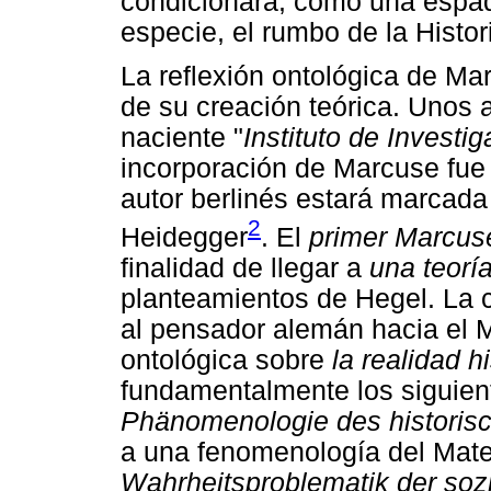
condicionará, como una espad
especie, el rumbo de la Histor
La reflexión ontológica de Ma
de su creación teórica. Unos 
naciente "
Instituto de Investi
incorporación de Marcuse fue e
autor berlinés estará marcada 
2
Heidegger
. El
primer Marcus
finalidad de llegar a
una teoría
planteamientos de Hegel. La c
al pensador alemán hacia el Ma
ontológica sobre
la realidad h
fundamentalmente los siguient
Phänomenologie des historis
a una fenomenología del Mater
Wahrheitsproblematik der so