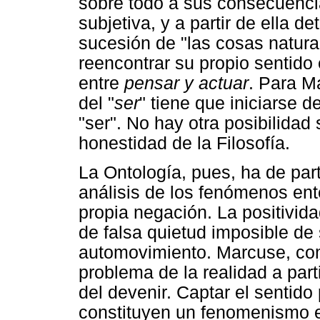
sobre todo a sus consecuencia
subjetiva, y a partir de ella de
sucesión de "las cosas natural
reencontrar su propio sentido 
entre
pensar y actuar
. Para M
del "
ser
" tiene que iniciarse 
"ser". No hay otra posibilidad
honestidad de la Filosofía.
La Ontología, pues, ha de par
análisis de los fenómenos ent
propia negación. La positivid
de falsa quietud imposible de
automovimiento. Marcuse, co
problema de la realidad a part
del devenir. Captar el sentid
constituyen un fenomenismo 