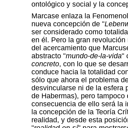
ontológico y social y la conc
Marcase enlaza la Fenomenolo
nueva concepción de "
Lebenw
ser considerado como totalida
en él. Pero la gran revolución
del acercamiento que Marcuse 
abstracto "
mundo-de-la-vida
"
concreto
, con lo que se desarr
conduce hacia la totalidad con
sólo que ahora el problema de
desvincularse ni de la esfera p
de Habermas), pero tampoco de
consecuencia de ello será la i
la concepción de la Teoría Crí
realidad, y desde esta posición
"
realidad-en-sí
" para mostrars