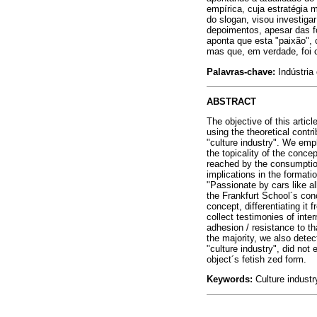
empírica, cuja estratégia 
do slogan, visou investigar
depoimentos, apesar das f
aponta que esta "paixão",
mas que, em verdade, foi 
Palavras-chave:
Indústria
ABSTRACT
The objective of this artic
using the theoretical contr
"culture industry". We emph
the topicality of the conce
reached by the consumption 
implications in the formati
"Passionate by cars like al
the Frankfurt School´s conc
concept, differentiating i
collect testimonies of inte
adhesion / resistance to th
the majority, we also dete
"culture industry", did no
object´s fetish zed form.
Keywords:
Culture industr