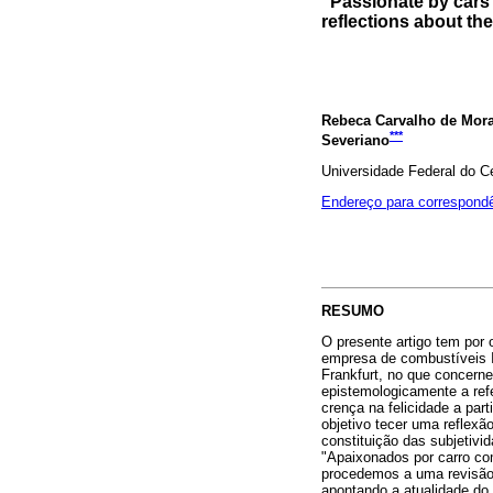
"Passionate by cars l
reflections about th
Rebeca Carvalho de Mora
***
Severiano
Universidade Federal do C
Endereço para correspond
RESUMO
O presente artigo tem por 
empresa de combustíveis Ip
Frankfurt, no que concerne
epistemologicamente a refe
crença na felicidade a par
objetivo tecer uma reflexã
constituição das subjetivid
"Apaixonados por carro co
procedemos a uma revisão 
apontando a atualidade do 