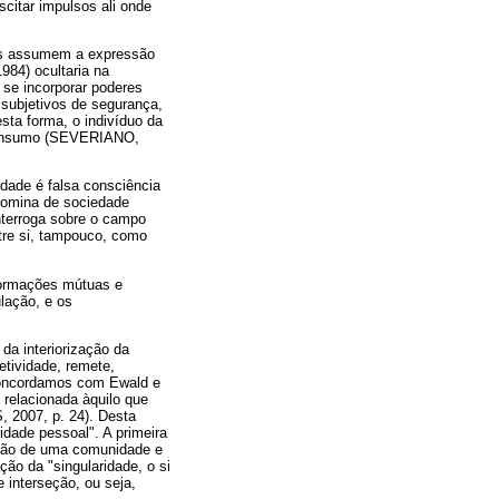
itar impulsos ali onde
los assumem a expressão
84) ocultaria na
 se incorporar poderes
 subjetivos de segurança,
sta forma, o indivíduo da
 consumo (SEVERIANO,
edade é falsa consciência
enomina de sociedade
interroga sobre o campo
tre si, tampouco, como
sformações mútuas e
lação, e os
da interiorização da
jetividade, remete,
 concordamos com Ewald e
 relacionada àquilo que
 2007, p. 24). Desta
tidade pessoal". A primeira
ação de uma comunidade e
ção da "singularidade, o si
interseção, ou seja,