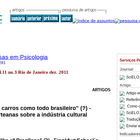
sas em Psicologia
Serviços P
281
Journal
ol.11 no.3 Rio de Janeiro dez. 2011
SciELO 
Artigo
ARTIGOS
Artigo 
Referên
Como ci
carros como todo brasileiro" (?) -
SciELO 
teanas sobre a indústria cultural
Traduçã
Enviar e
Indicadore