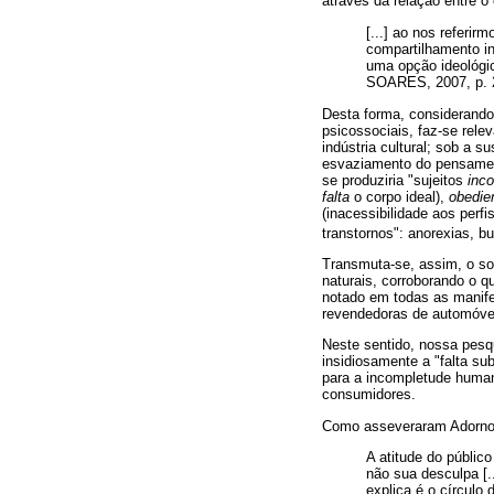
através da relação entre o 
[...] ao nos referi
compartilhamento in
uma opção ideológi
SOARES, 2007, p. 
Desta forma, considerando 
psicossociais, faz-se rele
indústria cultural; sob a 
esvaziamento do pensament
se produziria "sujeitos
inc
falta
o corpo ideal),
obedie
(inacessibilidade aos perf
transtornos": anorexias, b
Transmuta-se, assim, o so
naturais, corroborando o q
notado em todas as manifes
revendedoras de automóve
Neste sentido, nossa pesqu
insidiosamente a "falta s
para a incompletude huma
consumidores.
Como asseveraram Adorno 
A atitude do públic
não sua desculpa [.
explica é o círculo