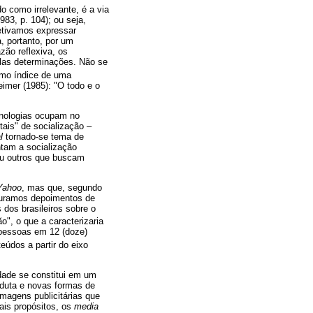
do como irrelevante, é a via
83, p. 104); ou seja,
jetivamos expressar
, portanto, por um
zão reflexiva, os
las determinações. Não se
omo índice de uma
eimer (1985): "O todo e o
cnologias ocupam no
tais" de socialização –
l
tornado-se tema de
tam a socialização
 ou outros que buscam
Yahoo
, mas que, segundo
ocuramos depoimentos de
 dos brasileiros sobre o
", o que a caracterizaria
 pessoas em 12 (doze)
údos a partir do eixo
dade se constitui em um
nduta e novas formas de
magens publicitárias que
ais propósitos, os
media