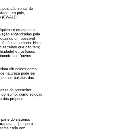
s, pois são zonas de
stado, um país,
de (EWALD;
síquicos e os aspectos
tivação engendradas pela
roduzindo um possível
uficiência humana. Nela
o estrelato que não tem;
licidade) e
frustrados
rgimento dos "novos
seriam difundidos como
 de natureza pode ser
m-se nos balcões das
omessa de preencher
 de consumo, como solução
 dos próprios
a parte do sistema,
rapada [...] o que o
 torna cada vez