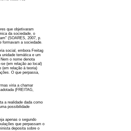
ores que objetivaram
ômica da sociedade, o
iriam" (SOARES, 2007, p.
que formavam a sociedade.
ia social, embora Freitag
ma unidade temática e um
". Nem o nome denota
-se (em relação ao local)
 (em relação à teoria)
ações. O que perpassa,
ermas viria a chamar
o adotada (FREITAG,
ita a realidade dada como
 uma possibilidade
seja apenas o segundo
rmulações que perpassam o
minista deposita sobre o