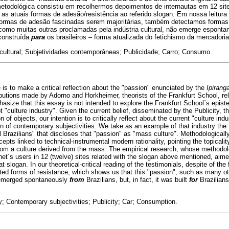
metodológica consistiu em recolhermos depoimentos de internautas em 12 sit
 as atuais formas de adesão/resistência ao referido slogan. Em nossa leitura 
ormas de adesão fascinadas serem majoritárias, também detectamos formas 
 como muitas outras proclamadas pela indústria cultural, não emerge espon
construída
para
os brasileiros – forma atualizada do fetichismo da mercadoria
 cultural; Subjetividades contemporâneas; Publicidade; Carro; Consumo.
le is to make a critical reflection about the "passion" enunciated by the
Ipirang
ibutions made by Adorno and Horkheimer, theorists of the Frankfurt School, re
asize that this essay is not intended to explore the Frankfurt School´s episte
pt "culture industry". Given the current belief, disseminated by the Publicity, 
of objects, our intention is to critically reflect about the current "culture ind
on of contemporary subjectivities. We take as an example of that industry the 
l Brazilians" that discloses that "passion" as "mass culture". Methodological
epts linked to technical-instrumental modern rationality, pointing the topicality
t from a culture derived from the mass. The empirical research, whose methodol
rnet´s users in 12 (twelve) sites related with the slogan above mentioned, aime
at slogan. In our theoretical-critical reading of the testimonials, despite of th
cted forms of resistance; which shows us that this "passion", such as many o
t emerged spontaneously
from
Brazilians, but, in fact, it was built
for
Brazilians
y; Contemporary subjectivities; Publicity; Car; Consumption.