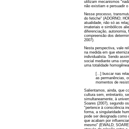
utilizam mecanismos "nada
não existiam e persuadir o 
Nesse processo, transmuta
do fetiche" (ADORNO; HOR
atualidade, não só as rela
imateriais e simbólicos al
diferenciação, autonomia, 
compreensão dos determin
2007).
Nesta perspectiva, vale re
na medida em que eterniza
individualista. Sendo assi
social mediante uma compr
uma totalidade homogênea
[...] buscar nas re
as permanências, o
momentos de resist
Salientamos, ainda, que c
cultura sem, entretanto, se
simultaneamente, à univer
Soares (2007), segundo os 
"pertence à consciência 
forma, a singularidade huma
pode ser designada como u
que acabam por influenciar
mesmo" (EWALD; SOARES, 20