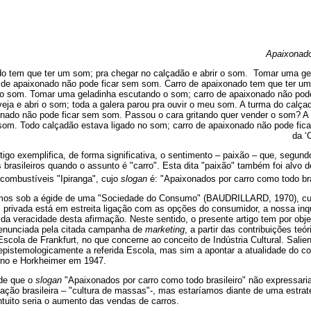
Apaixonado
do tem que ter um som; pra chegar no calçadão e abrir o som. Tomar uma ge
 de apaixonado não pode ficar sem som. Carro de apaixonado tem que ter um
r o som. Tomar uma geladinha escutando o som; carro de apaixonado não pod
eja e abri o som; toda a galera parou pra ouvir o meu som. A turma do calça
onado não pode ficar sem som. Passou o cara gritando quer vender o som? A 
som. Todo calçadão estava ligado no som; carro de apaixonado não pode fic
da ‘
tigo exemplifica, de forma significativa, o sentimento – paixão – que, segun
s brasileiros quando o assunto é "carro". Esta dita "paixão" também foi alv
 combustíveis "Ipiranga", cujo
slogan
é: "Apaixonados por carro como todo bra
mos sob a égide de uma "Sociedade do Consumo" (BAUDRILLARD, 1970), cu
l privada está em estreita ligação com as opções do consumidor, a nossa inqui
a veracidade desta afirmação. Neste sentido, o presente artigo tem por obje
" enunciada pela citada campanha de
marketing
, a partir das contribuições te
Escola de Frankfurt, no que concerne ao conceito de Indústria Cultural. Salie
epistemologicamente a referida Escola, mas sim a apontar a atualidade do con
orno e Horkheimer em 1947.
 de que o
slogan
"Apaixonados por carro como todo brasileiro" não expressa
ção brasileira – "cultura de massas"-, mas estaríamos diante de uma estrat
o intuito seria o aumento das vendas de carros.