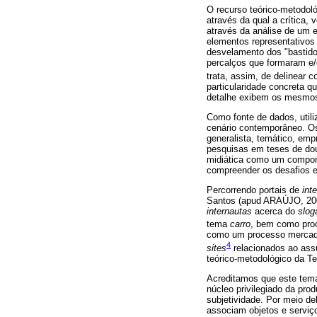
O recurso teórico-metodológ
através da qual a crítica,
através da análise de um e
elementos representativos
desvelamento dos "bastidor
percalços que formaram 
trata, assim, de delinear c
particularidade concreta q
detalhe exibem os mesmos t
Como fonte de dados, uti
cenário contemporâneo. Os d
generalista, temático, emp
pesquisas em teses de do
midiática como um componen
compreender os desafios e
Percorrendo portais de
int
Santos (apud ARAÚJO, 2007
internautas
acerca do
slog
tema
carro
, bem como proc
como um processo mercadol
4
sites
relacionados ao assu
teórico-metodológico da Teo
Acreditamos que este tema
núcleo privilegiado da pr
subjetividade. Por meio d
associam objetos e serviço