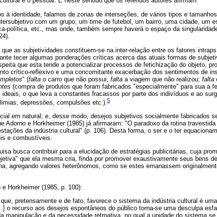
cultural e o pessoal. É neste sentido que os referidos autores afirmam:
rmos à identidade, falamos de zonas de interseções, de vários tipos e tamanho
tersubjetivo com um grupo, um time de futebol, um bairro, uma cidade, um e
ca-política, etc., mas onde, também sempre haverá o espaço da singularida
24).
que as subjetividades constituem-se na inter-relação entre os fatores intrap
vante tecer algumas ponderações críticas acerca das atuais formas de subje
suspeita que esta tende a potencializar processos de fetichização do objeto, p
o crítico-reflexivo e uma concomitante exacerbação dos sentimentos de ins
ompletos
" (
falta
o carro que não possui;
falta
a viagem que não realizou;
falta
ntes
(compra de produtos que foram fabricados "especialmente" para sua a fe
is ideais, o que leva a constantes fracassos por parte dos indivíduos e ao su
5
ulimias, depressões, compulsões etc.).
cial em natural; e, desse modo, desejos subjetivos socialmente fabricados 
ue Adorno e Horkheimer (1985) já afirmaram: "O paradoxo da rotina travestida
tações da indústria cultural" (p. 106). Desta forma, o ser e o ter equaciona
is e combustíveis.
isa busca contribuir para a elucidação de estratégias publicitárias, cuja pr
ubjetiva" que ela mesma cria, finda por promover exaustivamente seus bens
na, agregando valores heterônomos, como se estes emanassem originalmente
e Horkheimer (1985, p. 100):
o que, pretensamente e de fato, favorece o sistema da indústria cultural é um
..] o recurso aos desejos espontâneos do público torna-se uma desculpa esfar
 da manipulação e da necessidade retroativa, no qual a unidade do sistema se