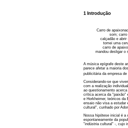
1 Introdução
Carro de apaixona
som; carro
calçadão e abri
tomei uma cerv
carro de apaix
mandou desligar o 
A música epígrafe deste ar
parece afetar a maioria do
publicitária da empresa de
Considerando-se que vive
com a realização individua
ao questionamento acerca d
crítica acerca da "paixão
e Horkheimer, teóricos da 
ensaio não visa a estudar 
cultural", cunhado por Ad
Nossa hipótese inicial é a
espontaneamente da popula
"indústria cultural" -, cuj