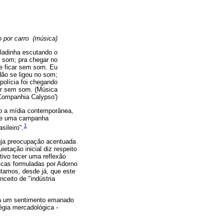
 por carro (música)
ladinha escutando o
 som; pra chegar no
e ficar sem som. Eu
dão se ligou no som;
polícia foi chegando
ar sem som. (Música
Companhia Calypso')
do a mídia contemporânea,
o de uma campanha
1
sileiro".
ja preocupação acentuada
etação inicial diz respeito
tivo tecer uma reflexão
óricas formuladas por Adorno
ntamos, desde já, que este
ceito de "indústria
ria um sentimento emanado
égia mercadológica -