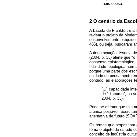
mais coesa.
2 O cenário da Escol
A Escola de Frankfurt é a
revisar o projeto da Moder
desenvolvimento psíquico 
485), ou seja, buscaram an
A denominação "Escola de F
(2004, p. 33) alerte que "
consenso epistemológico, t
fidelidade topológica nem 
porque uma parte dos escri
unidade de pensamento en
contudo, as elaborações te
[...] capacidade int
de "discurso", ou s
2004, p. 33).
Pode-se afirmar que tais a
a única possível, exercita
alternativa de futuro (SOA
Os temas que perpassam o 
tema o objeto de estudo d
conceito de indústria cult