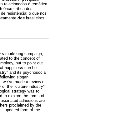
es relacionados à temática
teórico-crítica dos
de resistência; o que nos
taneamente
dos
brasileiros,
.
a
´s marketing campaign,
lated to the concept of
mology, but to point out
that happiness can be
ustry" and its psychosocial
following slogan:
ly, we´ve made a review of
 of the "culture industry"
ogical strategy was to
d to explore the forms of
e fascinated adhesions are
thers proclaimed by the
 – updated form of the