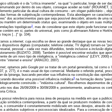
ico utilizado é o da "crítica imanente", na qual "o particular, longe de ser da
 verrumando por dentro do seu objeto, consegue aceder ao todo" (ROUANET, 19
lemento particular da atual cultura de consumo - um
slogan
publicitário -, ob
 das formas de subjetivação contemporâneas. Esta abordagem se caracteriza
es" dos acontecimentos para que seja possível descobrir, através de uma ra
e/ou mantêm um determinado
status quo
, examinando o objeto em suas múltip
2
orrelações topológicas
, mas de considerar que este objeto pode funcionar c
ue contém em si, partes do universal, pois como já afirmaram Adorno e Horkh
raços [...]" (p. 104).
lizamos a
internet
, cuja escolha se deve ao grande destaque que as novas te
ispositivos digitais (computador, telefone celular, TV digital) tornam-se "por
resarial, pessoal – cada vez mais difundidos, tendo inclusive a
inclusão digita
utoramento (BUZATO, 2008). Também é possível encontrar estudos que apon
te de um novo tipo de inteligência, a "inteligência coletiva" (LEVY, 2000)
ntre "
internet
e ensino" (ARAÚJO, 2007).
ernet
, optamos pelo
Google
por se tratar de um portal generalista, tal como o
, p. 277), é o mais usual do tipo comercial. Mediante o referido portal, pr
an
da Ipiranga, buscando perceber sua influência na constituição das opiniões
3
urando desvelar uma possível influência midiática
na formação desta "paixão
ogicamente construído – "indústria cultural". Recolhemos depoimentos de
nto nos dias 26/09/2009 e 30/09/2009 e, posteriormente, analisamos os conte
ria Crítica.
 possui relevância para nossa área de pesquisa na medida em que a publici
odução simbólica contemporânea, a partir da qual se produzem modelos de co
ela, o consumidor é constantemente mobilizado em seus desejos, através de i
s a atributos subjetivos e psicossociais idealizados. Para a consecução de t