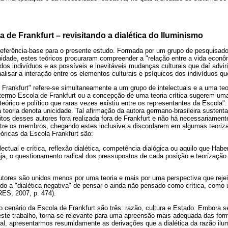
a de Frankfurt – revisitando a dialética do Iluminismo
 referência-base para o presente estudo. Formada por um grupo de pesquisad
nidade, estes teóricos procuraram compreender a "relação entre a vida econ
dos indivíduos e as possíveis e inevitáveis mudanças culturais que daí adv
alisar a interação entre os elementos culturais e psíquicos dos indivíduos 
rankfurt" refere-se simultaneamente a um grupo de intelectuais e a uma teor
o termo Escola de Frankfurt ou a concepção de uma teoria crítica sugerem u
eórico e político que raras vezes existiu entre os representantes da Escola
a teoria denota unicidade. Tal afirmação da autora germano-brasileira sustenta
tos desses autores fora realizada fora de Frankfurt e não há necessariamente
tre os membros, chegando estes inclusive a discordarem em algumas teoriz
óricas da Escola Frankfurt são:
electual e crítica, reflexão dialética, competência dialógica ou aquilo que Hab
eja, o questionamento radical dos pressupostos de cada posição e teorizaçã
utores são unidos menos por uma teoria e mais por uma perspectiva que reje
ndo a "dialética negativa" de pensar o ainda não pensado como crítica, como
RES, 2007, p. 474).
cenário da Escola de Frankfurt são três: razão, cultura e Estado. Embora 
este trabalho, torna-se relevante para uma apreensão mais adequada das fo
ural, apresentarmos resumidamente as derivações que a dialética da razão ilu