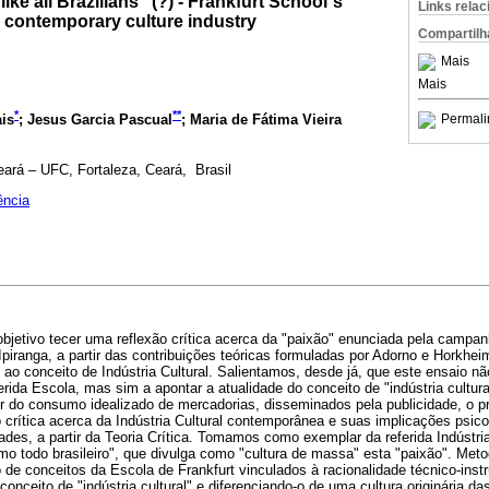
ike all Brazilians" (?) - Frankfurt School´s
Links rela
e contemporary culture industry
Compartilh
Mais
Mais
*
**
is
; Jesus Garcia Pascual
; Maria de Fátima Vieira
Permali
eará – UFC, Fortaleza, Ceará, Brasil
ência
objetivo tecer uma reflexão crítica acerca da "paixão" enunciada pela campa
iranga, a partir das contribuições teóricas formuladas por Adorno e Horkheim
 ao conceito de Indústria Cultural. Salientamos, desde já, que este ensaio nã
rida Escola, mas sim a apontar a atualidade do conceito de "indústria cultura
tir do consumo idealizado de mercadorias, disseminados pela publicidade, o p
o crítica acerca da Indústria Cultural contemporânea e suas implicações psico
ades, a partir da Teoria Crítica. Tomamos como exemplar da referida Indústria 
mo todo brasileiro", que divulga como "cultura de massa" esta "paixão". Met
de conceitos da Escola de Frankfurt vinculados à racionalidade técnico-ins
conceito de "indústria cultural" e diferenciando-o de uma cultura originária 