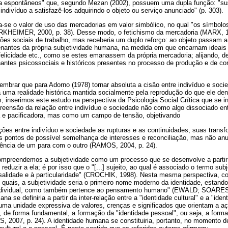
 espontâneos" que, segundo Mezan (2002), possuem uma dupla função: "susc
indivíduo a satisfazê-los adquirindo o objeto ou serviço anunciado" (p. 303).
-se o valor de uso das mercadorias em valor simbólico, no qual "os símbo
KHEIMER, 2000, p. 38). Desse modo, o fetichismo da mercadoria (MARX, 19
ções sociais de trabalho, mas receberia um duplo reforço: ao objeto passam a
ienantes da própria subjetividade humana, na medida em que encarnam ideais
felicidade etc., como se estes emanassem da própria mercadoria; alijando, de
antes psicossociais e históricos presentes no processo de produção e de
lembrar que para Adorno (1978) tornar absoluta a cisão entre indivíduo e soci
 uma realidade histórica mantida socialmente pela reprodução do que ele d
m, inserimos este estudo na perspectiva da Psicologia Social Crítica que se 
eensão da relação entre indivíduo e sociedade não como algo dissociado en
 e pacificadora, mas como um campo de tensão, objetivando
lações entre indivíduo e sociedade as rupturas e as continuidades, suas tran
s pontos de possível semelhança de interesses e reconciliação, mas não anu
ência de um para com o outro (RAMOS, 2004, p. 24).
ompreendemos a subjetividade como um processo que se desenvolve a partir 
 reduzir a ela; é por isso que o "[...] sujeito, ao qual é associado o termo sub
salidade e à particularidade" (CROCHIK, 1998). Nesta mesma perspectiva,
quais, a subjetividade seria o primeiro nome moderno da identidade, estando
individual, como também pertence ao pensamento humano" (EWALD; SOARES,
na se definiria a partir da inter-relação entre a "identidade cultural" e a "iden
ma unidade expressiva de valores, crenças e significados que orientam a 
, de forma fundamental, a formação da "identidade pessoal", ou seja, a forma
07, p. 24). A identidade humana se constituiria, portanto, no momento de 