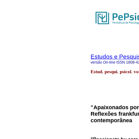
Estudos e Pesqui
versão On-line
ISSN
1808-4
Estud. pesqui. psicol. v
"Apaixonados por 
Reflexões frankfur
contemporânea