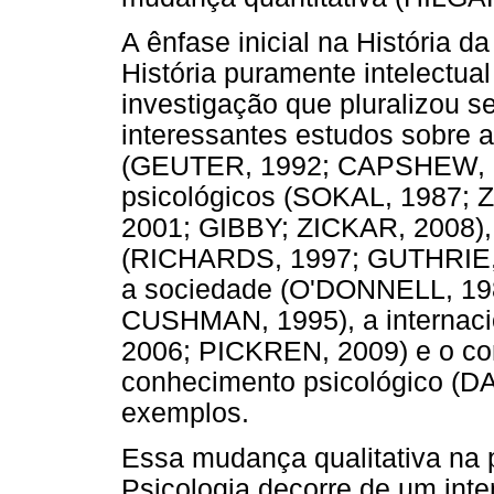
A ênfase inicial na História 
História puramente intelectua
investigação que pluralizou s
interessantes estudos sobre a
(GEUTER, 1992; CAPSHEW, 199
psicológicos (SOKAL, 1987
2001; GIBBY; ZICKAR, 2008), 
(RICHARDS, 1997; GUTHRIE, 1
a sociedade (O'DONNELL, 1
CUSHMAN, 1995), a internaci
2006; PICKREN, 2009) e o con
conhecimento psicológico (DA
exemplos.
Essa mudança qualitativa na p
Psicologia decorre de um int