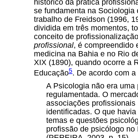
histórico da prática profission
se fundamenta na Sociologia 
trabalho de Freidson (1996, 1
dividida em três momentos, t
conceito de profissionalizaçã
profissional
, é compreendido 
medicina na Bahia e no Rio de
XIX (1890), quando ocorre a 
5
Educação
. De acordo com a 
A Psicologia não era uma p
regulamentada. O mercado 
associações profissionais
identificadas. O que havi
temas e questões psicológ
profissão de psicólogo no 
(PEREIRA, 2003, p. 15)