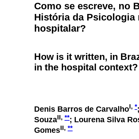
Como se escreve, no Br
História da Psicologia
hospitalar?
How is it written, in Br
in the hospital context?
I,
*
Denis Barros de Carvalho
II,
**
Souza
; Lourena Silva Ro
II,
**
Gomes