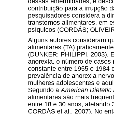
dessas enfermidades, é desc
contribuição para a irrupção 
pesquisadores considera a dim
transtornos alimentares, em es
psíquicos (CORDÁS; OLIVEI
Alguns autores consideram qu
alimentares (TA) praticament
(DUNKER; PHILIPPI, 2003). E
anorexia, o número de casos
constante entre 1955 e 1984 
prevalência de anorexia nerv
mulheres adolescentes e adu
Segundo a
American Dietetic
alimentares são mais frequen
entre 18 e 30 anos, afetando 
CORDÁS et al., 2007). No ent