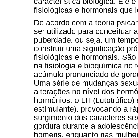
característica biológica. Ele
fisiológicas e hormonais que 
De acordo com a teoria psican
ser utilizado para conceituar
puberdade, ou seja, um tempo 
construir uma significação p
fisiológicas e hormonais. S
na fisiologia e bioquímica n
acúmulo pronunciado de gord
Uma série de mudanças sexuai
alterações no nível dos hormô
hormônios: o LH (Lutotrófico)
estimulante), provocando a rá
surgimento dos caracteres s
gordura durante a adolescênci
homens, enquanto nas mulher