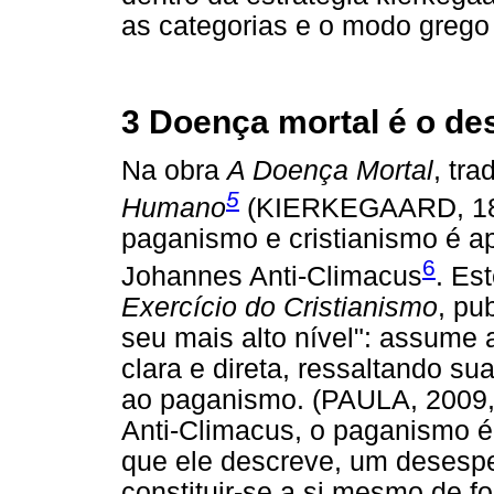
as categorias e o modo grego 
3 Doença mortal é o de
Na obra
A Doença Mortal
, tr
5
Humano
(KIERKEGAARD, 1849
paganismo e cristianismo é a
6
Johannes Anti-Climacus
. Es
Exercício do Cristianismo
, pu
seu mais alto nível": assume 
clara e direta, ressaltando su
ao paganismo. (PAULA, 2009,
Anti-Climacus, o paganismo 
que ele descreve, um desesper
constituir-se a si mesmo de 