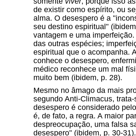
somente
viver
, porque isso a
de existir como espírito, ou s
alma. O desespero é a "inco
seu destino espiritual" (ibid
vantagem e uma imperfeição.
das outras espécies; imperfe
espiritual que o acompanha. A
conhece o desespero, enfermi
médico reconhece um mal físi
muito bem (ibidem, p. 28).
Mesmo no âmago da mais profu
segundo Anti-Climacus, trata-s
desespero é considerado pe
é, de fato, a regra. A maior p
despreocupação, uma falsa sat
desespero" (ibidem, p. 30-31)