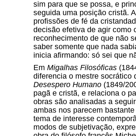
sim para que se possa, e pri
seguida uma posição cristã. A 
profissões de fé da cristandad
decisão efetiva de agir como 
reconhecimento de que não se
saber somente que nada sabia
inicia afirmando: só sei que 
Em
Migalhas Filosóficas
(1844
diferencia o mestre socrático
Desespero Humano
(1849/200
pagã e cristã, e relaciona o
obras são analisadas a segui
ambas nos parecem bastante 
tema de interesse contempor
modos de subjetivação, expr
obra do filósofo francês Miche