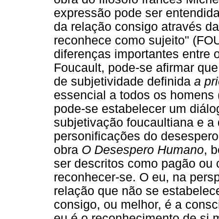
expressão pode ser entendid
da relação consigo através das
reconhece como sujeito" (FO
diferenças importantes entre o
Foucault, pode-se afirmar q
de subjetividade definida
a pri
essencial a todos os homens 
pode-se estabelecer um diálo
subjetivação foucaultiana e a
personificações do desespero
obra
O Desespero Humano
, 
ser descritos como pagão ou c
reconhecer-se. O eu, na pers
relação que não se estabelec
consigo, ou melhor, é a consc
eu é o reconhecimento de si 