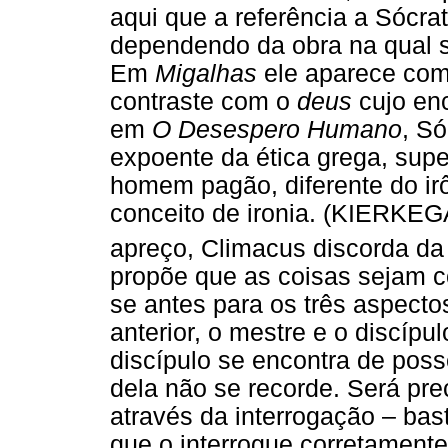
aqui que a referência a Sócrat
dependendo da obra na qual su
Em
Migalhas
ele aparece como
contraste com o
deus
cujo en
em
O Desespero Humano
, S
expoente da ética grega, sup
homem pagão, diferente do ir
conceito de ironia. (KIERKE
apreço, Climacus discorda da 
propõe que as coisas sejam c
se antes para os três aspecto
anterior, o mestre e o discípu
discípulo se encontra de po
dela não se recorde. Será pre
através da interrogação – ba
que o interrogue corretamente,