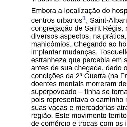
Embora a localização do hospi
1
centros urbanos
, Saint-Alba
congregação de Saint Régis,
diversos aspectos, na prática
manicômios. Chegando ao hos
implantar mudanças, Tosquel
estranheza que percebia em s
antes de sua chegada, dado 
condições da 2ª Guerra (na F
doentes mentais morreram de f
superpovoado – tinha se torn
pois representava o caminho 
suas vacas e mercadorias atr
região. Este movimento territ
de comércio e trocas com os i