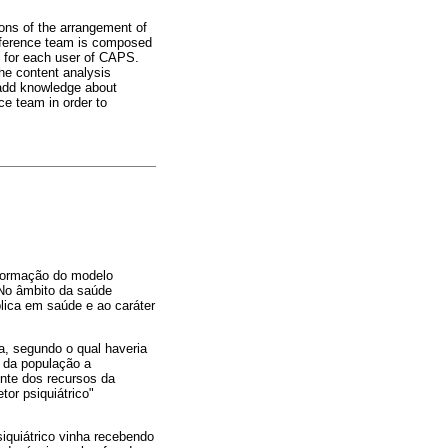
ions of the arrangement of
reference team is composed
ts for each user of CAPS.
he content analysis
d add knowledge about
ce team in order to
nsformação do modelo
 No âmbito da saúde
blica em saúde e ao caráter
a, segundo o qual haveria
 da população a
nte dos recursos da
or psiquiátrico"
quiátrico vinha recebendo