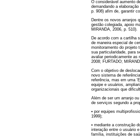
O considerável aumento de
demandando a elaboração 
p. 908) afim de, garantir
Dentre os novos arranjos q
gestão colegiada, apoio ma
MIRANDA, 2006, p. 510).
De acordo com a cartilha s
de maneira especial de cer
monitoramento do projeto t
sua particularidade, para 
avaliar periodicamente
2008; FURTADO; MIRANDA
Com o objetivo de desloca
novo sistema de referência
referência, mas em uma ‘Eq
equipe e usuários, amplia
organizacionais que difi
Além de ser um arranjo ou 
de serviços segundo a prop
• por equipes multiprofiss
1999);
• mediante a construção do
interação entre o usuário 
família, instituições de s