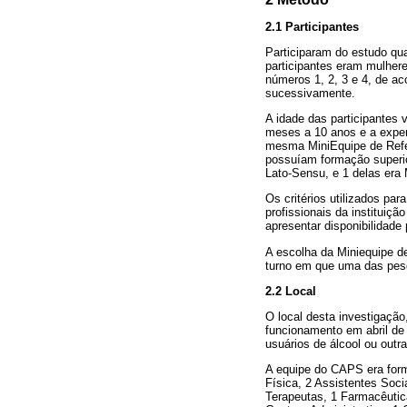
2.1 Participantes
Participaram do estudo qu
participantes eram mulheres
números 1, 2, 3 e 4, de ac
sucessivamente.
A idade das participantes 
meses a 10 anos e a exper
mesma MiniEquipe de Refer
possuíam formação superio
Lato-Sensu, e 1 delas era
Os critérios utilizados par
profissionais da institui
apresentar disponibilidade 
A escolha da Miniequipe d
turno em que uma das pesqu
2.2 Local
O local desta investigação
funcionamento em abril de
usuários de álcool ou outr
A equipe do CAPS era form
Física, 2 Assistentes Soci
Terapeutas, 1 Farmacêutica