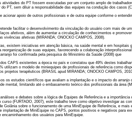
as atividades do PT fossem executadas por um conjunto amplo de trabalhadore
ar do PT, sem diluir a responsabilidade das equipes na condução dos casos
e acionar apoio de outros profissionais e de outra equipe conforme o entendi
etende facilitar o desenvolvimento da vinculação do usuário com mais de um 
 laços afetivos, além de aumentar a circulação de conhecimentos e promove
 das vivências afetivas (MIRANDA; ONOCKO CAMPOS, 2008).
ras, existem iniciativas em atenção básica, na saúde mental e em hospitais 
 a reorganização de suas equipes, favorecendo a colaboração interprofission
rranjo foi confirmada pela pesquisa do Ministério da Saúde (2008) que
% dos CAPS existentes a época no país e constatou que 49% destes trabalham 
8% utilizam o modelo de miniequipes de profissionais de referência como disp
os projetos terapêuticos (BRASIL apud MIRANDA; ONOCKO CAMPOS, 2010
os os estudos científicos que avaliam a implantação e o impacto do arranjo 
aúde mental, limitando até o embasamento teórico dos profissionais da ár
s análises e debates sobre a lógica de Equipes de Referência e a importância
m curso (FURTADO, 2007), este trabalho teve como objetivo investigar as con
e Goiânia sobre o funcionamento de uma MiniEquipe de Referência, e mais es
 e implantação de MiniEquipe no CAPS, pontos positivos e negativos para ex
 de encaminhamento dos usuários para MiniEquipe.