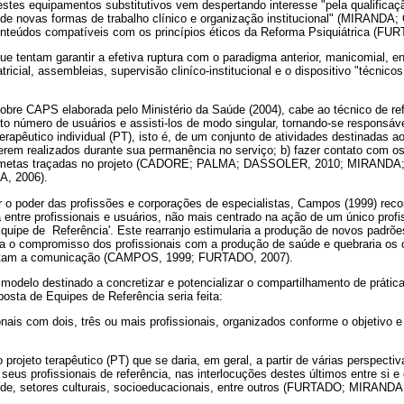
stes equipamentos substitutivos vem despertando interesse "pela qualificaçã
de novas formas de trabalho clínico e organização institucional" (MIRA
 conteúdos compatíveis com os princípios éticos da Reforma Psiquiátrica (
ue tentam garantir a efetiva ruptura com o paradigma anterior, manicomial, e
tricial, assembleias, supervisão cliníco-institucional e o dispositivo "técnic
obre CAPS elaborada pelo Ministério da Saúde (2004), cabe ao técnico de ref
to número de usuários e assisti-los de modo singular, tornando-se responsáv
erapêutico individual (PT), isto é, de um conjunto de atividades destinadas 
serem realizados durante sua permanência no serviço; b) fazer contato com os 
 as metas traçadas no projeto (CADORE; PALMA; DASSOLER, 2010; MIRA
, 2006).
r o poder das profissões e corporações de especialistas, Campos (1999) r
 entre profissionais e usuários, não mais centrado na ação de um único profis
uipe de Referência'. Este rearranjo estimularia a produção de novos padrões
ria o compromisso dos profissionais com a produção de saúde e quebraria os
cultam a comunicação (CAMPOS, 1999; FURTADO, 2007).
modelo destinado a concretizar e potencializar o compartilhamento de prátic
osta de Equipes de Referência seria feita:
ionais com dois, três ou mais profissionais, organizados conforme o objetivo
 projeto terapêutico (PT) que se daria, em geral, a partir de várias perspect
e seus profissionais de referência, nas interlocuções destes últimos entre si
aúde, setores culturais, socioeducacionais, entre outros (FURTADO; MIRANDA