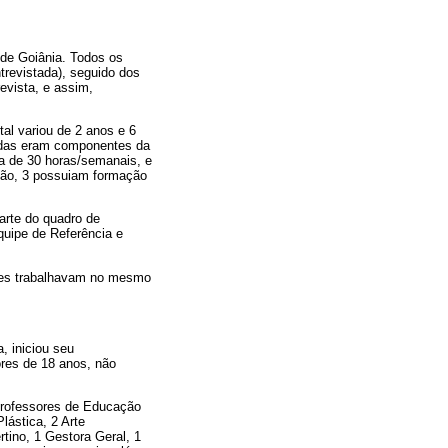
 de Goiânia. Todos os
ntrevistada), seguido dos
evista, e assim,
al variou de 2 anos e 6
Todas eram componentes da
a de 30 horas/semanais, e
ção, 3 possuiam formação
parte do quadro de
quipe de Referência e
ntes trabalhavam no mesmo
, iniciou seu
ores de 18 anos, não
 Professores de Educação
lástica, 2 Arte
tino, 1 Gestora Geral, 1