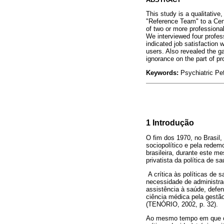
This study is a qualitative
"Reference Team" to a Cen
of two or more professional
We interviewed four profes
indicated job satisfaction 
users. Also revealed the g
ignorance on the part of pr
Keywords:
Psychiatric Pe
1 Introdução
O fim dos 1970, no Brasil,
sociopolítico e pela rede
brasileira, durante este m
privatista da política de 
A crítica às políticas de
necessidade de administr
assistência à saúde, defe
ciência médica pela gestão
(TENÓRIO, 2002, p. 32).
Ao mesmo tempo em que o m