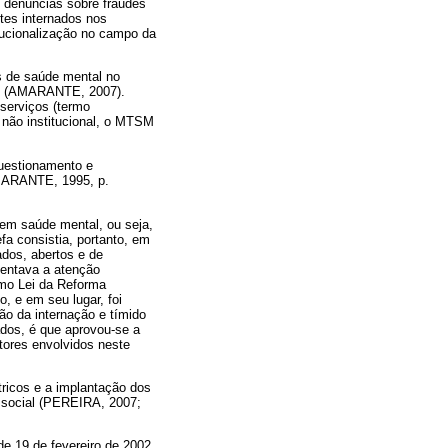
se denúncias sobre fraudes
tes internados nos
itucionalização no campo da
as de saúde mental no
al (AMARANTE, 2007).
 serviços (termo
 não institucional, o MTSM
 questionamento e
AMARANTE, 1995, p.
a em saúde mental, ou seja,
fa consistia, portanto, em
ados, abertos e de
mentava a atenção
omo Lei da Reforma
, e em seu lugar, foi
ão da internação e tímido
ados, é que aprovou-se a
tores envolvidos neste
tricos e a implantação dos
ossocial (PEREIRA, 2007;
e 19 de fevereiro de 2002