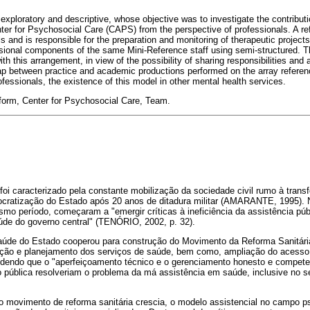
, exploratory and descriptive, whose objective was to investigate the contribut
ter for Psychosocial Care (CAPS) from the perspective of professionals. A 
s and is responsible for the preparation and monitoring of therapeutic projec
sional components of the same Mini-Reference staff using semi-structured. T
with this arrangement, in view of the possibility of sharing responsibilities an
ap between practice and academic productions performed on the array referen
ofessionals, the existence of this model in other mental health services.
form, Center for Psychosocial Care, Team.
 foi caracterizado pela constante mobilização da sociedade civil rumo à tra
mocratização do Estado após 20 anos de ditadura militar (AMARANTE, 1995).
esmo período, começaram a "emergir críticas à ineficiência da assistência pú
saúde do governo central" (TENÓRIO, 2002, p. 32).
 saúde do Estado cooperou para construção do Movimento da Reforma Sanitári
ação e planejamento dos serviços de saúde, bem como, ampliação do acesso
ndendo que o "aperfeiçoamento técnico e o gerenciamento honesto e compete
 pública resolveriam o problema da má assistência em saúde, inclusive no set
ovimento de reforma sanitária crescia, o modelo assistencial no campo psi