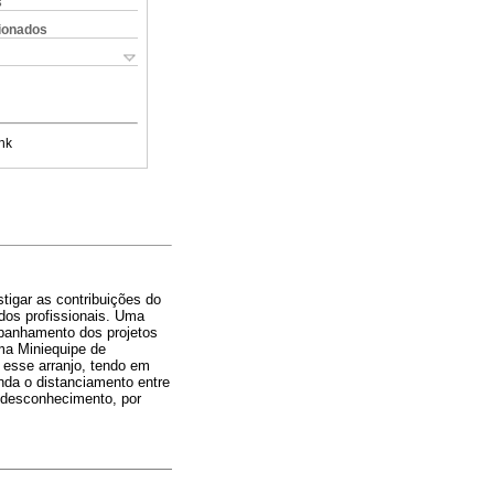
s
cionados
nk
stigar as contribuições do
dos profissionais. Uma
mpanhamento dos projetos
ma Miniequipe de
m esse arranjo, tendo em
inda o distanciamento entre
o desconhecimento, por