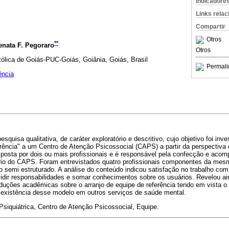
Indicadore
Links rela
Compartir
Otros
**
enata F. Pegoraro
Otros
tólica de Goiás-PUC-Goiás, Goiânia, Goiás, Brasil
Permali
ência
quisa qualitativa, de caráter exploratório e descritivo, cujo objetivo foi inve
rência" a um Centro de Atenção Psicossocial (CAPS) a partir da perspectiva 
mposta por dois ou mais profissionais e é responsável pela confecção e aco
rio do CAPS. Foram entrevistados quatro profissionais componentes da mes
iro semi estruturado. A análise do conteúdo indicou satisfação no trabalho co
ividir responsabilidades e somar conhecimentos sobre os usuários. Revelou a
oduções acadêmicas sobre o arranjo de equipe de referência tendo em vista 
a existência desse modelo em outros serviços de saúde mental.
siquiátrica, Centro de Atenção Psicossocial, Equipe.