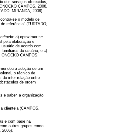
o dos serviços oferecidos,
NDA; ONOCKO CAMPOS, 2008,
FURTADO; MIRANDA, 2006).
ncontra-se o modelo de
os de referência" (FURTADO;
erência: a) aproximar-se
el pela elaboração e
ao usuário de acordo com
familiares do usuário; e c)
NDA; ONOCKO CAMPOS,
ecomendou a adoção de um
sional, o técnico de
 de inter-relação entre
 obstáculos de ordem
as e saber, a organização
 e a clientela (CAMPOS,
ivas e com base na
 e com outros grupos como
, 2006);