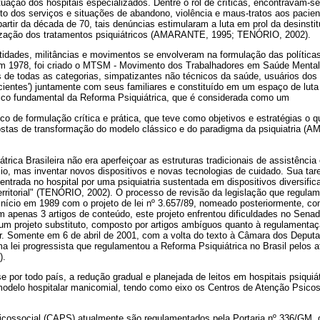
situação dos hospitais especializados. Dentre o rol de críticas, encontravam-
to dos serviços e situações de abandono, violência e maus-tratos aos pacien
partir da década de 70, tais denúncias estimularam a luta em prol da desinst
zação dos tratamentos psiquiátricos (AMARANTE, 1995; TENÓRIO, 2002).
ntidades, militâncias e movimentos se envolveram na formulação das polític
em 1978, foi criado o MTSM - Movimento dos Trabalhadores em Saúde Ment
 de todas as categorias, simpatizantes não técnicos da saúde, usuários dos
cientes') juntamente com seus familiares e constituído em um espaço de luta
ítico fundamental da Reforma Psiquiátrica, que é considerada como um
rico de formulação crítica e prática, que teve como objetivos e estratégias o
ostas de transformação do modelo clássico e do paradigma da psiquiatria (
átrica Brasileira não era aperfeiçoar as estruturas tradicionais de assistênci
o, mas inventar novos dispositivos e novas tecnologias de cuidado. Sua tare
centrada no hospital por uma psiquiatria sustentada em dispositivos diversific
erritorial" (TENÓRIO, 2002). O processo de revisão da legislação que regula
e início em 1989 com o projeto de lei nº 3.657/89, nomeado posteriormente, c
m apenas 3 artigos de conteúdo, este projeto enfrentou dificuldades no Senado
um projeto substituto, composto por artigos ambíguos quanto à regulamentaç
ar. Somente em 6 de abril de 2001, com a volta do texto à Câmara dos Deput
a lei progressista que regulamentou a Reforma Psiquiátrica no Brasil pelos a
).
se por todo país, a redução gradual e planejada de leitos em hospitais psiquiá
 modelo hospitalar manicomial, tendo como eixo os Centros de Atenção Psic
cossocial (CAPS) atualmente são regulamentados pela Portaria nº 336/GM, d