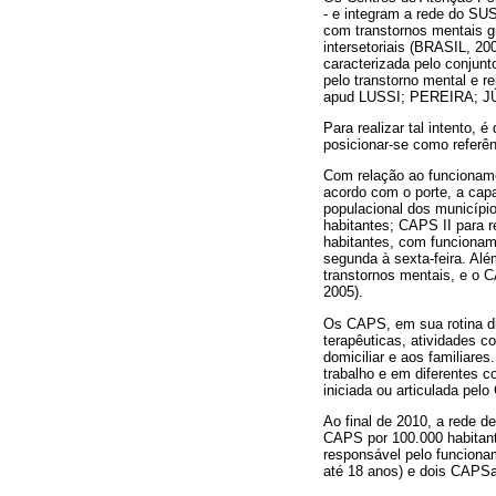
- e integram a rede do SU
com transtornos mentais gr
intersetoriais (BRASIL, 20
caracterizada pelo conjun
pelo transtorno mental e r
apud LUSSI; PEREIRA; JÚ
Para realizar tal intento, 
posicionar-se como referê
Com relação ao funcionam
acordo com o porte, a capa
populacional dos municípi
habitantes; CAPS II para 
habitantes, com funcionam
segunda à sexta-feira. Al
transtornos mentais, e o 
2005).
Os CAPS, em sua rotina diá
terapêuticas, atividades 
domiciliar e aos familiare
trabalho e em diferentes c
iniciada ou articulada pe
Ao final de 2010, a rede d
CAPS por 100.000 habitant
responsável pelo funciona
até 18 anos) e dois CAPSa