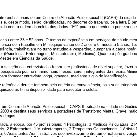
atro profissionais de um Centro de Atenção Psicossocial II (CAPS) da cidade
 e, deste modo, serão identificadas, no decorrer do trabalho, pela letra E (e
ordo com a ordem da coleta dos dados. "E1" para a que cedeu a primeira entr
variou entre 33 e 52 anos. O tempo de experiência em serviços de saúde ment
iência com trabalho em Miniequipe variou de 2 anos e 6 meses a 5 anos. 
ência, trabalhavam no turno matutino e vespertino, cumpriam a carga horári
r (Psicologia, Enfermagem, Musicoterapia, Medicina). Quanto à pós-gradua
 Mestre em Ciências da Saúde.
a a seleção das entrevistadas foram: ser profissional de nível superior; fazer 
ção pesquisada por, no mínimo, seis meses; serem integrantes da mesma Minie
para fornecer entrevista longa, gravada, mediante sigilo de identificação.
e referência deu-se também pelo critério de conveniência, pois suas integra
isadoras tinha disponibilidade para executar a coleta.
, um Centro de Atenção Psicossocial – CAPS II, situado na cidade de Goiânia
 2003 e destina seus serviços a portadores de Transtorno Mental Grave, mai
as drogas.
ada, à época, por 45 profissionais: 4 Psicólogas, 3 Médicos Psiquiatras, 2
ais, 2 Enfermeiras, 1 Musicoterapeuta, 2 Terapeutas Ocupacionais, 1 Artista P
, 6 Assistentes Administrativos que revezavam entre turno matutino e vesper