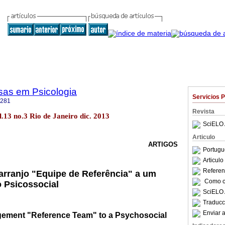
sas em Psicologia
Servicios 
4281
Revista
ol.13 no.3 Rio de Janeiro dic. 2013
SciELO 
Articulo
ARTIGOS
Portugu
Articul
Referenc
arranjo "Equipe de Referência" a um
Como ci
 Psicossocial
SciELO 
Traducc
Enviar a
gement "Reference Team" to a Psychosocial