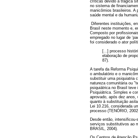
críticas devido à trágica 
no sistema de financiamen
manicômios brasileiros. A 
saúde mental e da humani
Diferentes instituições, e
Brasil neste momento e, 
Composto por profissionais
empregado no lugar de ‘pa
foi considerado o ator pol
[...] processo histó
elaboração de prop
87).
A tarefa da Reforma Psiqui
o ambulatório e o manicômi
substituir uma psiquiatria 
natureza comunitária ou "t
psiquiátrica no Brasil tev
Psiquiátrica. Simples e co
aprovado, após dez anos, 
quanto à substituição asil
Lei 10.216, considerada um
processo (TENÓRIO, 2002
Desde então, intensificou-
serviços substitutivos ao
BRASIL, 2004).
Os Centros de Atenção Psi