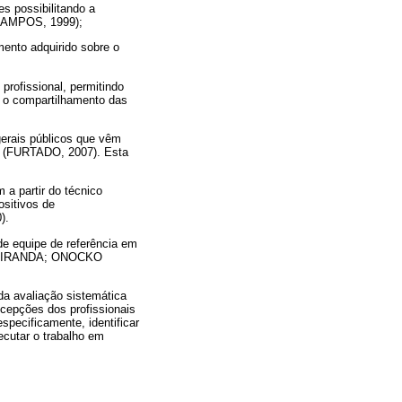
s possibilitando a
 (CAMPOS, 1999);
mento adquirido sobre o
profissional, permitindo
r o compartilhamento das
gerais públicos que vêm
al (FURTADO, 2007). Esta
a partir do técnico
ositivos de
).
de equipe de referência em
ea (MIRANDA; ONOCKO
 da avaliação sistemática
cepções dos profissionais
pecificamente, identificar
ecutar o trabalho em