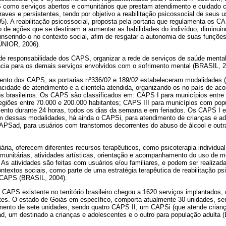
S como serviços abertos e comunitários que prestam atendimento e cuidado cl
aves e persistentes, tendo por objetivo a reabilitação psicossocial de seus 
05). A reabilitação psicossocial, proposta pela portaria que regulamenta os C
to de ações que se destinam a aumentar as habilidades do indivíduo, diminu
einserindo-o no contexto social, afim de resgatar a autonomia de suas funçõ
NIOR, 2006).
é de responsabilidade dos CAPS, organizar a rede de serviços de saúde mental 
ncia para os demais serviços envolvidos com o sofrimento mental (BRASIL, 2
ento dos CAPS, as portarias nº336/02 e 189/02 estabeleceram modalidade
cidade de atendimento e a clientela atendida, organizando-os no país de aco
os brasileiros. Os CAPS são classificados em: CAPS I para municípios entre
regiões entre 70.000 e 200.000 habitantes; CAPS III para municípios com po
ento durante 24 horas, todos os dias da semana e em feriados. Os CAPS I e
ém dessas modalidades, há ainda o CAPSi, para atendimento de crianças e a
CAPSad, para usuários com transtornos decorrentes do abuso de álcool e out
ria, oferecem diferentes recursos terapêuticos, como psicoterapia individual
comunitárias, atividades artísticas, orientação e acompanhamento do uso de 
s. As atividades são feitas com usuários e/ou familiares, e podem ser realiza
ontextos sociais, como parte de uma estratégia terapêutica de reabilitação ps
lo CAPS (BRASIL, 2004).
e CAPS existente no território brasileiro chegou a 1620 serviços implantados,
es. O estado de Goiás em específico, comporta atualmente 30 unidades, sen
mento de sete unidades, sendo quatro CAPS II, um CAPSi (que atende crian
d, um destinado a crianças e adolescentes e o outro para população adulta 