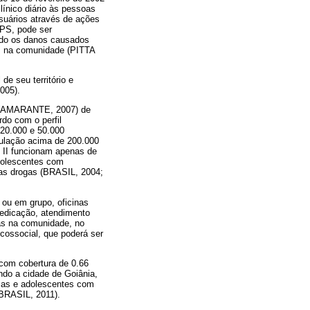
ínico diário às pessoas
usuários através de ações
APS, pode ser
indo os danos causados
es na comunidade (PITTA
de seu território e
005).
s (AMARANTE, 2007) de
rdo com o perfil
 20.000 e 50.000
pulação acima de 200.000
 II funcionam apenas de
dolescentes com
ras drogas (BRASIL, 2004;
 ou em grupo, oficinas
medicação, atendimento
das na comunidade, no
icossocial, que poderá ser
 com cobertura de 0.66
do a cidade de Goiânia,
ças e adolescentes com
(BRASIL, 2011).