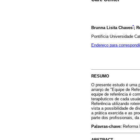
*
Brunna Lisita Chaves
; R
Pontifícia Universidade Ca
Endereço para correspond
RESUMO
O presente estudo é uma pes
arranjo de "Equipe de Refe
equipe de referência é co
terapêuticos de cada usuá
Referência utilizando rote
vista a possibilidade de d
a prática exercida e as pr
parte dos profissionais, d
Palavras-chave:
Reforma P
ABSTRACT