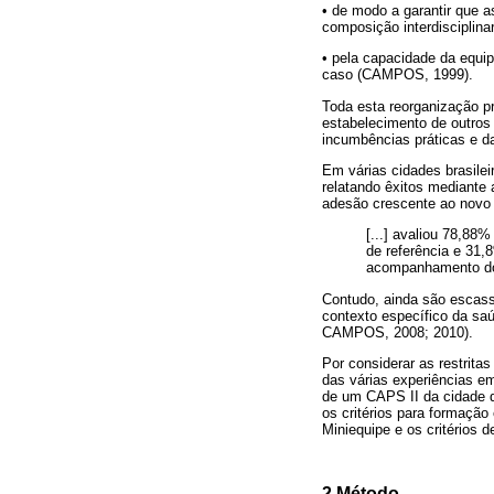
• de modo a garantir que 
composição interdisciplin
• pela capacidade da equip
caso (CAMPOS, 1999).
Toda esta reorganização pr
estabelecimento de outros
incumbências práticas e
Em várias cidades brasilei
relatando êxitos mediante
adesão crescente ao novo a
[...] avaliou 78,88
de referência e 31,
acompanhamento d
Contudo, ainda são escass
contexto específico da s
CAMPOS, 2008; 2010).
Por considerar as restrita
das várias experiências e
de um CAPS II da cidade d
os critérios para formação
Miniequipe e os critérios
2 Método