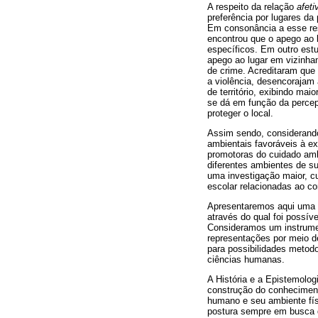
A respeito da relação
afeti
preferência por lugares da
Em consonância a esse res
encontrou que o apego ao l
específicos. Em outro estu
apego ao lugar em vizinhan
de crime. Acreditaram que
a violência, desencorajam 
de território, exibindo mai
se dá em função da percep
proteger o local.
Assim sendo, considerando
ambientais favoráveis à e
promotoras do cuidado amb
diferentes ambientes de su
uma investigação maior, cuj
escolar relacionadas ao 
Apresentaremos aqui uma s
através do qual foi possív
Consideramos um instrumen
representações por meio d
para possibilidades metod
ciências humanas.
A História e a Epistemolo
construção do conhecimento
humano e seu ambiente físi
postura sempre em busca de