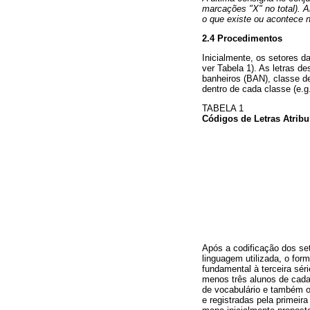
marcações "X" no total). 
o que existe ou acontece 
2.4 Procedimentos
Inicialmente, os setores d
ver Tabela 1). As letras d
banheiros (BAN), classe d
dentro de cada classe (e.g
TABELA 1
Códigos de Letras Atribu
Após a codificação dos set
linguagem utilizada, o fo
fundamental à terceira sér
menos três alunos de cada
de vocabulário e também o
e registradas pela primei