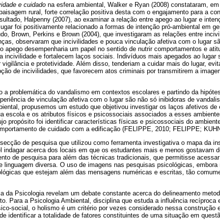
vidade e cuidado
na esfera ambiental, Walker e Ryan (2008) constataram, em
 paisagem rural, forte correlação positiva desta com o engajamento para a c
ultado, Halpenny (2007), ao examinar a relação entre apego ao lugar e inten
ugar foi positivamente relacionado a formas de intenção pró-ambiental em ger
do, Brown, Perkins e Brown (2004), que investigaram as relações entre incivil
ças, observaram que incivilidades e pouca vinculação afetiva com o lugar sã
 o apego desempenharia um papel no sentido de nutrir comportamentos e ati
a incivilidade e fortalecem laços sociais. Indivíduos mais apegados ao lugar
or vigilância e protetividade. Além disso, tenderiam a cuidar mais do lugar, evit
ção de incivilidades, que favorecem atos criminais por transmitirem a imag
 a problemática do vandalismo em contextos escolares e partindo da hipótes
xperiência de vinculação afetiva com o lugar são não só inibidoras de vanda
iental, propusemos um estudo que objetivou investigar os laços afetivos de
a escola e os atributos físicos e psicossociais associados a esses ambiente
o propósito foi identificar características físicas e psicossociais do ambient
comportamento de cuidado com a edificação (FELIPPE, 2010; FELIPPE; KUH
ecção de pesquisa que utilizou como ferramenta investigativa o mapa da ins
el indagar acerca dos locais em que os estudantes mais e menos gostavam de 
to de pesquisa para além das técnicas tradicionais, que permitisse acessa
e linguagem diversa. O uso de imagens nas pesquisas psicológicas, embora 
ológicas que estejam além das mensagens numéricas e escritas, tão comume
gia da Psicologia revelam um debate constante acerca do delineamento meto
. Para a Psicologia Ambiental, disciplina que estuda a influência recíproca
co-social, o holismo é um critério por vezes considerado nessa construção e
 identificar a totalidade de fatores constituintes de uma situação em ques