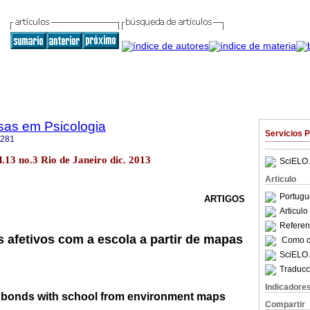
sas em Psicologia
Servicios 
4281
ol.13 no.3 Rio de Janeiro dic. 2013
SciELO 
Articulo
Portugu
ARTIGOS
Articul
Referenc
s afetivos com a escola a partir de mapas
Como ci
SciELO 
Traducc
Indicadore
 bonds with school from environment maps
Compartir