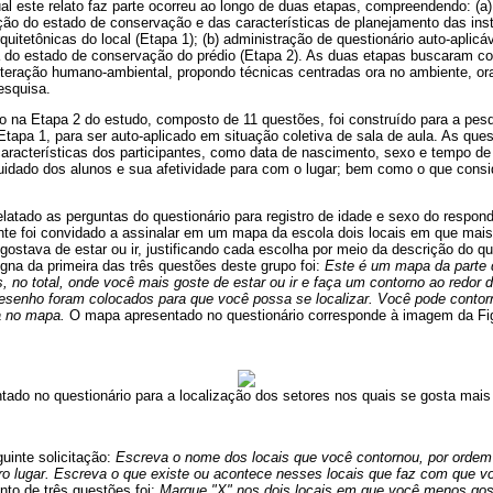
al este relato faz parte ocorreu ao longo de duas etapas, compreendendo: (a)
ação do estado de conservação e das características de planejamento das in
uitetônicas do local (Etapa 1); (b) administração de questionário auto-aplicá
 do estado de conservação do prédio (Etapa 2). As duas etapas buscaram co
nteração humano-ambiental, propondo técnicas centradas ora no ambiente, or
esquisa.
o na Etapa 2 do estudo, composto de 11 questões, foi construído para a pesqu
tapa 1, para ser auto-aplicado em situação coletiva de sala de aula. As que
características dos participantes, como data de nascimento, sexo e tempo de
cuidado dos alunos e sua afetividade para com o lugar; bem como o que cons
elatado as perguntas do questionário para registro de idade e sexo do respon
nte foi convidado a assinalar em um mapa da escola dois locais em que mais 
ostava de estar ou ir, justificando cada escolha por meio da descrição do q
gna da primeira das três questões deste grupo foi:
Este é um mapa da parte 
s, no total, onde você mais goste de estar ou ir e faça um contorno ao redor
enho foram colocados para que você possa se localizar. Você pode contor
a no mapa.
O mapa apresentado no questionário corresponde à imagem da Fig
tado no questionário para a localização dos setores nos quais se gosta mais 
uinte solicitação:
Escreva o nome dos locais que você contornou, por ordem 
ro lugar. Escreva o que existe ou acontece nesses locais que faz com que voc
nto de três questões foi:
Marque "X" nos dois locais em que
você menos gost