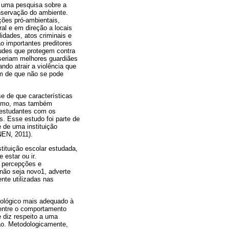
 uma pesquisa sobre a
onservação do ambiente.
ções pró-ambientais,
al e em direção a locais
idades, atos criminais e
o importantes preditores
tudes que protegem contra
 seriam melhores guardiães
ando atrair a violência que
em de que não se pode
e de que características
lismo, mas também
 estudantes com os
s. Esse estudo foi parte de
e de uma instituição
NEN, 2011).
tituição escolar estudada,
estar ou ir.
r percepções e
não seja novo1, adverte
nte utilizadas nas
dológico mais adequado à
 entre o comportamento
 diz respeito a uma
tão. Metodologicamente,