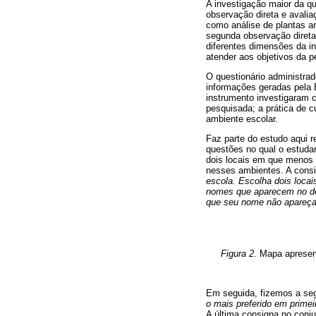
A investigação maior da qu
observação direta e avali
como análise de plantas arq
segunda observação direta
diferentes dimensões da i
atender aos objetivos da p
O questionário administrad
informações geradas pela E
instrumento investigaram 
pesquisada; a prática de 
ambiente escolar.
Faz parte do estudo aqui r
questões no qual o estuda
dois locais em que menos g
nesses ambientes. A consi
escola. Escolha dois locai
nomes que aparecem no des
que seu nome não apareç
Figura 2
. Mapa apresen
Em seguida, fizemos a seg
o mais preferido em primei
A última consigna no conju