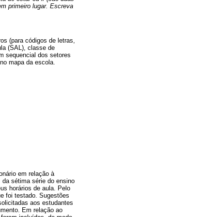
m primeiro lugar. Escreva
os (para códigos de letras,
ula (SAL), classe de
m sequencial dos setores
r no mapa da escola.
onário em relação à
 da sétima série do ensino
us horários de aula. Pelo
e foi testado. Sugestões
olicitadas aos estudantes
rumento. Em relação ao