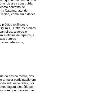
0 m² de área construída
o como contexto de
nta Catarina, atende
na região, como em cidades
prédios retilíneos e
igura 1). Entre os prédios,
anteiros, árvores e
m a oficina de reparos, a
 aos setores
zados refeitórios,
rie do ensino médio, dos
o a maior participação em
do sido escolhidas, por
amostragem aleatória por
lunos ― que cursavam as