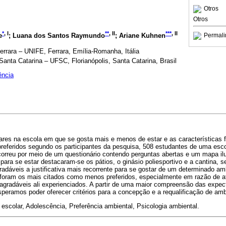
Otros
Otros
*
, I
**
, II
***
, II
e
; Luana dos Santos Raymundo
; Ariane Kuhnen
Permali
Ferrara – UNIFE, Ferrara, Emília-Romanha, Itália
anta Catarina – UFSC, Florianópolis, Santa Catarina, Brasil
ência
ares na escola em que se gosta mais e menos de estar e as características f
eferidos segundo os participantes da pesquisa, 508 estudantes de uma esco
correu por meio de um questionário contendo perguntas abertas e um mapa ilu
 para se estar destacaram-se os pátios, o ginásio poliesportivo e a cantina, s
adáveis a justificativa mais recorrente para se gostar de um determinado ambi
a foram os mais citados como menos preferidos, especialmente em razão de at
gradáveis ali experienciados. A partir de uma maior compreensão das expec
peramos poder oferecer critérios para a concepção e a requalificação de amb
escolar, Adolescência, Preferência ambiental, Psicologia ambiental.