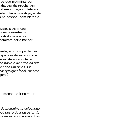
 estudo preliminar por
stalações da escola, bem
vel em situação coletiva e
ntemplar a investigação de
a na pessoa, com vistas a
isa, a partir das
stões presentes no
 estudo na escola
ideravam ser o melhor
dente, e um grupo de três
gostava de estar ou ir e
ue existe ou acontece
de baixo e de cima da sua
 de cada um deles. Os
nar qualquer local, mesmo
ura 2.
e menos de ir ou estar.
de preferência, colocando
ê goste de ir ou estar lá.
a de estar ou ir (são duas