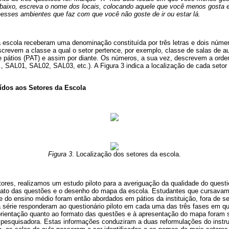
Abaixo, escreva o nome dos locais, colocando aquele que você menos gosta e
nesses ambientes que faz com que você não goste de ir ou estar lá.
a escola receberam uma denominação constituída por três letras e dois númer
escrevem a classe a qual o setor pertence, por exemplo, classe de salas de a
e pátios (PAT) e assim por diante. Os números, a sua vez, descrevem a orde
., SAL01, SAL02, SAL03, etc.). A Figura 3 indica a localização de cada seto
ídos aos Setores da Escola
Figura 3
. Localização dos setores da escola.
ores, realizamos um estudo piloto para a averiguação da qualidade do questi
rmato das questões e o desenho do mapa da escola. Estudantes que cursavam
ie do ensino médio foram então abordados em pátios da instituição, fora de se
 série responderam ao questionário piloto em cada uma das três fases em qu
rientação quanto ao formato das questões e à apresentação do mapa foram s
ra pesquisadora. Estas informações conduziram a duas reformulações do inst