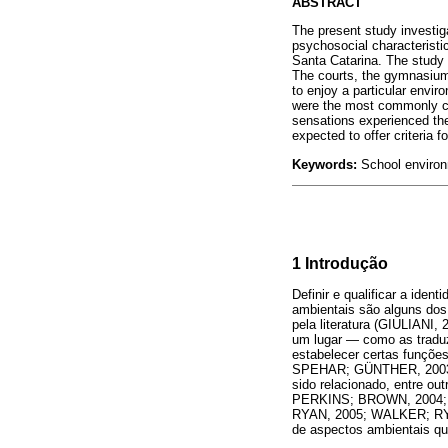
ABSTRACT
The present study investig
psychosocial characteristi
Santa Catarina. The study 
The courts, the gymnasium 
to enjoy a particular envir
were the most commonly cit
sensations experienced the
expected to offer criteria 
Keywords:
School environ
1 Introdução
Definir e qualificar a iden
ambientais são alguns do
pela literatura (GIULIAN
um lugar ― como as traduz
estabelecer certas funçõ
SPEHAR; GÜNTHER, 2003;
sido relacionado, entre
PERKINS; BROWN, 2004;
RYAN, 2005; WALKER; RYAN,
de aspectos ambientais qu