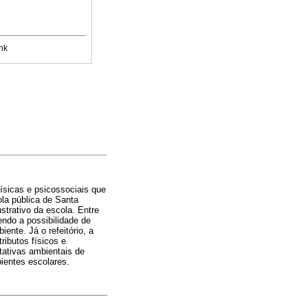
nk
ísicas e psicossociais que
la pública de Santa
strativo da escola. Entre
endo a possibilidade de
ente. Já o refeitório, a
ributos físicos e
tativas ambientais de
ientes escolares.