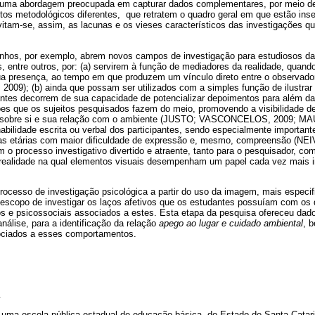
or uma abordagem preocupada em capturar dados complementares, por meio d
tos metodológicos diferentes, que retratem o quadro geral em que estão ins
vitam-se, assim, as lacunas e os vieses característicos das investigações 
nhos, por exemplo, abrem novos campos de investigação para estudiosos da
, entre outros, por: (a) servirem à função de mediadores da realidade, quand
a presença, ao tempo em que produzem um vínculo direto entre o observado
); (b) ainda que possam ser utilizados com a simples função de ilustrar 
antes decorrem de sua capacidade de potencializar depoimentos para além d
es que os sujeitos pesquisados fazem do meio, promovendo a visibilidade de
ão sobre si e sua relação com o ambiente (JUSTO; VASCONCELOS, 2009; M
abilidade escrita ou verbal dos participantes, sendo especialmente importan
as etárias com maior dificuldade de expressão e, mesmo, compreensão (NE
am o processo investigativo divertido e atraente, tanto para o pesquisador, c
ealidade na qual elementos visuais desempenham um papel cada vez mais 
cesso de investigação psicológica a partir do uso da imagem, mais espec
o escopo de investigar os laços afetivos que os estudantes possuíam com os 
cos e psicossociais associados a estes. Esta etapa da pesquisa ofereceu dad
álise, para a identificação da relação
apego ao lugar e cuidado ambiental
, 
sociados a esses comportamentos.
 uma escola pública estadual de educação básica, do Estado de Santa Catari