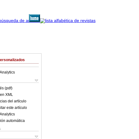
Personalizados
Analytics
és (pdf)
o en XML
ias del artículo
tar este artículo
Analytics
ión automática
s