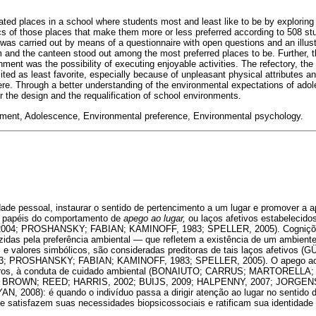
ated places in a school where students most and least like to be by exploring
cs of those places that make them more or less preferred according to 508 stu
was carried out by means of a questionnaire with open questions and an illust
and the canteen stood out among the most preferred places to be. Further, t
onment was the possibility of executing enjoyable activities. The refectory, the
ed as least favorite, especially because of unpleasant physical attributes a
re. Through a better understanding of the environmental expectations of adole
for the design and the requalification of school environments.
ment, Adolescence, Environmental preference, Environmental psychology.
tidade pessoal, instaurar o sentido de pertencimento a um lugar e promover a 
s papéis do comportamento de
apego ao lugar,
ou laços afetivos estabelecido
I, 2004; PROSHANSKY; FABIAN; KAMINOFF, 1983; SPELLER, 2005). Cogniçõe
idas pela preferência ambiental ― que refletem a existência de um ambiente
es e valores simbólicos, são consideradas preditoras de tais laços afeti
 PROSHANSKY; FABIAN; KAMINOFF, 1983; SPELLER, 2005). O apego ao lu
 outros, à conduta de cuidado ambiental (BONAIUTO; CARRUS; MARTOREL
 BROWN; REED; HARRIS, 2002; BUIJS, 2009; HALPENNY, 2007; JORGEN
 2008): é quando o indivíduo passa a dirigir atenção ao lugar no sentido 
e satisfazem suas necessidades biopsicossociais e ratificam sua identidade