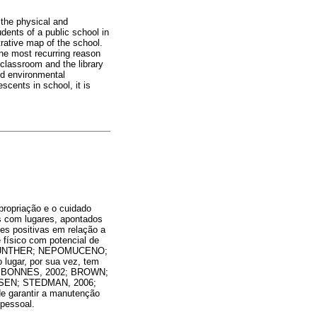
 the physical and
dents of a public school in
rative map of the school.
he most recurring reason
 classroom and the library
nd environmental
scents in school, it is
apropriação e o cuidado
s com lugares, apontados
s positivas em relação a
 físico com potencial de
vos (GÜNTHER; NEPOMUCENO;
gar, por sua vez, tem
LA; BONNES, 2002; BROWN;
SEN; STEDMAN, 2006;
de garantir a manutenção
 pessoal.