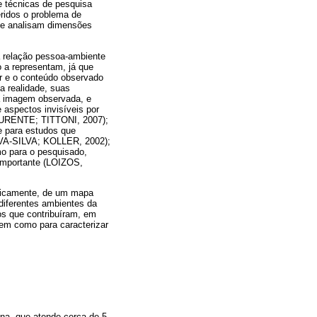
e técnicas de pesquisa
eridos o problema de
que analisam dimensões
 relação pessoa-ambiente
o a representam, já que
r e o conteúdo observado
a realidade, suas
a imagem observada, e
 aspectos invisíveis por
AURENTE; TITTONI, 2007);
te para estudos que
IVA-SILVA; KOLLER, 2002);
omo para o pesquisado,
importante (LOIZOS,
ificamente, de um mapa
diferentes ambientes da
os que contribuíram, em
bem como para caracterizar
na, que atende cerca de 5