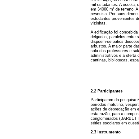
mil estudantes. A escola,
em 34000 m² de terreno. A
pesquisa. Por suas dimensõ
estudantes provenientes de
vizinhas.
A edificação foi concebida
delgados, paralelos entre 
dispõem-se pátios descobe
arbustos. A maior parte da
sala dos professores e sal
administrativos e à oferta
cantinas, bibliotecas, espa
2.2 Participantes
Participaram da pesquisa 5
períodos matutino, vesper
ações de depredação em e
esta razão, para a composi
conglomerados (BARBETTA,
séries escolares em quest
2.3 Instrumento