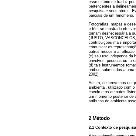
esse critério se traduz p
pertencentes a delineamen
pesquisa e seus atores. E
parciais de um fenômeno.
Fotografias, mapas e dese
e têm se mostrado efetivos
tornam desnecessária a su
(JUSTO; VASCONCELOS, 2009
contribuições mais import
comunicar as representaçõ
outros modos e a reflex
(c) seu uso independe da h
envolvem pessoas ou faix
(d) tais instrumentos torn
ambos submetidos a uma r
2002).
Assim, descrevemos um pro
ambiental, utilizado com 
escola e os atributos físi
um momento posterior de an
atributos do ambiente as
2 Método
2.1 Contexto de pesquisa
A investigação ocorreu em