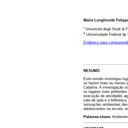
Maíra Longhinotti Felipp
I
Università degli Studi di 
II
Universidade Federal de S
Endereço para correspond
RESUMO
Este estudo investigou lug
os fazem mais ou menos pr
Catarina. A investigação o
os lugares mais preferidos
execução de atividades agr
sala de aula e a bibliotec
sensações ambientais desa
adolescentes na escola, es
Palavras-chave:
Ambiente 