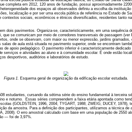
 que completa em 2012, 120 anos de fundação, possui aproximadamente 2200
 heterogeneidade dos espaços ali observados definiu a escolha da instituiçã
es, localização e por ser uma escola pública de referência no Estado de Sa
 contextos sociais, econômicos e étnicos diversificados, residentes tanto 
 em dois pavimentos. Organiza-se, caracteristicamente, em uma sequência de 
si, que se comunicam por meio de corredores transversais de passagem (ver F
rtos, onde se observam, com maior ou menor expressão, jardins gramados, c
s salas de aula está situada no pavimento superior, onde se encontram també
as de apoio pedagógico. O pavimento inferior é caracteristicamente dedicado
 de serviços e atividades ao aluno e à comunidade escolar. É onde estão locali
ços desportivos, auditórios e laboratórios de estudo.
Figura 1
. Esquema geral de organização da edificação escolar estudada.
08 estudantes, cursando da sétima série do ensino fundamental à terceira sé
tino e noturno. Essas séries compreendem a faixa etária apontada como tend
scolas (GOLDSTEIN, 1996, 2004; TYGART, 1988; ZWEIG; DUCEY, 1978), ten
ção da amostra. Para a definição dos participantes, utilizamos a técnica de 
 2008). O erro amostral calculado com base em uma população de 2550 a
ão ― foi de 3,97%.