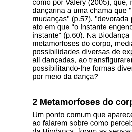
como por Valéry (2005), que, 
dançarina a uma chama que "
mudanças" (p.57), "devorada p
ato em que "o instante engend
instante" (p.60). Na Biodança
metamorfoses do corpo, medi
possibilidades diversas de e
ali dançadas, ao transfigurar
possibilitando-lhe formas div
por meio da dança?
2 Metamorfoses do cor
Um ponto comum que apareceu
ao falarem sobre como perceb
da Biodança, foram as sensa