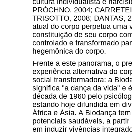
cultura individualista e nar
PRÓCHNO, 2004; CARRETEI
TRISOTTO, 2008; DANTAS, 201
atual do corpo perpetua uma vi
constituição de seu corpo co
controlado e transformado pa
hegemônica do corpo.
Frente a este panorama, o pr
experiência alternativa do cor
social transformadora: a Bio
significa "a dança da vida" e 
década de 1960 pelo psicólog
estando hoje difundida em di
África e Ásia. A Biodança te
potenciais saudáveis, a parti
em induzir vivências integrad