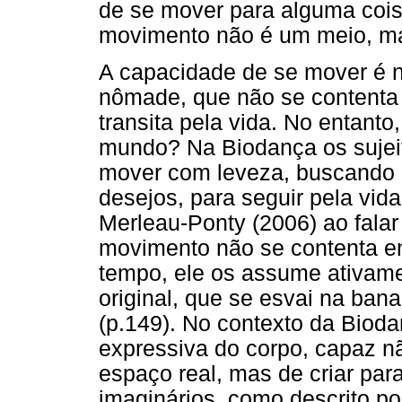
de se mover para alguma coisa
movimento não é um meio, m
A capacidade de se mover é n
nômade, que não se contenta 
transita pela vida. No entan
mundo? Na Biodança os sujeit
mover com leveza, buscando 
desejos, para seguir pela vid
Merleau-Ponty (2006) ao falar
movimento não se contenta e
tempo, ele os assume ativame
original, que se esvai na ban
(p.149). No contexto da Biod
expressiva do corpo, capaz n
espaço real, mas de criar par
imaginários, como descrito p