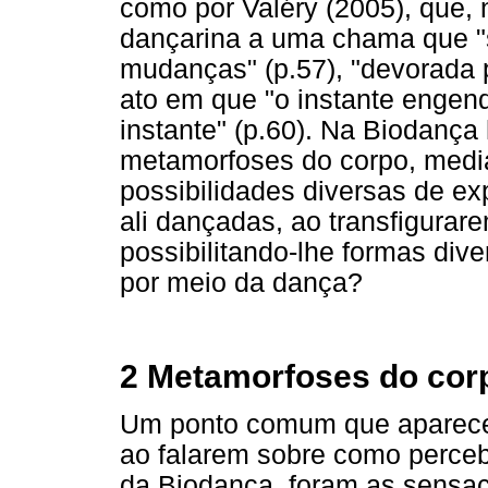
como por Valéry (2005), que, 
dançarina a uma chama que "
mudanças" (p.57), "devorada p
ato em que "o instante engend
instante" (p.60). Na Biodança
metamorfoses do corpo, medi
possibilidades diversas de e
ali dançadas, ao transfigurar
possibilitando-lhe formas div
por meio da dança?
2 Metamorfoses do cor
Um ponto comum que apareceu
ao falarem sobre como perceb
da Biodança, foram as sensa