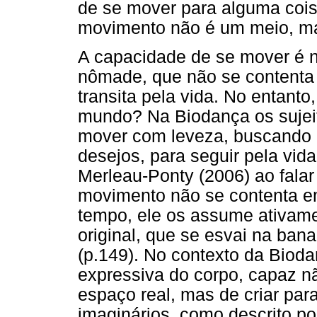
de se mover para alguma coisa
movimento não é um meio, m
A capacidade de se mover é n
nômade, que não se contenta 
transita pela vida. No entan
mundo? Na Biodança os sujeit
mover com leveza, buscando 
desejos, para seguir pela vid
Merleau-Ponty (2006) ao falar
movimento não se contenta e
tempo, ele os assume ativame
original, que se esvai na ban
(p.149). No contexto da Biod
expressiva do corpo, capaz n
espaço real, mas de criar par
imaginários, como descrito p