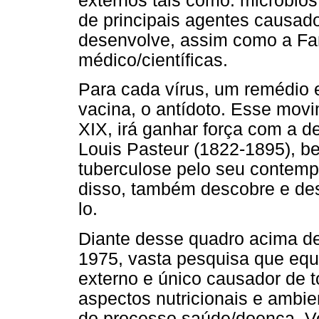
externos tais como: micróbio
de principais agentes causad
desenvolve, assim como a Far
médico/científicas.
Para cada vírus, um remédio e
vacina, o antídoto. Esse movi
XIX, irá ganhar força com a de
Louis Pasteur (1822-1895), b
tuberculose pelo seu contem
disso, também descobre e de
lo.
Diante desse quadro acima desc
1975, vasta pesquisa que equ
externo e único causador de t
aspectos nutricionais e ambie
do processo saúde/doença. V