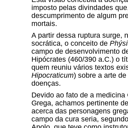
imposto pelas divindades que
descumprimento de algum prec
mortais.
A partir dessa ruptura surge, n
socrática, o conceito de
Phýsi
campo de desenvolvimento de 
Hipócrates (460/390 a.C.) o tít
quem reuniu vários textos exi
Hipocraticum
) sobre a arte de
doenças.
Devido ao fato de a medicina 
Grega, achamos pertinente de
acerca das personagens gregas
campo da cura seria, segundo 
Apolo, que teve como instruto