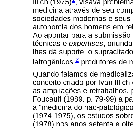
Illich (1975)
, visava problema
medicina através de seu comp
sociedades modernas e seus 
autonomia dos homens em rel
Ao apontar para a submissão
técnicas e
expertises
, oriund
lhes dá suporte, o supracitado
2
iatrogênicos
produtores de m
Quando falamos de medicaliza
conceito criado por Ivan Illi
as ampliações e retrabalhos, 
Foucault (1989, p. 79-99) a p
a "medicina do não-patológico
(1974-1975), os estudos sobre
(1978) nos anos setenta e oit