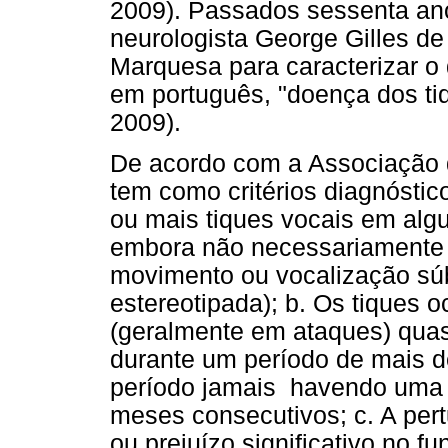
2009). Passados sessenta ano
neurologista George Gilles de
Marquesa para caracterizar 
em português, "doença dos ti
2009).
De acordo com a Associação d
tem como critérios diagnóstic
ou mais tiques vocais em al
embora não necessariamente
movimento ou vocalização súbi
estereotipada); b. Os tiques 
(geralmente em ataques) quas
durante um período de mais d
período jamais havendo uma fa
meses consecutivos; c. A per
ou prejuízo significativo no f