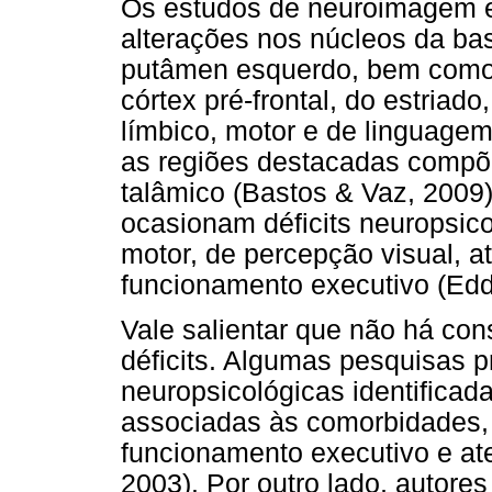
Os estudos de neuroimagem es
alterações nos núcleos da b
putâmen esquerdo, bem como 
córtex pré-frontal, do estriad
límbico, motor e de linguagem
as regiões destacadas compõem
talâmico (Bastos & Vaz, 2009)
ocasionam déficits neuropsic
motor, de percepção visual, 
funcionamento executivo (Ed
Vale salientar que não há con
déficits. Algumas pesquisas 
neuropsicológicas identificad
associadas às comorbidades,
funcionamento executivo e at
2003). Por outro lado, autore