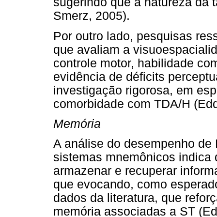
sugerindo que a natureza da 
Smerz, 2005).
Por outro lado, pesquisas re
que avaliam a visuoespaciali
controle motor, habilidade co
evidência de déficits perceptu
investigação rigorosa, em esp
comorbidade com TDA/H (Eddy 
Memória
A análise do desempenho de L
sistemas mnemônicos indica q
armazenar e recuperar inform
que evocando, como esperado.
dados da literatura, que refor
memória associadas a ST (E