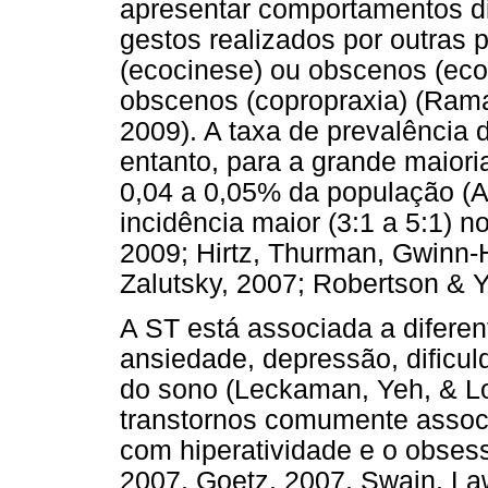
apresentar comportamentos di
gestos realizados por outras
(ecocinese) ou obscenos (ecop
obscenos (copropraxia) (Rama
2009). A taxa de prevalência
entanto, para a grande maiori
0,04 a 0,05% da população (A
incidência maior (3:1 a 5:1) 
2009; Hirtz, Thurman, Gwinn
Zalutsky, 2007; Robertson & Y
A ST está associada a difere
ansiedade, depressão, dificu
do sono (Leckaman, Yeh, & Lo
transtornos comumente associ
com hiperatividade e o obses
2007, Goetz, 2007, Swain, L