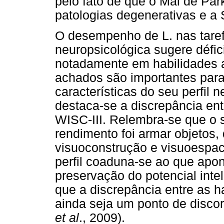
pelo fato de que o Mal de Par
patologias degenerativas e a 
O desempenho de L. nas taref
neuropsicológica sugere défic
notadamente em habilidades a
achados são importantes par
características do seu perfil 
destaca-se a discrepância ent
WISC-III. Relembra-se que o s
rendimento foi armar objetos,
visuoconstrução e visuoespaci
perfil coaduna-se ao que apon
preservação do potencial int
que a discrepância entre as h
ainda seja um ponto de disco
et al
., 2009).