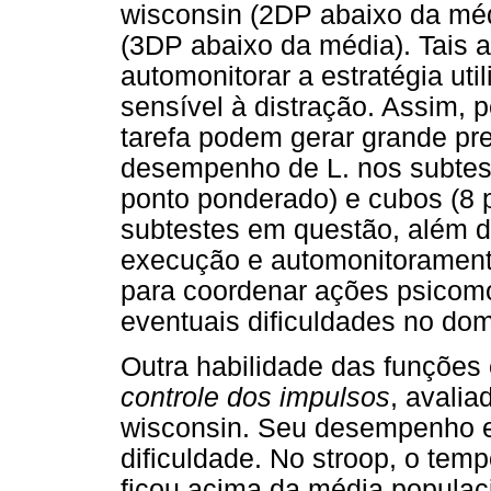
wisconsin (2DP abaixo da méd
(3DP abaixo da média). Tais 
automonitorar a estratégia uti
sensível à distração. Assim, 
tarefa podem gerar grande pre
desempenho de L. nos subtest
ponto ponderado) e cubos (8 
subtestes em questão, além 
execução e automonitoramen
para coordenar ações psicomo
eventuais dificuldades no dom
Outra habilidade das funções
controle dos impulsos
, avalia
wisconsin. Seu desempenho 
dificuldade. No stroop, o temp
ficou acima da média popula