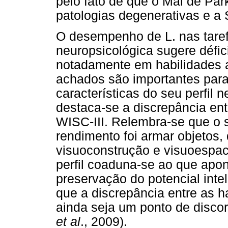
pelo fato de que o Mal de Par
patologias degenerativas e a 
O desempenho de L. nas taref
neuropsicológica sugere défic
notadamente em habilidades a
achados são importantes par
características do seu perfil 
destaca-se a discrepância ent
WISC-III. Relembra-se que o s
rendimento foi armar objetos,
visuoconstrução e visuoespaci
perfil coaduna-se ao que apon
preservação do potencial int
que a discrepância entre as h
ainda seja um ponto de disco
et al
., 2009).