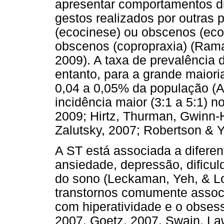
apresentar comportamentos di
gestos realizados por outras
(ecocinese) ou obscenos (ecop
obscenos (copropraxia) (Rama
2009). A taxa de prevalência
entanto, para a grande maiori
0,04 a 0,05% da população (A
incidência maior (3:1 a 5:1) 
2009; Hirtz, Thurman, Gwinn
Zalutsky, 2007; Robertson & Y
A ST está associada a difere
ansiedade, depressão, dificu
do sono (Leckaman, Yeh, & Lo
transtornos comumente associ
com hiperatividade e o obses
2007, Goetz, 2007, Swain, L