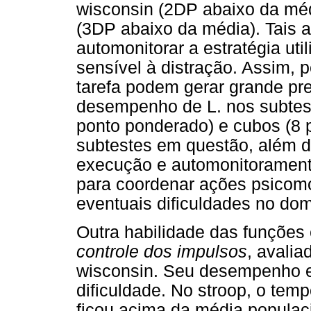
wisconsin (2DP abaixo da méd
(3DP abaixo da média). Tais 
automonitorar a estratégia uti
sensível à distração. Assim, 
tarefa podem gerar grande pre
desempenho de L. nos subtest
ponto ponderado) e cubos (8 
subtestes em questão, além 
execução e automonitoramen
para coordenar ações psicomo
eventuais dificuldades no dom
Outra habilidade das funções
controle dos impulsos
, avalia
wisconsin. Seu desempenho 
dificuldade. No stroop, o temp
ficou acima da média popula