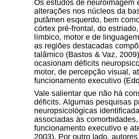
Os estudos de neuroimagem es
alterações nos núcleos da b
putâmen esquerdo, bem como 
córtex pré-frontal, do estriad
límbico, motor e de linguagem
as regiões destacadas compõem
talâmico (Bastos & Vaz, 2009)
ocasionam déficits neuropsic
motor, de percepção visual, 
funcionamento executivo (Ed
Vale salientar que não há con
déficits. Algumas pesquisas 
neuropsicológicas identificad
associadas às comorbidades,
funcionamento executivo e at
2003). Por outro lado, autore