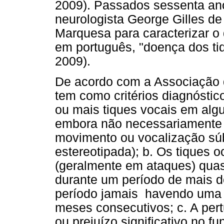
2009). Passados sessenta ano
neurologista George Gilles de
Marquesa para caracterizar 
em português, "doença dos ti
2009).
De acordo com a Associação d
tem como critérios diagnóstic
ou mais tiques vocais em al
embora não necessariamente
movimento ou vocalização súbi
estereotipada); b. Os tiques 
(geralmente em ataques) quas
durante um período de mais d
período jamais havendo uma fa
meses consecutivos; c. A per
ou prejuízo significativo no f