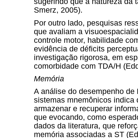
sugerindo que a natureza da 
Smerz, 2005).
Por outro lado, pesquisas re
que avaliam a visuoespaciali
controle motor, habilidade co
evidência de déficits perceptu
investigação rigorosa, em esp
comorbidade com TDA/H (Eddy 
Memória
A análise do desempenho de L
sistemas mnemônicos indica q
armazenar e recuperar inform
que evocando, como esperado.
dados da literatura, que refor
memória associadas a ST (E