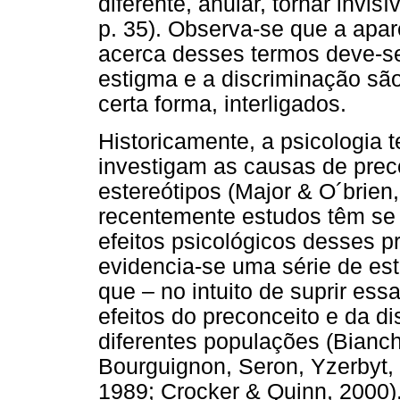
diferente, anular, tornar invisí
p. 35). Observa-se que a apare
acerca desses termos deve-se
estigma e a discriminação sã
certa forma, interligados.
Historicamente, a psicologia
investigam as causas de prec
estereótipos (Major & O´brien
recentemente estudos têm se
efeitos psicológicos desses p
evidencia-se uma série de est
que – no intuito de suprir es
efeitos do preconceito e da d
diferentes populações (Bianch
Bourguignon, Seron, Yzerbyt,
1989; Crocker & Quinn, 2000)