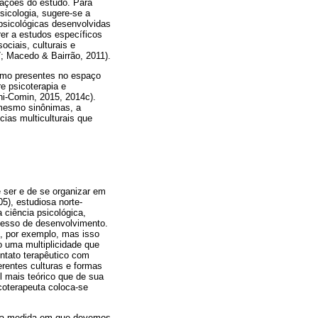
tações do estudo. Para
icologia, sugere-se a
 psicológicas desenvolvidas
er a estudos específicos
ciais, culturais e
7; Macedo & Bairrão, 2011).
como presentes no espaço
e psicoterapia e
ni-Comin, 2015, 2014c).
 mesmo sinônimas, a
ias multiculturais que
 ser e de se organizar em
), estudiosa norte-
ciência psicológica,
cesso de desenvolvimento.
, por exemplo, mas isso
 uma multiplicidade que
ntato terapêutico com
erentes culturas e formas
l mais teórico que de sua
coterapeuta coloca-se
e na medida em que devemos