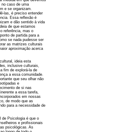
, no caso de uma
am e se organizam.
ê-las, é preciso entender
ncia. Essa reflexão é
nizam e dão sentido à vida
ideia de que estamos
mo referência, mas o
ponto de partida para a
 como se nada pudesse ser
rar as matrizes culturais
maior aproximação acerca
ltural, ideia esta
s, inclusive culturais,
a fim de explorá-la de
rtença a essa comunidade.
ortante que seu olhar não
eotipadas e
ecimento de si nas
inerente a essa tarefa,
 incorporados em nossas
ico, de modo que as
ndo para a necessidade de
 de Psicologia é que o
selheiros e profissionais
cas psicológicas. As
ao longo de todo o