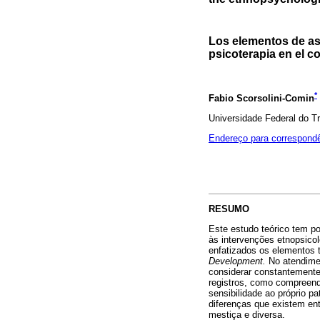
Los elementos de ase
psicoterapia en el c
*
Fabio Scorsolini-Comin
Universidade Federal do Tr
Endereço para correspond
RESUMO
Este estudo teórico tem po
às intervenções etnopsico
enfatizados os elementos 
Development.
No atendime
considerar constantemente 
registros, como compreend
sensibilidade ao próprio 
diferenças que existem ent
mestiça e diversa.