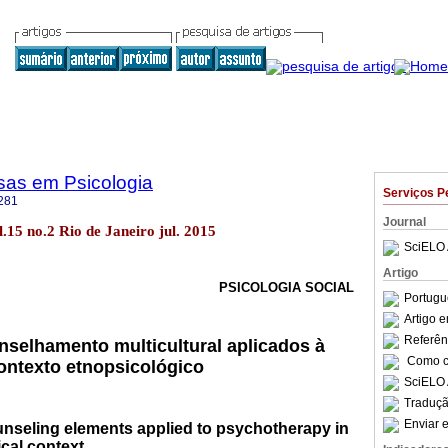
sas em Psicologia
Serviços P
281
Journal
ol.15 no.2 Rio de Janeiro jul. 2015
SciELO 
Artigo
PSICOLOGIA SOCIAL
Portugu
Artigo 
Referên
selhamento multicultural aplicados à
Como ci
ontexto etnopsicológico
SciELO 
Traduçã
Enviar e
unseling elements applied to psychotherapy in
cal context