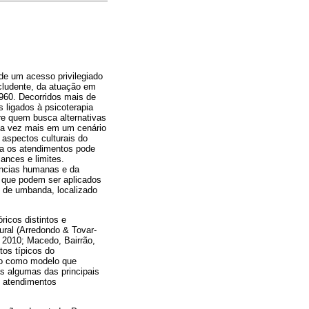
de um acesso privilegiado
xcludente, da atuação em
1960. Decorridos mais de
 ligados à psicoterapia
re quem busca alternativas
ada vez mais em um cenário
 aspectos culturais do
ra os atendimentos pode
ances e limites.
ncias humanas e da
al que podem ser aplicados
o de umbanda, localizado
óricos distintos e
ral (Arredondo & Tovar-
, 2010; Macedo, Bairrão,
tos típicos do
ado como modelo que
as algumas das principais
s atendimentos