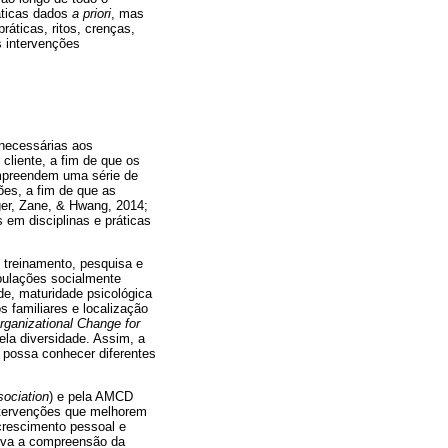
áticas dados
a priori
, mas
ráticas, ritos, crenças,
s intervenções
necessárias aos
cliente, a fim de que os
ompreendem uma série de
ões, a fim de que as
ger, Zane, & Hwang, 2014;
 em disciplinas e práticas
 treinamento, pesquisa e
opulações socialmente
de, maturidade psicológica
os familiares e localização
Organizational Change for
pela diversidade. Assim, a
e possa conhecer diferentes
ociation
) e pela AMCD
ntervenções que melhorem
 crescimento pessoal e
tiva a compreensão da