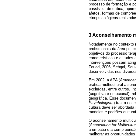
processo de formação e po
passíveis de crítica, apri
afetos, formas de compreen
etnopsicológicas realizada
3 Aconselhamento mu
Notadamente no contexto 
profissionais da área psi 
objetivos do processo ter
características e atitudes
intervenções possam ating
Fouad, 2006; Sehgal, Saule
desenvolvidas nos diverso
Em 2002, a APA (
American
prática multicultural a se
excluídas, entre outros. I
(cognitiva e emocional), re
geográfica. Esse document
Psychologists
) traz a nec
cultura deve ser abordada 
modelos e padrões cultura
O aconselhamento multicul
(
Association for Multicult
a empatia e a compreensão 
melhorar as oportunidades