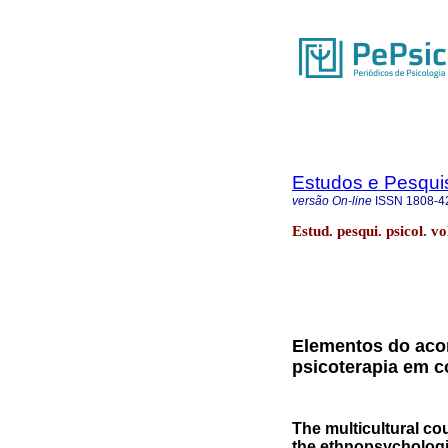
Estudos e Pesqui
versão On-line
ISSN
1808-4
Estud. pesqui. psicol. v
Elementos do acon
psicoterapia em c
The multicultural co
the ethnopsychologi