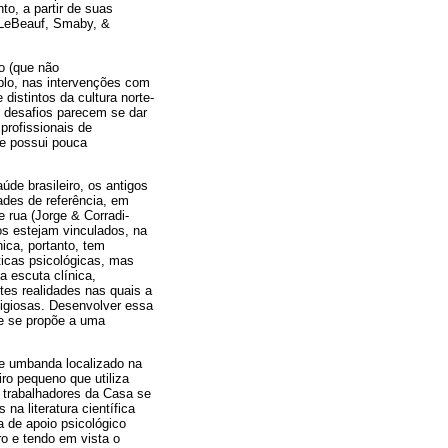
o, a partir de suas
 (LeBeauf, Smaby, &
o (que não
plo, nas intervenções com
istintos da cultura norte-
s desafios parecem se dar
rofissionais de
ue possui pouca
de brasileiro, os antigos
ades de referência, em
 rua (Jorge & Corradi-
os estejam vinculados, na
ica, portanto, tem
ticas psicológicas, mas
 escuta clínica,
tes realidades nas quais a
ligiosas. Desenvolver essa
e se propõe a uma
de umbanda localizado na
iro pequeno que utiliza
 trabalhadores da Casa se
a literatura científica
a de apoio psicológico
o e tendo em vista o