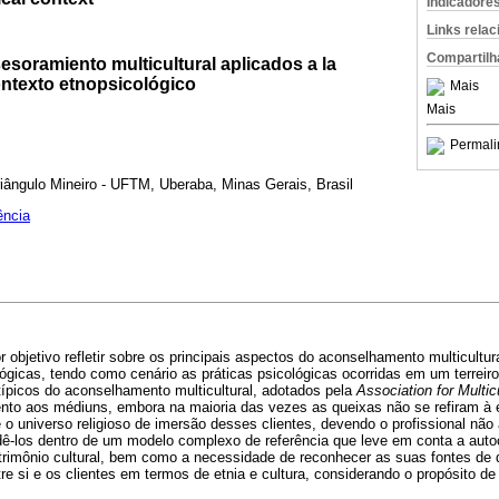
Indicadore
Links rela
Compartilh
soramiento multicultural aplicados a la
ontexto etnopsicológico
Mais
Mais
Permali
iângulo Mineiro - UFTM, Uberaba, Minas Gerais, Brasil
ência
r objetivo refletir sobre os principais aspectos do aconselhamento multicultu
lógicas, tendo como cenário as práticas psicológicas ocorridas em um terrei
típicos do aconselhamento multicultural, adotados pela
Association for Multic
nto aos médiuns, embora na maioria das vezes as queixas não se refiram à es
o universo religioso de imersão desses clientes, devendo o profissional nã
ê-los dentro de um modelo complexo de referência que leve em conta a autoc
patrimônio cultural, bem como a necessidade de reconhecer as suas fontes de
re si e os clientes em termos de etnia e cultura, considerando o propósito de