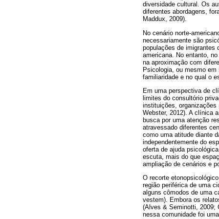
diversidade cultural. Os 
diferentes abordagens, fo
Maddux, 2009).
No cenário norte-american
necessariamente são psicó
populações de imigrantes q
americana. No entanto, no 
na aproximação com difere
Psicologia, ou mesmo em s
familiaridade e no qual o 
Em uma perspectiva de clí
limites do consultório pr
instituições, organizaçõe
Webster, 2012). A clínica 
busca por uma atenção res
atravessado diferentes ce
como uma atitude diante d
independentemente do espaç
oferta de ajuda psicológi
escuta, mais do que espaç
ampliação de cenários e po
O recorte etonopsicológico
região periférica de uma c
alguns cômodos de uma cas
vestem). Embora os relatos
(Alves & Seminotti, 2009; 
nessa comunidade foi uma 