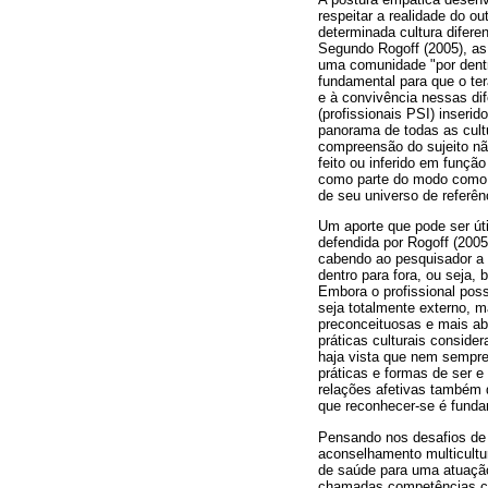
respeitar a realidade do 
determinada cultura difer
Segundo Rogoff (2005), as
uma comunidade "por dentro
fundamental para que o ter
e à convivência nessas di
(profissionais PSI) inseri
panorama de todas as cultu
compreensão do sujeito nã
feito ou inferido em funçã
como parte do modo como 
de seu universo de referên
Um aporte que pode ser út
defendida por Rogoff (2005
cabendo ao pesquisador a n
dentro para fora, ou seja,
Embora o profissional pos
seja totalmente externo, 
preconceituosas e mais abe
práticas culturais consider
haja vista que nem sempre
práticas e formas de ser 
relações afetivas também 
que reconhecer-se é funda
Pensando nos desafios de 
aconselhamento multicultur
de saúde para uma atuação 
chamadas competências cul