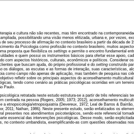
terapia e cultura não são recentes, mas têm encontrado na contemporaneida
 ampliada, possibilitando uma visão menos elitizada, urbana e, por vezes, e
a de seu processo de afirmação no contexto brasileiro a partir da década de 
imento da Psicologia como profissão no contexto brasileiro, muitos aspectos
a proposta que flexibiliza os
settings
e permite o encontro fundamental ent
ficuldades e quem possui os instrumentos básicos para ofertar esse apoio, c
o com aspectos históricos, culturais, econômicos e políticos. Considerar os
clientes que buscam ajuda, do próprio profissional e do
setting
construído pa
 os diálogos, as escutas e as formas de interação, suas características, alc
pia como campo não apenas de aplicação, mas também de pesquisa nas ciê
 objetivo refletir sobre os principais aspectos do aconselhamento multicultur
ógicas, tendo como cenário as práticas psicológicas ocorridas em um terreir
ão Paulo.
sicológica retratada neste estudo estrutura-se a partir de três referenciais te
 centrada na pessoa (Rogers, 2005; 1973; 2012), aconselhamento multicultu
e a etnopsicologia/etnopsiquiatria (Devereux, 1972; Leal de Barros & Bairrão
ior, 2011; Nathan, 1986). Neste presente estudo, serão enfatizados os elemen
ral presentes nos atendimentos psicoterápicos, sendo este referencial tom
arte essencial das intervenções psicológicas. Desse modo, serão explicitad
is, no contexto umbandista, exemplificando-as com questões observadas no