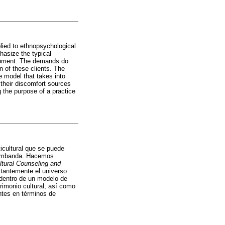
plied to ethnopsychological
hasize the typical
lopment. The demands do
on of these clients. The
 model that takes into
 their discomfort sources
g the purpose of a practice
ticultural que se puede
la Umbanda. Hacemos
ltural Counseling and
nstantemente el universo
 dentro de un modelo de
trimonio cultural, así como
entes en términos de