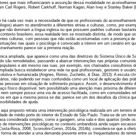
autores que mais influenciaram a assunção dessa modalidade no aconselhament
ram Carl Rogers, Robert Carkhuff, Norman Kagan, Alan Ivey e Stanley Baker
o há cada vez mais a necessidade de que os profissionais do aconselhament
logos) atuem no atendimento a diferentes etnias e culturas, como, por exem
ue não dominam a língua inglesa ou que possuem padrões culturais bastante d
contexto brasileiro, essa realidade tem se mostrado distinta, de modo que o
ntes culturas, com pessoas que não estão acostumadas com a presença de p
ituações nas quais o psicólogo é convocado a intervir em um cenário em q
estranhamento parece ser a primeira reação.
nica ampliada, que aparece como uma das diretrizes do Sistema Único de Saú
ivado são remodelados, passando a abarcar intervenções nas próprias comunid
s populares e até mesmo nas ruas, por exemplo, nos chamados consultórios de
ampliada busca estabelecer uma rede na qual profissionais, gestores e usuári
olutiva e humanizada (Angnes, Romio, Zuchetto, & Dias, 2013). A escuta clín
nários, não podendo ser mais confundida como um local de aplicação das prá
as pessoas em situação de sofrimento psíquico. Assim, o desenvolvimento da
o físico disponível, tem possibilitado uma atenção mais próxima de diferen
ca nem sempre possui uma via de acesso facilitada, como em comunidades re
os em que a mesma possa se dar, parece ser um dos desafios da clínica qu
ssibilidades de ajuda.
 aqui proposto retrata uma intervenção psicológica realizada em um terreiro 
idade de médio porte do interior do Estado de São Paulo. Trata-se de um terre
a considerada simples, como a garagem, uma sala e dois quartos (onde os
 de intervenções psicológicas no contexto umbandista ainda sejam escassos n
Costa-Rosa, 2008; Scorsolini-Comin, 2014a, 2014b), considera-se que a ofert
forma de atender a uma demanda presente entre os frequentadores do terreir