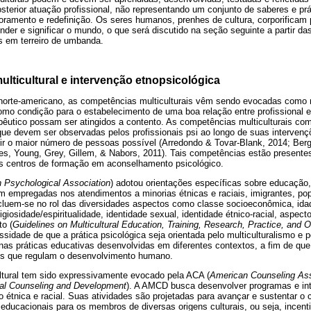
sterior atuação profissional, não representando um conjunto de saberes e pr
moramento e redefinição. Os seres humanos, prenhes de cultura, corporificam p
der e significar o mundo, o que será discutido na seção seguinte a partir da
s em terreiro de umbanda.
lticultural e intervenção etnopsicológica
norte-americano, as competências multiculturais vêm sendo evocadas como 
como condição para o estabelecimento de uma boa relação entre profissional e 
apêutico possam ser atingidos a contento. As competências multiculturais c
 que devem ser observadas pelos profissionais psi ao longo de suas intervenç
ir o maior número de pessoas possível (Arredondo & Tovar-Blank, 2014; Ber
s, Young, Grey, Gillem, & Nabors, 2011). Tais competências estão presentes
s centros de formação em aconselhamento psicológico.
 Psychological Association
) adotou orientações específicas sobre educação,
rem empregadas nos atendimentos a minorias étnicas e raciais, imigrantes, p
ncluem-se no rol das diversidades aspectos como classe socioeconômica, ida
ligiosidade/espiritualidade, identidade sexual, identidade étnico-racial, aspect
o (
Guidelines on Multicultural Education, Training, Research, Practice, and 
essidade de que a prática psicológica seja orientada pelo multiculturalismo e 
nas práticas educativas desenvolvidas em diferentes contextos, a fim de qu
is que regulam o desenvolvimento humano.
tural tem sido expressivamente evocado pela ACA (
American Counseling Ass
ural Counseling and Development
). A AMCD busca desenvolver programas e i
étnica e racial. Suas atividades são projetadas para avançar e sustentar o
 educacionais para os membros de diversas origens culturais, ou seja, incen