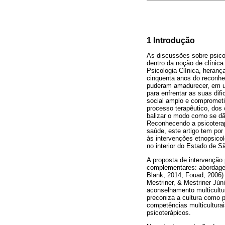
1 Introdução
As discussões sobre psico
dentro da noção de clínica
Psicologia Clínica, heranç
cinquenta anos do reconhec
puderam amadurecer, em um
para enfrentar as suas di
social amplo e comprometid
processo terapêutico, dos 
balizar o modo como se dão
Reconhecendo a psicotera
saúde, este artigo tem por
às intervenções etnopsicol
no interior do Estado de S
A proposta de intervenção p
complementares: abordagem
Blank, 2014; Fouad, 2006) 
Mestriner, & Mestriner Jún
aconselhamento multicultu
preconiza a cultura como p
competências multicultura
psicoterápicos.