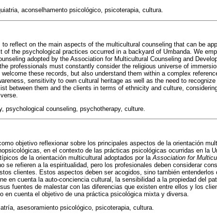
uiatria, aconselhamento psicológico, psicoterapia, cultura.
 to reflect on the main aspects of the multicultural counseling that can be ap
ext of the psychological practices occurred in a backyard of Umbanda. We emp
counseling adopted by the Association for Multicultural Counseling and Deve
but the professionals must constantly consider the religious universe of immersi
 welcome these records, but also understand them within a complex reference
wareness, sensitivity to own cultural heritage as well as the need to recognize
xist between them and the clients in terms of ethnicity and culture, considerin
iverse.
y, psychological counseling, psychotherapy, culture.
como objetivo reflexionar sobre los principales aspectos de la orientación mul
tnopsicológicas, en el contexto de las prácticas psicológicas ocurridas en 
ípicos de la orientación multicultural adoptados por la
Association for Multicu
no se refieren a la espiritualidad, pero los profesionales deben considerar co
estos clientes. Estos aspectos deben ser acogidos, sino también entenderlos
ne en cuenta la auto-conciencia cultural, la sensibilidad a la propiedad del pa
sus fuentes de malestar con las diferencias que existen entre ellos y los cli
do en cuenta el objetivo de una práctica psicológica mixta y diversa.
atría, asesoramiento psicológico, psicoterapia, cultura.