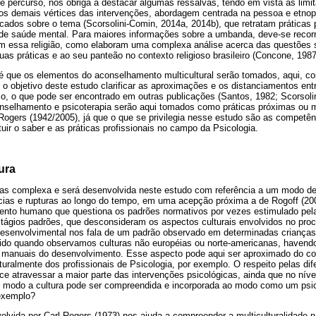
e percurso, nos obriga a destacar algumas ressalvas, tendo em vista as limi
s demais vértices das intervenções, abordagem centrada na pessoa e etnops
licados sobre o tema (Scorsolini-Comin, 2014a, 2014b), que retratam práticas
de saúde mental. Para maiores informações sobre a umbanda, deve-se recorr
 essa religião, como elaboram uma complexa análise acerca das questões so
uas práticas e ao seu panteão no contexto religioso brasileiro (Concone, 198
 é que os elementos do aconselhamento multicultural serão tomados, aqui, 
 o objetivo deste estudo clarificar as aproximações e os distanciamentos entr
o, o que pode ser encontrado em outras publicações (Santos, 1982; Scorsoli
conselhamento e psicoterapia serão aqui tomados como práticas próximas ou
ogers (1942/2005), já que o que se privilegia nesse estudo são as competênc
uir o saber e as práticas profissionais no campo da Psicologia.
ura
ras complexa e será desenvolvida neste estudo com referência a um modo de
as e rupturas ao longo do tempo, em uma acepção próxima a de Rogoff (2005
nto humano que questiona os padrões normativos por vezes estimulado pela 
stágios padrões, que desconsideram os aspectos culturais envolvidos no pro
esenvolvimental nos fala de um padrão observado em determinadas crianças
do quando observamos culturas não européias ou norte-americanas, havendo
manuais do desenvolvimento. Esse aspecto pode aqui ser aproximado do co
uralmente dos profissionais de Psicologia, por exemplo. O respeito pelas dif
ce atravessar a maior parte das intervenções psicológicas, ainda que no níve
ue modo a cultura pode ser compreendida e incorporada ao modo como um psi
 exemplo?
olvida por Carl Rogers (1973) nos ajuda a compreender a multiculturalidad