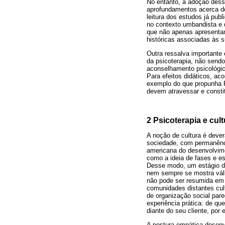
No entanto, a adoção dess
aprofundamentos acerca do
leitura dos estudos já pub
no contexto umbandista e 
que não apenas apresentam
históricas associadas às s
Outra ressalva importante
da psicoterapia, não sendo
aconselhamento psicológic
Para efeitos didáticos, a
exemplo do que propunha R
devem atravessar e constit
2 Psicoterapia e cult
A noção de cultura é deve
sociedade, com permanênci
americana do desenvolvime
como a ideia de fases e e
Desse modo, um estágio d
nem sempre se mostra váli
não pode ser resumida em 
comunidades distantes cult
de organização social pare
experiência prática: de q
diante do seu cliente, por
A postura empática desenv