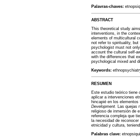
Palavras-chaves:
etnopsiq
ABSTRACT
This theoretical study aims
interventions, in the cont
elements of multicultural 
not refer to spirituality, 
psychologist must not only
account the cultural self-a
with the differences that e
psychological mixed and d
Keywords:
ethnopsychiatr
RESUMEN
Este estudio teórico tiene 
aplicar a intervenciones e
hincapié en los elementos t
Development
. Las quejas 
religioso de inmersión de 
referencia compleja que tie
la necesidad de reconocer 
etnicidad y cultura, tenien
Palabras clave:
etnopsiqui