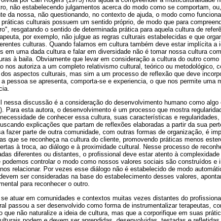
outro, não estabelecendo julgamentos acerca do modo como se comportam, ou
ente da nossa, não questionando, no contexto de ajuda, o modo como funcion
 práticas culturais possuem um sentido próprio, de modo que para compreend
", resgatando o sentido de determinada prática para aquela cultura de referê
apeuta, por exemplo, não julgue as regras culturais estabelecidas e que orga
ferentes culturas. Quando falamos em cultura também deve estar implícita a 
dos em uma dada cultura e falar em diversidade não é tomar nossa cultura co
ras à baila. Obviamente que levar em consideração a cultura do outro como 
o nos autoriza a um completo relativismo cultural, teórico ou metodológico,
o dos aspectos culturais, mas sim a um processo de reflexão que deve incorpo
a pessoa se apresenta, comporta-se e experiencia, o que nos permite uma 
cia.
il nessa discussão é a consideração do desenvolvimento humano como algo cu
). Para esta autora, o desenvolvimento é um processo que mostra regularidade
ecessidade de conhecer essa cultura, suas características e regularidades, 
 buscando explicações que partam de reflexões elaboradas a partir da sua pe
sa fazer parte de outra comunidade, com outras formas de organização, é imp
mas que se reconheça na cultura do cliente, promovendo práticas menos ester
rtas à troca, ao diálogo e à proximidade cultural. Nesse processo de reconh
adas diferentes ou distantes, o profissional deve estar atento à complexidade 
 podemos controlar o modo como nossos valores sociais são construídos e
e nos relacionar. Por vezes esse diálogo não é estabelecido de modo automát
devem ser consideradas na base do estabelecimento desses valores, aponta
mental para reconhecer o outro.
se atuar em comunidades e contextos muitas vezes distantes do profissional
al passou a ser desenvolvido como forma de instrumentalizar terapeutas, con
que não naturalize a ideia de cultura, mas que a corporifique em suas práti
turais podem e devem ser aprendidas, desenvolvidas, testadas e refletidas 