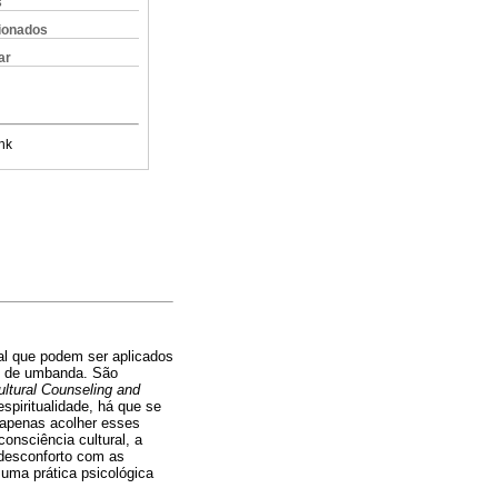
s
cionados
ar
nk
ral que podem ser aplicados
ro de umbanda. São
ultural Counseling and
piritualidade, há que se
o apenas acolher esses
onsciência cultural, a
 desconforto com as
 uma prática psicológica