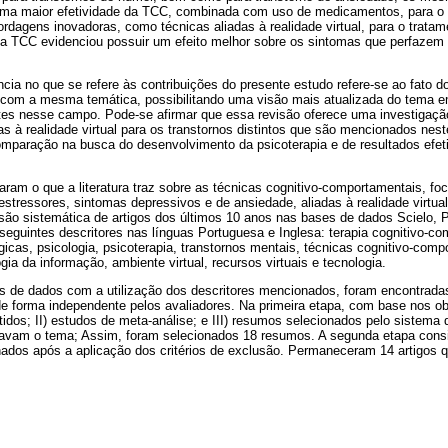
 uma maior efetividade da TCC, combinada com uso de medicamentos, para o
dagens inovadoras, como técnicas aliadas à realidade virtual, para o tratam
a TCC evidenciou possuir um efeito melhor sobre os sintomas que perfazem o
cia no que se refere às contribuições do presente estudo refere-se ao fato 
 com a mesma temática, possibilitando uma visão mais atualizada do tema e
ntes nesse campo. Pode-se afirmar que essa revisão oferece uma investigaçã
s à realidade virtual para os transtornos distintos que são mencionados neste
paração na busca do desenvolvimento da psicoterapia e de resultados efet
aram o que a literatura traz sobre as técnicas cognitivo-comportamentais, fo
estressores, sintomas depressivos e de ansiedade, aliadas à realidade virtual
são sistemática de artigos dos últimos 10 anos nas bases de dados Scielo, Pe
guintes descritores nas línguas Portuguesa e Inglesa: terapia cognitivo-co
gicas, psicologia, psicoterapia, transtornos mentais, técnicas cognitivo-comp
logia da informação, ambiente virtual, recursos virtuais e tecnologia.
es de dados com a utilização dos descritores mencionados, foram encontradas
e forma independente pelos avaliadores. Na primeira etapa, com base nos ob
tidos; II) estudos de meta-análise; e III) resumos selecionados pelo sistem
vam o tema; Assim, foram selecionados 18 resumos. A segunda etapa consist
nados após a aplicação dos critérios de exclusão. Permaneceram 14 artigos q