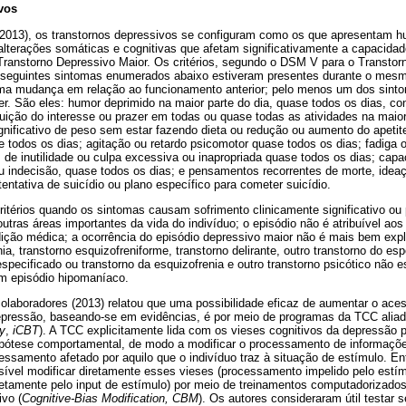
vos
13), os transtornos depressivos se configuram como os que apresentam hum
 alterações somáticas e cognitivas que afetam significativamente a capacida
o Transtorno Depressivo Maior. Os critérios, segundo o DSM V para o Transtor
 seguintes sintomas enumerados abaixo estiveram presentes durante o mesm
a mudança em relação ao funcionamento anterior; pelo menos um dos sinto
er. São eles: humor deprimido na maior parte do dia, quase todos os dias, con
uição do interesse ou prazer em todas ou quase todas as atividades na maior
gnificativo de peso sem estar fazendo dieta ou redução ou aumento do apetit
e todos os dias; agitação ou retardo psicomotor quase todos os dias; fadiga 
 de inutilidade ou culpa excessiva ou inapropriada quase todos os dias; cap
u indecisão, quase todos os dias; e pensamentos recorrentes de morte, idea
entativa de suicídio ou plano específico para cometer suicídio.
itérios quando os sintomas causam sofrimento clinicamente significativo ou
outras áreas importantes da vida do indivíduo; o episódio não é atribuível aos
ição médica; a ocorrência do episódio depressivo maior não é mais bem expl
ia, transtorno esquizofreniforme, transtorno delirante, outro transtorno do es
 especificado ou transtorno da esquizofrenia e outro transtorno psicótico não 
m episódio hipomaníaco.
colaboradores (2013) relatou que uma possibilidade eficaz de aumentar o ace
pressão, baseando-se em evidências, é por meio de programas da TCC aliad
py
,
iCBT
). A TCC explicitamente lida com os vieses cognitivos da depressão
hipótese comportamental, de modo a modificar o processamento de informaçõ
cessamento afetado por aquilo que o indivíduo traz à situação de estímulo. E
ível modificar diretamente esses vieses (processamento impelido pelo estí
etamente pelo input de estímulo) por meio de treinamentos computadorizad
ivo (
Cognitive-Bias Modification, CBM
). Os autores consideraram útil testar