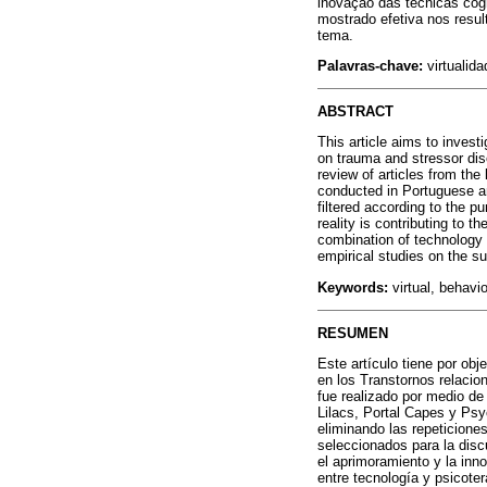
inovação das técnicas cog
mostrado efetiva nos resu
tema.
Palavras-chave:
virtualid
ABSTRACT
This article aims to investi
on trauma and stressor dis
review of articles from th
conducted in Portuguese and 
filtered according to the pu
reality is contributing to 
combination of technology 
empirical studies on the su
Keywords:
virtual, behavio
RESUMEN
Este artículo tiene por obj
en los Transtornos relacio
fue realizado por medio de
Lilacs, Portal Capes y Psy
eliminando las repeticiones
seleccionados para la disc
el aprimoramiento y la inn
entre tecnología y psicote