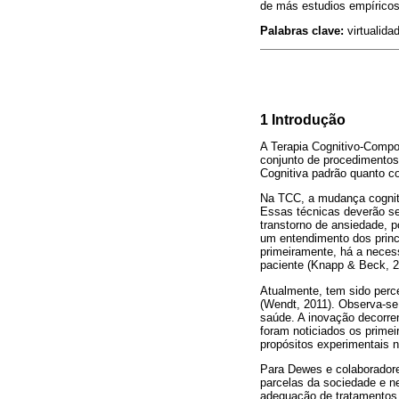
de más estudios empíricos
Palabras clave:
virtualida
1 Introdução
A Terapia Cognitivo-Compo
conjunto de procedimentos
Cognitiva padrão quanto c
Na TCC, a mudança cogniti
Essas técnicas deverão ser
transtorno de ansiedade, p
um entendimento dos princí
primeiramente, há a neces
paciente (Knapp & Beck, 2
Atualmente, tem sido perce
(Wendt, 2011). Observa-se
saúde. A inovação decorren
foram noticiados os prime
propósitos experimentais n
Para Dewes e colaboradore
parcelas da sociedade e n
adequação de tratamentos 