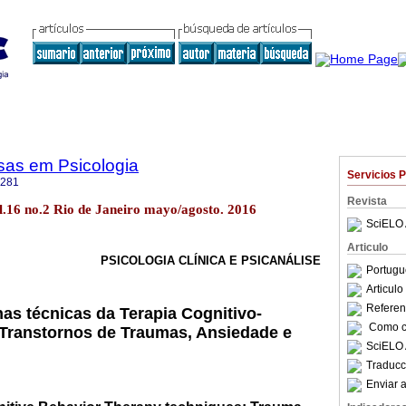
sas em Psicologia
Servicios 
4281
Revista
vol.16 no.2 Rio de Janeiro mayo/agosto. 2016
SciELO 
Articulo
PSICOLOGIA CLÍNICA E PSICANÁLISE
Portugu
Articul
Referenc
nas técnicas da Terapia Cognitivo-
Como ci
Transtornos de Traumas, Ansiedade e
SciELO 
Traducc
Enviar a