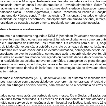
tica fez uso de 14 artigos. Referente aos Transtornos relacionados a Trauma
rnacionais, entre os quais 1 estudo empírico e 1 revisão sistemática. Sobre 
rnacionais e empíricos. Entre os Transtornos de Ansiedade a busca compreen
Ansiedade Social, 2 sobre Agorafobia, 1 sobre Transtorno do Pânico e 1 conj
ranstorno do Pânico, sendo 7 internacionais e 3 nacionais, 8 estudos empíric
antidade de artigos encontrados, principalmente em âmbito nacional, reforça a
cessidade de pesquisa sobre o tema, revelando ser um assunto inovador.
ados a trauma e a estressores
 trauma e a estressores segundo o DSM-V (American Psychiatric Association, 
 evento traumático ou estressante está listada explicitamente como um crit
ge é o Transtorno de Estresse Pós-Traumático. Os critérios para o TEPT, se
 de idade são: exposição a episódio concreto ou ameaça de morte, lesão gra
sintomas intrusivos associados ao evento traumático, começando depois de 
associados ao evento traumático, começando após a ocorrência do evento; al
ciadas ao evento traumático começando ou piorando depois da ocorrência de 
na reatividade associadas ao evento traumático, começando ou piorando após
ura mais de um mês; a perturbação causa sofrimento clinicamente significativo 
áreas importantes da vida do indivíduo; e a perturbação não se deve aos efeit
dição médica.
eeman e colaboradores (2014), desenvolveu-se um sistema de realidade virtu
 pós-traumático sem a necessidade de recorrerem às lembranças. A ideia é 
onal, em situações sociais neutras, para avaliar se há a ocorrência de erros d
stados novamente após um período de seis meses. Os métodos utilizados pes
divíduos foram recrutados. Os critérios de inclusão foram: ter sido atacado c
endido num serviço de emergência de um hospital por lesões; idade entre 18 e