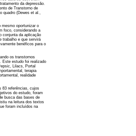
 tratamento da depressão.
ento de Transtorno de
 quadro (Dewes et al.,
do mesmo oportunizar o
m foco, considerando a
o conjunta da aplicação
 trabalho e que servirá
ivamente benéficos para o
cando os transtornos
. Este estudo foi realizado
psic, Lilacs, Portal
mportamental, terapia
ortamental, realidade
 83 referências, cujos
jetivos do estudo, foram
a de busca das bases de
iu na leitura dos textos
ue foram incluídos na