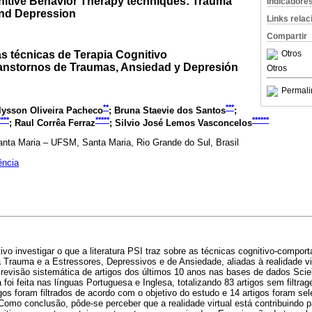
ognitive Behavior Therapy techniques: Trauma
Indicadore
and Depression
Links rela
Compartir
las técnicas de Terapia Cognitivo
Otros
anstornos de Traumas, Ansiedad y Depresión
Otros
Permali
**
***
Alysson Oliveira Pacheco
; Bruna Staevie dos Santos
;
****
*****
******
; Raul Corrêa Ferraz
; Silvio José Lemos Vasconcelos
anta Maria – UFSM, Santa Maria, Rio Grande do Sul, Brasil
ência
ivo investigar o que a literatura PSI traz sobre as técnicas cognitivo-compo
 Trauma e a Estressores, Depressivos e de Ansiedade, aliadas à realidade vir
revisão sistemática de artigos dos últimos 10 anos nas bases de dados Scielo
foi feita nas línguas Portuguesa e Inglesa, totalizando 83 artigos sem filtra
igos foram filtrados de acordo com o objetivo do estudo e 14 artigos foram se
Como conclusão, pôde-se perceber que a realidade virtual está contribuindo 