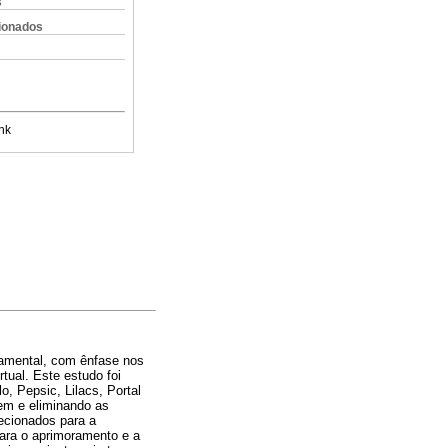
s
cionados
nk
rtamental, com ênfase nos
tual. Este estudo foi
, Pepsic, Lilacs, Portal
gem e eliminando as
lecionados para a
para o aprimoramento e a