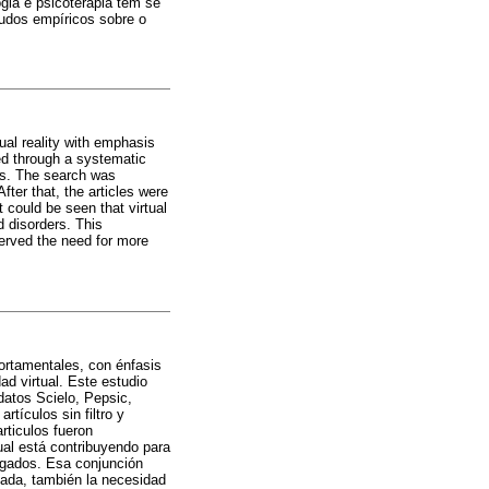
gia e psicoterapia tem se
udos empíricos sobre o
tual reality with emphasis
ed through a systematic
es. The search was
fter that, the articles were
t could be seen that virtual
d disorders. This
erved the need for more
portamentales, con énfasis
ad virtual. Este estudio
datos Scielo, Pepsic,
tículos sin filtro y
articulos fueron
ual está contribuyendo para
tigados. Esa conjunción
vada, también la necesidad