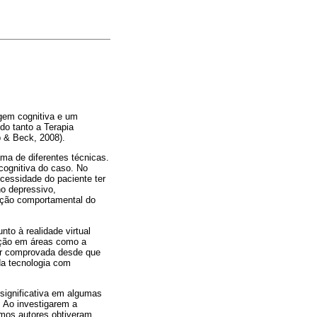
gem cognitiva e um
do tanto a Terapia
p & Beck, 2008).
ma de diferentes técnicas.
cognitiva do caso. No
ecessidade do paciente ter
no depressivo,
ação comportamental do
to à realidade virtual
ição em áreas como a
ser comprovada desde que
da tecnologia com
significativa em algumas
. Ao investigarem a
mos autores obtiveram