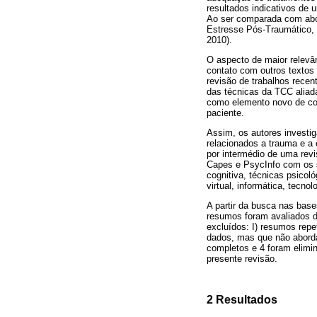
resultados indicativos de
Ao ser comparada com abor
Estresse Pós-Traumático, 
2010).
O aspecto de maior relevân
contato com outros textos
revisão de trabalhos rece
das técnicas da TCC aliada
como elemento novo de com
paciente.
Assim, os autores investig
relacionados a trauma e a 
por intermédio de uma revi
Capes e PsycInfo com os se
cognitiva, técnicas psicoló
virtual, informática, tecno
A partir da busca nas bas
resumos foram avaliados d
excluídos: I) resumos repe
dados, mas que não aborda
completos e 4 foram elimi
presente revisão.
2 Resultados