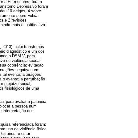
 e a Estressores, foram
Transtorno Depressivo foram
deu 10 artigos, 4 sobre
untamente sobre Fobia
os e 2 revisões
inda mais a justificativa
2013) inclui transtornos
ério diagnóstico e um dos
gundo o DSM V, para
ve ou violência sexual;
sua ocorrência; evitação
terações negativas em
tal evento; alterações
 o evento; a perturbação
e prejuízo social,
os fisiológicos de uma
al para avaliar a paranoia
colocar a pessoa num
e interpretação dos
quisa referenciada foram:
om uso de violência física
 65 anos; e estar