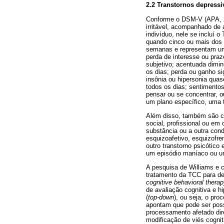
2.2 Transtornos depressi
Conforme o DSM-V (APA, 20
irritável, acompanhado de
indivíduo, nele se incluí 
quando cinco ou mais dos
semanas e representam um
perda de interesse ou praz
subjetivo; acentuada dimin
os dias; perda ou ganho si
insônia ou hipersonia quas
todos os dias; sentimentos
pensar ou se concentrar, o
um plano específico, uma t
Além disso, também são cr
social, profissional ou em 
substância ou a outra cond
esquizoafetivo, esquizofren
outro transtorno psicótico
um episódio maníaco ou u
A pesquisa de Williams e 
tratamento da TCC para de
cognitive behavioral thera
de avaliação cognitiva e 
(
top-down
), ou seja, o pro
apontam que pode ser poss
processamento afetado dir
modificação de viés cognit