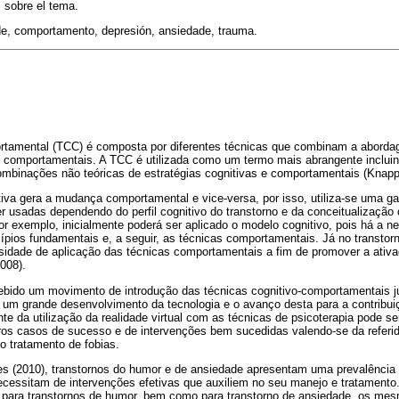
 sobre el tema.
de, comportamento, depresión, ansiedade, trauma.
rtamental (TCC) é composta por diferentes técnicas que combinam a aborda
 comportamentais. A TCC é utilizada como um termo mais abrangente incluin
ombinações não teóricas de estratégias cognitivas e comportamentais (Knap
va gera a mudança comportamental e vice-versa, por isso, utiliza-se uma ga
 usadas dependendo do perfil cognitivo do transtorno e da conceitualização 
or exemplo, inicialmente poderá ser aplicado o modelo cognitivo, pois há a n
pios fundamentais e, a seguir, as técnicas comportamentais. Já no transtor
sidade de aplicação das técnicas comportamentais a fim de promover a ativ
008).
bido um movimento de introdução das técnicas cognitivo-comportamentais jun
 um grande desenvolvimento da tecnologia e o avanço desta para a contribu
te da utilização da realidade virtual com as técnicas de psicoterapia pode 
iros casos de sucesso e de intervenções bem sucedidas valendo-se da referi
o tratamento de fobias.
s (2010), transtornos do humor e de ansiedade apresentam uma prevalência 
ecessitam de intervenções efetivas que auxiliem no seu manejo e tratamento
para transtornos de humor, bem como para transtorno de ansiedade, os mes