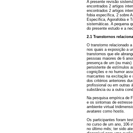
A presente revisão sistemá
encontrados 2 artigos inte
encontrados 2 artigos inte
fobia específica, 2 sobre 
Específica, Agorafobia e T
sistemáticas. A pequena qu
do presente estudo e a ne
2.1 Transtornos relacion
O transtorno relacionado a
nos quais a exposição a um
transtornos que ele abran
pessoas maiores de 6 anos
presença de um (ou mais) 
persistente de estímulos 
cognições e no humor asso
marcantes na excitação e 
dos critérios anteriores d
profissional ou em outras 
substância ou a outra con
Na pesquisa empírica de Fr
e os sintomas de estresse
ambiente virtual tridimensi
avatares
como hostis.
Os participantes foram te
no curso de um ano, 106 in
no último mês; ter sido at