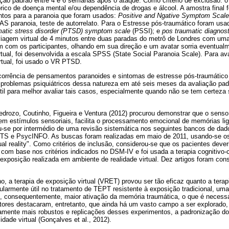
ação padrão entre 4 e 6 semanas após o ataque. Como critério de exclusão: 
tórico de doença mental e/ou dependência de drogas e álcool. A amostra final
entos para a paranoia que foram usados:
Positive and Ngative Symptom Scal
S paranoia, teste de autorrelato. Para o Estresse pós-traumático foram us
atic stress disorder
(PTSD) symptom scale
(PSSI); e
pos traumatic diagnos
iagem virtual de 4 minutos entre duas paradas do metrô de Londres com uma
m com os participantes, olhando em sua direção e um avatar sorria eventualm
tual, foi desenvolvida a escala SPSS (State Social Paranoia Scale). Para ava
rtual, foi usado o VR PTSD.
corrência de pensamentos paranoides e sintomas de estresse pós-traumático
 problemas psiquiátricos dessa natureza em até seis meses da avaliação pad
 útil para melhor avaliar tais casos, especialmente quando não se tem certez
drozo, Coutinho, Figueira e Ventura (2012) procurou demonstrar que o senso
o em estímulos sensoriais, facilita o processamento emocional de memórias l
-se por intermédio de uma revisão sistemática nos seguintes bancos de dad
e PsycINFO. As buscas foram realizadas em maio de 2011, usando-se os
ual reality". Como critérios de inclusão, considerou-se que os pacientes dever
om base nos critérios indicados no DSM-IV e foi usada a terapia cognitivo
xposição realizada em ambiente de realidade virtual. Dez artigos foram cons
, a terapia de exposição virtual (VRET) provou ser tão eficaz quanto a tera
ularmente útil no tratamento de TEPT resistente à exposição tradicional, um
, consequentemente, maior ativação da memória traumática, o que é necessá
ores destacaram, entretanto, que ainda há um vasto campo a ser explorad
mente mais robustos e replicações desses experimentos, a padronização d
idade virtual (Gonçalves et al., 2012).