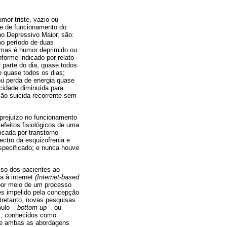
or triste, vazio ou
de de funcionamento do
no Depressivo Maior, são:
o período de duas
mas é humor deprimido ou
forme indicado por relato
 parte do dia, quase todos
e quase todos os dias;
ou perda de energia quase
acidade diminuída para
ção suicida recorrente sem
 prejuízo no funcionamento
 efeitos fisiológicos de uma
icada por transtorno
pectro da esquizofrenia e
especificado; e nunca houve
sso dos pacientes ao
a à internet
(Internet-based
 por meio de um processo
es impelido pela concepção
ntretanto, novas pesquisas
mulo –
bottom up –
ou
os, conhecidos como
 se ambas as abordagens