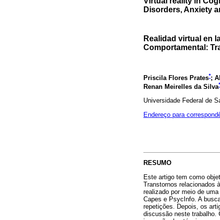
Virtual reality in C
Disorders, Anxiety 
Realidad virtual en 
Comportamental: Tr
*
Priscila Flores Prates
; 
Renan Meirelles da Silva
Universidade Federal de S
Endereço para correspond
RESUMO
Este artigo tem como objet
Transtornos relacionados à
realizado por meio de uma 
Capes e PsycInfo. A busca 
repetições. Depois, os art
discussão neste trabalho. 