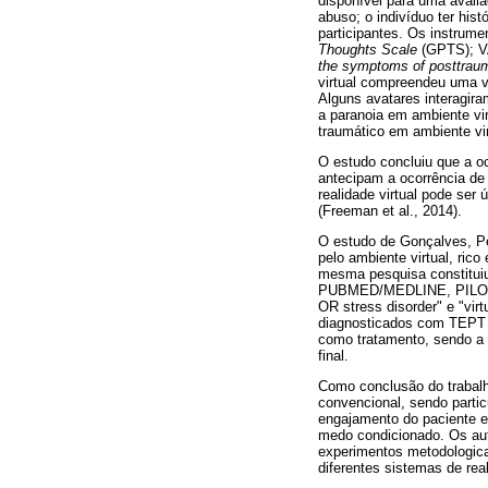
disponível para uma avali
abuso; o indivíduo ter his
participantes. Os instrum
Thoughts Scale
(GPTS); VA
the
symptoms of posttraum
virtual compreendeu uma v
Alguns avatares interagira
a paranoia em ambiente vir
traumático em ambiente vi
O estudo concluiu que a o
antecipam a ocorrência de
realidade virtual pode ser
(Freeman et al., 2014).
O estudo de Gonçalves, Pe
pelo ambiente virtual, ric
mesma pesquisa constituiu
PUBMED/MEDLINE, PILOTS 
OR stress disorder" e "virt
diagnosticados com TEPT c
como tratamento, sendo a e
final.
Como conclusão do trabalho
convencional, sendo partic
engajamento do paciente e
medo condicionado. Os aut
experimentos metodologica
diferentes sistemas de real