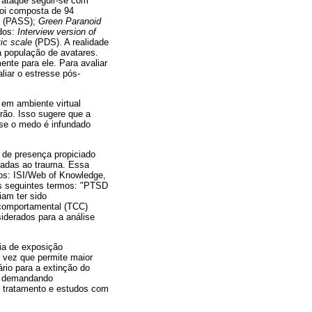
o ataque seguir-se com
 foi composta de 94
e
(PASS);
Green Paranoid
ados:
Interview version of
tic scale
(PDS). A realidade
 população de avatares.
ente para ele. Para avaliar
liar o estresse pós-
 em ambiente virtual
rão. Isso sugere que a
a se o medo é infundado
 de presença propiciado
igadas ao trauma. Essa
os: ISI/Web of Knowledge,
 seguintes termos: "PTSD
iam ter sido
-comportamental (TCC)
iderados para a análise
pia de exposição
a vez que permite maior
rio para a extinção do
o, demandando
o tratamento e estudos com