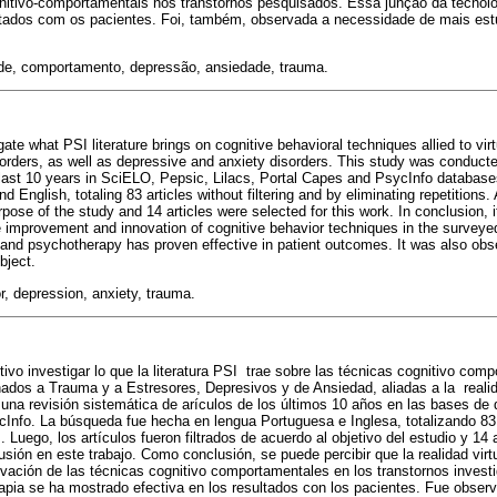
nitivo-comportamentais nos transtornos pesquisados. Essa junção da tecnolo
ltados com os pacientes. Foi, também, observada a necessidade de mais est
ade, comportamento, depressão, ansiedade, trauma.
gate what PSI literature brings on cognitive behavioral techniques allied to vir
orders, as well as depressive and anxiety disorders. This study was conduct
e last 10 years in SciELO, Pepsic, Lilacs, Portal Capes and PsycInfo databas
English, totaling 83 articles without filtering and by eliminating repetitions. A
rpose of the study and 14 articles were selected for this work. In conclusion, i
the improvement and innovation of cognitive behavior techniques in the surveye
and psychotherapy has proven effective in patient outcomes. It was also obs
bject.
r, depression, anxiety, trauma.
etivo investigar lo que la literatura PSI trae sobre las técnicas cognitivo com
nados a Trauma y a Estresores, Depresivos y de Ansiedad, aliadas a la realid
 una revisión sistemática de arículos de los últimos 10 años en las bases de 
cInfo. La búsqueda fue hecha en lengua Portuguesa e Inglesa, totalizando 83 ar
. Luego, los artículos fueron filtrados de acuerdo al objetivo del estudio y 14 
usión en este trabajo. Como conclusión, se puede percibir que la realidad virt
ovación de las técnicas cognitivo comportamentales en los transtornos inves
rapia se ha mostrado efectiva en los resultados con los pacientes. Fue obser