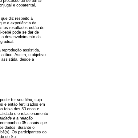
 o processo de se tornar
njugal e coparental,
 que diz respeito à
que a experiência da
stes resultados estão de
i-bebê pode se dar de
e o desenvolvimento da
gradual.
 reprodução assistida,
alítico. Assim, o objetivo
 assistida, desde a
poder ter seu filho, cuja
os e então fertilizados em
na faixa dos 30 anos e
talidade e o relacionamento
alidade e a relação
acompanhou 35 casais que
de dados: durante o
bê(s). Os participantes do
de do Sul.