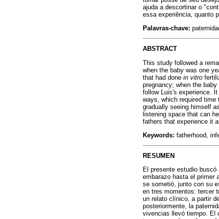
ajuda a descortinar o "con
essa experiência, quanto p
Palavras-chave:
paternidad
ABSTRACT
This study followed a rema
when the baby was one year 
that had done
in vitro
fertil
pregnancy; when the baby w
follow Luis's experience. I
ways, which required time 
gradually seeing himself as
listening space that can hel
fathers that experience it 
Keywords:
fatherhood, infe
RESUMEN
El presente estudio buscó 
embarazo hasta el primer a
se sometió, junto con su es
en tres momentos: tercer t
un relato clínico, a partir 
posteriormente, la paterni
vivencias llevó tiempo. El