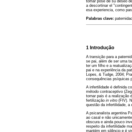
tomar pose de su deseo de
a descortinar el "continge
esa experiencia, como para
Palabras clave:
paternidad,
1 Introdução
A transição para a patern
se pai, além de ser uma ta
ter um filho e a reatuali
pai e na experiência da pa
Lopes, & Tudge, 2004; Prad
consequências psíquicas p
A infertilidade é definid
método contraceptivo (Zeg
tornar pais é a realização
fertilização
in vitro
(FIV). N
questão da infertilidade, 
A psicanalista argentina P
ao casal e não unicamente 
obscura e ainda pouco inve
respeito da infertilidade m
mantém em silêncio e é vi