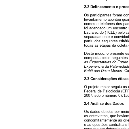
2.2 Delineamento e proc
Os participantes foram con
levantamento apontou quai
nomes e telefones dos paci
foi agendado um encontro 
Esclarecido (TCLE) pelo ca
separadamente e convidado 
partiu dos seguintes critér
todas as etapas da coleta
Deste modo, o presente est
composta pelos seguintes 
as Expectativas do Futuro
Experiência da Paternidad
Bebê aos Doze Meses.
Cab
2.3 Considerações éticas
O projeto maior seguiu as
Federal de Psicologia (CF
2007, sob o número 07/153
2.4 Análise dos Dados
Os dados obtidos por meio 
as entrevistas, que haviam
concomitantemente às orie
e as questões contratransfe
percurso em determinado mo