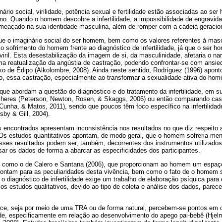
ário social, virilidade, potência sexual e fertilidade estão associadas ao se
mo. Quando o homem descobre a infertilidade, a impossibilidade de engravida
meaçado na sua identidade masculina, além de romper com a cadeia geracion
 o imaginário social do ser homem, bem como os valores referentes à masc
el o sofrimento do homem frente ao diagnóstico de infertilidade, já que o ser 
viril. Esta desestabilização da imagem de si, da masculinidade, afetaria o na
ma reatualização da angústia de castração, podendo confrontar-se com ansie
 de Édipo (Alkolombre, 2008). Ainda neste sentido, Rodríguez (1996) apon
do, essa castração, especialmente ao transformar a sexualidade ativa do h
que abordam a questão do diagnóstico e do tratamento da infertilidade, em su
res (Peterson, Newton, Rosen, & Skaggs, 2006) ou então comparando casais
 Cunha, & Matos, 2011), sendo que poucos têm foco específico na infertilid
sby & Gill, 2004).
 encontrados apresentam inconsistência nos resultados no que diz respeit
e. Os estudos quantitativos apontam, de modo geral, que o homem sofreria me
ses resultados podem ser, também, decorrentes dos instrumentos utilizados
ar os dados de forma a abarcar as especificidades dos participantes.
s, como o de Calero e Santana (2006), que proporcionam ao homem um espaço
apontam para as peculiaridades desta vivência, bem como o fato de o homem s
 o diagnóstico de infertilidade exige um trabalho de elaboração psíquica para 
e os estudos qualitativos, devido ao tipo de coleta e análise dos dados, pare
ce, seja por meio de uma TRA ou de forma natural, percebem-se pontos em 
ade, especificamente em relação ao desenvolvimento do apego pai-bebê (Hjelm