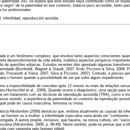
 paternidad. Así, se espera que este estudio haya contribuido como un esp
nte negro" de la paternidad en ese contexto, todavía poco accesible, tanto pa
 los profesionales.
 infertilidad, reproducción asistida.
idade é um fenômeno complexo, que envolve tanto aspectos conscientes quant
refa desenvolvimental da vida adulta, mobiliza aspectos psíquicos important
zação de questões edípicas. Estudos recentes têm apontado algumas transfor
ternidade (Bornholdt, Wagner & Staudt, 2007; Krob, Piccinini & Silva, 2009; Pi
o, Piovanotti & Vieira, 2007; Silva & Piccinini, 2007). Contudo, é preciso pe
ara o homem quando a possibilidade de ser pai sofre algum impedimento.
a como a impossibilidade de conceber após 12 meses ou mais de relações sex
ers-Hochschild et al., 2009). Quando ocorre o diagnóstico, uma opção para 
 de um tratamento com as técnicas de reprodução assistida (TRA), como a inse
esse sentido, a experiência da paternidade no contexto da reprodução assist
a qual pode ter causa masculina, feminina ou mista.
atricia Alkolombre (2008) destacou que, embora atualmente as causas da infer
ao homem ou à mulher, a infertilidade masculina seria ainda um "continente
stigada. A autora propõe, inclusive, que haveria, na nossa cultura, um "vazi
asculina (Alkolombre, 2008, p. 48-49). Neste sentido, pode-se pensar que a in
vida com vergonha pelo homem infértil.