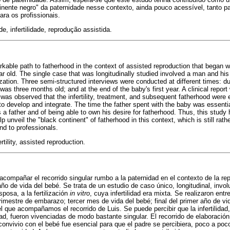
tinente negro" da paternidade nesse contexto, ainda pouco acessível, tanto
ara os profissionais.
e, infertilidade, reprodução assistida.
rkable path to fatherhood in the context of assisted reproduction that began
old. The single case that was longitudinally studied involved a man and his w
ization. Three semi-structured interviews were conducted at different times: dur
as three months old; and at the end of the baby's first year. A clinical repor
t was observed that the infertility, treatment, and subsequent fatherhood were
to develop and integrate. The time the father spent with the baby was essentia
 a father and of being able to own his desire for fatherhood. Thus, this study 
p unveil the "black continent" of fatherhood in this context, which is still rath
and to professionals.
rtility, assisted reproduction.
acompañar el recorrido singular rumbo a la paternidad en el contexto de la rep
ño de vida del bebé. Se trata de un estudio de caso único, longitudinal, inv
posa, a la fertilización
in vitro
, cuya infertilidad era mixta. Se realizaron ent
rimestre de embarazo; tercer mes de vida del bebé; final del primer año de v
del que acompañamos el recorrido de Luis. Se puede percibir que la infertilidad,
dad, fueron vivenciadas de modo bastante singular. El recorrido de elaboración
 convivio con el bebé fue esencial para que el padre se percibiera, poco a po