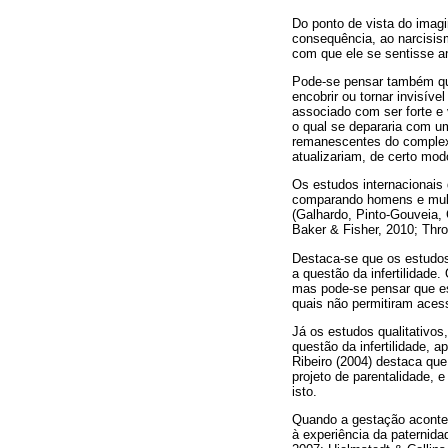
Do ponto de vista do imagin
consequência, ao narcisis
com que ele se sentisse a
Pode-se pensar também que
encobrir ou tornar invisív
associado com ser forte e 
o qual se depararia com u
remanescentes do complexo
atualizariam, de certo mo
Os estudos internacionais 
comparando homens e mulhe
(Galhardo, Pinto-Gouveia,
Baker & Fisher, 2010; Thro
Destaca-se que os estudos
a questão da infertilidad
mas pode-se pensar que es
quais não permitiram acess
Já os estudos qualitativo
questão da infertilidade, 
Ribeiro (2004) destaca que
projeto de parentalidade, 
isto.
Quando a gestação aconte
à experiência da paternid