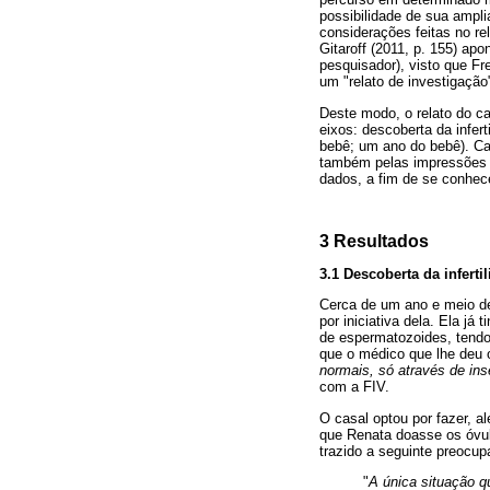
possibilidade de sua ampli
considerações feitas no re
Gitaroff (2011, p. 155) ap
pesquisador), visto que Fre
um "relato de investigação
Deste modo, o relato do ca
eixos: descoberta da infer
bebê; um ano do bebê). Cab
também pelas impressões de
dados, a fim de se conhec
3 Resultados
3.1 Descoberta da inferti
Cerca de um ano e meio de
por iniciativa dela. Ela já
de espermatozoides, tendo
que o médico que lhe deu o
normais, só através de inse
com a FIV.
O casal optou por fazer, 
que Renata doasse os óvulo
trazido a seguinte preocu
"
A única situação q