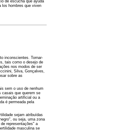
acio de escucha que ayuda
ra los hombres que viven
o inconscientes. Tornar-
es, tais como o desejo de
mações nos modos de ser
ccinini, Silva, Gonçalves,
nsar sobre as
uais sem o uso de nenhum
os casais que querem se
minação artificial ou a
ida é permeada pela
tilidade sejam atribuídas
 negro", ou seja, uma zona
o de representações" a
fertilidade masculina se