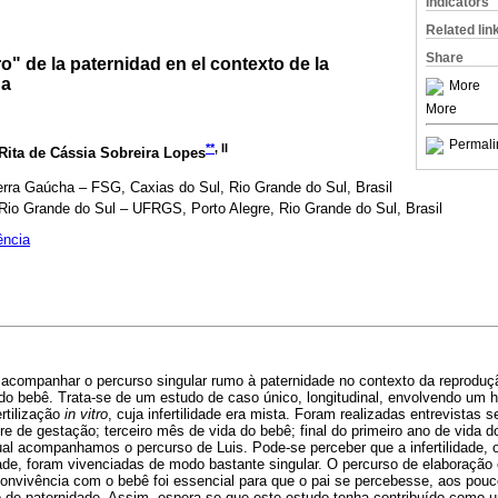
Indicators
Related lin
Share
o" de la paternidad en el contexto de la
da
More
More
Permali
**
, II
 Rita de Cássia Sobreira Lopes
erra Gaúcha – FSG, Caxias do Sul, Rio Grande do Sul, Brasil
Rio Grande do Sul – UFRGS, Porto Alegre, Rio Grande do Sul, Brasil
ência
acompanhar o percurso singular rumo à paternidade no contexto da reproduçã
a do bebê. Trata-se de um estudo de caso único, longitudinal, envolvendo u
rtilização
in vitro
, cuja infertilidade era mista. Foram realizadas entrevistas 
re de gestação; terceiro mês de vida do bebê; final do primeiro ano de vida 
 qual acompanhamos o percurso de Luis. Pode-se perceber que a infertilidade, 
ade, foram vivenciadas de modo bastante singular. O percurso de elaboração
convivência com o bebê foi essencial para que o pai se percebesse, aos pou
 de paternidade. Assim, espera-se que este estudo tenha contribuído como