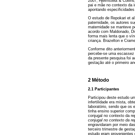
2007; Hjelmstedt & Collins
pai e mãe no contexto da i
apontando especificidades 
O estudo de Repokari et al
paternidade, os autores su
maternidade se manteve po
acordo com Maldonado, Dic
forma mais lenta que o ví
criança. Brazelton e Cram
Conforme dito anteriormen
percebe-se uma escassez de
da presente pesquisa foi a
gestação até o primeiro an
2 Método
2.1 Participantes
Participou deste estudo u
infertilidade era mista, o
laboratório, sendo que os 
tinha ensino superior comp
conjugal no contexto da r
conjugal no contexto da re
engravidaram por meio das
terceiro trimestre de gest
estudo eram provenientes d