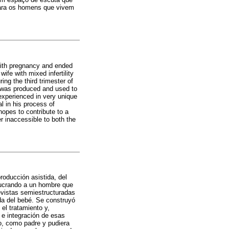
 para os homens que vivem
 with pregnancy and ended
ife with mixed infertility
ing the third trimester of
t was produced and used to
 experienced in very unique
l in his process of
hopes to contribute to a
er inaccessible to both the
roducción asistida, del
olucrando a un hombre que
revistas semiestructuradas
ida del bebé. Se construyó
 el tratamiento y,
 e integración de esas
co, como padre y pudiera