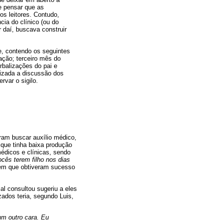
se pensar que as
os leitores. Contudo,
cia do clínico (ou do
r daí, buscava construir
e, contendo os seguintes
tação; terceiro mês do
rbalizações do pai e
lizada a discussão dos
var o sigilo.
ram buscar auxílio médico,
e que tinha baixa produção
édicos e clínicas, sendo
cês terem filho nos dias
 em que obtiveram sucesso
l consultou sugeriu a eles
zados teria, segundo Luis,
um outro cara. Eu