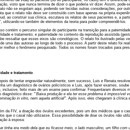
ação, visto que nunca termina de dizer o que poderia vir dizer. Assim, pode-
lato não se esgotam aqui, podendo ser tecidas outras considerações, por outr
onta que o relato não deve ser construído com base apenas na própria experiên
ud, ao construir sua clínica, escutava os relatos de seus pacientes e, a parti
", utilizando-se também de elementos da teoria para poder compreendê-los.
so contém o percurso singular do participante na transição para a paternidad
tilidade e tratamento; e paternidade no contexto da reprodução assistida (ges
e ressaltar que esses eixos são cronológicos. O relato foi ilustrado pelas ve
 uma das autoras ao longo de todo o processo. A partir deste relato foi rea
er melhor o fenômeno pesquisado. Todos os nomes foram trocados para preser
lidade e tratamento
pois de tentar engravidar naturalmente, sem sucesso, Luis e Renata resolve
 tinha um diagnóstico de ovários policísticos e Luis, após fazer exames, soub
, inclusive, feito mais de um exame para confirmar. Frequentaram diversos m
 diagnóstico disse: "
‘Baixa produção e ela ter esse problema é impossível vo
minação in vitro, nem aquela artificial'
". Após isso, eles chegaram à clínica
além da FIV, a doação dos óvulos excedentes, pois um dos médicos que o casa
s que o casal não utilizasse. Essa possibilidade de doar os óvulos não utili
pação à esposa:
ue tinha era medo dela que eu ficasse meio, o lado masculino, um filho com 