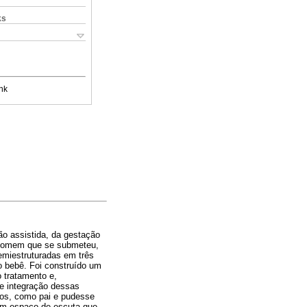
ks
nk
o assistida, da gestação
m homem que se submeteu,
semiestruturadas em três
do bebê. Foi construído um
o tratamento e,
 e integração dessas
cos, como pai e pudesse
 um espaço de escuta que