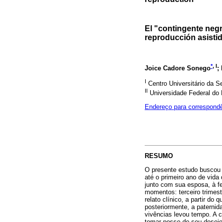
El "contingente negr
reproducción asisti
*
, I
Joice Cadore Sonego
;
I
Centro Universitário da S
II
Universidade Federal do 
Endereço para correspond
RESUMO
O presente estudo buscou 
até o primeiro ano de vid
junto com sua esposa, à fe
momentos: terceiro trimest
relato clínico, a partir do
posteriormente, a paternid
vivências levou tempo. A 
tomar posse de seu desejo