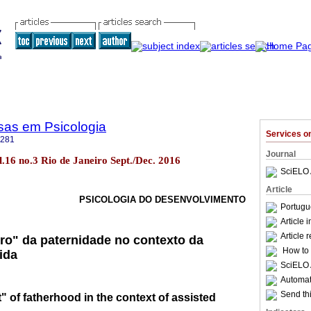
sas em Psicologia
Services 
4281
Journal
ol.16 no.3 Rio de Janeiro Sept./Dec. 2016
SciELO 
Article
PSICOLOGIA DO DESENVOLVIMENTO
Portugu
Article 
Article 
ro" da paternidade no contexto da
How to c
ida
SciELO 
Automati
Send thi
" of fatherhood in the context of assisted