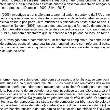
, 2008). Estudos brasileiros também investigaram de forma longitudinal tanto
nfertilidade e da reprodução assistida quanto o desenvolvimento da relação co
neste processo (Dornelles, 2009; Silva, 2013).
. (2006) investigou a transição para a parentalidade no contexto da TRA e, no
geriram que esta melhorou durante o primeiro ano de vida do bebê, ao passo 
sitiva desde o pós-parto, sem mudanças significativas neste primeiro ano. E
kstein e Nahoum (1997), os quais destacaram que a formação do vínculo pa
nculo mãe-bebê e que este vínculo tende a consolidar-se com o crescimento 
er (1992) também salientaram que se aprende a ser pai aos poucos, de forma 
te, a transição para a paternidade é um fenômeno complexo e, no contexto da
 estudos, especialmente qualitativos, longitudinais e com referencial psican
companhar o percurso singular rumo à paternidade no contexto da reprodução
o de vida do bebê.
m homem que se submeteu, junto com sua esposa, à fertilização
in vitro
para 
btendo sucesso na quinta tentativa. Na FIV, os óvulos são removidos dos ovári
embriões serão posteriormente implantados na mulher. O participante estava 
leto. Fazia parte de um estudo maior que investigou a transição para a paren
eprodução assistida. Este estudo maior é denominado
Transição para a parent
produção assistida: Da gestação ao primeiro ano de vida do bebê
. O estudo 
 técnicas de reprodução assistida, sendo composto por três fases de coleta 
ação, aos três meses de vida do(s) bebê(s) e aos doze meses de vida do(s) be
e um hospital público e de uma clínica particular de uma cidade do Rio Gran