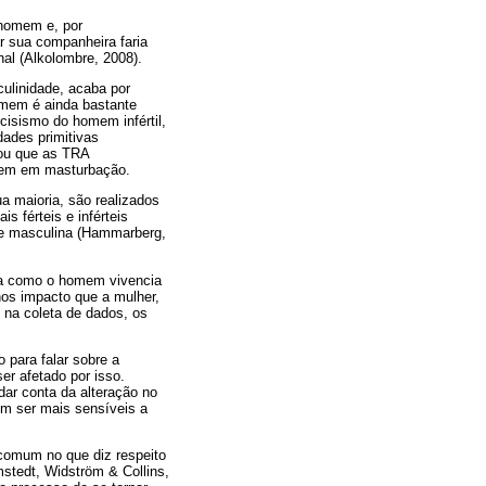
r homem e, por
r sua companheira faria
al (Alkolombre, 2008).
ulinidade, acaba por
homem é ainda bastante
rcisismo do homem infértil,
dades primitivas
tou que as TRA
omem em masturbação.
a maioria, são realizados
 férteis e inférteis
ade masculina (Hammarberg,
o a como o homem vivencia
nos impacto que a mulher,
 na coleta de dados, os
 para falar sobre a
er afetado por isso.
dar conta da alteração no
cem ser mais sensíveis a
comum no que diz respeito
stedt, Widström & Collins,