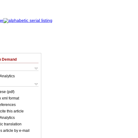
on Demand
Analytics
ese (pdf)
in xml format
references
ite this article
Analytics
c translation
s article by e-mail