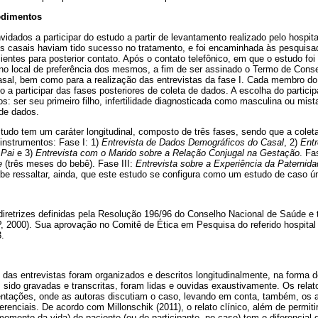
edimentos
vidados a participar do estudo a partir de levantamento realizado pelo hospi
s casais haviam tido sucesso no tratamento, e foi encaminhada às pesquisa
entes para posterior contato. Após o contato telefônico, em que o estudo foi
no local de preferência dos mesmos, a fim de ser assinado o Termo de Conse
sal, bem como para a realização das entrevistas da fase I. Cada membro do 
a participar das fases posteriores de coleta de dados. A escolha do partici
ios: ser seu primeiro filho, infertilidade diagnosticada como masculina ou mist
 de dados.
udo tem um caráter longitudinal, composto de três fases, sendo que a colet
instrumentos: Fase I: 1)
Entrevista de Dados Demográficos do Casal
, 2)
Entr
 Pai
e 3)
Entrevista com o Marido sobre a Relação Conjugal na Gestação
. Fa
e
(três meses do bebê). Fase III:
Entrevista sobre a Experiência da Paternid
e ressaltar, ainda, que este estudo se configura como um estudo de caso ún
 diretrizes definidas pela Resolução 196/96 do Conselho Nacional de Saúde 
P, 2000). Sua aprovação no Comitê de Ética em Pesquisa do referido hospital
.
das entrevistas foram organizados e descritos longitudinalmente, na forma de 
 sido gravadas e transcritas, foram lidas e ouvidas exaustivamente. Os relat
ntações, onde as autoras discutiam o caso, levando em conta, também, os at
renciais. De acordo com Millonschik (2011), o relato clínico, além de permitir
mento da vida) do paciente (ou do participante, no caso) tem o diferencial 