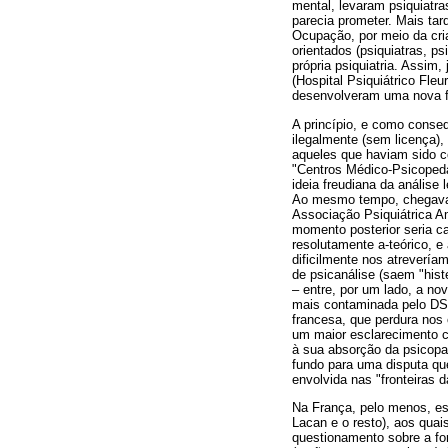
mental, levaram psiquiatr
parecia prometer. Mais ta
Ocupação, por meio da cria
orientados (psiquiatras, p
própria psiquiatria. Assim
(Hospital Psiquiátrico Fleu
desenvolveram uma nova for
A princípio, e como conse
ilegalmente (sem licença),
aqueles que haviam sido 
"Centros Médico-Psicoped
ideia freudiana da análise 
Ao mesmo tempo, chegava à
Associação Psiquiátrica A
momento posterior seria ca
resolutamente a-teórico, e 
dificilmente nos atrevería
de psicanálise (saem "hist
– entre, por um lado, a no
mais contaminada pelo DSM 
francesa, que perdura nos 
um maior esclarecimento co
à sua absorção da psicopat
fundo para uma disputa qu
envolvida nas "fronteiras d
Na França, pelo menos, ess
Lacan e o resto), aos quai
questionamento sobre a for