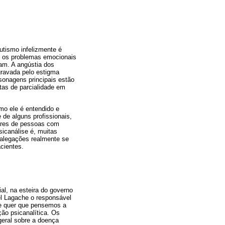
utismo infelizmente é
m os problemas emocionais
m. A angústia dos
gravada pelo estigma
sonagens principais estão
tas de parcialidade em
mo ele é entendido e
de alguns profissionais,
iares de pessoas com
icanálise é, muitas
 alegações realmente se
cientes.
l, na esteira do governo
el Lagache o responsável
ue quer que pensemos a
ção psicanalítica. Os
geral sobre a doença