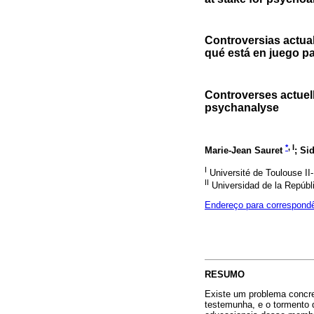
Controversias actual
qué está en juego pa
Controverses actuell
psychanalyse
*
, I
Marie-Jean Sauret
; Si
I
Université de Toulouse II-
II
Universidad de la Repúbl
Endereço para correspond
RESUMO
Existe um problema concre
testemunha, e o tormento 