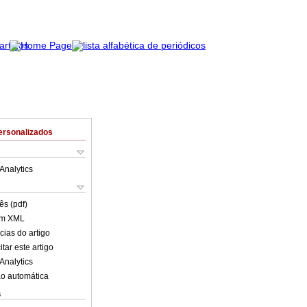
ersonalizados
Analytics
ês (pdf)
em XML
cias do artigo
tar este artigo
Analytics
o automática
s