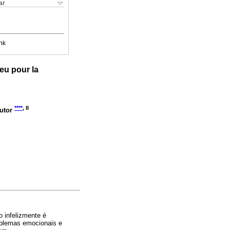
ar
nk
jeu pour la
****
, II
dutor
 infelizmente é
oblemas emocionais e