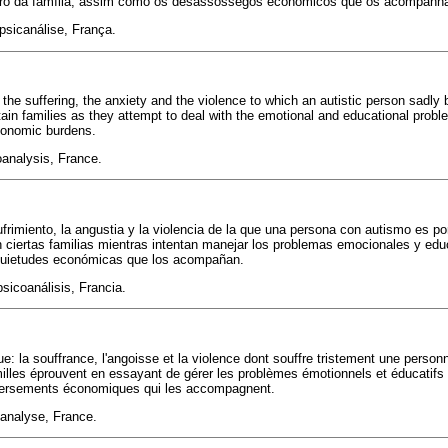
ro da família, assim como os desassossegos econômicos que os acompanh
psicanálise, França.
 the suffering, the anxiety and the violence to which an autistic person sadly
tain families as they attempt to deal with the emotional and educational prob
conomic burdens.
analysis, France.
frimiento, la angustia y la violencia de la que una persona con autismo es por
 ciertas familias mientras intentan manejar los problemas emocionales y ed
inquietudes económicas que los acompañan.
psicoanálisis, Francia.
ue: la souffrance, l'angoisse et la violence dont souffre tristement une personn
illes éprouvent en essayant de gérer les problèmes émotionnels et éducatif
leversements économiques qui les accompagnent.
analyse, France.