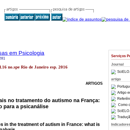
sas em Psicologia
Serviços P
281
Journal
ol.16 no.spe Rio de Janeiro esp. 2016
SciELO 
artigo
ARTIGOS
Portugu
Artigo 
Referên
ais no tratamento do autismo na França:
Como ci
o para a psicanálise
SciELO 
Traduçã
s in the treatment of autism in France: what is
Indicadore
nalysis