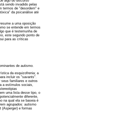
ue algo do discurso
está sendo invadido pelas
em termos de "desordem" e
tóxica" da psicanálise até
e resume a uma oposição
 como se entende em termos
algo que é testemunha de
smo, este segundo ponto de
ui para as críticas
dominantes de autismo.
ística da esquizofrenia; a
ra incluir os "savants".
 seus familiares e outros
a a estímulos sociais,
tereotipias
 em uma lista desse tipo, o
potencialmente diferente,
o na qual ela se baseia é
serem agrupados: autismo
t (Asperger) e formas