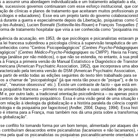
as a assumir uma abordagem individualizada e um tratamento adaptado a ela, 
rde, sucessivos governos continuaram com esse esforço institucional, que c
ção de clínicas e planos de tratamento que aceitaram muitos profissionais p
sicólogos e educadores). Esse era um projeto tanto do governo colaboracionis
, já durante a guerra e especialmente depois da Libertação, psiquiatras com
ry-les-Aubrais), Lucien Bonnafé (Sotteville-lès-Rouen) e François Tosquelles 
ma de tratamento hospitalar que viria a ser conhecida como "psiquiatria inst
quência da acusação, em 1953, de que psicólogos e psicanalistas estavam p
 a lei francesa subordinou a psicologia clínica à supervisão terapêutica de u
conhecidos como "Centros Psicopedagógicos" (
Centres Psycho-Pédagogique
agógicos" (
Centres Médico-Psycho-Pédagogiques
ou CMPP). Havia na Fran
leiga (análise por não médicos), o que não se estendia, no entanto, à sua proi
 França a primeira versão do Manual Estatístico e Diagnóstico de Transto
mericana (American Psychiatric Association, 1952), que incorporava uma abo
racterizado pela terceira versão do DSM (American Psychiatric Association, 
a partir de então todas as edições seguintes do texto têm trabalhado para se 
mos a chamar de "psicopatologia" (já que resta tão pouco de "psique"), e de t
eria", "neurose obsessiva" etc.). Existe um contraste
de facto –
que está em 
va psiquiatria francesa – primeiro na universidade e suas unidades de pesqui
e, por outro lado, a tradicional orientação psicodinâmica – ou apenas psicop
centros de tratamento psiquiátrico. Essa é uma visão geral de uma situação 
m relação à ideologia da globalização e a história paralela da ciência cogni
ologia e da psiquiatria por fagocitose) (Andler, 2004; Dupuy, 1994). Essa hi
e é interna para a França, mas também nos dá uma pista sobre a transform
a globalização".
e conflito foi tomando forma por um bom tempo, alimentado por ataques dire
s contribuíram desacordos entre psicanalistas (lacanianos e não lacanianos)
ma pela qual os psicanalistas ou psiquiatras psicanaliticamente orientados 