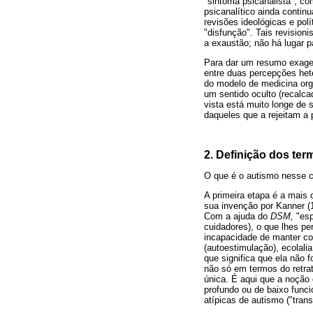
"sintoma psicanalista", co
psicanalítico ainda contin
revisões ideológicas e po
"disfunção". Tais revision
a exaustão; não há lugar pa
Para dar um resumo exager
entre duas percepções het
do modelo de medicina org
um sentido oculto (recalca
vista está muito longe de 
daqueles que a rejeitam a p
2. Definição dos ter
O que é o autismo nesse c
A primeira etapa é a mais 
sua invenção por Kanner (1
Com a ajuda do
DSM,
"esp
cuidadores), o que lhes pe
incapacidade de manter co
(autoestimulação), ecolali
que significa que ela não 
não só em termos do retra
única. É aqui que a noção 
profundo ou de baixo func
atípicas de autismo ("tran