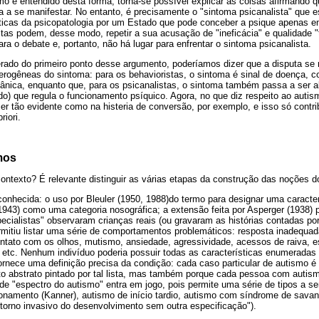
mo é entendido desta forma, torna-se possível explicar as coisas afirmando q
ua a se manifestar. No entanto, é precisamente o "sintoma psicanalista" que 
líticas da psicopatologia por um Estado que pode conceber a psique apenas 
istas podem, desse modo, repetir a sua acusação de "ineficácia" e qualidade "
ra o debate e, portanto, não há lugar para enfrentar o sintoma psicanalista.
ado do primeiro ponto desse argumento, poderíamos dizer que a disputa s
erogêneas do sintoma: para os behavioristas, o sintoma é sinal de doença,
ânica, enquanto que, para os psicanalistas, o sintoma também passa a ser 
do) que regula o funcionamento psíquico. Agora, no que diz respeito ao auti
ser tão evidente como na histeria de conversão, por exemplo, e isso só contrib
riori.
mos
ontexto? É relevante distinguir as várias etapas da construção das noções 
conhecida: o uso por Bleuler (1950, 1988)do termo para designar uma caracter
943) como uma categoria nosográfica; a extensão feita por Asperger (1938) pa
ecialistas" observaram crianças reais (ou gravaram as histórias contadas por
rmitiu listar uma série de comportamentos problemáticos: resposta inadequad
ntato com os olhos, mutismo, ansiedade, agressividade, acessos de raiva, es
a etc. Nenhum indivíduo poderia possuir todas as características enumeradas
fornece uma definição precisa da condição: cada caso particular de autismo é 
to abstrato pintado por tal lista, mas também porque cada pessoa com autism
de "espectro do autismo" entra em jogo, pois permite uma série de tipos a 
ionamento (Kanner), autismo de início tardio, autismo com síndrome de savan
storno invasivo do desenvolvimento sem outra especificação").