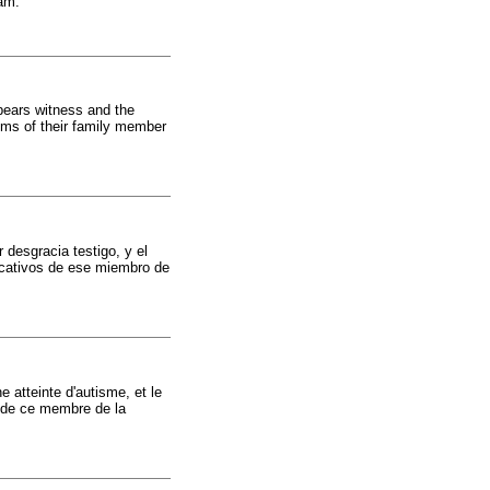
am.
 bears witness and the
lems of their family member
 desgracia testigo, y el
ucativos de ese miembro de
e atteinte d'autisme, et le
s de ce membre de la