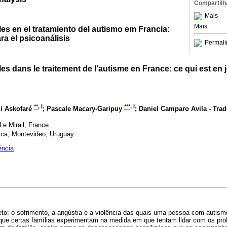
Compartilh
Mais
Mais
es en el tratamiento del autismo em Francia:
ra el psicoanálisis
Permali
es dans le traitement de l'autisme en France: ce qui est en 
**
, I
***
, I
di Askofaré
; Pascale Macary-Garipuy
; Daniel Camparo Avila - Tra
Le Mirail, France
ica, Montevideo, Uruguay
ência
to: o sofrimento, a angústia e a violência das quais uma pessoa com autismo
que certas famílias experimentam na medida em que tentam lidar com os pr