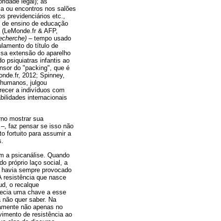
ridade legal); as
ica ou encontros nos salões
os previdenciários etc.,
s de ensino de educação
(LeMonde.fr & AFP,
recherche)
– tempo usado
lamento do título de
ssa extensão do aparelho
 psiquiatras infantis ao
nsor do "packing", que é
onde.fr, 2012; Spinney,
 humanos, julgou
recer a indivíduos com
ilidades internacionais
rno mostrar sua
–, faz pensar se isso não
 fortuito para assumir a
s.
m a psicanálise. Quando
 próprio laço social, a
e havia sempre provocado
A resistência que nasce
ud, o recalque
erecia uma chave a esse
a não quer saber. Na
tamente não apenas no
imento de resistência ao