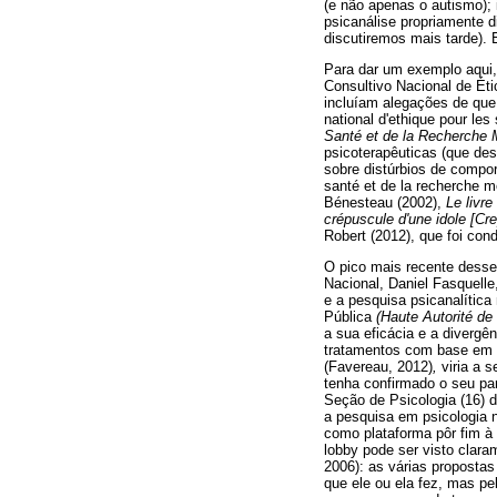
(e não apenas o autismo);
psicanálise propriamente d
discutiremos mais tarde). E
Para dar um exemplo aqui,
Consultivo Nacional de Ét
incluíam alegações de que
national d'ethique pour le
Santé et de la Recherche 
psicoterapêuticas (que desq
sobre distúrbios de compor
santé et de la recherche mé
Bénesteau (2002),
Le
livr
crépuscule d'une idole
[Cr
Robert (2012), que foi con
O pico mais recente desse
Nacional, Daniel Fasquell
e a pesquisa psicanalític
Pública
(Haute
Autorité de
a sua eficácia e a diverg
tratamentos com base em ab
(Favereau, 2012)
,
viria a s
tenha confirmado o seu par
Seção de Psicologia (16) 
a pesquisa em psicologia n
como plataforma pôr fim à e
lobby pode ser visto clara
2006): as várias propostas
que ele ou ela fez, mas p