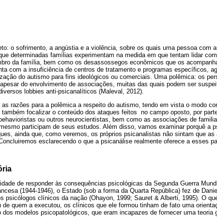
to: o sofrimento, a angústia e a violência, sobre os quais uma pessoa com a
 que determinadas famílias experimentam na medida em que tentam lidar co
bro da família, bem como os desassossegos econômicos que os acompanha
nta com a insuficiência de centros de tratamento e programas específicos, a
lização do autismo para fins ideológicos ou comerciais. Uma polêmica: os per
apesar do envolvimento de associações, muitas das quais podem ser suspei
iversos lobbies anti-psicanalíticos (Maleval, 2012).
r as razões para a polêmica a respeito do autismo, tendo em vista o modo co
 também focalizar o conteúdo dos ataques feitos no campo oposto, por parte 
 behavioristas ou outros neurocientistas, bem como as associações de famil
mesmo participam de seus estudos. Além disso, vamos examinar porquê a ps
ques, ainda que, como veremos, os próprios psicanalistas não sintam que as
 Concluiremos esclarecendo o que a psicanálise realmente oferece a esses pa
ória
dade de responder às consequências psicológicas da Segunda Guerra Mundia
rancesa (1944-1946), o Estado (sob a forma da Quarta República) fez de Dani
os psicólogos clínicos da nação (Ohayon, 1999; Sauret & Alberti, 1995). O q
ou de quem a executou, os clínicos que ele formou tinham de fato uma orienta
io dos modelos psicopatológicos, que eram incapazes de fornecer uma teoria 