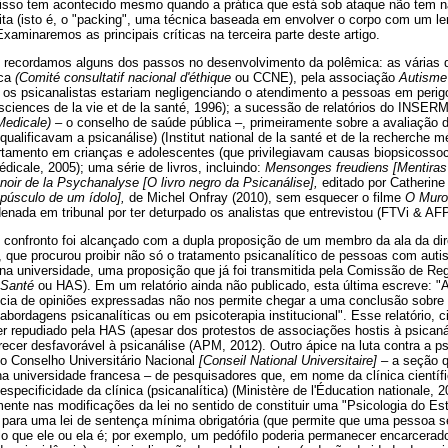
 isso tem acontecido mesmo quando a prática que está sob ataque não tem 
ita (isto é, o "packing", uma técnica baseada em envolver o corpo com um l
xaminaremos as principais críticas na terceira parte deste artigo.
 recordamos alguns dos passos no desenvolvimento da polêmica: as várias q
ica
(Comité
consultatif
nacional d'éthique
ou CCNE), pela associação
Autisme
 os psicanalistas estariam negligenciando o atendimento a pessoas em perigo
s sciences de la vie et de la santé, 1996); a sucessão de relatórios do INSER
Medicale) –
o conselho de saúde pública –, primeiramente sobre a avaliação d
ualificavam a psicanálise) (Institut national de la santé et de la recherche m
tamento em crianças e adolescentes (que privilegiavam causas biopsicossociai
dicale, 2005); uma série de livros, incluindo:
Mensonges freudiens [Mentiras 
e noir de la Psychanalyse [O livro negro da Psicanálise],
editado por Catherine
epúsculo de um ídolo],
de Michel Onfray (2010), sem esquecer o filme
O Muro
denada em tribunal por ter deturpado os analistas que entrevistou (FTVi & AFP
 confronto foi alcançado com a dupla proposição de um membro da ala da dir
e, que procurou proibir não só o tratamento psicanalítico de pessoas com au
a na universidade, uma proposição que já foi transmitida pela Comissão de 
 Santé
ou HAS). Em um relatório ainda não publicado, esta última escreve: "
ência de opiniões expressadas não nos permite chegar a uma conclusão sobr
ordagens psicanalíticas ou em psicoterapia institucional". Esse relatório, c
er repudiado pela HAS (apesar dos protestos de associações hostis à psican
ecer desfavorável à psicanálise (APM, 2012). Outro ápice na luta contra a psi
do Conselho Universitário Nacional
[Conseil National Universitaire]
– a seção q
a universidade francesa – de pesquisadores que, em nome da clínica científi
specificidade da clínica (psicanalítica) (Ministère de l'Éducation nationale, 20
mente nas modificações da lei no sentido de constituir uma "Psicologia do Es
 para uma lei de sentença mínima obrigatória (que permite que uma pessoa se
elo que ele ou ela é; por exemplo, um pedófilo poderia permanecer encarcera