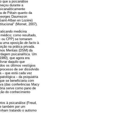
o que a psicanálise
omeçou durante a
sicanaliticamente
ta de Pétain quanto da
o Georges Daumezon
(Saint-Alban en Lozère)
itucional" (Mornet, 2007).
raticando medicina
m médico; como resultado,
s
ou CPP) se tornaram
ça uma oposição
de facto
à
bição na prática privada.
rnos Mentais (DSM) da
rdagem psicanalítica. Um
1980), que agora era
livrar daquilo que
odos os últimos vestígios
processo de ser dissolvido
sa – que está cada vez
atológica – da psiquiatria
que se beneficiaria com
tiva (das conferências Macy
stória serve como pano de
ação do conhecimento
tos à psicanálise (Freud,
, e também por um
vinham tratando o autismo