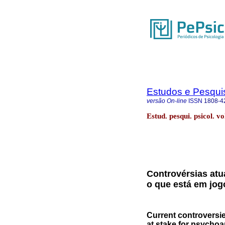
Estudos e Pesqui
versão On-line
ISSN
1808-4
Estud. pesqui. psicol. v
Controvérsias atu
o que está em jog
Current controversie
at stake for psychoa