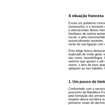
A situação francesa
Existe um problema concre
testemunha, e o tormento
e educacionais desse mem
familiares de autista aume
social, e pela instrumenta
essencialmente ausentes, 
razão de sua ligação com d
Este artigo busca destaca
explicado de modo geral; e
tais como: neurobiólogos,
autismo que apoiam e até 
vezes, o alvo de seus ata
apliquem ao seu trabalho.
1. Um pouco de hist
Confrontado com a necessi
provisório da República F
pela formação dos primeir
respeito dessa iniciativa 
primeiros sinais do declín