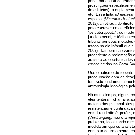
pena, por causa do temor d
proscrições especificament
de edifícios); a dupla pena
etc. Essa lista
ad nausea
especial
(Réseaux
d'enfan
2012), a retirada do direi
para escrever notas clínic
"psicoterapeuta", de modo
jurídico-penal, é fácil en
tribunal por seus métodos
usado na ala infantil que e
2007). Também não vamos 
procedente a reclamação 
autismo as oportunidades e
estabelecidas na Carta Soc
Que o autismo de repente 
preocupação com os desejo
tem sido fundamentalmente
antropologia ideológica p
Há muito tempo, alguns o
eles tentaram chamar a at
maioria dos psicanalistas
resistências e continuava 
com Freud não é, porém, a
(Verdrängung)
não é a reje
problema, localizando a re
medida em que os analista
contexto do tratamento e