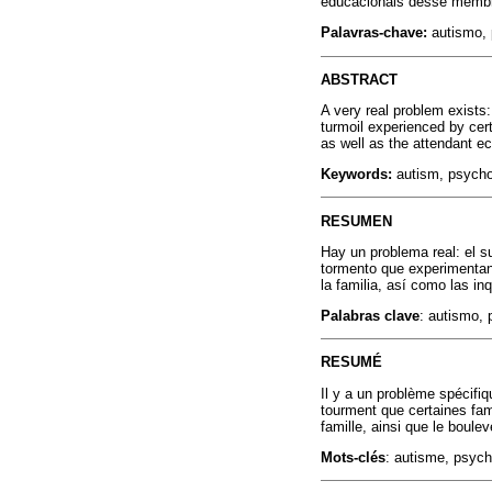
educacionais desse memb
Palavras-chave:
autismo, 
ABSTRACT
A very real problem exists:
turmoil experienced by cer
as well as the attendant e
Keywords:
autism, psycho
RESUMEN
Hay un problema real: el su
tormento que experimentan
la familia, así como las 
Palabras clave
: autismo, 
RESUMÉ
Il y a un problème spécifiq
tourment que certaines fam
famille, ainsi que le bou
Mots-clés
: autisme, psych