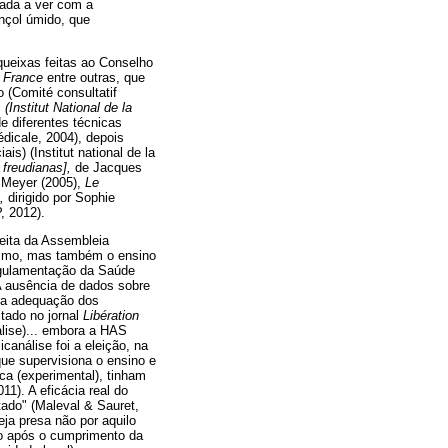
nada a ver com a
ençol úmido, que
ueixas feitas ao Conselho
 France
entre outras, que
 (Comité consultatif
M
(Institut
National de la
e diferentes técnicas
édicale, 2004), depois
s) (Institut national de la
freudianas],
de Jacques
 Meyer (2005),
Le
,
dirigido por Sophie
, 2012).
eita da Assembleia
tismo, mas também o ensino
Regulamentação da Saúde
A ausência de dados sobre
e a adequação dos
itado no jornal
Libération
álise)... embora a HAS
canálise foi a eleição, na
ue supervisiona o ensino e
ca (experimental), tinham
11). A eficácia real do
tado" (Maleval & Sauret,
ja presa não por aquilo
do após o cumprimento da