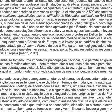
e reincidência); a criminalização dos adolescentes (redução da idade de maio
e orientadas aos adolescentes (limitações ao direito à reunião pública pacíf
 infligida a famílias de jovens delinquentes que enfrentam a perda de benefíci
m
poderia ser enfeitada com várias cerejas: a eliminação de 2.500 assistente
ts auxiliares specialisées aux
en difficulté de l'éducation nationale
ou RASED) 
to de psicólogos a tempo para formação e pesquisa
(Formation, information et 
as, supervisão de alunos e educação continuada (Vucher, 2011); e o novo regu
 a exigir o exclusivo uso de técnicas aprovadas pelo Estado. No contexto de
tender como associações diferentes e cada vez mais agressivas acabam levando
 de tratamento, exatamente o que aconteceu com o professor Delion (um defe
le dirige), que foi convocado por seu conselho médico universitário local (LeM
esquecer como o Conselho da Europa, que investiga os padrões de direitos
apresentada pela
Autisme
France
de que a França tem se negligenciado a ofe
ducacionais que eles necessitam e que, portanto, não respeitou as responsab
ial Europeia (mag2, 2012).
tenha se tornado uma importante preocupação nacional, que permite ao gove
s das famílias afetadas – sem também alocar recursos adicionais para elas 
 um estratagema eleitoral. Mas não apenas: talvez seja também um momento
ela qual o mundo moderno convida cada um de nós a conceituar a nós mesmo
bservadores argutos começaram a notar os sintomas do desencantamento co
enção para esse fenômeno e explicá-lo em termos de mudanças na natureza do
 permaneceu cética; de acordo com esses últimos, uma vez que a psicanális
a fazê-lo, isso não era nada novo, e ninguém deveria perder o sono por isso. 
 mesma que a rejeição àquilo que ele engendrou: nos próprios termos de Fre
ição
(Verwerfung,
ou seja, foraclusão). Em sua maneira inimitável, Lacan of
sistência do lado do analista, com quem o analisando discute o que ele ou el
s incorporam aquilo que resiste a ser conhecido, eles são um sintoma e cer
m si, mas também para os tempos em que vivem. Enquanto houver algum mov