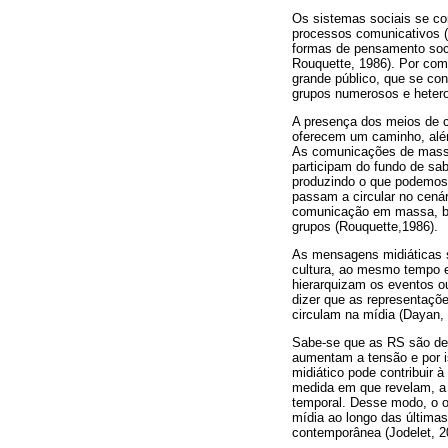
Os sistemas sociais se c
processos comunicativos (
formas de pensamento soci
Rouquette, 1986). Por com
grande público, que se co
grupos numerosos e hetero
A presença dos meios de 
oferecem um caminho, além
As comunicações de massa 
participam do fundo de sab
produzindo o que podemos 
passam a circular no cenár
comunicação em massa, be
grupos (Rouquette,1986).
As mensagens midiáticas s
cultura, ao mesmo tempo e
hierarquizam os eventos o
dizer que as representaçõ
circulam na mídia (Dayan, 
Sabe-se que as RS são de
aumentam a tensão e por i
midiático pode contribuir 
medida em que revelam, a p
temporal. Desse modo, o o
mídia ao longo das última
contemporânea (Jodelet, 2