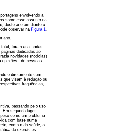
reportagens envolvendo a
ens sobre esse assunto na
no, deste ano em diante o
pode observar na
Figura 1
.
r ano.
total, foram analisadas
3 páginas dedicadas ao
razia novidades (notícias)
m opiniões - de pessoas
.
ndo-o diretamente com
nas que visam à redução ou
respectivas frequências,
ritiva, passando pelo uso
o. Em segundo lugar
de peso como um problema
lvida com base numa
reta, como o da saúde, o
rática de exercícios