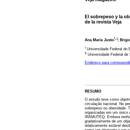
El sobrepeso y la ob
de la revista Veja
*
, I
Ana Maria Justo
; Brig
I
Universidade Federal do Es
II
Universidade Federal de S
Endereço para correspond
RESUMO
O estudo teve como objeti
circulação nacional. No p
sobrepeso ou obesidade. To
organizadas em um único
IRAMUTEQ. Embora tenha ga
gradativamente de um obje
relativamente estável des
como um elemento a ser el