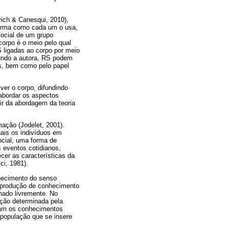
ich & Canesqui, 2010),
 forma como cada um o usa,
social de um grupo
orpo é o meio pelo qual
S ligadas ao corpo por meio
gundo a autora, RS podem
es, bem como pelo papel
er o corpo, difundindo
abordar os aspectos
ir da abordagem da teoria
ação (Jodelet, 2001).
uais os indivíduos em
ocial, uma forma de
s eventos cotidianos,
cer as características da
ci, 1981).
hecimento do senso
 produção de conhecimento
hado livremente. No
pação determinada pela
ulam os conhecimentos
 população que se insere