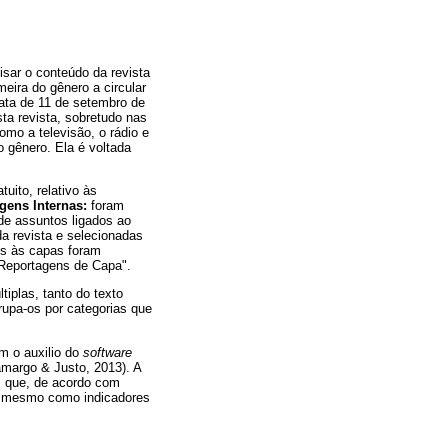
isar o conteúdo da revista
eira do gênero a circular
data de 11 de setembro de
sta revista, sobretudo nas
omo a televisão, o rádio e
o gênero. Ela é voltada
uito, relativo às
agens Internas:
foram
de assuntos ligados ao
da revista e selecionadas
os às capas foram
Reportagens de Capa".
tiplas, tanto do texto
rupa-os por categorias que
m o auxilio do
software
margo & Justo, 2013). A
l, que, de acordo com
u mesmo como indicadores