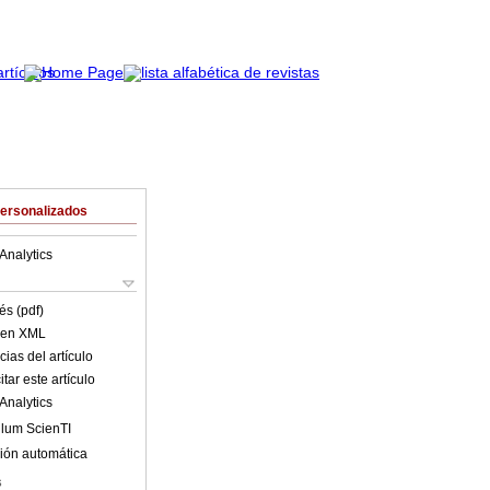
Personalizados
Analytics
és (pdf)
o en XML
ias del artículo
tar este artículo
Analytics
ulum ScienTI
ión automática
s