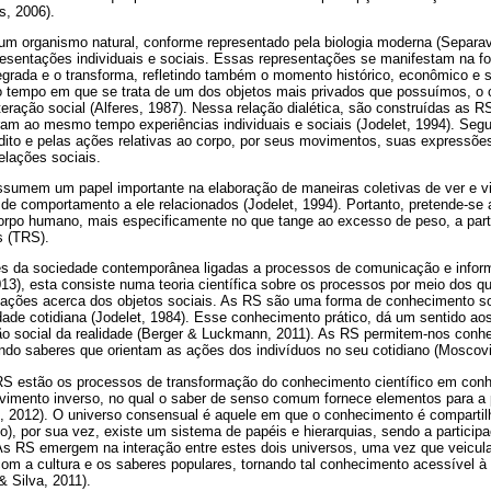
s, 2006).
m organismo natural, conforme representado pela biologia moderna (Separav
epresentações individuais e sociais. Essas representações se manifestam na
egrada e o transforma, refletindo também o momento histórico, econômico e 
 tempo em que se trata de um dos objetos mais privados que possuímos, o c
teração social (Alferes, 1987). Nessa relação dialética, são construídas as R
am ao mesmo tempo experiências individuais e sociais (Jodelet, 1994). Se
 dito e pelas ações relativas ao corpo, por seus movimentos, suas expressõ
elações sociais.
sumem um papel importante na elaboração de maneiras coletivas de ver e viv
e comportamento a ele relacionados (Jodelet, 1994). Portanto, pretende-se 
corpo humano, mais especificamente no que tange ao excesso de peso, a part
s (TRS).
es da sociedade contemporânea ligadas a processos de comunicação e inform
3), esta consiste numa teoria científica sobre os processos por meio dos q
cações acerca dos objetos sociais. As RS são uma forma de conhecimento s
lidade cotidiana (Jodelet, 1984). Esse conhecimento prático, dá um sentido ao
ão social da realidade (Berger & Luckmann, 2011). As RS permitem-nos conhe
endo saberes que orientam as ações dos indivíduos no seu cotidiano (Moscovi
RS estão os processos de transformação do conhecimento científico em con
mento inverso, no qual o saber de senso comum fornece elementos para a
81, 2012). O universo consensual é aquele em que o conhecimento é compartil
ico), por sua vez, existe um sistema de papéis e hierarquias, sendo a partici
. As RS emergem na interação entre estes dois universos, uma vez que veic
 com a cultura e os saberes populares, tornando tal conhecimento acessível à
& Silva, 2011).