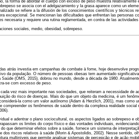
ano, la forma de abordar el cuerpo con exceso de peso muestra relativamente
obrepeso se asocia con el adelgazamiento y la grasa aparece como un elemen
alizado se refiere a la difusión de los conocimientos científicos y técnicos r
era excepcional. Se mencionan las dificultades que enfrentan las personas c
es necesaria y requiere una rutina reglamentada, en contra de las actividades 
ciones sociales, medio, obesidad, sobrepeso.
das atrás investia em campanhas de combate à fome, hoje desenvolve progr
ivo da população. O número de pessoas obesas tem aumentado significativ
a Saúde (OMS, 2015), dobrou no mundo, desde a década de 1980. Atualment
ntra-se com excesso de peso.
cada vez mais importante nas sociedades, que reiteram a necessidade de a
nuição do risco de doenças. Mais do que um objeto da medicina, é um fenômen
considerá-la como um valor autônomo (Adam & Herzlich, 2001), mas como um
e compreender os fenômenos de saúde dentro da complexa realidade social n
006).
ividual e adentrar o plano sociocultural, os aspectos ligados ao sobrepeso e 
rapassam os limites do corpo físico e das vontades individuais, evidenciand
s do que determinar efeitos sobre a saúde, fornece um sistema de interpretaç
 dos riscos relativos à saúde (Morin & Apostolidis, 2002). Nesse sentido, o
itura multiníveis que permite analisar sistemas de percepção e de ação mobi