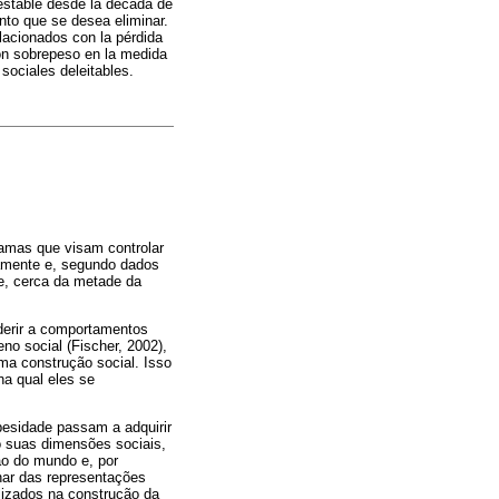
 estable desde la década de
to que se desea eliminar.
elacionados con la pérdida
on sobrepeso en la medida
sociales deleitables.
amas que visam controlar
amente e, segundo dados
e, cerca da metade da
derir a comportamentos
o social (Fischer, 2002),
a construção social. Isso
a qual eles se
obesidade passam a adquirir
o suas dimensões sociais,
ão do mundo e, por
lhar das representações
lizados na construção da