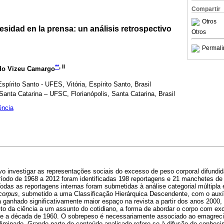
Compartir
Otros
esidad en la prensa: un análisis retrospectivo
Otros
Permali
**
, II
ido Vizeu Camargo
pírito Santo - UFES, Vitória, Espírito Santo, Brasil
anta Catarina – UFSC, Florianópolis, Santa Catarina, Brasil
ência
vo investigar as representações sociais do excesso de peso corporal difundi
eríodo de 1968 a 2012 foram identificadas 198 reportagens e 21 manchetes de
das as reportagens internas foram submetidas à análise categorial múltipla
corpus
, submetido a uma Classificação Hierárquica Descendente, com o auxíl
nhado significativamente maior espaço na revista a partir dos anos 2000,
to da ciência a um assunto do cotidiano, a forma de abordar o corpo com e
de a década de 1960. O sobrepeso é necessariamente associado ao emagreci
iminado. Grande parte do conteúdo analisado refere-se à difusão de conheci