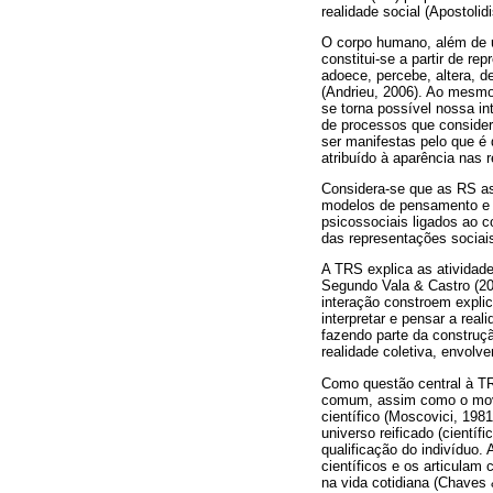
realidade social (Apostolidi
O corpo humano, além de u
constitui-se a partir de r
adoece, percebe, altera, d
(Andrieu, 2006). Ao mesmo
se torna possível nossa in
de processos que consider
ser manifestas pelo que é
atribuído à aparência nas r
Considera-se que as RS as
modelos de pensamento e d
psicossociais ligados ao 
das representações sociai
A TRS explica as atividad
Segundo Vala & Castro (201
interação constroem expli
interpretar e pensar a rea
fazendo parte da construç
realidade coletiva, envolv
Como questão central à T
comum, assim como o movi
científico (Moscovici, 19
universo reificado (científ
qualificação do indivíduo
científicos e os articulam
na vida cotidiana (Chaves 