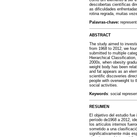
descobertas científicas d
as dificuldades enfrenta
rotina regrada, muitas vez
Palavras-chave:
represent
ABSTRACT
The study aimed to investi
from 1968 to 2012, we found
submitted to multiple cate
Hierarchical Classificatio
2000s, when obesity gradua
weight body has been relat
and fat appears as an elem
scientific discoveries direc
people with overweight to t
social activities.
Keywords
: social represe
RESUMEN
El objetivo del estudio fue
período de1968 a 2012, ide
los artículos internos fuer
sometido a una clasificac
significativamente más esp