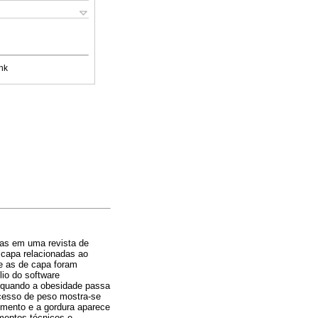
nk
das em uma revista de
 capa relacionadas ao
 e as de capa foram
io do software
 quando a obesidade passa
xcesso de peso mostra-se
mento e a gordura aparece
mentos técnicos e