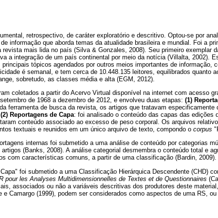
mental, retrospectivo, de caráter exploratório e descritivo. Optou-se por anal
de informação que aborda temas da atualidade brasileira e mundial. Foi a prim
a revista mais lida no país (Silva & Gonzales, 2008). Seu primeiro exemplar 
a a integração de um país continental por meio da notícia (Villalta, 2002). E
s principais tópicos agendados por outros meios importantes de informação, c
dicidade é semanal, e tem cerca de 10.448.135 leitores, equilibrados quanto a
range, sobretudo, as classes média e alta (EGM, 2012).
am coletados a partir do Acervo Virtual disponível na internet com acesso grat
 setembro de 1968 a dezembro de 2012, e envolveu duas etapas:
(1) Report
da ferramenta de busca da revista, os artigos que tratavam especificamente 
.
(2) Reportagens de Capa
: foi analisado o conteúdo das capas das edições 
taram conteúdo associado ao excesso de peso corporal. Os arquivos relativ
tos textuais e reunidos em um único arquivo de texto, compondo o
corpus
"
portagens internas foi submetido a uma análise de conteúdo por categorias múl
 artigos (Banks, 2008). A análise categorial desmembra o conteúdo total e ag
s com características comuns, a partir de uma classificação (Bardin, 2009).
Capa" foi submetido a uma Classificação Hierárquica Descendente (CHD) co
 R pour les Analyses Multidimensionnelles de Textes et de Questionnaires
(Ca
ais, associados ou não a variáveis descritivas dos produtores deste materia
e e Camargo (1999), podem ser considerados como aspectos de uma RS, o