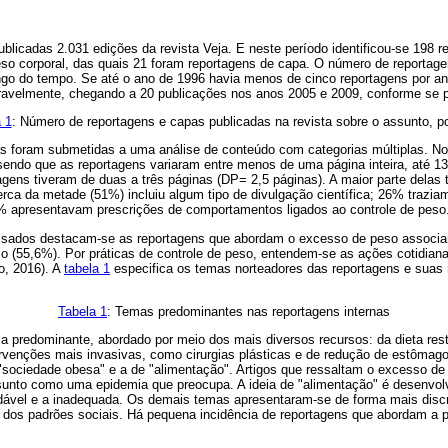
blicadas 2.031 edições da revista Veja. E neste período identificou-se 198 
so corporal, das quais 21 foram reportagens de capa. O número de reportag
ongo do tempo. Se até o ano de 1996 havia menos de cinco reportagens por a
avelmente, chegando a 20 publicações nos anos 2005 e 2009, conforme se 
 1
: Número de reportagens e capas publicadas na revista sobre o assunto, po
as foram submetidas a uma análise de conteúdo com categorias múltiplas. No 
sendo que as reportagens variaram entre menos de uma página inteira, até 1
ens tiveram de duas a três páginas (DP= 2,5 páginas). A maior parte delas t
rca da metade (51%) incluiu algum tipo de divulgação científica; 26% trazia
 apresentavam prescrições de comportamentos ligados ao controle de peso
lisados destacam-se as reportagens que abordam o excesso de peso associa
so (55,6%). Por práticas de controle de peso, entendem-se as ações cotidia
o, 2016). A
tabela 1
especifica os temas norteadores das reportagens e suas 
Tabela 1
: Temas predominantes nas reportagens internas
 predominante, abordado por meio dos mais diversos recursos: da dieta rest
rvenções mais invasivas, como cirurgias plásticas e de redução de estômag
"sociedade obesa" e a de "alimentação". Artigos que ressaltam o excesso 
sunto como uma epidemia que preocupa. A ideia de "alimentação" é desenvo
dável e a inadequada. Os demais temas apresentaram-se de forma mais disc
 dos padrões sociais. Há pequena incidência de reportagens que abordam a p