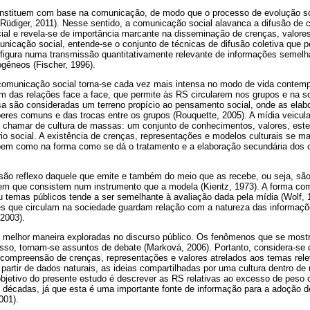
onstituem com base na comunicação, de modo que o processo de evolução so
Rüdiger, 2011). Nesse sentido, a comunicação social alavanca a difusão de 
al e revela-se de importância marcante na disseminação de crenças, valore
unicação social, entende-se o conjunto de técnicas de difusão coletiva que
nfigura numa transmissão quantitativamente relevante de informações semelh
gêneos (Fischer, 1996).
comunicação social torna-se cada vez mais intensa no modo de vida contem
 das relações face a face, que permite às RS circularem nos grupos e na s
são consideradas um terreno propício ao pensamento social, onde as elabo
eres comuns e das trocas entre os grupos (Rouquette, 2005). A mídia veicula
chamar de cultura de massas: um conjunto de conhecimentos, valores, este
io social. A existência de crenças, representações e modelos culturais se m
m como na forma como se dá o tratamento e a elaboração secundária dos co
ão reflexo daquele que emite e também do meio que as recebe, ou seja, sã
m que consistem num instrumento que a modela (Kientz, 1973). A forma com
u temas públicos tende a ser semelhante à avaliação dada pela mídia (Wolf, 
es que circulam na sociedade guardam relação com a natureza das informaç
2003).
 melhor maneira exploradas no discurso público. Os fenômenos que se most
sso, tornam-se assuntos de debate (Marková, 2006). Portanto, considera-se 
à compreensão de crenças, representações e valores atrelados aos temas rele
artir de dados naturais, as ideias compartilhadas por uma cultura dentro de
bjetivo do presente estudo é descrever as RS relativas ao excesso de peso c
s décadas, já que esta é uma importante fonte de informação para a adoção 
001).