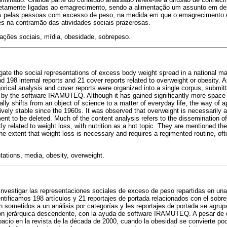
iretamente ligadas ao emagrecimento, sendo a alimentação um assunto em 
das pelas pessoas com excesso de peso, na medida em que o emagrecimento 
es na contramão das atividades sociais prazerosas.
ações sociais, mídia, obesidade, sobrepeso.
gate the social representations of excess body weight spread in a national ma
 198 internal reports and 21 cover reports related to overweight or obesity. Al
gorical analysis and cover reports were organized into a single corpus, submi
n, by the software IRAMUTEQ. Although it has gained significantly more space i
lly shifts from an object of science to a matter of everyday life, the way of
ively stable since the 1960s. It was observed that overweight is necessarily 
ent to be deleted. Much of the content analysis refers to the dissemination o
tly related to weight loss, with nutrition as a hot topic. They are mentioned the
he extent that weight loss is necessary and requires a regimented routine, oft
ntations, media, obesity, overweight.
 investigar las representaciones sociales de exceso de peso repartidas en una
ntificamos 198 artículos y 21 reportajes de portada relacionados con el sobr
on sometidos a un análisis por categorías y les reportajes de portada se agru
ión jerárquica descendente, con la ayuda de software IRAMUTEQ. A pesar de
acio en la revista de la década de 2000, cuando la obesidad se convierte poc