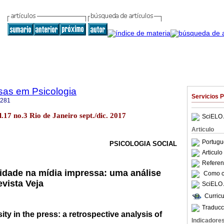
sas em Psicologia
Servicios 
4281
ol.17 no.3 Rio de Janeiro sept./dic. 2017
SciELO 
Articulo
Portugu
PSICOLOGIA SOCIAL
Articul
Referenc
idade na mídia impressa: uma análise
Como ci
evista Veja
SciELO 
Curric
Traducc
ty in the press: a retrospective analysis of
Indicadore