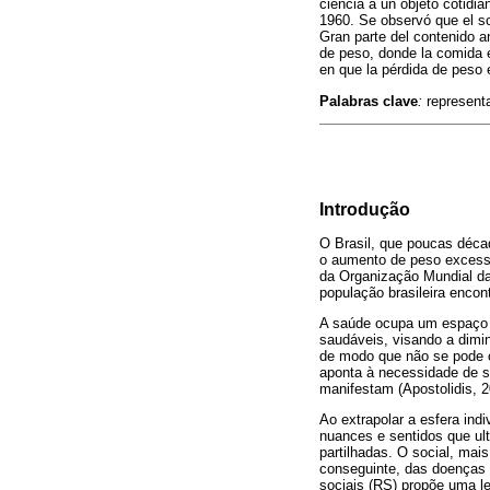
ciencia a un objeto cotidi
1960. Se observó que el s
Gran parte del contenido an
de peso, donde la comida 
en que la pérdida de peso 
Palabras clave
:
representa
Introdução
O Brasil, que poucas déca
o aumento de peso excess
da Organização Mundial d
população brasileira enco
A saúde ocupa um espaço 
saudáveis, visando a dimi
de modo que não se pode 
aponta à necessidade de s
manifestam (Apostolidis, 2
Ao extrapolar a esfera ind
nuances e sentidos que ult
partilhadas. O social, mai
conseguinte, das doenças e
sociais (RS) propõe uma le