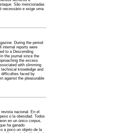
destaque. São mencionadas
é necessário e exige uma
gazine. During the period
l internal reports were
tted to a Descending
n the journal since the
 approaching the excess
associated with slimming
f technical knowledge and
 difficulties faced by
en against the pleasurable
 revista nacional. En el
epeso o la obesidad. Todos
paron en un único corpus,
 que ha ganado
o a poco un objeto de la