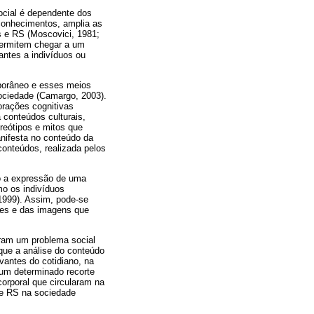
cial é dependente dos
conhecimentos, amplia as
s e RS (Moscovici, 1981;
 permitem chegar a um
antes a indivíduos ou
porâneo e esses meios
ociedade (Camargo, 2003).
rações cognitivas
 conteúdos culturais,
reótipos e mitos que
anifesta no conteúdo da
nteúdos, realizada pelos
o a expressão de uma
o os indivíduos
1999). Assim, pode-se
ões e das imagens que
ram um problema social
que a análise do conteúdo
vantes do cotidiano, na
 um determinado recorte
orporal que circularam na
de RS na sociedade