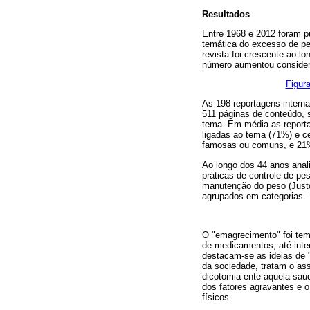
Resultados
Entre 1968 e 2012 foram pu
temática do excesso de pe
revista foi crescente ao l
número aumentou consider
Figura
As 198 reportagens intern
511 páginas de conteúdo, 
tema. Em média as reportag
ligadas ao tema (71%) e ce
famosas ou comuns, e 21%
Ao longo dos 44 anos ana
práticas de controle de pe
manutenção do peso (Just
agrupados em categorias.
O "emagrecimento" foi tema
de medicamentos, até inte
destacam-se as ideias de 
da sociedade, tratam o as
dicotomia ente aquela sau
dos fatores agravantes e o
físicos.