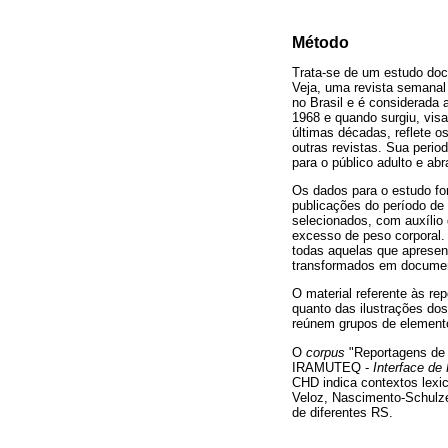
Método
Trata-se de um estudo docu
Veja, uma revista semanal 
no Brasil e é considerada 
1968 e quando surgiu, visav
últimas décadas, reflete o
outras revistas. Sua perio
para o público adulto e ab
Os dados para o estudo for
publicações do período de
selecionados, com auxílio 
excesso de peso corporal
todas aquelas que apresen
transformados em documen
O material referente às re
quanto das ilustrações dos
reúnem grupos de elemento
O
corpus
"Reportagens de 
IRAMUTEQ -
Interface de
CHD indica contextos lexic
Veloz, Nascimento-Schulz
de diferentes RS.