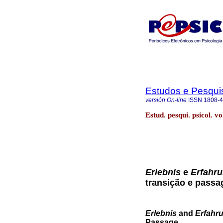
Estudos e Pesqui
versión On-line
ISSN
1808-
Estud. pesqui. psicol. v
Erlebnis
e
Erfahr
transição e pass
Erlebnis
and
Erfahr
Passage