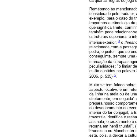
da qual as regras do jogo 
Remetendo ao mencionado 
considerado pelo tradutor,
exemplo, para o caso do tr
traçarmos a etimologia da 
que significa limite, cami
também pode relacionar-
estruturais superiores e i
3
interior/exterior;
o
thresh
relacionada com a passage
pedra, o peitoril que se e
conseguinte, sempre uma 
marcação da ultrapassagem
peculiaridades: "o limiar d
estão contidos na palavra
5
2006, p. 535)
.
Muito se tem falado sobre o
aspecto locativo é um refer
da linha na areia ou de um
diretamente, em seguida" o
prepara nosso comportament
do desdobramento do event
interior do lar conjugal, 
travessia identifica e res
assinala, o cruzamento é 
retorna em herói triunfal"
Francisco ou Manchester q
está, pois, a deixar a cul