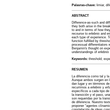
Palavras-chave:
limiar, di
ABSTRACT
Difference-as-such and di
they both arise in the break
to and in terms of how the
recourse to
erlebnis
and
er
each type of experience. T
function fulfilled by thresh
processual differentiators 
Benjamin's thought on expe
understandings of
erlebnis
Keywords:
threshold, expe
RESUMEN
La diferencia como tal y l
Aunque ambos surgen en la 
dan lugar y en términos de
recurrimos a
erlebnis
y
erf
específicos a cada tipo de
la transición y el paso, un
son requeridas por la tran
de diferencia. Nuestro tex
proponer "agentes clínamic
constelación de ideas con