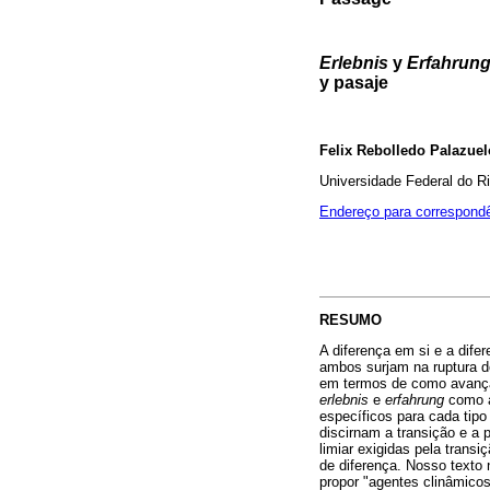
Erlebnis
y
Erfahrun
y pasaje
Felix Rebolledo Palazuel
Universidade Federal do R
Endereço para correspond
RESUMO
A diferença em si e a dif
ambos surjam na ruptura do
em termos de como avançam.
erlebnis
e
erfahrung
como a
específicos para cada tip
discirnam a transição e a 
limiar exigidas pela tran
de diferença. Nosso texto
propor "agentes clinâmico