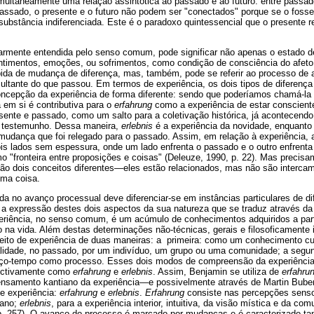
multaneamente uma relação assintótica ao passado e ao futuro: entre passado
assado, o presente e o futuro não podem ser "conectados" porque se o fosse
bstância indiferenciada. Este é o paradoxo quintessencial que o presente re
armente entendida pelo senso comum, pode significar não apenas o estado de
ntimentos, emoções, ou sofrimentos, como condição de consciência do afeto 
ida de mudança de diferença, mas, também, pode se referir ao processo de
ultante do que passou. Em termos de experiência, os dois tipos de diferen
ncepção da experiência de forma diferente: sendo que poderíamos chamá-la 
a em si é contributiva para o
erfahrung
como a experiência de estar conscient
resente e passado, como um salto para a coletivação histórica, já acontecen
e testemunho. Dessa maneira,
erlebnis
é a experiência da novidade, enquant
mudança que foi relegado para o passado. Assim, em relação à experiência, a
is lados sem espessura, onde um lado enfrenta o passado e o outro enfrent
 "fronteira entre proposições e coisas" (Deleuze, 1990, p. 22). Mas precisa
são dois conceitos diferentes—eles estão relacionados, mas não são intercam
sma coisa.
da no avanço processual deve diferenciar-se em instâncias particulares de d
 a expressão destes dois aspectos da sua natureza que se traduz através da
periência, no senso comum, é um acúmulo de conhecimentos adquiridos a part
 na vida. Além destas determinações não-técnicas, gerais e filosoficamente 
ceito de experiência de duas maneiras: a primeira: como um conhecimento cu
alidade, no passado, por um indivíduo, um grupo ou uma comunidade; a segu
paço-tempo como processo. Esses dois modos de compreensão da experiênci
pectivamente como
erfahrung
e
erlebnis
. Assim, Benjamin se utiliza de
erfahru
nsamento kantiano da experiência—e possivelmente através de Martin Buber
de experiência:
erfahrung
e
erlebnis
.
Erfahrung
consiste nas percepções sensor
mano;
erlebnis
, para a experiência interior, intuitiva, da visão mística e da c
, p. 257). O avanço do processo é marcado por mudanças e é caracterizado ta