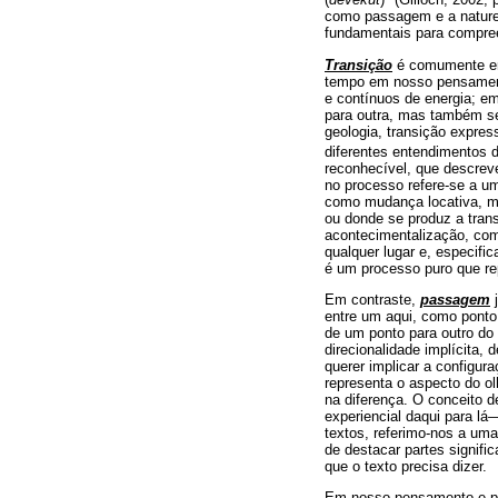
como passagem e a naturez
fundamentais para compree
Transição
é comumente ent
tempo em nosso pensamento
e contínuos de energia; e
para outra, mas também se 
geologia, transição expre
diferentes entendimentos 
reconhecível, que descrev
no processo refere-se a 
como mudança locativa, m
ou donde se produz a tran
acontecimentalização, com
qualquer lugar e, especifi
é um processo puro que rep
Em contraste,
passagem
j
entre um aqui, como ponto 
de um ponto para outro do
direcionalidade implícita,
querer implicar a configur
representa o aspecto do olh
na diferença. O conceito 
experiencial daqui para lá
textos, referimo-nos a um
de destacar partes signif
que o texto precisa dizer.
Em nosso pensamento e par