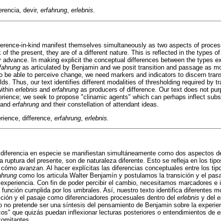
ferencia, devir,
erfahrung
,
erlebnis.
fference-in-kind manifest themselves simultaneously as two aspects of proce
 of the present, they are of a different nature. This is reflected in the types o
y advance. In making explicit the conceptual differences between the types 
fahrung
as articulated by Benjamin and we posit transition and passage as m
o be able to perceive change, we need markers and indicators to discern tran
olds. Thus, our text identifies different modalities of thresholding required by 
within
erlebnis
and
erfahrung
as producers of difference. Our text does not purp
rience; we seek to propose "clinamic agents" which can perhaps inflect subs
and
erfahrung
and their constellation of attendant ideas.
rience, difference,
erfahrung
,
erlebnis.
a diferencia en especie se manifiestan simultáneamente como dos aspectos de
ruptura del presente, son de naturaleza diferente. Esto se refleja en los tip
 cómo avanzan. Al hacer explícitas las diferencias conceptuales entre los tip
ahrung
como los articula Walter Benjamín y postulamos la transición y el p
 experiencia. Con fin de poder percibir el cambio, necesitamos marcadores e i
a función cumplida por los umbrales. Así, nuestro texto identifica diferentes 
sición y el pasaje como diferenciadores procesuales dentro del
erlebnis
y del
e
to no pretende ser una síntesis del pensamiento de Benjamin sobre la exper
os" que quizás puedan inflexionar lecturas posteriores o entendimientos de
e
comitantes.