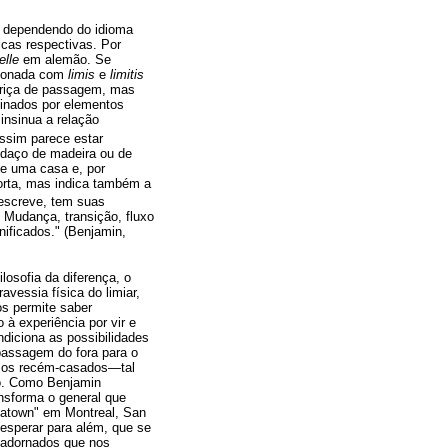
, dependendo do idioma
icas respectivas. Por
lle
em alemão. Se
acionada com
limis
e
limitis
eiriça de passagem, mas
inados por elementos
insinua a relação
assim parece estar
edaço de madeira ou de
 de uma casa e, por
orta, mas indica também a
screve, tem suas
. Mudança, transição, fluxo
nificados." (Benjamin,
ilosofia da diferença, o
ravessia física do limiar,
os permite saber
à experiência por vir e
diciona as possibilidades
passagem do fora para o
re os recém-casados—tal
to. Como Benjamin
nsforma o general que
inatown" em Montreal, San
esperar para além, que se
s adornados que nos