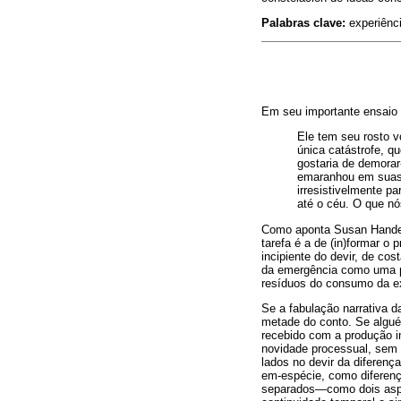
Palabras clave:
experiênci
Em seu importante ensaio
Ele tem seu rosto 
única catástrofe, 
gostaria de demorar
emaranhou em suas 
irresistivelmente p
até o céu. O que n
Como aponta Susan Handelm
tarefa é a de (in)formar o
incipiente do devir, de co
da emergência como uma pr
resíduos do consumo da ex
Se a fabulação narrativa d
metade do conto. Se alguém
recebido com a produção i
novidade processual, sem 
lados no devir da diferenç
em-espécie, como diferen
separados
—
como dois asp