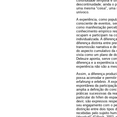
continuidade temporal e si
descontinuidade; ainda o p
uma mesma "coisa", uma su
unívoco.
A experiência, como popul
consciente de eventos, se
como manifestação perceb
conhecimento empírico res
ocupam e participam na co
individualizada. A diferenç
diferença distinta entre p
transmissão narrativa e d
do aspecto cumulativo da 
vista como um plano de do
Deleuze aponta, serve como
diferença e a experiência 
experiência não são a me
Assim, a diferença produzi
possa acomodar e permitir
erfahrung
e
erlebnis
. A ex
espontânea da participação
amplia a definição do con
práticas sucessivas da re
particular do hífen do es
devir, são expressos res
seu engajamento com o pe
distinção entre dois tipos 
recebidas pelo sujeito hu
(
devekut
)" (Gilloch, 2002