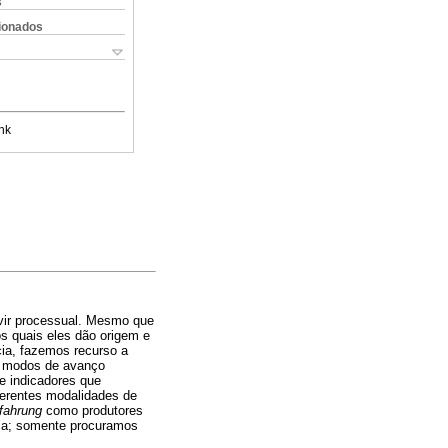
s
cionados
nk
vir processual. Mesmo que
os quais eles dão origem e
cia, fazemos recurso a
o modos de avanço
e indicadores que
iferentes modalidades de
fahrung
como produtores
cia; somente procuramos