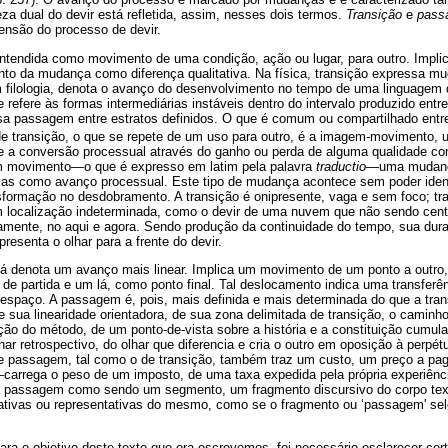
a dual do devir está refletida, assim, nesses dois termos.
Transição
e
pass
nsão do processo de devir.
endida como movimento de uma condição, ação ou lugar, para outro. Implici
 da mudança como diferença qualitativa. Na física, transição expressa m
m filologia, denota o avanço do desenvolvimento no tempo de uma linguagem
refere às formas intermediárias instáveis dentro do intervalo produzido entr
ssa passagem entre estratos definidos. O que é comum ou compartilhado ent
de transição, o que se repete de um uso para outro, é a imagem-movimento
e a conversão processual através do ganho ou perda de alguma qualidade c
um movimento—o que é expresso em latim pela palavra
traductio
—uma mudança 
as como avanço processual. Este tipo de mudança acontece sem poder iden
sformação no desdobramento. A transição é onipresente, vaga e sem foco; tr
 localização indeterminada, como o devir de uma nuvem que não sendo cent
camente, no aqui e agora.
Sendo produção da continuidade do tempo, sua duraç
resenta o olhar para a frente do devir.
á denota um avanço mais linear. Implica um movimento de um ponto a outro, 
de partida e um lá, como ponto final. Tal deslocamento indica uma transferênc
 espaço. A passagem é, pois, mais definida e mais determinada do que a tran
 de sua linearidade orientadora, de sua zona delimitada de transição, o camin
ação do método, de um ponto-de-vista sobre a história e a constituição cumu
ar retrospectivo, do olhar que diferencia e cria o outro em oposição à perpét
de passagem, tal como o de transição, também traz um custo, um preço a pag
—
carrega o peso de um imposto, de uma taxa expedida pela própria experiênc
a passagem como sendo um segmento, um fragmento discursivo do corpo text
icativas ou representativas do mesmo, como se o fragmento ou ‘passagem' se
a o objetivo deste texto que ora escrevemos, foi necessário esclarecer cer