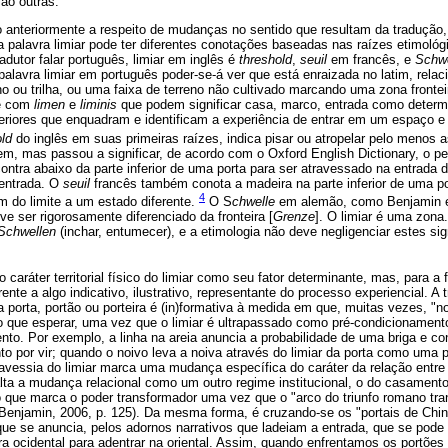
são outras.
anteriormente a respeito de mudanças no sentido que resultam da tradução
 a palavra limiar pode ter diferentes conotações baseadas nas raízes etimológ
adutor falar português, limiar em inglês é
threshold
,
seuil
em francês, e
Schwe
palavra limiar em português poder-se-á ver que está enraizada no latim, rel
nho ou trilha, ou uma faixa de terreno não cultivado marcando uma zona front
se com
limen
e
liminis
que podem significar casa, marco, entrada como determ
nferiores que enquadram e identificam a experiência de entrar em um espaço e 
old
do inglês em suas primeiras raízes, indica pisar ou atropelar pelo menos 
m, mas passou a significar, de acordo com o Oxford English Dictionary, o p
ncontra abaixo da parte inferior de uma porta para ser atravessado na entrada
entrada. O
seuil
francês também conota a madeira na parte inferior de uma p
4
 do limite a um estado diferente.
O S
chwelle
em alemão, como Benjamin e
eve ser rigorosamente diferenciado da fronteira [
Grenze
]. O limiar é uma zona
Schwellen
(inchar, entumecer), e a etimologia não deve negligenciar estes sig
 caráter territorial físico do limiar como seu fator determinante, mas, para a f
ente a algo indicativo, ilustrativo, representante do processo experiencial. A t
a porta, portão ou porteira é (in)formativa à medida em que, muitas vezes, "n
 que esperar, uma vez que o limiar é ultrapassado como pré-condicionamento 
o. Por exemplo, a linha na areia anuncia a probabilidade de uma briga e con
o por vir; quando o noivo leva a noiva através do limiar da porta como uma 
a travessia do limiar marca uma mudança específica do caráter da relação ent
salta a mudança relacional como um outro regime institucional, o do casamen
o que marca o poder transformador uma vez que o "arco do triunfo romano tra
. (Benjamin, 2006, p. 125). Da mesma forma, é cruzando-se os "portais de Ch
ue se anuncia, pelos adornos narrativos que ladeiam a entrada, que se pode 
tura ocidental para adentrar na oriental. Assim, quando enfrentamos os portõe