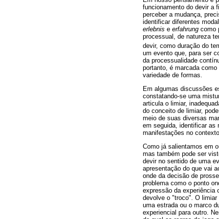
funcionamento do devir a f
perceber a mudança, prec
identificar diferentes mod
erlebnis
e
erfahrung
como p
processual, de natureza t
devir, como duração do te
um evento que, para ser c
da processualidade contínu
portanto, é marcada como u
variedade de formas.
Em algumas discussões espe
constatando-se uma mistur
articula o limiar, inadequ
do conceito de limiar, pode
meio de suas diversas mani
em seguida, identificar a
manifestações no contexto
Como já salientamos em ou
mas também pode ser vist
devir no sentido de uma ev
apresentação do que vai a
onde da decisão de prosse
problema como o ponto onde
expressão da experiência
devolve o "troco". O limia
uma estrada ou o marco dum
experiencial para outro. N