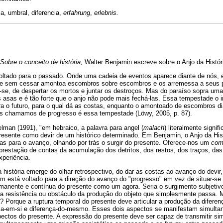
a, umbral, diferencia,
erfahrung
,
erlebnis.
Sobre o conceito de história,
Walter Benjamin escreve sobre o Anjo da Histór
voltado para o passado. Onde uma cadeia de eventos aparece diante de nós,
que sem cessar amontoa escombros sobre escombros e os arremessa a seus 
-se, de despertar os mortos e juntar os destroços. Mas do paraíso sopra um
asas e é tão forte que o anjo não pode mais fechá-las. Essa tempestade o 
ara o futuro, para o qual dá as costas, enquanto o amontoado de escombros d
ós chamamos de progresso é essa tempestade (Löwy, 2005, p. 87).
an (1991), "em hebraico, a palavra para angel (
malach
) literalmente signi
 presente como devir de um histórico determinado. Em Benjamin, o Anjo da His
stas para o avanço, olhando por trás o surgir do presente. Oferece-nos um
com
estação de contas da acumulação dos detritos, dos restos, dos traços, da
periência.
a história emerge do olhar retrospectivo, do dar as costas ao avanço do devir
 está voltado para a direção do avanço do "progresso" em vez de situar-se l
manente e contínua do presente como um agora. Seria o surgimento subjetiv
a resistência ou obstáculo da produção do objeto que simplesmente passa. 
a? Porque a ruptura temporal do presente deve articular a produção da diferen
ça-em-si e diferença-do-mesmo. Esses dois aspectos se manifestam simult
ectos do presente. A expressão do presente deve ser capaz de transmitir s