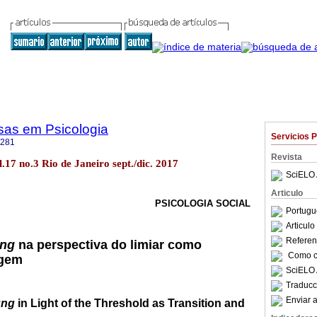
sas em Psicologia
Servicios 
4281
Revista
ol.17 no.3 Rio de Janeiro sept./dic. 2017
SciELO 
Articulo
PSICOLOGIA SOCIAL
Portugu
Articul
Referenc
ung
na perspectiva do limiar como
Como ci
agem
SciELO 
Traducc
Enviar a
ung
in Light of the Threshold as Transition and