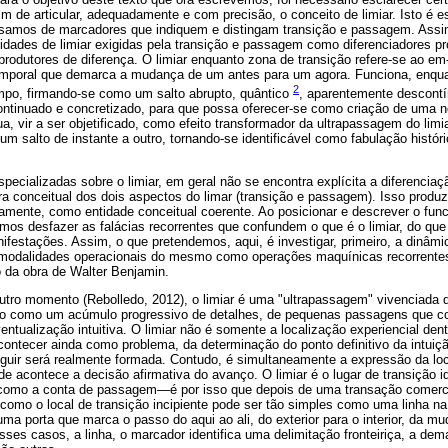
im de articular, adequadamente e com precisão, o conceito de limiar. Isto é e
isamos de marcadores que indiquem e distingam transição e passagem. Assi
alidades de limiar exigidas pela transição e passagem como diferenciadores p
rodutores de diferença. O limiar enquanto zona de transição refere-se ao em
emporal que demarca a mudança de um antes para um agora. Funciona, enquan
2
mpo, firmando-se como um salto abrupto, quântico
, aparentemente descontí
ontinuado e concretizado, para que possa oferecer-se como criação de uma no
a, vir a ser objetificado, como efeito transformador da ultrapassagem do lim
m salto de instante a outro, tornando-se identificável como fabulação histó
cializadas sobre o limiar, em geral não se encontra explícita a diferenciaçã
a conceitual dos dois aspectos do limar (transição e passagem). Isso prod
adamente, como entidade conceitual coerente. Ao posicionar e descrever o fun
mos desfazer as falácias recorrentes que confundem o que é o limiar, do que o 
festações. Assim, o que pretendemos, aqui, é investigar, primeiro, a dinâmic
s modalidades operacionais do mesmo como operações maquínicas recorrente
 da obra de Walter Benjamin.
tro momento (Rebolledo, 2012), o limiar é uma "ultrapassagem" vivenciada d
o como um acúmulo progressivo de detalhes, de pequenas passagens que co
entualização intuitiva. O limiar não é somente a localização experiencial dent
contecer ainda como problema, da determinação do ponto definitivo da intuiç
guir será realmente formada. Contudo, é simultaneamente a expressão da loc
 acontece a decisão afirmativa do avanço. O limiar é o lugar de transição ide
 como a conta de passagem—é por isso que depois de uma transação comerci
r como o local de transição incipiente pode ser tão simples como uma linha 
a porta que marca o passo do aqui ao ali, do exterior para o interior, da 
esses casos, a linha, o marcador identifica uma delimitação fronteiriça, a de