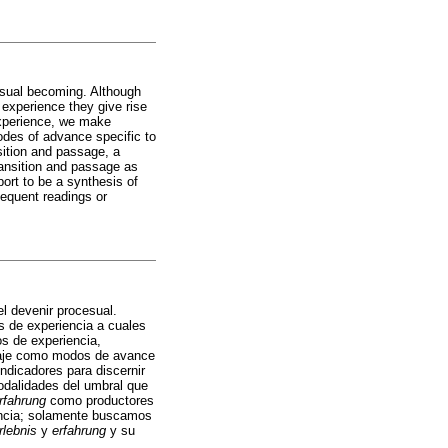
ssual becoming. Although
f experience they give rise
experience, we make
odes of advance specific to
sition and passage, a
transition and passage as
ort to be a synthesis of
equent readings or
l devenir procesual.
os de experiencia a cuales
os de experiencia,
asaje como modos de avance
ndicadores para discernir
modalidades del umbral que
rfahrung
como productores
iencia; solamente buscamos
rlebnis
y
erfahrung
y su