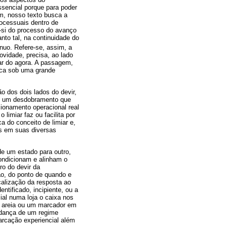
ssencial porque para poder
m, nosso texto busca a
rocessuais dentro de
-si do processo do avanço
to tal, na continuidade do
nuo. Refere-se, assim, a
vidade, precisa, ao lado
iar do agora. A passagem,
rica sob uma grande
o dos dois lados do devir,
uz um desdobramento que
cionamento operacional real
limiar faz ou facilita por
a do conceito de limiar e,
s em suas diversas
e um estado para outro,
ndicionam e alinham o
ro do devir da
ão, do ponto de quando e
alização da resposta ao
ntificado, incipiente, ou a
al numa loja o caixa nos
na areia ou um marcador em
mudança de um regime
marcação experiencial além