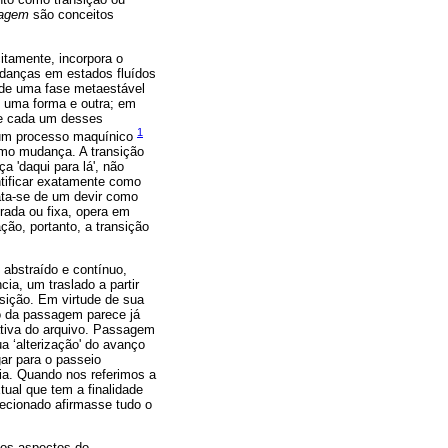
agem
são conceitos
tamente, incorpora o
udanças em estados fluídos
 de uma fase metaestável
e uma forma e outra; em
re cada um desses
1
, um processo maquínico
omo mudança. A transição
'daqui para lá', não
tificar exatamente como
ata-se de um devir como
rada ou fixa, opera em
ão, portanto, a transição
abstraído e contínuo,
ia, um traslado a partir
sição. Em virtude de sua
ho da passagem parece já
lativa do arquivo. Passagem
ua ‘alterização' do avanço
ar para o passeio
ia. Quando nos referimos a
ual que tem a finalidade
lecionado afirmasse tudo o
tos aspectos do