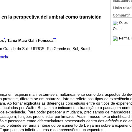
Indicadore
Links rela
Compartir
g
en la perspectiva del umbral como transición
Otros
Otros
Permali
*
**
os
; Tania Mara Galli Fonseca
io Grande do Sul - UFRGS, Rio Grande do Sul, Brasil
ência
erença em espécie manifestam-se simultaneamente como dois aspectos do de
 presente, diferem-se em natureza. Isto se reflete nos tipos de experiência 
 Ao tornar explícitas as diferenças conceituais entre os tipos de experiên
rticulados por Walter Benjamin e indicamos a transição e a passagem com
o de experiência. Para poder perceber a mudança, precisamos de marcadores 
passagem, funções preenchidas por limiares. Assim, nosso texto identifica d
sição e passagem como diferenciadores processuais dentro dos
erlebnis
e do
er
 não pretende ser uma síntese do pensamento de Benjamin sobre a experiên
s" que possam infletir leituras e compreensões subsequentes.