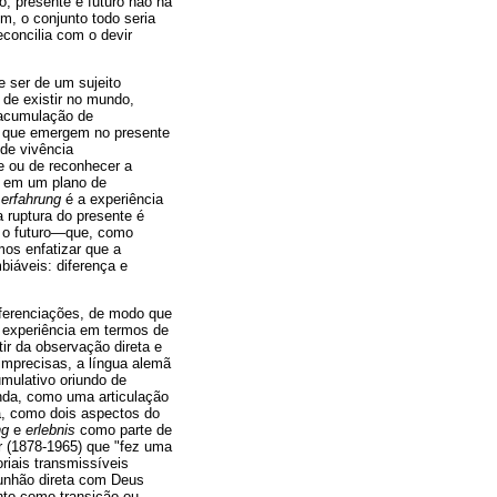
, presente e futuro não há
m, o conjunto todo seria
concilia com o devir
 ser de um sujeito
de existir no mundo,
 acumulação de
ça que emergem no presente
de vivência
e ou de reconhecer a
do em um plano de
o
erfahrung
é a experiência
 ruptura do presente é
a o futuro—que, como
mos enfatizar que a
biáveis: diferença e
iferenciações, de modo que
 experiência em termos de
ir da observação direta e
imprecisas, a língua alemã
mulativo oriundo de
nda, como uma articulação
a, como dois aspectos do
ng
e
erlebnis
como parte de
 (1878-1965) que "fez uma
iais transmissíveis
omunhão direta com Deus
nto como transição ou