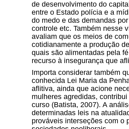
de desenvolvimento do capital
entre o Estado polícia e a míd
do medo e das demandas por m
controle etc. Também nesse v
avaliam que os meios de co
cotidianamente a produção de 
quais são alimentadas pela f
recurso à insegurança que afl
Importa considerar também qu
conhecida Lei Maria da Penha 
aflitiva, ainda que acione ne
mulheres agredidas, contribu
curso (Batista, 2007). A análi
determinadas leis na atualida
prováveis interseções com o p
sociedades neoliberais.