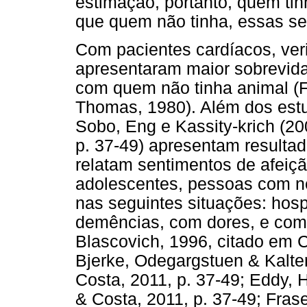
estimação, portanto, quem tinh
que quem não tinha, essas se
Com pacientes cardíacos, ver
apresentaram maior sobrevid
com quem não tinha animal (F
Thomas, 1980). Além dos est
Sobo, Eng e Kassity-krich (20
p. 37-49) apresentam resulta
relatam sentimentos de afeiç
adolescentes, pessoas com n
nas seguintes situações: hos
demências, com dores, e com 
Blascovich, 1996, citado em C
Bjerke, Odegargstuen & Kalte
Costa, 2011, p. 37-49; Eddy, 
& Costa, 2011, p. 37-49; Fras