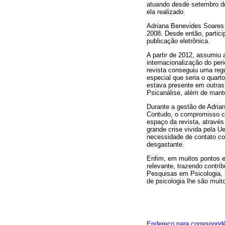
atuando desde setembro de 
ela realizado.
Adriana Benevides Soares 
2008. Desde então, partici
publicação eletrônica.
A partir de 2012, assumiu
internacionalização do pe
revista conseguiu uma reg
especial que seria o quart
estava presente em outras 
Psicanálise, além de mante
Durante a gestão de Adria
Contudo, o compromisso com
espaço da revista, através
grande crise vivida pela U
necessidade de contato co
desgastante.
Enfim, em muitos pontos e 
relevante, trazendo contri
Pesquisas em Psicologia, 
de psicologia lhe são muito
Endereço para correspond