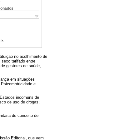
s
cionados
nk
tituição no acolhimento de
sexo tarifado entre
 de gestores de saúde;
riança em situações
; Psicomotricidade e
a Estados incomuns de
sco de uso de drogas;
itária do conceito de
issão Editorial, que vem