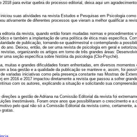
2018 para evitar quebra do processo editorial, deixa aqui um agradecimento 
iniciou suas atividades na revista Estudos e Pesquisas em Psicologia como
pou ativamente de diferentes processos que vieram a melhor qualificar a revi
 a editoria da revista, quando então foram mudadas normas e procedimentos 
riódico e também a implantação de uma política de ética mais específica. C
ularidade de publicação, tornando-se quadrimestral e contemplando a possib
o do ano. Deixou, então, de ser uma revista de psicologia em geral e setorizo
revistas, organizando os artigos em torno de três grandes áreas: Desenvolvim
r uma seção específica sobre história da psicologia (Clio-Psyché).
na, muitas e grandes dificuldades foram enfrentadas, em diversos momentos 
 a boa gestão e a qualidade da publicação se manteve e, assim, foi possível
 de variadas iniciativas como pela presença constante nas Mostras de Extens
erj em 2016 e 2017 impactou diretamente a revista que passou a sofrer grand
ntínuo com os autores, explicando a situação e solicitando sua compreensão
direções a gestão de Adriana na Comissão Editorial da revista foi extremamen
buições inestimáveis. Foram onze anos que possibilitaram o crescimento e a 
motivo pelo qual não só a Comissão Editorial da revista como, certamente,
 gratas.
ência