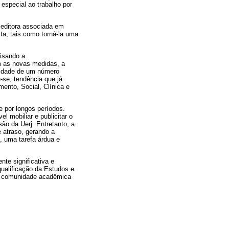
especial ao trabalho por
 editora associada em
sta, tais como torná-la uma
visando a
om as novas medidas, a
ilidade de um número
u-se, tendência que já
ento, Social, Clínica e
e por longos períodos.
 mobiliar e publicitar o
ão da Uerj. Entretanto, a
e atraso, gerando a
, uma tarefa árdua e
te significativa e
qualificação da Estudos e
 a comunidade acadêmica