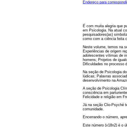
Endereço para correspond
É com muita alegria que 
em Psicologia. Na atual co
pesquisadores(as) simbol
como com a ciência feita 
Neste volume, temos na se
Experiências de origem rep
adolescentes vítimas de i
homens; Projetos de igual
Dificuldades no processo d
Na seção de Psicologia do
lúdicas; Palavras associad
desenvolvimento na Amazôni
A seção de Psicologia Clí
consciência em parturiente
Felicidade e religião em Fr
Já na seção Clio-Psyché te
comunidade.
Encerrando o número, apre
Este número (v18n2) é o úl