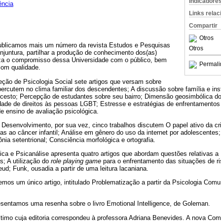
Indicadore
ência
Links rela
Compartir
Otros
publicamos mais um número da revista Estudos e Pesquisas
Otros
njuntura, partilhar a produção de conhecimento dos(as)
iza o compromisso dessa Universidade com o público, bem
Permali
com qualidade.
ção de Psicologia Social sete artigos que versam sobre
ercutem no clima familiar dos descendentes; A discussão sobre família e ins
ncesto; Percepção de estudantes sobre seu bairro; Dimensão geosimbólica do 
dade de direitos às pessoas LGBT; Estresse e estratégias de enfrentamentos
e ensino de avaliação psicológica.
 Desenvolvimento, por sua vez, cinco trabalhos discutem O papel ativo da c
as ao câncer infantil; Análise em gênero do uso da internet por adolescentes
a setentrional; Consciência morfológica e ortografia.
nica e Psicanálise apresenta quatro artigos que abordam questões relativas 
s; A utilização do
role playing game
para o enfrentamento das situações de ri
eud; Funk, ousadia a partir de uma leitura lacaniana.
mos um único artigo, intitulado Problematização a partir da Psicologia Comun
sentamos uma resenha sobre o livro Emotional Intelligence, de Goleman.
timo cuja editoria correspondeu à professora Adriana Benevides. A nova Com