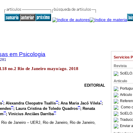
sas em Psicologia
Servicios 
4281
Revista
vol.18 no.2 Rio de Janeiro mayo/ago. 2018
SciELO 
Articulo
EDITORIAL
Portugu
Articul
Referenc
*
**
*
es
; Alexandra Cleopatre Tsallis
; Ana Maria Jacó Vilela
;
Como ci
**
**
Mendes
; Laura Cristina de Toledo Quadros
; Renata
**
**
SciELO 
im
; Vinicius Anciães Darriba
Traducc
Rio de Janeiro – UERJ, Rio de Janeiro, Rio de Janeiro,
Enviar a