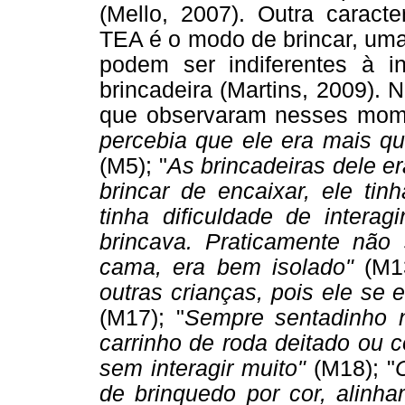
(Mello, 2007). Outra caract
TEA é o modo de brincar, uma
podem ser indiferentes à i
brincadeira (Martins, 2009).
que observaram nesses mome
percebia que ele era mais qu
(M5); "
As brincadeiras dele e
brincar de encaixar, ele tin
tinha dificuldade de interag
brincava. Praticamente nã
cama, era bem isolado"
(M1
outras crianças, pois ele se 
(M17); "
Sempre sentadinho 
carrinho de roda deitado ou 
sem interagir muito"
(M18); "
de brinquedo por cor, alinha