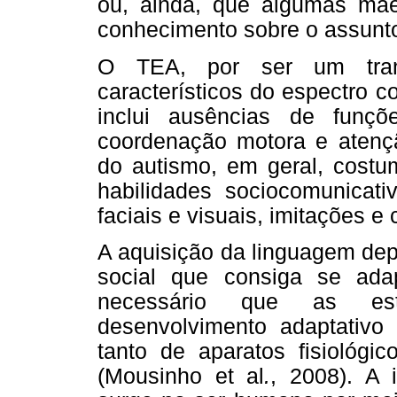
ou, ainda, que algumas mães
conhecimento sobre o assunt
O TEA, por ser um trans
característicos do espectro 
inclui ausências de funções
coordenação motora e atenção
do autismo, em geral, costu
habilidades sociocomunicat
faciais e visuais, imitações 
A aquisição da linguagem dep
social que consiga se adap
necessário que as est
desenvolvimento adaptativo 
tanto de aparatos fisiológ
(Mousinho et al
.
, 2008). A 