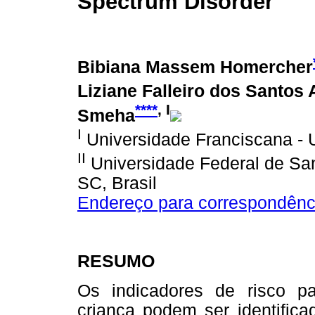
Spectrum Disorder
Bibiana Massem Homercher
Liziane Falleiro dos Santos 
****
, I
Smeha
I
Universidade Franciscana - U
II
Universidade Federal de San
SC, Brasil
Endereço para correspondênc
RESUMO
Os indicadores de risco p
criança podem ser identific