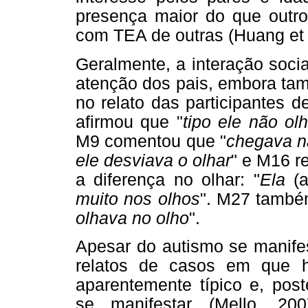
presença maior do que outros
com TEA de outras (Huang et a
Geralmente, a interação soci
atenção dos pais, embora ta
no relato das participantes 
afirmou que "
tipo ele não ol
M9 comentou que "
chegava na
ele desviava o olhar
" e M16 re
a diferença no olhar: "
Ela
(
muito nos olhos
". M27 també
olhava no olho
".
Apesar do autismo se manifes
relatos de casos em que 
aparentemente típico e, pos
se manifestar (Mello, 20