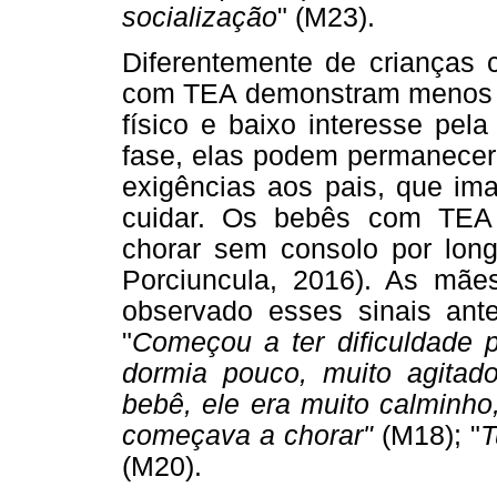
socialização
" (M23).
Diferentemente de crianças 
com TEA demonstram menos cu
físico e baixo interesse pel
fase, elas podem permanecer 
exigências aos pais, que imag
cuidar. Os bebês com TEA
chorar sem consolo por long
Porciuncula, 2016). As mã
observado esses sinais ant
"
Começou a ter dificuldade p
dormia pouco, muito agitad
bebê, ele era muito calminho
começava a chorar"
(M18); "
T
(M20).