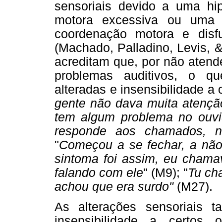
sensoriais devido a uma hi
motora excessiva ou uma c
coordenação motora e dis
(Machado, Palladino, Levis, 
acreditam que, por não atend
problemas auditivos, o q
alteradas e insensibilidade a 
gente não dava muita atenção
tem algum problema no ouvid
responde aos chamados, 
"
Começou a se fechar, a não o
sintoma foi assim, eu chama
falando com ele
" (M9); "
Tu cha
achou que era surdo"
(M27).
As alterações sensoriais
insensibilidade a certo