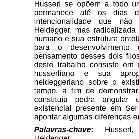
Husserl se opõem a todo 
permanece até os dias d
intencionalidade que não
Heidegger, mas radicalizada 
humano e sua estrutura ontoló
para o desenvolvimento
pensamento desses dois filós
deste trabalho consiste em
husserliano e sua aprop
heideggeriano sobre o exis
tempo, a fim de demonstra
constituiu pedra angular 
existencial presente em Se
apontar algumas diferenças e
Palavras-chave
:
Husserl, f
Heidegger.