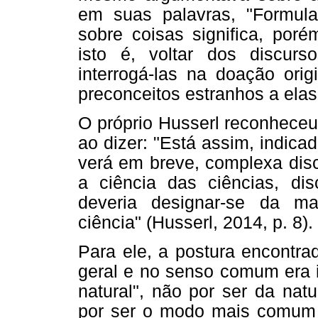
em suas palavras, "Formular
sobre coisas significa, poré
isto é, voltar dos discur
interrogá-las na doação orig
preconceitos estranhos a elas"
O próprio Husserl reconheceu
ao dizer: "Está assim, indic
verá em breve, complexa disci
a ciência das ciências, dis
deveria designar-se da ma
ciência" (Husserl, 2014, p. 8).
Para ele, a postura encontra
geral e no senso comum era i
natural", não por ser da na
por ser o modo mais comum c