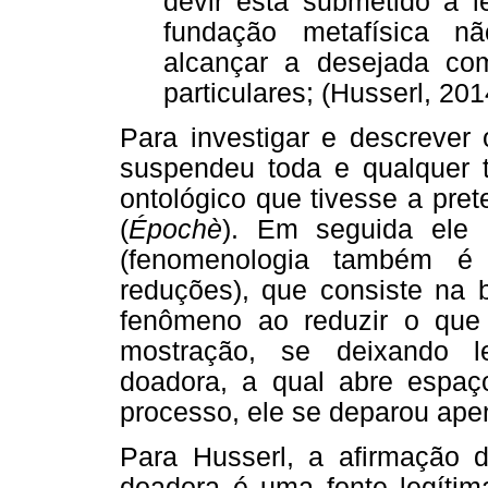
devir está submetido à l
fundação metafísica nã
alcançar a desejada com
particulares; (Husserl, 201
Para investigar e descrever
suspendeu toda e qualquer t
ontológico que tivesse a pre
(
Épochè
). Em seguida ele 
(fenomenologia também é
reduções), que consiste na b
fenômeno ao reduzir o que
mostração, se deixando le
doadora, a qual abre espaç
processo, ele se deparou ape
Para Husserl, a afirmação d
doadora é uma fonte legítim