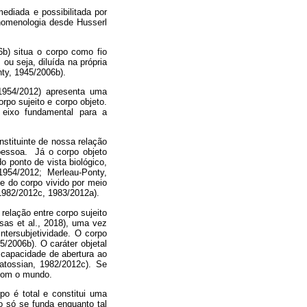
ediada e possibilitada por
enomenologia desde Husserl
b) situa o corpo como fio
u seja, diluída na própria
nty, 1945/2006b).
(1954/2012) apresenta uma
rpo sujeito e corpo objeto.
 eixo fundamental para a
nstituinte de nossa relação
pessoa. Já o corpo objeto
 ponto de vista biológico,
1954/2012; Merleau-Ponty,
e do corpo vivido por meio
 1982/2012c, 1983/2012a).
 relação entre corpo sujeito
sas et al., 2018), uma vez
ntersubjetividade. O corpo
5/2006b). O caráter objetal
 capacidade de abertura ao
atossian, 1982/2012c). Se
 com o mundo.
po é total e constitui uma
o só se funda enquanto tal