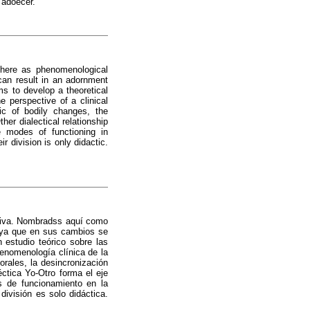
 adoecer.
 here as phenomenological
 can result in an adornment
ms to develop a theoretical
e perspective of a clinical
ic of bodily changes, the
er dialectical relationship
he modes of functioning in
 division is only didactic.
jetiva. Nombradss aquí como
o ya que en sus cambios se
n estudio teórico sobre las
fenomenología clínica de la
orales, la desincronización
éctica Yo-Otro forma el eje
s de funcionamiento en la
ivisión es solo didáctica.