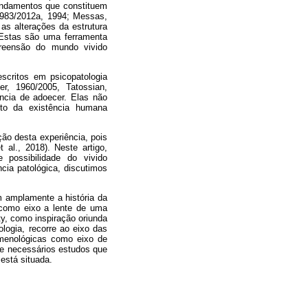
fundamentos que constituem
 1983/2012a, 1994; Messas,
as alterações da estrutura
 Estas são uma ferramenta
preensão do mundo vivido
scritos em psicopatologia
r, 1960/2005, Tatossian,
ncia de adoecer. Elas não
to da existência humana
ção desta experiência, pois
 al., 2018). Neste artigo,
possibilidade do vivido
cia patológica, discutimos
 amplamente a história da
r como eixo a lente de uma
y, como inspiração oriunda
logia, recorre ao eixo das
omenológicas como eixo de
de necessários estudos que
está situada.