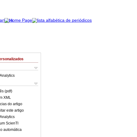
ersonalizados
Analytics
ês (pdf)
em XML
cias do artigo
tar este artigo
Analytics
lum ScienTI
o automática