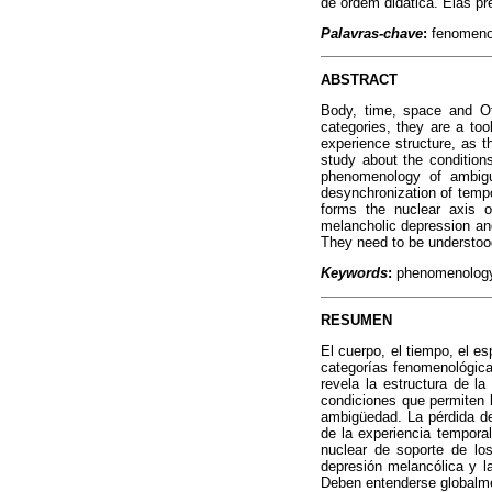
de ordem didática. Elas p
Palavras-chave
:
fenomenolo
ABSTRACT
Body, time, space and Ot
categories, they are a too
experience structure, as t
study about the conditions
phenomenology of ambigui
desynchronization of tempo
forms the nuclear axis of
melancholic depression and
They need to be understood 
Keywords
:
phenomenology,
RESUMEN
El cuerpo, el tiempo, el e
categorías fenomenológica
revela la estructura de la
condiciones que permiten l
ambigüedad. La pérdida de 
de la experiencia temporal
nuclear de soporte de lo
depresión melancólica y l
Deben entenderse globalme