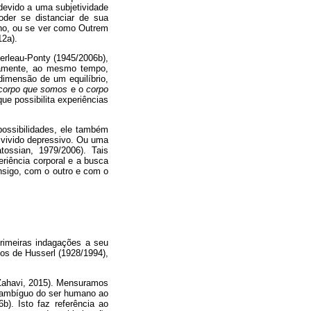
 devido a uma subjetividade
poder se distanciar de sua
elho, ou se ver como Outrem
12a).
erleau-Ponty (1945/2006b),
riamente, ao mesmo tempo,
dimensão de um equilíbrio,
corpo que somos
e o
corpo
ue possibilita experiências
ossibilidades, ele também
vivido depressivo. Ou uma
ossian, 1979/2006). Tais
riência corporal e a busca
onsigo, com o outro e com o
rimeiras indagações a seu
hos de Husserl (1928/1994),
(Zahavi, 2015). Mensuramos
o ambíguo do ser humano ao
). Isto faz referência ao