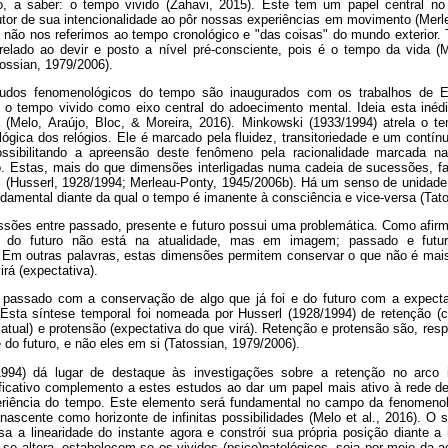
o, a saber: o tempo vivido (Zahavi, 2015). Este tem um papel central no
utor de sua intencionalidade ao pôr nossas experiências em movimento (Merl
 não nos referimos ao tempo cronológico e "das coisas" do mundo exterio
trelado ao devir e posto a nível pré-consciente, pois é o tempo da vida (
ossian, 1979/2006).
studos fenomenológicos do tempo são inaugurados com os trabalhos de 
a o tempo vivido como eixo central do adoecimento mental. Ideia esta iné
a (Melo, Araújo, Bloc, & Moreira, 2016). Minkowski (1933/1994) atrela o 
gica dos relógios. Ele é marcado pela fluidez, transitoriedade e um contínu
possibilitando a apreensão deste fenômeno pela racionalidade marcada n
o. Estas, mais do que dimensões interligadas numa cadeia de sucessões, 
l (Husserl, 1928/1994; Merleau-Ponty, 1945/2006b). Há um senso de unidad
damental diante da qual o tempo é imanente à consciência e vice-versa (Tat
ssões entre passado, presente e futuro possui uma problemática. Como afirm
 do futuro não está na atualidade, mas em imagem; passado e fut
). Em outras palavras, estas dimensões permitem conservar o que não é mais
rá (expectativa).
 passado com a conservação de algo que já foi e do futuro com a expecta
Esta síntese temporal foi nomeada por Husserl (1928/1994) de retenção (c
atual) e protensão (expectativa do que virá). Retenção e protensão são, re
 do futuro, e não eles em si (Tatossian, 1979/2006).
994) dá lugar de destaque às investigações sobre a retenção no arco i
ificativo complemento a estes estudos ao dar um papel mais ativo à rede d
eriência do tempo. Este elemento será fundamental no campo da fenomenolog
scente como horizonte de infinitas possibilidades (Melo et al., 2016). O
ssa a linearidade do instante agora e constrói sua própria posição diante a
se altera, estabelecem-se os vividos (psico)patológicos, seja por meio da a