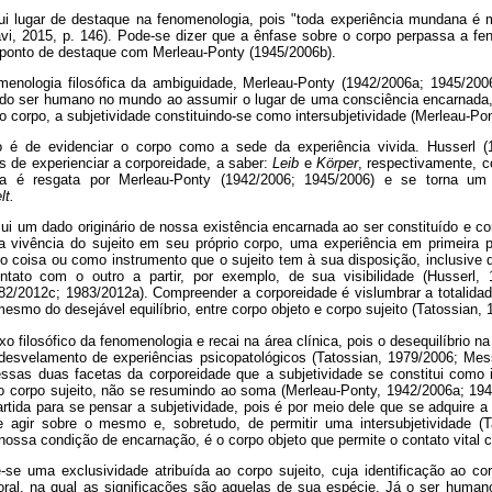
i lugar de destaque na fenomenologia, pois "toda experiência mundana é m
vi, 2015, p. 146). Pode-se dizer que a ênfase sobre o corpo perpassa a f
ponto de destaque com Merleau-Ponty (1945/2006b).
enologia filosófica da ambiguidade, Merleau-Ponty (1942/2006a; 1945/2006
do ser humano no mundo ao assumir o lugar de uma consciência encarnada, o
 corpo, a subjetividade constituindo-se como intersubjetividade (Merleau-Po
 é de evidenciar o corpo como a sede da experiência vivida. Husserl 
s de experienciar a corporeidade, a saber:
Leib
e
Körper
, respectivamente, co
ana é resgata por Merleau-Ponty (1942/2006; 1945/2006) e se torna um
lt.
sui um dado originário de nossa existência encarnada ao ser constituído e co
 vivência do sujeito em seu próprio corpo, uma experiência em primeira 
 coisa ou como instrumento que o sujeito tem à sua disposição, inclusive do
ntato com o outro a partir, por exemplo, de sua visibilidade (Husserl, 
82/2012c; 1983/2012a). Compreender a corporeidade é vislumbrar a totalidad
smo do desejável equilíbrio, entre corpo objeto e corpo sujeito (Tatossian,
o filosófico da fenomenologia e recai na área clínica, pois o desequilíbrio na
 desvelamento de experiências psicopatológicos (Tatossian, 1979/2006; Mes
ssas duas facetas da corporeidade que a subjetividade se constitui como i
do corpo sujeito, não se resumindo ao soma (Merleau-Ponty, 1942/2006a; 194
rtida para se pensar a subjetividade, pois é por meio dele que se adquire a
e agir sobre o mesmo e, sobretudo, de permitir uma intersubjetividade (T
nossa condição de encarnação, é o corpo objeto que permite o contato vital
-se uma exclusividade atribuída ao corpo sujeito, cuja identificação ao cor
oral, na qual as significações são aquelas de sua espécie. Já o ser human