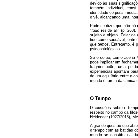
devido às suas significaçõ
também individual, consti
identidade corporal imedia
o vê, alcançando uma inter
Pode-se dizer que não há 
"
tudo
reside ali" (p. 268
sujeito e objeto. Falar d
tido como saudável, entre 
que temos
. Entretanto, é 
psicopatológicas.
Se o corpo, como acena M
pode implicar um fechame
fragmentação, uma perda
experiências apontam para
de um equilíbrio entre o c
mundo é tarefa da clínica 
O Tempo
Discussões sobre o tempo
respeito no campo da filos
Heidegger (1927/2015), Mer
A grande questão que abre
o tempo com as batidas do
mundo se constitui na du