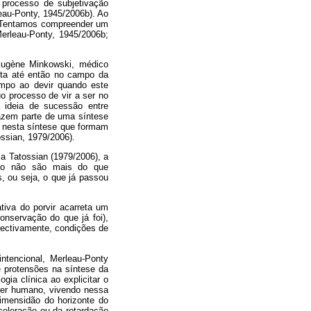
 processo de subjetivação
eau-Ponty, 1945/2006b). Ao
r. Tentamos compreender um
Merleau-Ponty, 1945/2006b;
Eugène Minkowski, médico
dita até então no campo da
tempo ao devir quando este
o processo de vir a ser no
a ideia de sucessão entre
fazem parte de uma síntese
e nesta síntese que formam
ossian, 1979/2006).
a Tatossian (1979/2006), a
uro não são mais do que
, ou seja, o que já passou
tiva do porvir acarreta um
onservação do que já foi),
spectivamente, condições de
ntencional, Merleau-Ponty
e protensões na síntese da
ia clínica ao explicitar o
 ser humano, vivendo nessa
 imensidão do horizonte do
celeração ou da retardação