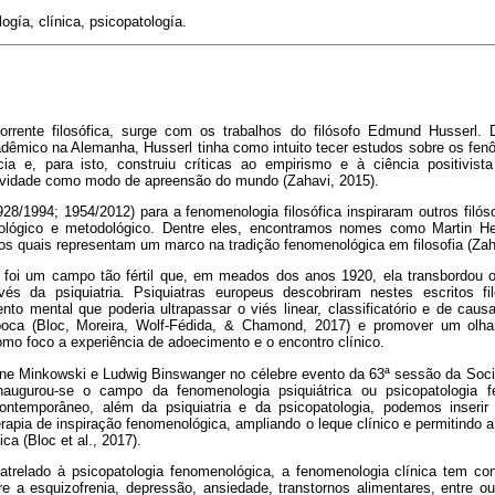
gía, clínica, psicopatología.
rrente filosófica, surge com os trabalhos do filósofo Edmund Husserl.
adêmico na Alemanha, Husserl tinha como intuito tecer estudos sobre os 
ia e, para isto, construiu críticas ao empirismo e à ciência positivis
ividade como modo de apreensão do mundo (Zahavi, 2015).
928/1994; 1954/2012) para a fenomenologia filosófica inspiraram outros filó
mológico e metodológico. Dentre eles, encontramos nomes como Martin He
os quais representam um marco na tradição fenomenológica em filosofia (Zah
a foi um campo tão fértil que, em meados dos anos 1920, ela transbordou o e
ravés da psiquiatria. Psiquiatras europeus descobriram nestes escritos 
o mental que poderia ultrapassar o viés linear, classificatório e de causa
poca (Bloc, Moreira, Wolf-Fédida, & Chamond, 2017) e promover um olhar
como foco a experiência de adoecimento e o encontro clínico.
e Minkowski e Ludwig Binswanger no célebre evento da 63ª sessão da Soci
augurou-se o campo da fenomenologia psiquiátrica ou psicopatologia fe
ontemporâneo, além da psiquiatria e da psicopatologia, podemos inser
terapia de inspiração fenomenológica, ampliando o leque clínico e permitin
ca (Bloc et al., 2017).
trelado à psicopatologia fenomenológica, a fenomenologia clínica tem cont
e a esquizofrenia, depressão, ansiedade, transtornos alimentares, entre