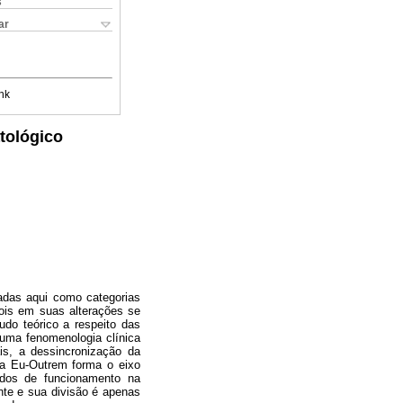
s
ar
nk
tológico
adas aqui como categorias
ois em suas alterações se
udo teórico a respeito das
 uma fenomenologia clínica
is, a dessincronização da
ica Eu-Outrem forma o eixo
odos de funcionamento na
te e sua divisão é apenas