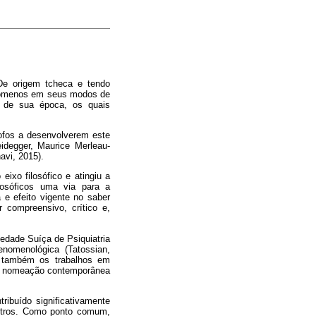
 De origem tcheca e tendo
fenômenos em seus modos de
ta de sua época, os quais
sofos a desenvolverem este
idegger, Maurice Merleau-
avi, 2015).
ixo filosófico e atingiu a
filosóficos uma via para a
 e efeito vigente no saber
 compreensivo, crítico e,
edade Suíça de Psiquiatria
nomenológica (Tatossian,
ir também os trabalhos em
do a nomeação contemporânea
ribuído significativamente
 outros. Como ponto comum,