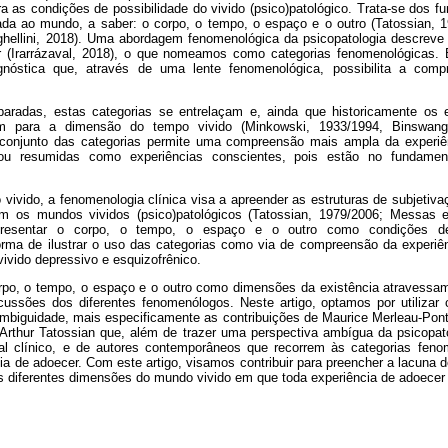
ra as condições de possibilidade do vivido (psico)patológico. Trata-se dos 
ada ao mundo, a saber: o corpo, o tempo, o espaço e o outro (Tatossian,
ghellini, 2018). Uma abordagem fenomenológica da psicopatologia descreve 
r (Irarrázaval, 2018), o que nomeamos como categorias fenomenológicas.
nóstica que, através de uma lente fenomenológica, possibilita a com
aradas, estas categorias se entrelaçam e, ainda que historicamente os e
m para a dimensão do tempo vivido (Minkowski, 1933/1994, Binswange
conjunto das categorias permite uma compreensão mais ampla da experiê
ou resumidas como experiências conscientes, pois estão no fundamen
vivido, a fenomenologia clínica visa a apreender as estruturas de subjetiva
m os mundos vividos (psico)patológicos (Tatossian, 1979/2006; Messas et
resentar o corpo, o tempo, o espaço e o outro como condições de 
orma de ilustrar o uso das categorias como via de compreensão da experiên
vivido depressivo e esquizofrênico.
rpo, o tempo, o espaço e o outro como dimensões da existência atravessam
cussões dos diferentes fenomenólogos. Neste artigo, optamos por utiliza
ambiguidade, mais especificamente as contribuições de Maurice Merleau-Pont
 Arthur Tatossian que, além de trazer uma perspectiva ambígua da psicopato
ial clínico, e de autores contemporâneos que recorrem às categorias fen
a de adoecer. Com este artigo, visamos contribuir para preencher a lacuna 
 diferentes dimensões do mundo vivido em que toda experiência de adoecer 