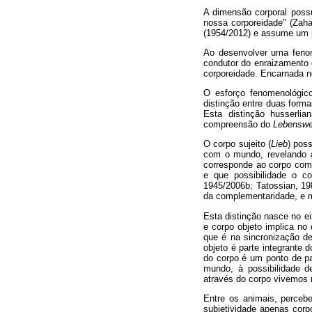
A dimensão corporal possu
nossa corporeidade" (Zaha
(1954/2012) e assume um 
Ao desenvolver uma fenom
condutor do enraizamento 
corporeidade. Encarnada no
O esforço fenomenológico
distinção entre duas forma
Esta distinção husserli
compreensão do
Lebenswe
O corpo sujeito (
Lieb
) pos
com o mundo, revelando a
corresponde ao corpo como
e que possibilidade o co
1945/2006b; Tatossian, 19
da complementaridade, e me
Esta distinção nasce no eix
e corpo objeto implica no
que é na sincronização de
objeto é parte integrante 
do corpo é um ponto de pa
mundo, à possibilidade d
através do corpo vivemos 
Entre os animais, percebe
subjetividade apenas corp