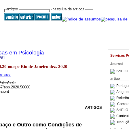
sas em Psicologia
Serviços P
281
Journal
ol.20 no.spe Rio de Janeiro dez. 2020
SciELO 
20.56660
artigo
sicologia
Portugu
957/epp.2020.56660
rsion)
Artigo 
Referên
Como ci
ARTIGOS
SciELO 
Curricu
Traduçã
paço e Outro como Condições de