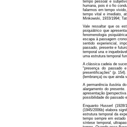
tempo pessoal e subjetiv
humana, pois é o fio cond
falarmos em tempo vivido,
tempo vital e imediato, a
Minkowski, 1933/1994; Tat
Vale ressaltar que os e
psiquiátrico que apresent
fenomenologia psiquiátric
escapa à passagem cronoló
sentido experiencial, im
passado, presente e futur
temporal una e inquebráve
uma estrutura temporal fun
A clássica cadeia de suce
"presença do passado e
presentificações" (p. 154
(lembrança) ou que ainda vi
A permanência ilusória do
alargamento do presente. 
apresentação (perspectiva 
possibilidade do passado e
Enquanto Husserl (1928/1
(1945/2006b) elabora sign
estrutura temporal da exp
tempo sempre em estado na
síntese temporal, ultrapa
tempo. Quando esse fluxo 