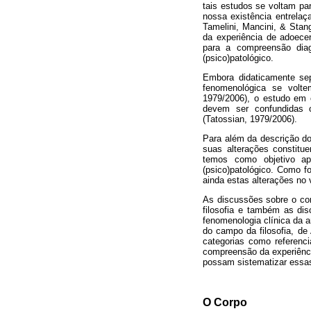
tais estudos se voltam pa
nossa existência entrelaç
Tamelini, Mancini, & Stan
da experiência de adoece
para a compreensão diag
(psico)patológico.
Embora didaticamente sep
fenomenológica se volte
1979/2006), o estudo em 
devem ser confundidas 
(Tatossian, 1979/2006).
Para além da descrição do 
suas alterações constitue
temos como objetivo ap
(psico)patológico. Como f
ainda estas alterações no 
As discussões sobre o co
filosofia e também as dis
fenomenologia clínica da 
do campo da filosofia, de
categorias como referenc
compreensão da experiênci
possam sistematizar essas
O Corpo