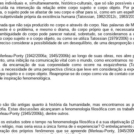
es individuais e, simultaneamente, histórico-culturais, que só são possíveis
tuída na interseção da relação entre corpo sujeito e corpo objeto. Por 
ta, o sujeito pode se afastar de seu corpo e olhar para si, como em um esp
subjetividade própria da existência humana (Tatossian, 1982/2012c, 1983/20
nada que não seja produzido no corpo e através do corpo. Nas palavras de M
), este é o problema, e mesmo o drama, do corpo próprio que é, necessa
a ambiguidade do corpo pode parecer natural, sobretudo, se consideramos a 
o corpo sujeito e o corpo objeto, ou como se utiliza Tatossian (1979/2006) o
preciso considerar a possibilidade de um desequilíbrio, de uma desproporção q
erleau-Ponty (1942/2006a; 1945/2006b) ao longo de suas obras, nos abre p
nto, uma inibição na comunicação vital com o mundo, como encontramos no 
 da encarnação de sua corporeidade como ocorre na esquizofrenia (Tat
 a necessidade de uma perspectiva clínica que leve em consideração a expe
orpo sujeito e o corpo objeto. Reapropriar-se do corpo como via de contato c
de inspiração fenomenológica.
 são tão antigas quanto à história da humanidade, mas encontramos as p
ofia. Estas discussões alcançaram a fenomenologia filosófica com os trabal
leau-Ponty (1945/2006b), dentre outros.
 os estudos sobre o tempo na fenomenologia filosófica é a sua objetivação 
 relógio, mas seria essa a única forma de o experienciar? O entrelaçament
ração dos próprios fenômenos que se apreende (Merleau-Ponty, 1945/2006b