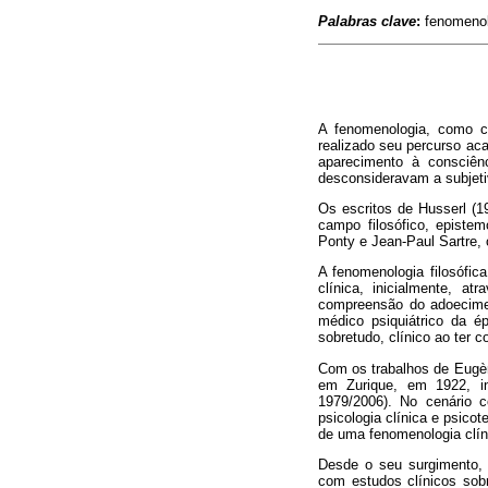
Palabras clave
:
fenomenolo
A fenomenologia, como co
realizado seu percurso ac
aparecimento à consciênc
desconsideravam a subjet
Os escritos de Husserl (1
campo filosófico, episte
Ponty e Jean-Paul Sartre, 
A fenomenologia filosófic
clínica, inicialmente, at
compreensão do adoeciment
médico psiquiátrico da é
sobretudo, clínico ao ter 
Com os trabalhos de Eugèn
em Zurique, em 1922, in
1979/2006). No cenário c
psicologia clínica e psico
de uma fenomenologia clíni
Desde o seu surgimento, a
com estudos clínicos sobr