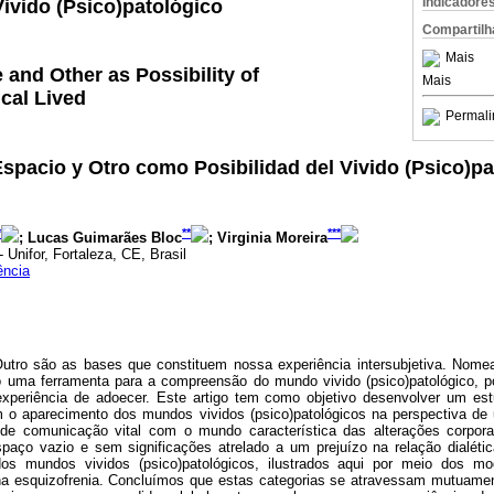
Indicadore
Vivido (Psico)patológico
Compartilh
Mais
 and Other as Possibility of
Mais
cal Lived
Permali
spacio y Otro como Posibilidad del Vivido (Psico)pa
*
**
***
; Lucas Guimarães Bloc
; Virginia Moreira
 Unifor, Fortaleza, CE, Brasil
ência
utro são as bases que constituem nossa experiência intersubjetiva. Nome
o uma ferramenta para a compreensão do mundo vivido (psico)patológico, p
xperiência de adoecer. Este artigo tem como objetivo desenvolver um est
m o aparecimento dos mundos vividos (psico)patológicos na perspectiva de
de comunicação vital com o mundo característica das alterações corpora
spaço vazio e sem significações atrelado a um prejuízo na relação dialét
dos mundos vividos (psico)patológicos, ilustrados aqui por meio dos m
na esquizofrenia. Concluímos que estas categorias se atravessam mutuamen