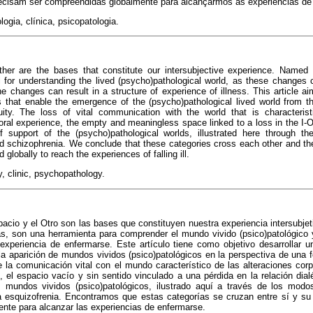
recisam ser compreendidas globalmente para alcançarmos as experiências de
gia, clínica, psicopatologia.
her are the bases that constitute our intersubjective experience. Named
l for understanding the lived (psycho)pathological world, as these changes
he changes can result in a structure of experience of illness. This article ai
 that enable the emergence of the (psycho)pathological lived world from th
ty. The loss of vital communication with the world that is characterist
ral experience, the empty and meaningless space linked to a loss in the I-Oth
 support of the (psycho)pathological worlds, illustrated here through t
 schizophrenia. We conclude that these categories cross each other and their
globally to reach the experiences of falling ill.
 clinic, psychopathology.
spacio y el Otro son las bases que constituyen nuestra experiencia intersub
s, son una herramienta para comprender el mundo vivido (psico)patológic
 experiencia de enfermarse. Este artículo tiene como objetivo desarrollar u
a aparición de mundos vividos (psico)patológicos en la perspectiva de una 
la comunicación vital con el mundo característico de las alteraciones corp
, el espacio vacío y sin sentido vinculado a una pérdida en la relación dial
s mundos vividos (psico)patológicos, ilustrado aquí a través de los modo
a esquizofrenia. Encontramos que estas categorías se cruzan entre sí y su d
nte para alcanzar las experiencias de enfermarse.