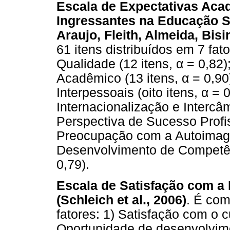
Escala de Expectativas Aca
Ingressantes na Educação S
Araujo, Fleith, Almeida, Bisi
61 itens distribuídos em 7 fa
Qualidade (12 itens, α = 0,82
Acadêmico (13 itens, α = 0,9
Interpessoais (oito itens, α =
Internacionalização e Intercâmb
Perspectiva de Sucesso Profiss
Preocupação com a Autoimagem
Desenvolvimento de Competênc
0,79).
Escala de Satisfação com a
(Schleich et al., 2006)
. É com
fatores: 1) Satisfação com o cu
Oportunidade de desenvolvimen