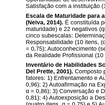
Satisfação com a instituição (1
Escala de Maturidade para a
(Neiva, 2014).
É constituída p
maturidade) e 22 negativos (q
cinco subescalas: Determinaçã
Responsabilidade (10 itens, (α
= 0,75); Autoconhecimento (se
da Realidade Profissional (10 
Inventário de Habilidades Soc
Del Prette, 2001).
Composto po
fatores: 1) Enfrentamento e Au
0,96); 2) Autoafirmação na Exp
α = 0,86); 3) Conversação e De
0,81); 4) Autoexposição a De
(quatro itens, α = 0,75) e 5) 