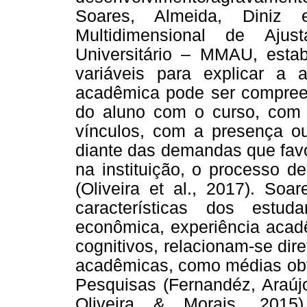
Soares, Almeida, Diniz
Multidimensional de Aju
Universitário – MMAU, estab
variáveis para explicar a
acadêmica pode ser compree
do aluno com o curso, com 
vínculos, com a presença o
diante das demandas que fav
na instituição, o processo d
(Oliveira et al., 2017). Soa
características dos estu
econômica, experiência acad
cognitivos, relacionam-se dire
acadêmicas, como médias obti
Pesquisas (Fernandéz, Araúj
Oliveira & Morais, 2015