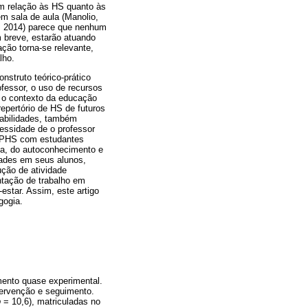
em relação às HS quanto às
m sala de aula (Manolio,
e, 2014) parece que nenhum
m breve, estarão atuando
ção torna-se relevante,
lho.
nstruto teórico-prático
ofessor, o uso de recursos
o o contexto da educação
epertório de HS de futuros
abilidades, também
cessidade de o professor
 PPHS com estudantes
ria, do autoconhecimento e
dades em seus alunos,
ção de atividade
ntação de trabalho em
estar. Assim, este artigo
gogia.
amento quase experimental.
tervenção e seguimento.
p
= 10,6), matriculadas no