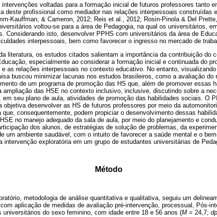
intervenções voltadas para a formação inicial de futuros professores tanto 
a deste profissional como mediador nas relações interpessoais construídas e
imm-Kauffman, & Cameron, 2012; Reis et al., 2012; Rosin-Pinola & Del Prett
rsitários voltou-se para a área de Pedagogia, na qual os universitários, e
as. Considerando isto, desenvolver PPHS com universitários da área de Educa
ificuldades interpessoais, bem como favorecer o ingresso no mercado de traba
 literatura, os estudos citados salientam a importância da contribuição do co
Educação, especialmente ao considerar a formação inicial e continuada do pr
s e as relações interpessoais no contexto educativo. No entanto, visualizand
uisa buscou minimizar lacunas nos estudos brasileiros, como a avaliação do r
vimento de um programa de promoção das HS que, além de promover essas h
à ampliação das HSE no contexto inclusivo, inclusive, discutindo sobre a ne
e, em seu plano de aula, atividades de promoção das habilidades sociais. O
a objetiva desenvolver as HS de futuros professores por meio da automonito
a que, consequentemente, podem propiciar o desenvolvimento dessas habili
HSE no manejo adequado da sala de aula, por meio do planejamento e condu
participação dos alunos, de estratégias de solução de problemas, da experime
de um ambiente saudável, com o intuito de favorecer a saúde mental e o bem-
a intervenção exploratória em um grupo de estudantes universitárias de Peda
Método
ratório, metodologia de análise quantitativa e qualitativa, seguiu um deline
a com aplicação de medidas de avaliação pré-intervenção, processual, Pós-in
 universitários do sexo feminino, com idade entre 18 e 56 anos (
M
= 24,7;
d