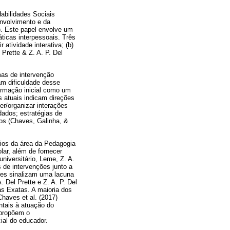
abilidades Sociais
nvolvimento e da
5). Este papel envolve um
ticas interpessoais. Três
 atividade interativa; (b)
 Prette & Z. A. P. Del
mas de intervenção
am dificuldade desse
formação inicial como um
s atuais indicam direções
r/organizar interações
dados; estratégias de
cos (Chaves, Galinha, &
ios da área da Pedagogia
lar, além de fornecer
niversitário, Leme, Z. A.
s de intervenções junto a
ores sinalizam uma lacuna
 Del Prette e Z. A. P. Del
s Exatas. A maioria dos
Chaves et al. (2017)
ntais à atuação do
 propõem o
ial do educador.