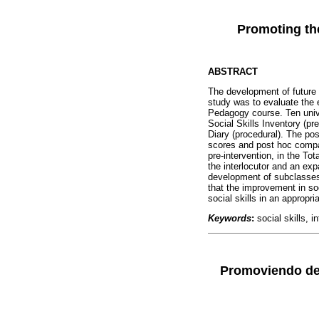
Promoting the
ABSTRACT
The development of future te
study was to evaluate the e
Pedagogy course. Ten univ
Social Skills Inventory (pre
Diary (procedural). The pos
scores and post hoc compari
pre-intervention, in the To
the interlocutor and an ex
development of subclasses 
that the improvement in soc
social skills in an appropr
Keywords
:
social skills, i
Promoviendo de 