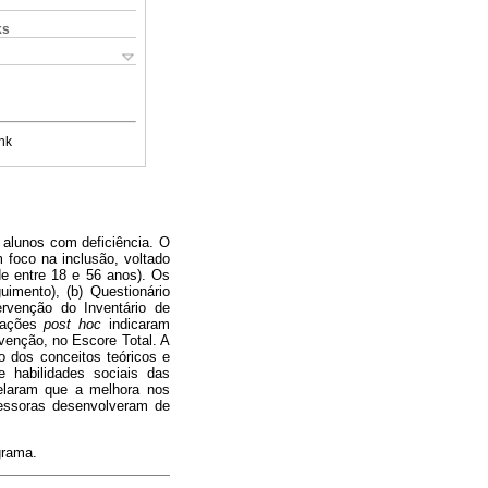
ks
nk
e alunos com deficiência. O
 foco na inclusão, voltado
de entre 18 e 56 anos). Os
uimento), (b) Questionário
ervenção do Inventário de
arações
post hoc
indicaram
rvenção, no Escore Total. A
o dos conceitos teóricos e
e habilidades sociais das
velaram que a melhora nos
ofessoras desenvolveram de
grama.