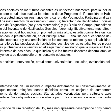
dades sociales de los futuros docentes es un factor fundamental para la inclu
de este estudio fue evaluar los efectos de un Programa de Promoción de Habi
ido a estudiantes universitarios de la carrera de Pedagogía. Participaron diez 
 Los instrumentos de evaluación fueron: (a) Inventario de Habilidades Sociales
ario de Diagnóstico (pre y posintervención) y (c) Diario de Campo (procedimen
ón del Inventario de Habilidades Sociales fueron significativamente más altos
araciones post hoc indicaron promedios más altos, estadísticamente significat
n con la preintervención, en el Puntaje Total. El análisis del cuestionario de
del interlocutor y una ampliación de los conceptos teóricos y su aplicabilidad
arrollo de las subclases de habilidades sociales de las estudiantes de pregr
Las puntuaciones obtenidas en el seguimiento revelaron que la mejora en los f
intervalo de dos años, lo que indica que las futuras docentes desarrollaron la
yendo a su desempeño en el contexto educativo.
s sociales, intervención, estudiantes universitarios, inclusión, evaluación del
interpessoais de um indivíduo impacta diretamente seu desenvolvimento. A
ue nessas relações, sendo definidas como um conjunto de comportame
mento de demandas sociais. São atitudes valorizadas pela cultura e apr
iedade. São adquiridas e moduladas a partir da convivência e relacionamento
).
o dispõe de um repertório de HS, mas não apresenta desempenho considerad