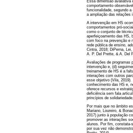
Essa dimensão avaliativa 
comportamento observável 
funcionalidade, segundo a
a ampliação das relações i
A intervenção em HS ocor
comportamentos pró-sociai
como o conjunto de técnic
aperfeiçoamento das HS, b
com foco na prevenção e n
rede pública de ensino, ad
Cintra, 2018; DiPerna, Lei,
A. P. Del Prette, & A. Del 
Avaliações de programas po
intervenção e, (d) seguime
treinamento de HS é a fal
interações com outros par
esse objetivo (Vila, 2019)
conhecimento das HS e, no
oferece recursos e estrat
deficiência sem fala artic
princípios de solidariedade
Por mais que no âmbito es
Mariano, Loureiro, & Bonac
2017) junto à população co
promover as interações so
alunos. Por fim, constata-
por sua vez não demonstra
Prette, 2014).