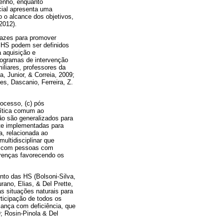
enho, enquanto
cial apresenta uma
 o alcance dos objetivos,
2012).
cazes para promover
PHS podem ser definidos
 aquisição e
rogramas de intervenção
iliares, professores da
, Junior, & Correia, 2009;
es, Dascanio, Ferreira, Z.
rocesso, (c) pós
crítica comum ao
ão são generalizados para
te implementadas para
a, relacionada ao
ultidisciplinar que
ão com pessoas com
ferenças favorecendo os
to das HS (Bolsoni-Silva,
rano, Elias, & Del Prette,
s situações naturais para
ticipação de todos os
riança com deficiência, que
; Rosin-Pinola & Del