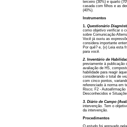
terceiro (30%) e quarto (
casada com filhos e as dem
(40%).
Instrumentos
1.
Questionário Diagnósti
como objetivo verificar o
sobre Comunicação Alternati
Você já ouviu as expressõ
considera importante enten
Por quê? e, (v) Leia esta 
para você.
2. Inventário de Habilida
previamente à publicação do
avaliação de HS, compost
habilidade para reagir àqu
considerando o total de ve
com cinco pontos, variand
referenciado à norma em t
Risco; F2 - Autoafirmação
Desconhecidos e Situações
3. Diário de Campo (Aval
intervenção. Tem o objetiv
da intervenção.
Procedimentos
O estudo foi aprovado pel