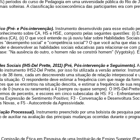
70%) períodos do curso de Pedagogia em uma universidade pública do Rio de 
ais solteiras. A classificação socioeconômica das participantes era com pre
co (Pré- e Pós-intervenção).
Instrumento desenvolvido para esse estudo pel
 conhecimento sobre CA, HS e HSE, composto pelas seguintes questões: (i) 
va (CA), (ii) O que você entende ou já ouviu falar sobre Habilidades Sociais 
es "desempenho social" e "competência social"? O que você acha que elas si
der e desenvolver as habilidades sociais educativas para relacionar-se com
frase: "Na ausência do outro, o homem não se constrói homem" (Vygotsky). Es
des Sociais (IHS-Del Prette, 2011) (Pré, Pós-intervenção e Seguimento).
A 
 instrumento IHS2-Del Prette, por isso foi utilizada a versão anterior. Instru
o de 38 itens, cada um descrevendo uma situação de relação interpessoal 
ela situação. O respondente deve estimar a frequência com que reage da for
zes que se encontrou na situação descrita, e estimar a frequência de sua r
o de 0 (nunca ou raramente) a 4 (sempre ou quase sempre). O IHS-Del-Prette
ermos de percentis, e escores em cinco subescalas de HS: F1 - Enfrentame
 na Expressão de Sentimento Positivo; F3 - Conversação e Desenvoltura Soci
 Novas, e F5 - Autocontrole da Agressividade.
iação Processual).
Instrumento preenchido por uma bolsista de pesquisa para
o de auxiliar na avaliação das principais mudanças ocorridas durante o progr
a Comissão de Ética em Pesquisa de uma Instituição de Ensino Superior (Pa