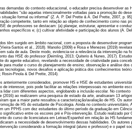
tras demandas do contexto educacional, o educador precisa desenvolver as H
abilidades "são aquelas intencionalmente voltadas para a promoção do dese
situação formal ou informal" (Z. A. P. Del Prette & A. Del Prette, 2007, p. 9
ração competente, tanto em relação ao objeto de conhecimento como nas prá
SE de professores se destacam: (a) planejar, estruturar, apresentar e conduzir
nhos específicos e; (c) cultivar afetividade e participação dos alunos (A. Del
udos têm surgido em âmbito nacional, com a proposta de desenvolver progra
(Vieira-Santos et al., 2018). Manolio (2009) e Rosa e Menezes (2019) revelar
s em sala de aula. Deste modo, evidencia-se a relevância da intervenção na 
ento das HSE do professor (Deimling, 2013; Quiterio & Nunes, 2017). Estudo
e do agente educativo, revelando a necessidade de criatividade para concebe
dade para mudar o curso do planejamento de ensino; observação e análise dos 
as tecnologias, novos desafios e aplicação prática dos conhecimentos teóri
; Rosin-Pinola & Del Prette, 2014).
s anteriormente considerados, promover HS e HSE de estudantes universitár
o de interesse, pois pode facilitar as relações interpessoais no ambiente esco
ra lidar com diferentes aspectos, englobando a inclusão escolar. No contexto u
tte (2016) ao realizarem uma pesquisa de estado da arte, analisaram 13 artigo
uíram que a maior parte ressaltou a caracterização/avaliação de HS. Os aut
omoção de HS do estudante de Psicologia. Ainda no contexto universitário, A.
ram um PPHS com dez estudantes do último período da graduação em Ciência
o significativo entre os escores pré e Pós-intervenção. Estudo realizado por 
ente do curso de licenciatura em Letras/Espanhol em relação às HS fundame
indicaram a necessidade de desenvolvimento dessas habilidades. Os autores
ervenção considerando a formação integral (aluno e professor) e o papel soc