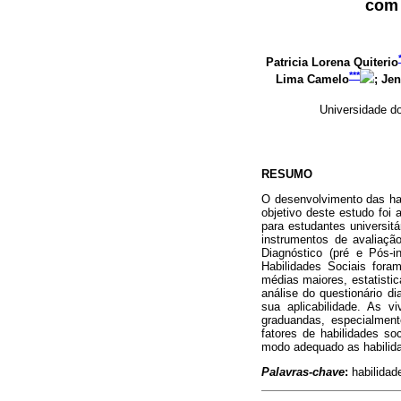
com 
Patricia Lorena Quiterio
***
Lima Camelo
; Jen
Universidade do
RESUMO
O desenvolvimento das habi
objetivo deste estudo foi
para estudantes universit
instrumentos de avaliação
Diagnóstico (pré e Pós-i
Habilidades Sociais fora
médias maiores, estatistic
análise do questionário d
sua aplicabilidade. As v
graduandas, especialment
fatores de habilidades so
modo adequado as habilida
Palavras-chave
:
habilidade