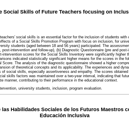
 Social Skills of Future Teachers focusing on Inclu
achers' social skills is an essential factor for the inclusion of students with d
ffects of a Social Skills Promotion Program with focus on inclusion, for unive
ersity students (aged between 18 and 56 years) participated. The assessment
, post-intervention and follow-up), (b) Diagnostic Questionnaire (pre and post-i
t-intervention scores for the Social Skills Inventory were significantly higher t
sons indicated statistically significant higher means for the scores in the f
tal Score. The analysis of the diagnostic questionnaire showed a higher compr
pansion of theoretical concepts and its applicability. The experiences and dy
of social skills, especially assertiveness and empathy. The scores obtained 
ial skills factors was maintained over a two-year interval, indicating that fut
iate manner, contributing to their performance in the educational context.
ntervention, university students, inclusion, program evaluation.
las Habilidades Sociales de los Futuros Maestros c
Educación Inclusiva