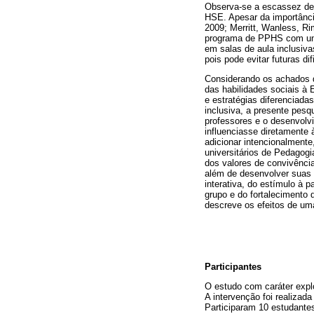
Observa-se a escassez de 
HSE. Apesar da importânci
2009; Merritt, Wanless, R
programa de PPHS com unive
em salas de aula inclusiv
pois pode evitar futuras d
Considerando os achados da
das habilidades sociais à 
e estratégias diferenciada
inclusiva, a presente pesq
professores e o desenvol
influenciasse diretamente 
adicionar intencionalment
universitários de Pedagogi
dos valores de convivênci
além de desenvolver suas 
interativa, do estímulo à 
grupo e do fortalecimento 
descreve os efeitos de um
Participantes
O estudo com caráter explo
A intervenção foi realizad
Participaram 10 estudantes