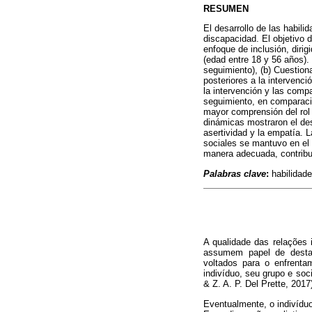
RESUMEN
El desarrollo de las habili
discapacidad. El objetivo 
enfoque de inclusión, dirig
(edad entre 18 y 56 años).
seguimiento), (b) Cuestion
posteriores a la intervenci
la intervención y las comp
seguimiento, en comparació
mayor comprensión del rol 
dinámicas mostraron el des
asertividad y la empatía. 
sociales se mantuvo en el 
manera adecuada, contribu
Palabras clave
:
habilidade
A qualidade das relações 
assumem papel de destaq
voltados para o enfrenta
indivíduo, seu grupo e soc
& Z. A. P. Del Prette, 2017
Eventualmente, o indivídu