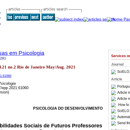
sas em Psicologia
Services 
4281
Journal
vol.21 no.2 Rio de Janeiro May/Aug. 2021
SciELO 
21.61060
Article
sicologia
Portugu
57/epp.2021.61060
rsion)
Article 
Article 
How to c
PSICOLOGIA DO DESENVOLVIMENTO
SciELO 
Automati
Send thi
ilidades Sociais de Futuros Professores