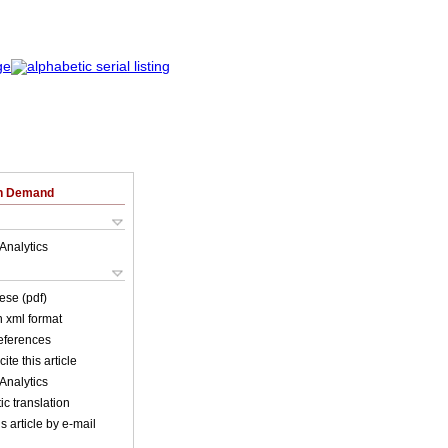
on Demand
Analytics
ese (pdf)
in xml format
references
ite this article
Analytics
c translation
s article by e-mail