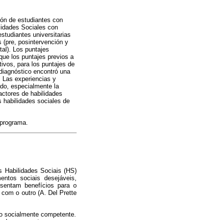
sión de estudiantes con
lidades Sociales con
estudiantes universitarias
 (pre, posintervención y
tal). Los puntajes
 que los puntajes previos a
ivos, para los puntajes de
 diagnóstico encontró una
. Las experiencias y
ado, especialmente la
actores de habilidades
s habilidades sociales de
 programa.
s Habilidades Sociais (HS)
ntos sociais desejáveis,
esentam benefícios para o
 com o outro (A. Del Prette
o socialmente competente.