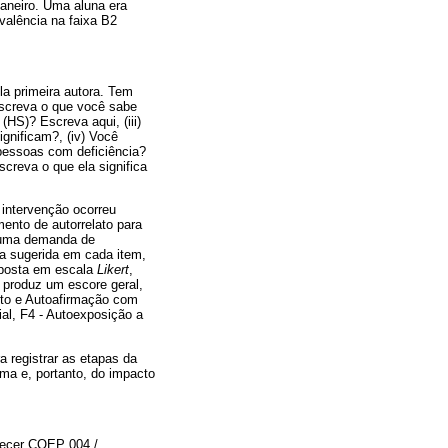
Janeiro. Uma aluna era
valência na faixa B2
a primeira autora. Tem
Escreva o que você sabe
(HS)? Escreva aqui, (iii)
gnificam?, (iv) Você
 pessoas com deficiência?
creva o que ela significa
intervenção ocorreu
mento de autorrelato para
e uma demanda de
ma sugerida em cada item,
esposta em escala
Likert
,
 produz um escore geral,
nto e Autoafirmação com
al, F4 - Autoexposição a
 registrar as etapas da
ama e, portanto, do impacto
recer COEP 004 /