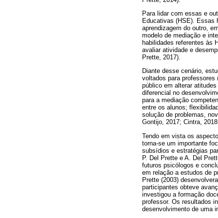
Para lidar com essas e ou
Educativas (HSE). Essas h
aprendizagem do outro, em 
modelo de mediação e inte
habilidades referentes às H
avaliar atividade e desempe
Prette, 2017).
Diante desse cenário, est
voltados para professores 
público em alterar atitude
diferencial no desenvolvim
para a mediação competent
entre os alunos; flexibili
solução de problemas, nov
Gontijo, 2017; Cintra, 2018
Tendo em vista os aspecto
torna-se um importante foc
subsídios e estratégias pa
P. Del Prette e A. Del Pre
futuros psicólogos e concl
em relação a estudos de pr
Prette (2003) desenvolve
participantes obteve avanç
investigou a formação doc
professor. Os resultados 
desenvolvimento de uma int