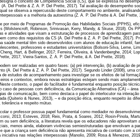
designa o conceito de Competência Social (CS), que se expressa no desemp
(A. Del Prette & Z. A. P. Del Prette, 2017). Tal avaliação do desempenho so
 qual se observa a repercussão deste comportamento no ambiente, analisando
nterpessoais e a melhoria da autoestima (Z. A. P. Del Prette & A. Del Prette, 
re por meio de Programas de Promoção das Habilidades Sociais (PPHS), efi
s (Wolstencroft, Robinson, Srinivasan, Kerry, Mandy, & Skuse, 2018). Os P
as e atividades que visam a estruturação de processos de aprendizagem para
em como dos requisitos da CS (A. Del Prette & Z. A. P. Del Prette, 2017). P
a saúde mental têm sido desenvolvidos com alunos de educação infantil, fam
olescentes, professores e estudantes universitários (Bolsoni-Silva, Leme, Lima
 Cheng, Hart, & Bellinger, 2017; Ferreira, Oliveira, & Vandenberghe, 2014; Lop
Prette, 2017; Vieira-Santos, Z. A. P. Del Prette, & A. Del Prette, 2018).
dem ser realizadas em quatro fases: (a) pré intervenção, (b) avaliação de p
nto (A. Del Prette & Z. A. P. Del Prette, 2017). Segundo Linder (2008), uma 
ta de estudos de acompanhamento para investigar se os efeitos de tal formaç
ceiros e contextos, embora novas estratégias estejam sendo mais amplamen
. Neste contexto, o papel do facilitador é fundamental enquanto posição técnic
 caso de pessoas com deficiência, da Comunicação Alternativa (CA) – área m
égias de comunicação, bem como destaca o papel do interlocutor na interaç
ulada (Quiterio & Nunes, 2013), – e da posição ética, enquanto respeito às di
, tolerância e respeito mútuo.
colar o professor possua papel fundamental como mediador no desenvolvimen
corsi, 2013; Esteves, 2018; Reis, Prata, & Soares, 2012; Rosin-Pinola, Martu
m ou sem deficiência, a literatura revela que os educadores não aproveitam a
ciais, menos ainda, elaboram vivências semiestruturadas que envolvam a par
se que a criança sem deficiência não apresenta iniciativa de contato com a c
 iniciativa nas relações interpessoais (Manolio, 2009; Rosa & Menezes, 2019