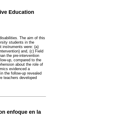
sive Education
isabilities. The aim of this
rsity students in the
 instruments were: (a)
ntervention) and, (c) Field
han the pre-intervention
ollow-up, compared to the
ehension about the role of
namics evidenced a
in the follow-up revealed
ure teachers developed
on enfoque en la