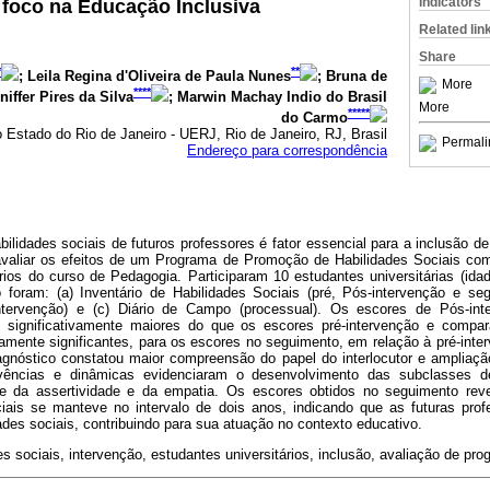
Indicators
foco na Educação Inclusiva
Related lin
Share
*
**
; Leila Regina d'Oliveira de Paula Nunes
; Bruna de
More
****
niffer Pires da Silva
; Marwin Machay Indio do Brasil
More
*****
do Carmo
 Estado do Rio de Janeiro - UERJ, Rio de Janeiro, RJ, Brasil
Permali
Endereço para correspondência
lidades sociais de futuros professores é fator essencial para a inclusão d
 avaliar os efeitos de um Programa de Promoção de Habilidades Sociais com
ários do curso de Pedagogia. Participaram 10 estudantes universitárias (ida
 foram: (a) Inventário de Habilidades Sociais (pré, Pós-intervenção e seg
ntervenção) e (c) Diário de Campo (processual). Os escores de Pós-int
m significativamente maiores do que os escores pré-intervenção e comp
amente significantes, para os escores no seguimento, em relação à pré-inte
iagnóstico constatou maior compreensão do papel do interlocutor e ampliaçã
ivências e dinâmicas evidenciaram o desenvolvimento das subclasses d
e da assertividade e da empatia. Os escores obtidos no seguimento re
ciais se manteve no intervalo de dois anos, indicando que as futuras pr
des sociais, contribuindo para sua atuação no contexto educativo.
s sociais, intervenção, estudantes universitários, inclusão, avaliação de pro