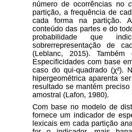
número de ocorrências no
c
partição, a frequência de c
cada forma na partição. A
conteúdo das partes e do todo
probabilidade que ind
sobrerrepresentação de c
(Leblanc, 2015). Também 
Especificidades com base em 
caso do qui-quadrado (χ²). N
hipergeométrica aparenta se
resultado se mantém preciso
amostral (Lafon, 1980).
Com base no modelo de distr
fornece um indicador de espe
lexicais em cada partição an
for o indicador, mais bana