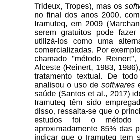
Trideux, Tropes), mas os
soft
no final dos anos 2000, co
Iramuteq, em 2009 (Marchan
serem gratuitos pode faze
utilizá-los como uma altern
comercializadas. Por exemplo
chamado "método Reinert",
Alceste (Reinert, 1983, 1986)
tratamento textual. De to
analisou o uso de
softwares
e
saúde (Santos et al., 2017) id
Iramuteq têm sido emprega
disso, ressalta-se que o princ
estudos foi o método 
aproximadamente 85% das pe
indicar que o Iramuteq tem 