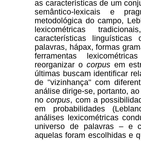
as características de um con
semântico-lexicais e pra
metodológica do campo, Lebl
lexicométricas tradicio
características linguístic
palavras, hápax, formas gramat
ferramentas lexicométrica
reorganizar o
corpus
em estru
últimas buscam identificar re
de "vizinhança" com diferen
análise dirige-se, portanto, a
no
corpus
, com a possibilid
em probabilidades (Lebla
análises lexicométricas con
universo de palavras – e c
aquelas foram escolhidas e q