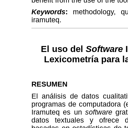
benefit from the use of the tool
Keywords
:
methodology, qual
iramuteq.
El uso del
Software
I
Lexicometría para la
RESUMEN
El análisis de datos cualita
programas de computadora (e.
Iramuteq es un
software
grat
datos textuales y ofrece di