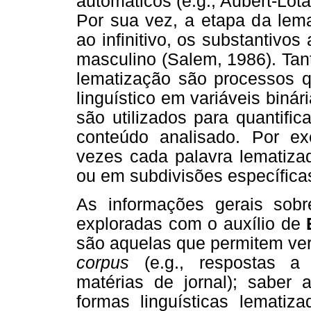
automáticos (e.g., Aubert-Lot
Por sua vez, a etapa da lema
ao infinitivo, os substantivos
masculino (Salem, 1986). Ta
lematização são processos q
linguístico em variáveis binár
são utilizados para quantific
conteúdo analisado. Por ex
vezes cada palavra lematizad
ou em subdivisões específica
As informações gerais sob
exploradas com o auxílio de
são aquelas que permitem veri
corpus
(e.g., respostas a q
matérias de jornal); saber 
formas linguísticas lematiza