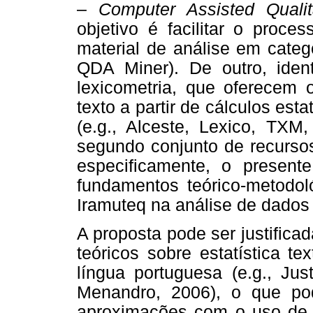
–
Computer Assisted Qualit
objetivo é facilitar o proce
material de análise em catego
QDA Miner). De outro, iden
lexicometria, que oferecem 
texto a partir de cálculos est
(e.g., Alceste, Lexico, TXM
segundo conjunto de recursos
especificamente, o presente
fundamentos teórico-metodol
Iramuteq na análise de dados 
A proposta pode ser justifica
teóricos sobre estatística te
língua portuguesa (e.g., J
Menandro, 2006), o que pode
aproximações com o uso d