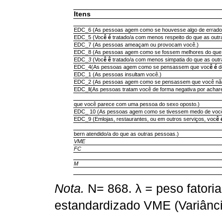
Itens
EDC
_
6 (As pessoas agem como se houvesse algo de errado
EDC
_
5 (Voc
ê é
tratado/a com menos respeito do que as out
EDC
_
7 (As pessoas ameaçam ou provocam você.)
EDC
_
8 (As pessoas agem como se fossem melhores do que
EDC
_
3
(Voc
ê ê
tratado/a com menos simpatia do que as out
EDC
_
4(As pessoas agem como se pensassem que voc
ê é
d
EDC
_
1 (As pessoas insultam você.)
EDC
_
2 (As pessoas agem como se pensassem que você não é
EDC
_
ll(As pessoas tratam você de forma negativa por acha
que você parece com uma pessoa do sexo oposto.)
EDC
_
10 (As pessoas agem como se tivessem medo de você
EDC
_
9 (Emlojas, restaurantes, ou em outros serviços, voc
ê 
bern atendido/a do que as outras pessoas.)
VME
FC
M
Nota.
N= 868. λ = peso fatoria
estandardizado VME (Variânci