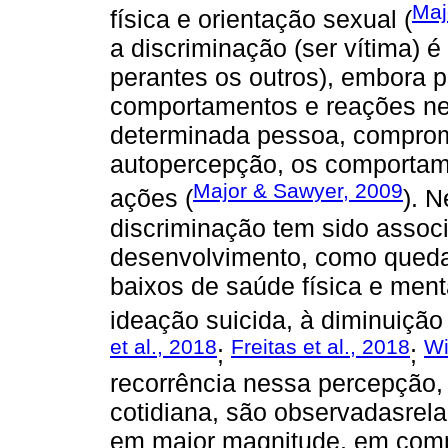
Maj
física e orientação sexual (
a discriminação (ser vítima) é
perantes os outros), embora 
comportamentos e reações ne
determinada pessoa, comprom
autopercepção, os comporta
Major & Sawyer, 2009
ações (
). 
discriminação tem sido assoc
desenvolvimento, como queda
baixos de saúde física e ment
ideação suicida, à diminuição
et al., 2018
Freitas et al., 2018
Wi
;
;
recorrência nessa percepção,
cotidiana, são observadasrel
em maior magnitude, em comp