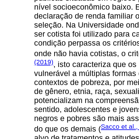
nível socioeconômico baixo. En
declaração de renda familiar ou
seleção. Na Universidade onde 
ser cotista foi utilizado para 
condição perpassa os critério
onde não havia cotistas, o crit
(2019)
, isto caracteriza que o
vulnerável a múltiplas formas
contextos de pobreza, por me
de gênero, etnia, raça, sexua
potencializam na compreensã
sentido, adolescentes e joven
negros e pobres são mais ass
Sacco et al.
do que os demais (
alvo de tratamentos e atitude