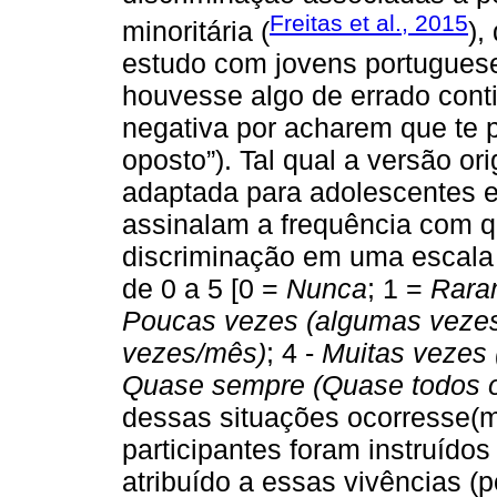
Freitas et al., 2015
minoritária (
),
estudo com jovens portugues
houvesse algo de errado conti
negativa por acharem que te
oposto”). Tal qual a versão or
adaptada para adolescentes e
assinalam a frequência com q
discriminação em uma escala 
de 0 a 5 [0 =
Nunca
; 1 =
Rara
Poucas vezes (algumas veze
vezes/mês)
; 4 -
Muitas vezes
Quase sempre (Quase todos o
dessas situações ocorresse(m
participantes foram instruídos 
atribuído a essas vivências (