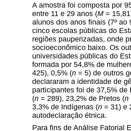
A amostra foi composta por 9
entre 11 e 29 anos (
M
= 15,81
alunos dos anos finais (7º ao
cinco escolas públicas do Est
regiões pauperizadas, onde pr
socioeconômico baixo. Os ou
universidades públicas do Es
formada por 54,8% de mulhere
425), 0,5% (
n
= 5) de outros g
declararam a identidade de gê
participantes foi de 37,5% de
(
n
= 289), 23,2% de Pretos (
n
3,3% de Indígenas (
n
= 31) e 
autodeclaração étnica.
Para fins de Análise Fatorial 