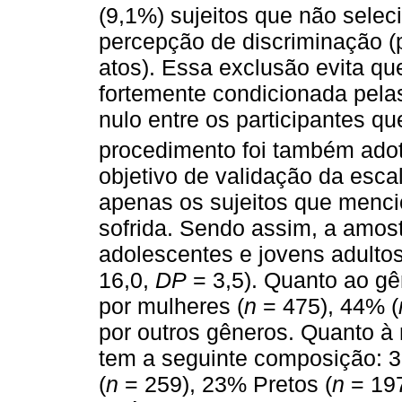
(9,1%) sujeitos que não sele
percepção de discriminação (
atos). Essa exclusão evita que
fortemente condicionada pelas
nulo entre os participantes q
procedimento foi também ado
objetivo de validação da esca
apenas os sujeitos que menci
sofrida. Sendo assim, a amos
adolescentes e jovens adultos
16,0,
DP
= 3,5). Quanto ao gê
por mulheres (
n
= 475), 44% (
por outros gêneros. Quanto à 
tem a seguinte composição: 
(
n
= 259), 23% Pretos (
n
= 197