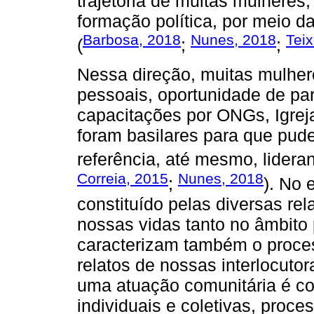
trajetória de muitas mulhere
formação política, por meio 
Barbosa, 2018
Nunes, 2018
Teix
(
;
;
Nessa direção, muitas mulhere
pessoais, oportunidade de pa
capacitações por ONGs, Igreja
foram basilares para que pu
referência, até mesmo, lidera
Correia, 2015
Nunes, 2018
;
). No 
constituído pelas diversas re
nossas vidas tanto no âmbito 
caracterizam também o proce
relatos de nossas interlocutor
uma atuação comunitária é cont
individuais e coletivas, proce