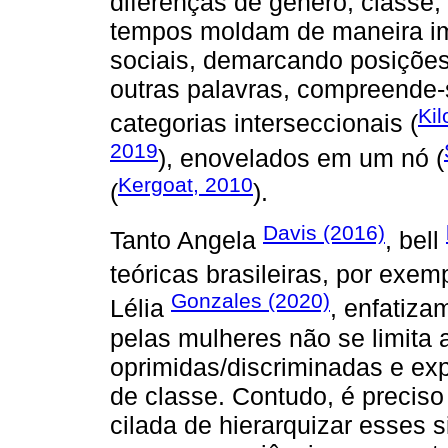
diferenças de gênero, classe,
tempos moldam de maneira imb
sociais, demarcando posições
outras palavras, compreende-
Ki
categorias interseccionais (
2019
), enovelados em um nó (
Kergoat, 2010
(
).
Davis (2016)
Tanto Angela
, bell
teóricas brasileiras, por exem
Gonzales (2020)
Lélia
, enfatiz
pelas mulheres não se limita 
oprimidas/discriminadas e exp
de classe. Contudo, é precis
cilada de hierarquizar esses