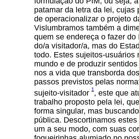
formulação do PIM, ou seja, à
patamar da letra da lei, cuja
de operacionalizar o projeto d
Vislumbramos também a dimen
quem se endereça o fazer do 
do/a visitador/a, mas do Esta
todo. Estes sujeitos-usuários 
mundo e de produzir sentidos
nos a vida que transborda dos
passos previstos pelas normat
1
sujeito-visitador
, este que at
trabalho proposto pela lei, qu
forma singular, mas buscando g
pública. Descortinamos este
um a seu modo, com suas core
fogueirinhas alumiado no nos