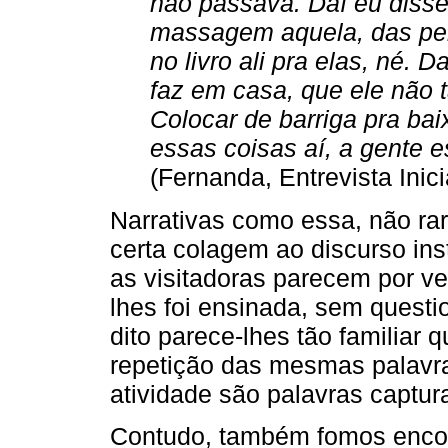
não passava. Daí eu disse
massagem aquela, das per
no livro ali pra elas, né. 
faz em casa, que ele não t
Colocar de barriga pra ba
essas coisas aí, a gente es
(Fernanda, Entrevista Inici
Narrativas como essa, não ra
certa colagem ao discurso ins
as visitadoras parecem por ve
lhes foi ensinada, sem questi
dito parece-lhes tão familia
repetição das mesmas palavras
atividade são palavras captur
Contudo, também fomos enco