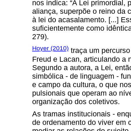
nos indica: “A Lei primordial, 
aliança, superpõe o reino da c
à lei do acasalamento. [...] Es
suficientemente como idêntic
279).
Hoyer (2010)
traça um percurso 
Freud e Lacan, articulando a n
Segundo a autora, a Lei, ent
simbólica - de linguagem - fu
e campo da cultura, o que no
pulsionais que operam ao nív
organização dos coletivos.
As tramas institucionais - en
de ordenamento do viver em 
mediar as relações do sujeit