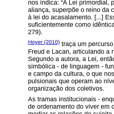
nos indica: “A Lei primordial, 
aliança, superpõe o reino da c
à lei do acasalamento. [...] Es
suficientemente como idêntic
279).
Hoyer (2010)
traça um percurso 
Freud e Lacan, articulando a n
Segundo a autora, a Lei, ent
simbólica - de linguagem - fu
e campo da cultura, o que no
pulsionais que operam ao nív
organização dos coletivos.
As tramas institucionais - en
de ordenamento do viver em 
mediar as relações do sujeit