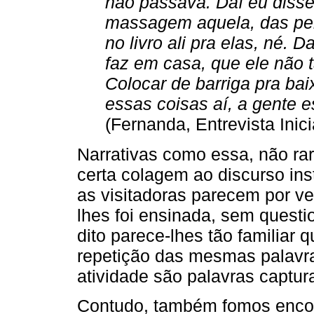
não passava. Daí eu disse
massagem aquela, das per
no livro ali pra elas, né. 
faz em casa, que ele não t
Colocar de barriga pra ba
essas coisas aí, a gente es
(Fernanda, Entrevista Inici
Narrativas como essa, não ra
certa colagem ao discurso ins
as visitadoras parecem por ve
lhes foi ensinada, sem questi
dito parece-lhes tão familia
repetição das mesmas palavras
atividade são palavras captur
Contudo, também fomos enco