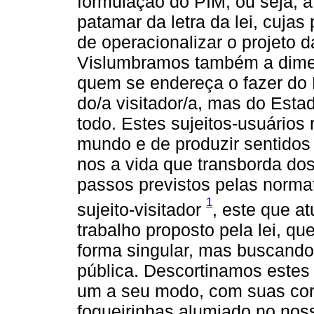
formulação do PIM, ou seja, à
patamar da letra da lei, cuja
de operacionalizar o projeto d
Vislumbramos também a dimen
quem se endereça o fazer do 
do/a visitador/a, mas do Esta
todo. Estes sujeitos-usuários 
mundo e de produzir sentidos
nos a vida que transborda dos
passos previstos pelas normat
1
sujeito-visitador
, este que at
trabalho proposto pela lei, qu
forma singular, mas buscando g
pública. Descortinamos este
um a seu modo, com suas core
fogueirinhas alumiado no nos