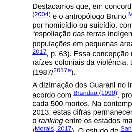
Destacamos que, em concordâ
(2004)
M
e o antropólogo Bruno
por homicídio ou suicídio, 
“espoliação das terras indíg
populações em pequenas áreas
2017
, p. 63). Essa concepção 
raízes coloniais da violência,
2017e
(1987/
).
A dizimação dos Guarani no i
Brandão (1990)
acordo com
, pr
cada 500 mortos. Na contemp
2013, estas cifras permanece
o
ranking
entre os estados ma
Morais, 2017
San
(
). O estudo de