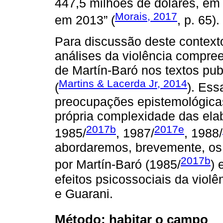
447,5 milhões de dólares, em 
Morais, 2017
em 2013” (
, p. 65).
Para discussão deste contexto
análises da violência compree
de Martín-Baró nos textos pu
Martins & Lacerda Jr, 2014
(
). Es
preocupações epistemológicas
própria complexidade das ela
2017b
2017e
1985/
, 1987/
, 1988/
abordaremos, brevemente, os 
2017b
por Martín-Baró (1985/
) 
efeitos psicossociais da viol
e Guarani.
Método: habitar o campo