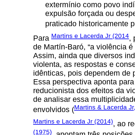
extermínio como povo indí
expulsão forçada ou despej
praticado historicamente p
Martins e Lacerda Jr (2014
Para
,
de Martín-Baró, “a violência é
Assim, ainda que diversos in
violenta, as respostas e con
idênticas, pois dependem de p
Essa perspectiva aponta par
reducionista dos efeitos da vi
de analisar essa multiplicida
Martins & Lacerda Jr
envolvidos (
Martins e Lacerda Jr (2014)
, ao r
(1975)
, apontam três posições 