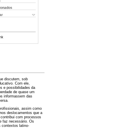
s
cionados
ar
nk
que discutem, sob
ducativo. Com ele,
 e possibilidades da
liberdade de quase um
nos informassem das
ersa.
profissionais, assim como
e nos deslocamentos que a
e contribui com processos
e faz necessário. Os
contextos latino-