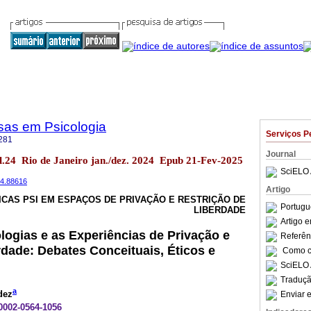
sas em Psicologia
Serviços P
281
Journal
vol.24 Rio de Janeiro jan./dez. 2024 Epub 21-Fev-2025
SciELO 
24.88616
Artigo
ICAS PSI EM ESPAÇOS DE PRIVAÇÃO E RESTRIÇÃO DE
Portugu
LIBERDADE
Artigo 
ologias e as Experiências de Privação e
Referên
rdade: Debates Conceituais, Éticos e
Como ci
SciELO 
Traduçã
a
dez
Enviar e
-0002-0564-1056