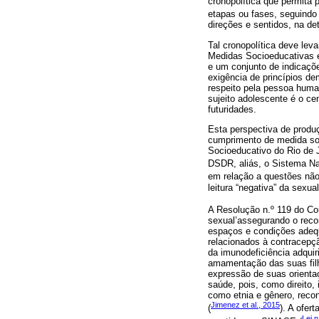
cronopolítica que permita 
etapas ou fases, seguindo
direções e sentidos, na de
Tal cronopolítica deve lev
Medidas Socioeducativas e
e um conjunto de indicaçõe
exigência de princípios d
respeito pela pessoa huma
sujeito adolescente é o cen
futuridades.
Esta perspectiva de prod
cumprimento de medida soc
Socioeducativo do Rio de J
DSDR, aliás, o Sistema Na
em relação a questões não
leitura “negativa” da sexu
A Resolução n.º 119 do Co
sexual’assegurando o reco
espaços e condições adequ
relacionados à contracepçã
da imunodeficiência adquiri
amamentação das suas filhas
expressão de suas orienta
saúde, pois, como direito,
como etnia e gênero, reco
Jimenez et al., 2015
(
). A ofer
Lei n