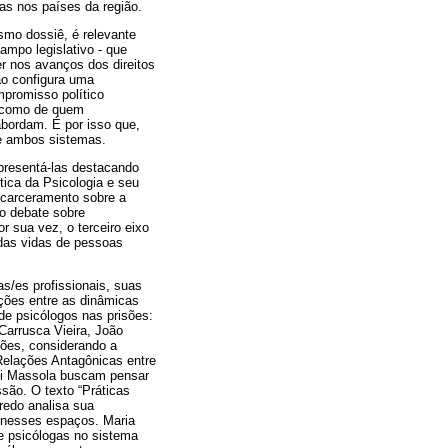
tas nos países da região.
smo dossiê, é relevante
ampo legislativo - que
r nos avanços dos direitos
ão configura uma
mpromisso político
sa como de quem
abordam. É por isso que,
e ambos sistemas.
apresentá-las destacando
tica da Psicologia e seu
ncarceramento sobre a
 o debate sobre
r sua vez, o terceiro eixo
 das vidas de pessoas
as/es profissionais, suas
ições entre as dinâmicas
 de psicólogos nas prisões:
 Carrusca Vieira, João
ões, considerando a
 Relações Antagônicas entre
neli Massola buscam pensar
são. O texto “Práticas
redo analisa sua
a nesses espaços. Maria
de psicólogas no sistema