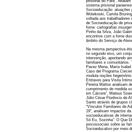
prisional do Pará”, relata
sistema prisional paraense
Socioeducação: atuações p
Wotekoski, Camila Bruning 
voltada aos trabalhadores
de Socioeducação de privaç
fome: cartografias insurge
Pinho da Silva, João Gabr
encontros com a fome duran
âmbito do Serviço de Aten
Na mesma perspectiva étic
no segundo eixo, um conjun
intervenção, apontando ai
familiares e comunitários.
Pavez Mena, María Isabel R
Caso del Programa Crecie
modula noções hegemônica
Entraves para Visita Íntim
Pereira Mattos analisam de
cumprimento de medida soc
em Cárcere”, Mateus Soare
Júlio César Florêncio de 
Santo através de grupos c
“Vínculos Familiares de 
19”, analisam impactos d
socioeducativas de intern
Só Eu, Sozinha”: O Que D
psicossociais sobre as f
Socioeducativo por meio de