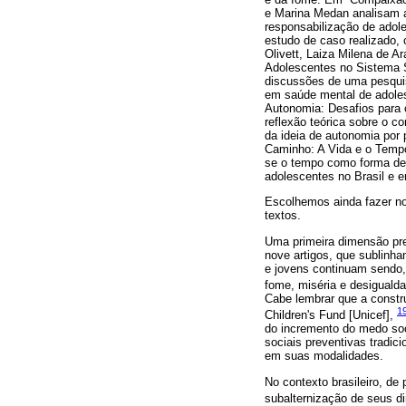
e Marina Medan analisam as
responsabilização de adole
estudo de caso realizado, 
Olivett, Laiza Milena de A
Adolescentes no Sistema So
discussões de uma pesquisa
em saúde mental de adoles
Autonomia: Desafios para o
reflexão teórica sobre o c
da ideia de autonomia por
Caminho: A Vida e o Temp
se o tempo como forma de c
adolescentes no Brasil e e
Escolhemos ainda fazer no
textos.
Uma primeira dimensão pre
nove artigos, que sublinha
e jovens continuam sendo, 
fome, miséria e desigualda
Cabe lembrar que a constru
1
Children's Fund [Unicef],
do incremento do medo soci
sociais preventivas tradic
em suas modalidades.
No contexto brasileiro, de
subalternização de seus dir