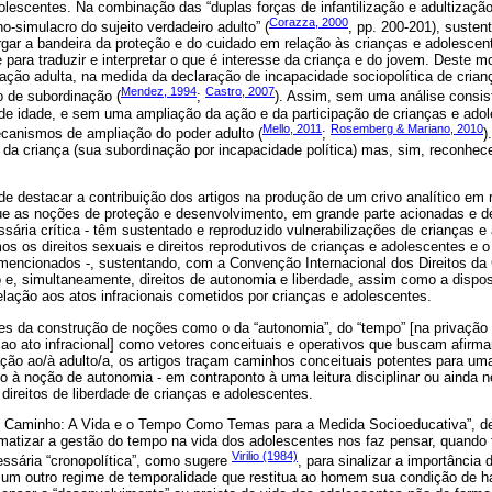
dolescentes. Na combinação das “duplas forças de infantilização e adultização
Corazza, 2000
o-simulacro do sujeito verdadeiro adulto” (
, pp. 200-201), susten
gar a bandeira da proteção e do cuidado em relação às crianças e adolesce
e para traduzir e interpretar o que é interesse da criança e do jovem. Deste mo
ação adulta, na medida da declaração de incapacidade sociopolítica de crian
Mendez, 1994
Castro, 2007
 de subordinação (
;
). Assim, sem uma análise consis
de idade, e sem uma ampliação da ação e da participação de crianças e adole
Mello, 2011
Rosemberg & Mariano, 2010
canismos de ampliação do poder adulto (
;
)
al da criança (sua subordinação por incapacidade política) mas, sim, reconhec
 destacar a contribuição dos artigos na produção de um crivo analítico em r
ue as noções de proteção e desenvolvimento, em grande parte acionadas e de
ária crítica - têm sustentado e reproduzido vulnerabilizações de crianças e
os os direitos sexuais e direitos reprodutivos de crianças e adolescentes e o
 mencionados -, sustentando, com a Convenção Internacional dos Direitos da
o e, simultaneamente, direitos de autonomia e liberdade, assim como a disposi
elação aos atos infracionais cometidos por crianças e adolescentes.
s da construção de noções como o da “autonomia”, do “tempo” [na privação d
 ao ato infracional] como vetores conceituais e operativos que buscam afirmar
lação ao/à adulto/a, os artigos traçam caminhos conceituais potentes para uma
o à noção de autonomia - em contraponto à uma leitura disciplinar ou ainda ne
 direitos de liberdade de crianças e adolescentes.
 Caminho: A Vida e o Tempo Como Temas para a Medida Socioeducativa”, d
atizar a gestão do tempo na vida dos adolescentes nos faz pensar, quando
Virilio (1984)
ssária “cronopolítica”, como sugere
, para sinalizar a importânci
um outro regime de temporalidade que restitua ao homem sua condição de h