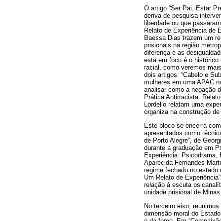
O artigo “Ser Pai, Estar 
deriva de pesquisa-interve
liberdade ou que passaram 
Relato de Experiência de 
Baessa Dias trazem um rel
prisionais na região metro
diferença e as desigualdad
está em foco é o histórico
racial, como veremos mais
dois artigos: “Cabelo e Su
mulheres em uma APAC no i
analisar como a negação da
Prática Antirracista: Rela
Lordello relatam uma exper
organiza na construção de 
Este bloco se encerra com 
apresentados como técnicas
de Porto Alegre”, de Geor
durante a graduação em Psi
Experiência: Psicodrama, 
Aparecida Fernandes Martin
regime fechado no estado 
Um Relato de Experiência”,
relação à escuta psicanalí
unidade prisional de Minas
No terceiro eixo, reunimos
dimensão moral do Estado 
e da fome. Em “Compaixão 