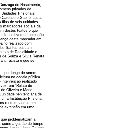
s Gonzaga do Nascimento,
 homens privados de
 Unidades Prisionais:
o Cardoso e Gabriel Lucas
 filas de seis unidades
os marcadores sociais da
 um destes textos o que
mo dispositivos de opressão
resença deste marcador em
balho realizado com
 dos Santos buscam
itivo de Racialidade e
es de Souza e Silvia Renata
antirracista e que se
si que, longe de serem
eitura na cadeia pública
 intervenção realizado
a vez, em “Relato de
de Oliveira e Maria
 unidade penitenciária de
ma Instituição Prisional:
dades e os impasses em
to de extensão em uma
s, que problematizam a
e, como a gestão do tempo
ontes, Laura López-Gallego