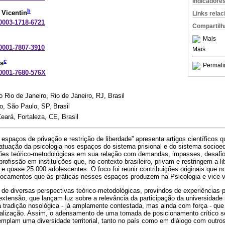
Indicadore
b
 Vicentin
Links rela
-0003-1718-6721
Compartilh
Mais
-0001-7807-3910
Mais
c
os
Permali
-0001-7680-576X
 Rio de Janeiro, Rio de Janeiro, RJ, Brasil
o, São Paulo, SP, Brasil
eará, Fortaleza, CE, Brasil
espaços de privação e restrição de liberdade” apresenta artigos científicos 
 atuação da psicologia nos espaços do sistema prisional e do sistema socioe
ões teórico-metodológicas em sua relação com demandas, impasses, desafios
profissão em instituições que, no contexto brasileiro, privam e restringem a 
e quase 25.000 adolescentes. O foco foi reunir contribuições originais que 
ocamentos que as práticas nesses espaços produzem na Psicologia e vice-v
de diversas perspectivas teórico-metodológicas, provindos de experiências 
 extensão, que lançam luz sobre a relevância da participação da universidad
a tradição nosológica - já amplamente contestada, mas ainda com força - qu
nalização. Assim, o adensamento de uma tomada de posicionamento crítico s
plam uma diversidade territorial, tanto no país como em diálogo com outros 