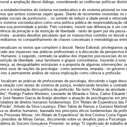
ucial a ampliação desse diálogo, considerando as violências políticas distin
s a estabelecimentos do sistema socioeducativo e do sistema prisional no me
mos que ambos sistemas sejam iguais. Diante de recorrentes investidas no c
s sociais de punitivismo -, no sentido de reduzir a idade penal e retrocede
 o sistema socioeducativo como uma política pública de responsabilização n
ra sua proximidade à prisão. Pelo contrário, insistir nas diferenças é um co
riência da privação e da restrição de liberdade - tanto de quem por ela pas
/nela - acarreta desafios peculiares que os manuscritos contidos no dossiê 
reditamos no compartilhamento de chaves conceituais e metodológicas entr
versalizam os textos que compõem o dossiê. Neste Editorial, privilegiamos 
dicado aos impasses nas práticas profissionais e à discussão da perspectiva é
Humanos; o segundo, centrado na análise dos impactos psicossociais do e
strição de liberdade, seus familiares e grupos comunitários, trazendo à tona
rença, as desigualdades estruturais e a proposta de algumas intervenções; po
ertos usos de noções da psicologia - como autonomia, empatia - no governo
nos à permanente análise de nossa implicação como ciência e profissão.
 focalizam as práticas de profissionais de psicologia, discutindo o lugar dess
a relação com atores do sistema de justiça, evidenciando tensões e contrad
smo e a orientação ético-política da profissão. No texto “Análise da atividade
balho”, Rodrigo Padrini Monteiro, Leonardo de Miranda e Silva, Carlos Eduardo
e José Newton Garcia de Araújo abordam a atuação de psicólogos/as em pris
 violadora de direitos humanos fundamentais. Em “Relato de Experiência das
a Prisão”, Arlindo da Silva Lourenço, Ellen Taline de Ramos e Gustavo Marti
a os direitos humanos, baseada nos princípios éticos fundamentais da profis
es Prisionais Mistas: Um Relato de Experiência” de Ana Cristina Costa Figuei
m presídios de Minas Gerais, discorrendo sobre os desafios para a Psicologi
delma do Socorro Gonçalves Pimentel, no artigo “O significado do trabalho 