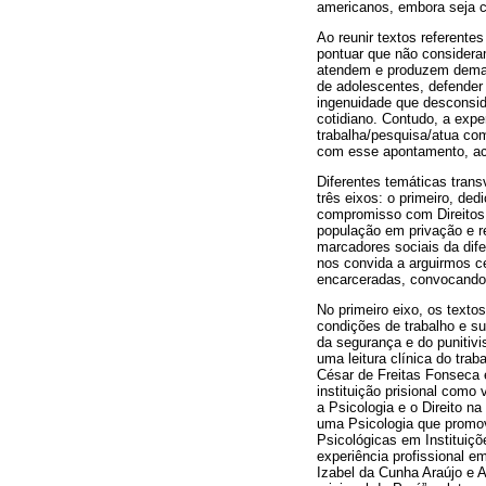
americanos, embora seja cr
Ao reunir textos referente
pontuar que não considera
atendem e produzem demanda
de adolescentes, defender
ingenuidade que desconside
cotidiano. Contudo, a expe
trabalha/pesquisa/atua com
com esse apontamento, ac
Diferentes temáticas trans
três eixos: o primeiro, de
compromisso com Direitos 
população em privação e re
marcadores sociais da dife
nos convida a arguirmos c
encarceradas, convocando-
No primeiro eixo, os textos
condições de trabalho e su
da segurança e do punitivi
uma leitura clínica do tra
César de Freitas Fonseca 
instituição prisional como
a Psicologia e o Direito n
uma Psicologia que promov
Psicológicas em Instituiçõ
experiência profissional e
Izabel da Cunha Araújo e A