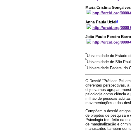
Maria Cristina Gonçalves
http://orcid.org/0000
a
Anna Paula Uziel
http://orcid.org/0000
João Paulo Pereira Barr
http://orcid.org/0000
a
Universidade do Estado do
b
Universidade de São Paul
c
Universidade Federal do C
O Dossiê “Práticas Psi em 
diferentes perspectivas, a
objetivamos agrupar imers
psicologia como ciência e 
milhão de pessoas adultas 
movimentações e dos desl
Compõem o dossiê artigos 
de projetos de pesquisa e
Psicologia tem feito da su
de marginalização e crimi
manuscritos também contem