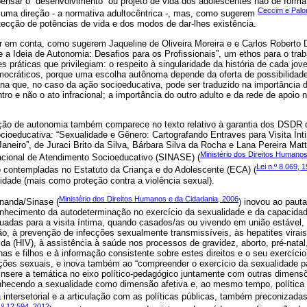
pensar o “desenvolvimento” ou projeto de vida dos adolescentes não de forma 
Ceccim e Palo
 uma direção - a normativa adultocêntrica -, mas, como sugerem
tecção de potências de vida e dos modos de dar-lhes existência.
ar em conta, como sugerem Jaqueline de Oliveira Moreira e e Carlos Roberto 
 a Ideia de Autonomia: Desafios para os Profissionais”, um ethos para o tra
s práticas que privilegiam: o respeito à singularidade da história de cada jo
emocráticos, porque uma escolha autônoma depende da oferta de possibilidade
na que, no caso da ação socioeducativa, pode ser traduzido na importância
tro e não o ato infracional; a importância do outro adulto e da rede de apoio
ução de autonomia também comparece no texto relativo à garantia dos DSDR
ioeducativa: “Sexualidade e Gênero: Cartografando Entraves para Visita Ín
aneiro”, de Juraci Brito da Silva, Bárbara Silva da Rocha e Lana Pereira Mat
Ministério dos Direitos Humano
cional de Atendimento Socioeducativo (SINASE) (
Lei n.º 8.069, 
 contempladas no Estatuto da Criança e do Adolescente (ECA) (
alidade (mais como proteção contra a violência sexual).
Ministério dos Direitos Humanos e da Cidadania, 2006
nanda/Sinase (
) inovou ao pautar
nhecimento da autodeterminação no exercício da sexualidade e da capacidad
adas para a visita íntima, quando casados/as ou vivendo em união estável,
o, à prevenção de infecções sexualmente transmissíveis, às hepatites virais
da (HIV), à assistência à saúde nos processos de gravidez, aborto, pré-natal,
 e filhos e à informação consistente sobre estes direitos e o seu exercício) e
ções sexuais, e inova também ao “compreender o exercício da sexualidade p
 insere a temática no eixo político-pedagógico juntamente com outras dimen
nhecendo a sexualidade como dimensão afetiva e, ao mesmo tempo, política 
ta intersetorial e a articulação com as políticas públicas, também preconizad
.º 12.594, 2012