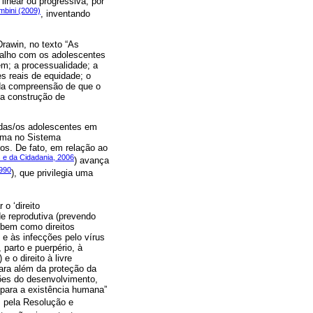
linear ou progressiva, por
mbini (2009)
, inventando
Drawin, no texto “As
balho com os adolescentes
vem; a processualidade; a
s reais de equidade; o
 da compreensão de que o
 na construção de
 das/os adolescentes em
tima no Sistema
tos. De fato, em relação ao
s e da Cidadania, 2006
) avança
1990
), que privilegia uma
 o ‘direito
e reprodutiva (prevendo
 bem como direitos
 e às infecções pelo vírus
 parto e puerpério, à
 o direito à livre
ara além da proteção da
sões do desenvolvimento,
para a existência humana”
as pela Resolução e