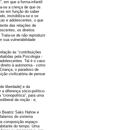
”, em que a forma-infantil
ta-se a crença de que os
ntes em função do saber
do, invisibiliza-se e se
ças e adolescentes, o que
tente das relações de
scentes, os direitos
. Trata-se de não reproduzir
er sua vulnerabilidade
elação às “contribuições
batidas pela Psicologia -
 adolescentes. Tal é o caso
 direito à autonomia - como
 Criança, o paradoxo de
ção civilizatória de pensar
e liberdade] e da
 a diferença sócio-político-
 “cronopolítica”, para uma
oliberal da noção - e,
e Beatriz Saks Hahne e
 falamos do sistema
a da composição espaço-
abitante do tempo. Uma