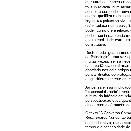
estrutural de crianças e a
foi subjetivada “num espelh
adultos é que podem enver
que os qualifica e distingu
legitima a pulsão de domin
os/as coloca numa posição
poder, como o é a relação 
podem continuar sendo me
a vulnerabilidade estrutur
constitutiva.
Deste modo, gostaríamos de
da Psicologia”, uma vez q
muitas vezes, sem a necess
da importância de afirmarm
abordado nos dois artigos
pensar direitos de proteçã
e agir diferentemente em r
Ao pensarem as implicaçõe
“responsabilização” [frente
cultural da infância em re
perspectivação ética quant
ainda, para a afirmação de
O texto “A Conversa Como
Rosa Soares Nunes, ao tem
socioeducativo, numa nece
tempo e a necessidade de 