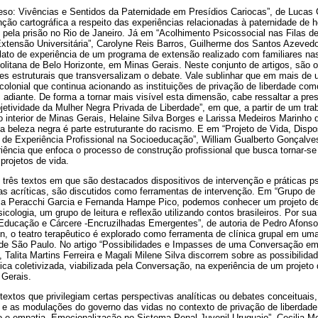
Preso: Vivências e Sentidos da Paternidade em Presídios Cariocas”, de Luca
nção cartográfica a respeito das experiências relacionadas à paternidade de
pela prisão no Rio de Janeiro. Já em “Acolhimento Psicossocial nas Filas de
Extensão Universitária”, Carolyne Reis Barros, Guilherme dos Santos Azeved
ato de experiência de um programa de extensão realizado com familiares nas
politana de Belo Horizonte, em Minas Gerais. Neste conjunto de artigos, são 
es estruturais que transversalizam o debate. Vale sublinhar que em mais de
 colonial que continua acionando as instituições de privação de liberdade co
 adiante. De forma a tornar mais visível esta dimensão, cabe ressaltar a p
bjetividade da Mulher Negra Privada de Liberdade”, em que, a partir de um tra
nterior de Minas Gerais, Helaine Silva Borges e Larissa Medeiros Marinho
 beleza negra é parte estruturante do racismo. E em “Projeto de Vida, Dispos
to de Experiência Profissional na Socioeducação”, William Gualberto Gonçalv
iência que enfoca o processo de construção profissional que busca tornar-se 
projetos de vida.
três textos em que são destacados dispositivos de intervenção e práticas p
 acríticas, são discutidos como ferramentas de intervenção. Em “Grupo de l
gia Peracchi Garcia e Fernanda Hampe Pico, podemos conhecer um projeto de
cologia, um grupo de leitura e reflexão utilizando contos brasileiros. Por su
Educação e Cárcere -Encruzilhadas Emergentes”, de autoria de Pedro Afonso 
, o teatro terapêutico é explorado como ferramenta de clínica grupal em uma
de São Paulo. No artigo “Possibilidades e Impasses de uma Conversação em u
 Talita Martins Ferreira e Magali Milene Silva discorrem sobre as possibili
tica coletivizada, viabilizada pela Conversação, na experiência de um proje
 Gerais.
 textos que privilegiam certas perspectivas analíticas ou debates conceituai
e as modulações do governo das vidas no contexto de privação de liberdad
e empatia. Emocionalização no Sistema Penal Juvenil Uruguaio”, Cecilia M