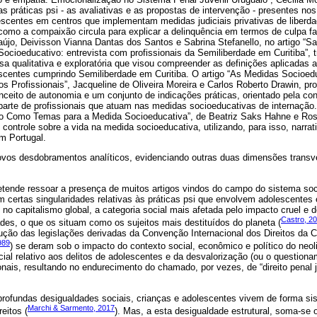
 práticas psi - as avaliativas e as propostas de intervenção - presentes no
scentes em centros que implementam medidas judiciais privativas de liberdad
como a compaixão circula para explicar a delinquência em termos de culpa fam
raújo, Deivisson Vianna Dantas dos Santos e Sabrina Stefanello, no artigo “S
cioeducativo: entrevista com profissionais da Semiliberdade em Curitiba”, 
 qualitativa e exploratória que visou compreender as definições aplicadas a
centes cumprindo Semiliberdade em Curitiba. O artigo “As Medidas Socioedu
s Profissionais”, Jacqueline de Oliveira Moreira e Carlos Roberto Drawin, p
onceito de autonomia e um conjunto de indicações práticas, orientado pela co
 parte de profissionais que atuam nas medidas socioeducativas de internaç
o Como Temas para a Medida Socioeducativa”, de Beatriz Saks Hahne e Ros
ontrole sobre a vida na medida socioeducativa, utilizando, para isso, narra
m Portugal.
vos desdobramentos analíticos, evidenciando outras duas dimensões transv
tende ressoar a presença de muitos artigos vindos do campo do sistema soc
m certas singularidades relativas às práticas psi que envolvem adolescentes 
no capitalismo global, a categoria social mais afetada pelo impacto cruel e 
Castro, 2
des, o que os situam como os sujeitos mais destituídos do planeta (
ção das legislações derivadas da Convenção Internacional dos Direitos da C
989
) se deram sob o impacto do contexto social, econômico e político do neo
al relativo aos delitos de adolescentes e da desvalorização (ou o questiona
ionais, resultando no endurecimento do chamado, por vezes, de “direito penal
 profundas desigualdades sociais, crianças e adolescentes vivem de forma si
Marchi & Sarmento, 2017
eitos (
). Mas, a esta desigualdade estrutural, soma-se o