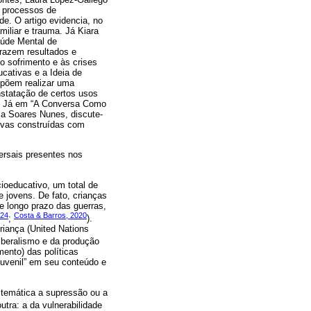
s processos de
e. O artigo evidencia, no
iliar e trauma. Já Kiara
aúde Mental de
trazem resultados e
o sofrimento e às crises
cativas e a Ideia de
ropõem realizar uma
nstatação de certos usos
ão. Já em “A Conversa Como
a Soares Nunes, discute-
tivas construídas com
ersais presentes nos
ioeducativo, um total de
e jovens. De fato, crianças
de longo prazo das guerras,
024
Costa & Barros, 2020
;
).
riança (United Nations
liberalismo e da produção
mento) das políticas
 juvenil” em seu conteúdo e
stemática a supressão ou a
utra: a da vulnerabilidade