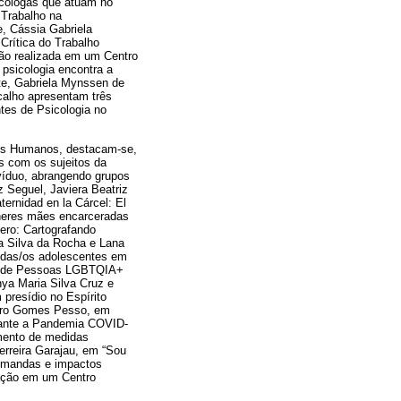
sicólogas que atuam no
 Trabalho na
, Cássia Gabriela
Crítica do Trabalho
ão realizada em um Centro
 psicologia encontra a
ite, Gabriela Mynssen de
calho apresentam três
tes de Psicologia no
itos Humanos, destacam-se,
s com os sujeitos da
víduo, abrangendo grupos
z Seguel, Javiera Beatriz
ernidad en la Cárcel: El
heres mães encarceradas
ero: Cartografando
ra Silva da Rocha e Lana
) das/os adolescentes em
res de Pessoas LGBTQIA+
ya Maria Silva Cruz e
presídio no Espírito
andro Gomes Pesso, em
rante a Pandemia COVID-
mento de medidas
erreira Garajau, em “Sou
emandas e impactos
nação em um Centro