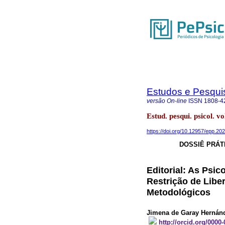
Estudos e Pesqui
versão On-line
ISSN
1808-4
Estud. pesqui. psicol. 
https://doi.org/10.12957/epp.20
DOSSIÊ PRÁT
Editorial: As Psic
Restrição de Libe
Metodológicos
Jimena de Garay Hernán
http://orcid.org/0000