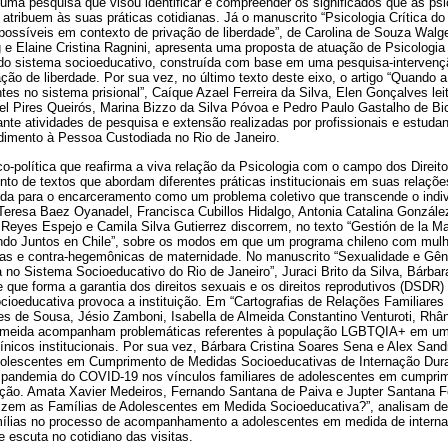
m uma pesquisa que visou identificar e compreender os significados que as p
 atribuem às suas práticas cotidianas. Já o manuscrito “Psicologia Crítica do
ossíveis em contexto de privação de liberdade”, de Carolina de Souza Walge
e Elaine Cristina Ragnini, apresenta uma proposta de atuação de Psicologia 
 do sistema socioeducativo, construída com base em uma pesquisa-intervenç
ão de liberdade. Por sua vez, no último texto deste eixo, o artigo “Quando a
ntes no sistema prisional”, Caíque Azael Ferreira da Silva, Elen Gonçalves le
iel Pires Queirós, Marina Bizzo da Silva Póvoa e Pedro Paulo Gastalho de Bi
te atividades de pesquisa e extensão realizadas por profissionais e estudan
dimento à Pessoa Custodiada no Rio de Janeiro.
o-política que reafirma a viva relação da Psicologia com o campo dos Dire
to de textos que abordam diferentes práticas institucionais em suas relaçõe
nda para o encarceramento como um problema coletivo que transcende o indi
 Teresa Baez Oyanadel, Francisca Cubillos Hidalgo, Antonia Catalina Gonzále
eyes Espejo e Camila Silva Gutierrez discorrem, no texto “Gestión de la Mat
ndo Juntos en Chile”, sobre os modos em que um programa chileno com mul
s e contra-hegemônicas de maternidade. No manuscrito “Sexualidade e Gên
a no Sistema Socioeducativo do Rio de Janeiro”, Juraci Brito da Silva, Bárba
 que forma a garantia dos direitos sexuais e os direitos reprodutivos (DSDR
ioeducativa provoca a instituição. Em “Cartografias de Relações Familia
s de Sousa, Jésio Zamboni, Isabella de Almeida Constantino Venturoti, Rhân
Almeida acompanham problemáticas referentes à população LGBTQIA+ em um 
línicos institucionais. Por sua vez, Bárbara Cristina Soares Sena e Alex S
Adolescentes em Cumprimento de Medidas Socioeducativas de Internação Du
a pandemia do COVID-19 nos vínculos familiares de adolescentes em cumpri
ação. Amata Xavier Medeiros, Fernando Santana de Paiva e Jupter Santana F
izem as Famílias de Adolescentes em Medida Socioeducativa?”, analisam d
amílias no processo de acompanhamento a adolescentes em medida de inter
 escuta no cotidiano das visitas.