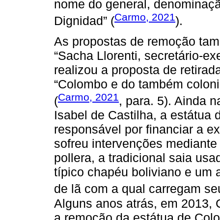
nome do general, denominação
Carmo, 2021
Dignidad” (
).
As propostas de remoção tamb
“Sacha Llorenti, secretário-ex
realizou a proposta de retira
“Colombo e do também coloni
Carmo, 2021
(
, para. 5). Ainda 
Isabel de Castilha, a estátua d
responsável por financiar a 
sofreu intervenções mediante
pollera, a tradicional saia u
típico chapéu boliviano e um 
de lã com a qual carregam se
Alguns anos atrás, em 2013, C
a remoção da estátua de Col