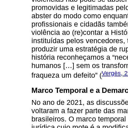
promovidas e legitimadas pe
abster do modo como enquant
profissionais e cidadãs tam
violência ao (re)contar a Hist
instituídas pelos vencedores
produzir uma estratégia de ru
história reconheçamos a “nec
humanos […] sem os transfor
Vergès, 
fraqueza um defeito” (
Marco Temporal e a Demarc
No ano de 2021, as discussõ
voltaram a fazer parte das ma
brasileiros. O marco temporal
jurídica cujo mote é a modifi