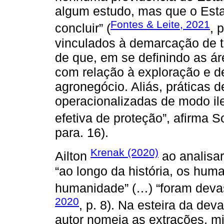
algum estudo, mas que o Esta
Fontes & Leite, 2021
concluir” (
, 
vinculados à demarcação de te
de que, em se definindo as á
com relação à exploração e d
agronegócio. Aliás, práticas d
operacionalizadas de modo ile
efetiva de proteção”, afirma S
para. 16).
Krenak (2020)
Ailton
ao analisa
“ao longo da história, os huma
humanidade” (…) “foram devas
2020
, p. 8). Na esteira da de
autor nomeia as extrações, m