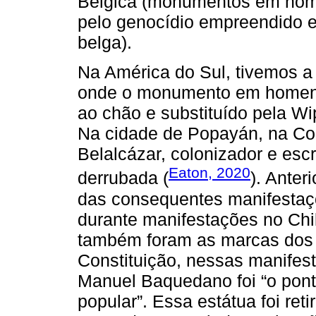
Bélgica (monumentos em hom
pelo genocídio empreendido e
belga).
Na América do Sul, tivemos a
onde o monumento em homena
ao chão e substituído pela Wi
Na cidade de Popayán, na Col
Belalcázar, colonizador e esc
Eaton, 2020
derrubada (
). Anter
das consequentes manifestaç
durante manifestações no Chi
também foram as marcas dos
Constituição, nessas manifes
Manuel Baquedano foi “o pont
popular”. Essa estátua foi re