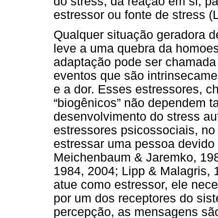
do stress, da reação em si, p
estressor ou fonte de stress (
Qualquer situação geradora d
leve a uma quebra da homoest
adaptação pode ser chamada d
eventos que são intrinsecamen
e a dor. Esses estressores, 
“biogênicos” não dependem ta
desenvolvimento do stress a
estressores psicossociais, n
estressar uma pessoa devido a 
Meichenbaum & Jaremko, 1983
1984, 2004; Lipp & Malagris, 
atue como estressor, ele nece
por um dos receptores do sist
percepção, as mensagens são