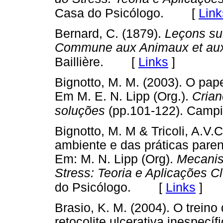
[
Link
Casa do Psicólogo.
Bernard, C. (1879).
Leçons su
Commune aux Animaux et au
[
Links
]
Baillière.
Bignotto, M. M. (2003). O pap
Em M. E. N. Lipp (Org.).
Crian
soluções
(pp.101-122). Campi
Bignotto, M. M & Tricoli, A.V.C
ambiente e das práticas paren
Em: M. N. Lipp (Org).
Mecanis
Stress: Teoria e Aplicações Cl
[
Links
]
do Psicólogo.
Brasio, K. M. (2004). O treino
retocolite ulcerativa inespecí