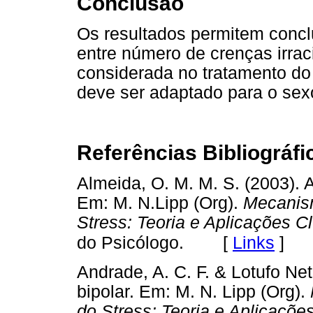
Conclusão
Os resultados permitem concl
entre número de crenças irrac
considerada no tratamento d
deve ser adaptado para o sexo
Referências Bibliográfi
Almeida, O. M. M. S. (2003). A
Em: M. N.Lipp (Org).
Mecanism
Stress: Teoria e Aplicações Cl
[
Links
]
do Psicólogo.
Andrade, A. C. F. & Lotufo Net
bipolar. Em: M. N. Lipp (Org).
do Stress: Teoria e Aplicações