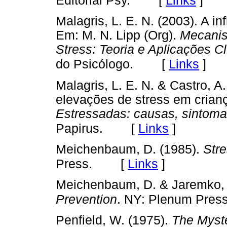
[
Links
]
Editorial Psy.
Malagris, L. E. N. (2003). A i
Em: M. N. Lipp (Org).
Mecanis
Stress: Teoria e Aplicações Cl
[
Links
]
do Psicólogo.
Malagris, L. E. N. & Castro, A
elevações de stress em crian
Estressadas: causas, sintoma
[
Links
]
Papirus.
Meichenbaum, D. (1985).
Stre
[
Links
]
Press.
Meichenbaum, D. & Jaremko, 
Prevention
. NY: Plenum Press
Penfield, W. (1975).
The Myste