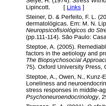
Selye, H. (1974).
Stress Witho
[
Links
]
Lipincott.
Steiner, D. & Perfeito, F. L. (
dermatológicas. Em: M. N. Lip
Neuropsicofisiológicos do Str
(pp.111-114). São Paulo: Casa
Steptoe, A. (2005). Remediabl
factors in the aetiology and p
The Biopsychosocial Approach
75). Oxford University Press, 
Steptoe, A., Owen, N., Kunz-E
Loneliness and neuroendocrin
stress responses in middle-
Psychoneuroendocrinology
, 