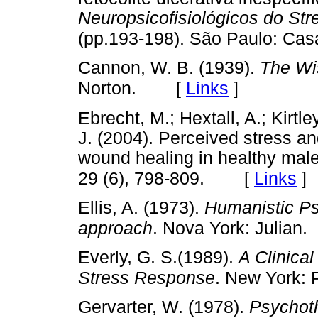
Neuropsicofisiológicos do Str
(pp.193-198). São Paulo: Cas
Cannon, W. B. (1939).
The Wi
[
Links
]
Norton.
Ebrecht, M.; Hextall, A.; Kirtl
J. (2004). Perceived stress an
wound healing in healthy male
[
Links
]
29 (6), 798-809.
Ellis, A. (1973).
Humanistic Ps
approach
. Nova York: Julian.
Everly, G. S.(1989).
A Clinica
Stress Response
. New York: 
Gervarter, W. (1978).
Psychoth