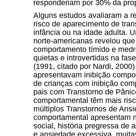
responderiam por 30% da prop
Alguns estudos avaliaram a re
risco de aparecimento de tra
infância ou na idade adulta.
norte-americanas revelou qu
comportamento tímido e medro
quietas e introvertidas na fa
(1991, citado por Nardi, 200
apresentavam inibição compor
de crianças com inibição com
pais com Transtorno de Pânico
comportamental têm mais risc
múltiplos Transtornos de Ansi
comportamental apresentam 
social, história pregressa de 
e ansiedade excessiva, muit