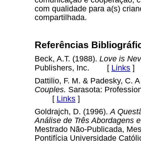
com qualidade para a(s) crian
compartilhada.
Referências Bibliográfi
Beck, A.T. (1988).
Love is Ne
[
Links
]
Publishers, Inc.
Dattilio, F. M. & Padesky, C. 
Couples.
Sarasota: Professio
[
Links
]
Goldrajch, D. (1996).
A Questã
Análise de Três Abordagens e
Mestrado Não-Publicada, Mest
Pontifícia Universidade Católi