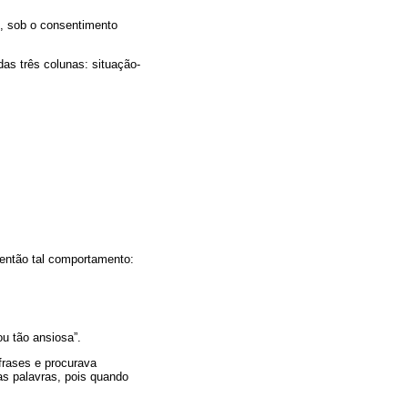
, sob o consentimento
das três colunas: situação-
 então tal comportamento:
ou tão ansiosa”.
frases e procurava
das palavras, pois quando