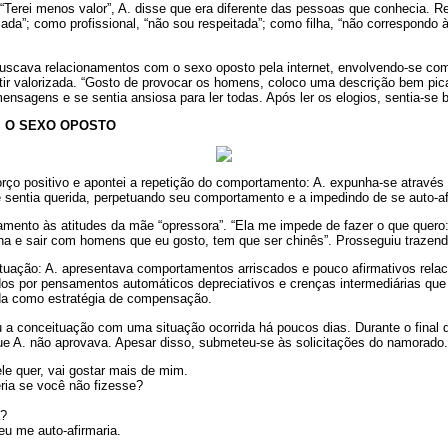
 “Terei menos valor”, A. disse que era diferente das pessoas que conhecia. Re
da”; como profissional, “não sou respeitada”; como filha, “não correspondo 
buscava relacionamentos com o sexo oposto pela internet, envolvendo-se co
r valorizada. “Gosto de provocar os homens, coloco uma descrição bem pica
nsagens e se sentia ansiosa para ler todas. Após ler os elogios, sentia-se 
 O SEXO OPOSTO
forço positivo e apontei a repetição do comportamento: A. expunha-se através 
 sentia querida, perpetuando seu comportamento e a impedindo de se auto-af
mento às atitudes da mãe “opressora”. “Ela me impede de fazer o que quero:
a e sair com homens que eu gosto, tem que ser chinês”. Prosseguiu trazendo
uação: A. apresentava comportamentos arriscados e pouco afirmativos relac
os por pensamentos automáticos depreciativos e crenças intermediárias qu
da como estratégia de compensação.
 a conceituação com uma situação ocorrida há poucos dias. Durante o final
que A. não aprovava. Apesar disso, submeteu-se às solicitações do namorado.
ele quer, vai gostar mais de mim.
ria se você não fizesse?
a?
eu me auto-afirmaria.