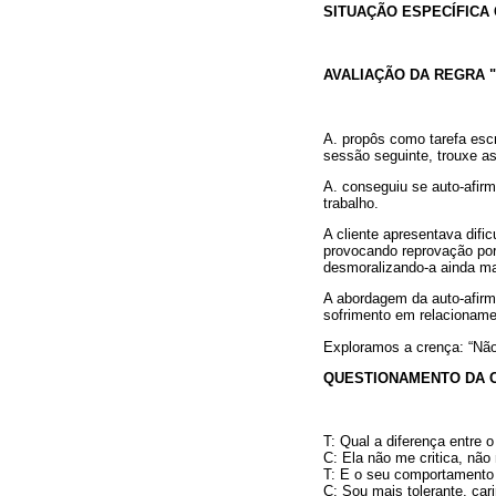
SITUAÇÃO ESPECÍFICA
AVALIAÇÃO DA REGRA "
A. propôs como tarefa escr
sessão seguinte, trouxe as
A. conseguiu se auto-afir
trabalho.
A cliente apresentava difi
provocando reprovação por 
desmoralizando-a ainda mai
A abordagem da auto-afirm
sofrimento em relacionament
Exploramos a crença: “Nã
QUESTIONAMENTO DA 
T: Qual a diferença entre
C: Ela não me critica, não
T: E o seu comportamento
C: Sou mais tolerante, car