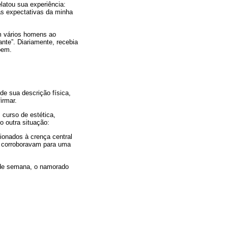
latou sua experiência:
às expectativas da minha
m vários homens ao
nte”. Diariamente, recebia
bem.
de sua descrição física,
irmar.
 curso de estética,
 outra situação:
ionados à crença central
e corroboravam para uma
 de semana, o namorado