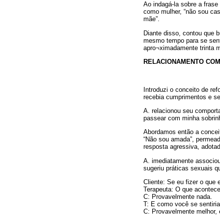
Ao indagá-la sobre a frase
como mulher, “não sou casa
mãe”.
Diante disso, contou que 
mesmo tempo para se senti
apro¬ximadamente trinta me
RELACIONAMENTO COM
Introduzi o conceito de re
recebia cumprimentos e se
A. relacionou seu comporta
passear com minha sobrinh
Abordamos então a conceit
“Não sou amada”, permead
resposta agressiva, adota
A. imediatamente associou
sugeriu práticas sexuais 
Cliente: Se eu fizer o que 
Terapeuta: O que acontece
C: Provavelmente nada.
T: E como você se sentiri
C: Provavelmente melhor, 