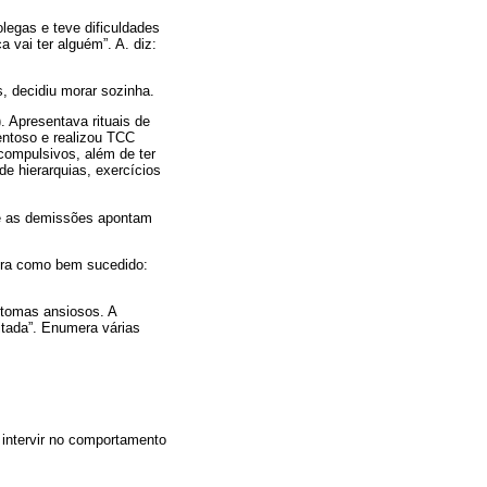
olegas e teve dificuldades
 vai ter alguém”. A. diz:
s, decidiu morar sozinha.
. Apresentava rituais de
entoso e realizou TCC
compulsivos, além de ter
 de hierarquias, exercícios
ue as demissões apontam
dera como bem sucedido:
ntomas ansiosos. A
eitada”. Enumera várias
e intervir no comportamento