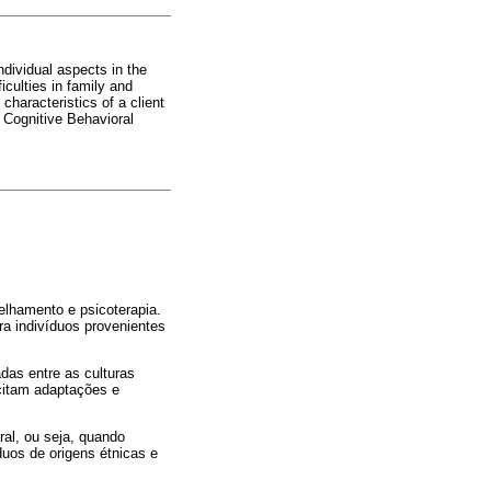
ndividual aspects in the
iculties in family and
 characteristics of a client
f Cognitive Behavioral
elhamento e psicoterapia.
a indivíduos provenientes
das entre as culturas
citam adaptações e
ral, ou seja, quando
duos de origens étnicas e