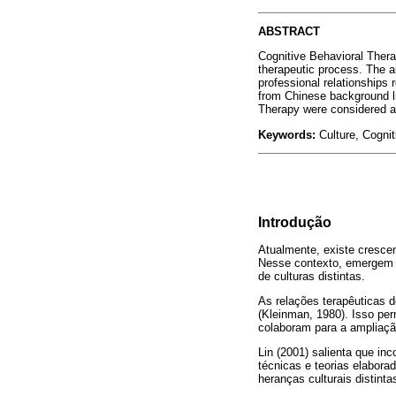
ABSTRACT
Cognitive Behavioral Therap
therapeutic process. The au
professional relationships r
from Chinese background liv
Therapy were considered a
Keywords:
Culture, Cogniti
Introdução
Atualmente, existe cresce
Nesse contexto, emergem d
de culturas distintas.
As relações terapêuticas d
(Kleinman, 1980). Isso pe
colaboram para a ampliaçã
Lin (2001) salienta que in
técnicas e teorias elabora
heranças culturais distinta