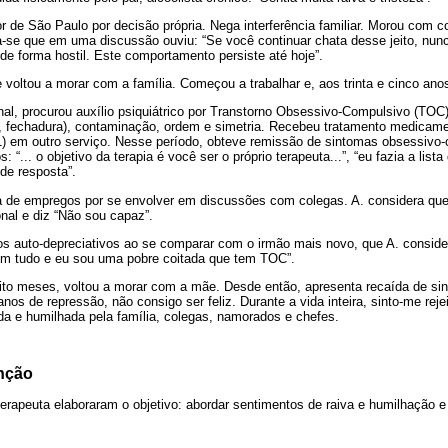
or de São Paulo por decisão própria. Nega interferência familiar. Morou com c
a-se que em uma discussão ouviu: “Se você continuar chata desse jeito, nunca
de forma hostil. Este comportamento persiste até hoje”.
e voltou a morar com a família. Começou a trabalhar e, aos trinta e cinco ano
nal, procurou auxílio psiquiátrico por Transtorno Obsessivo-Compulsivo (TOC)
s, fechadura), contaminação, ordem e simetria. Recebeu tratamento medicam
) em outro serviço. Nesse período, obteve remissão de sintomas obsessivo-
 “... o objetivo da terapia é você ser o próprio terapeuta...”, “eu fazia a lista
de resposta”.
a de empregos por se envolver em discussões com colegas. A. considera q
onal e diz “Não sou capaz”.
os auto-depreciativos ao se comparar com o irmão mais novo, que A. consi
 em tudo e eu sou uma pobre coitada que tem TOC”.
o meses, voltou a morar com a mãe. Desde então, apresenta recaída de si
o anos de repressão, não consigo ser feliz. Durante a vida inteira, sinto-me rej
da e humilhada pela família, colegas, namorados e chefes.
enção
e terapeuta elaboraram o objetivo: abordar sentimentos de raiva e humilhação 