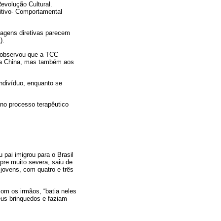
evolução Cultural.
nitivo- Comportamental
dagens diretivas parecem
).
) observou que a TCC
 da China, mas também aos
indivíduo, enquanto se
 no processo terapêutico
 pai imigrou para o Brasil
pre muito severa, saiu de
jovens, com quatro e três
com os irmãos, “batia neles
eus brinquedos e faziam