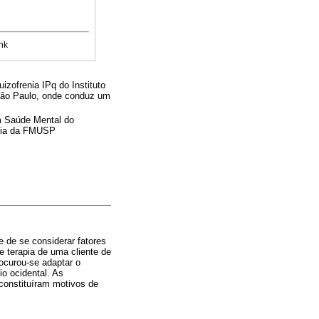
nk
zofrenia IPq do Instituto
 São Paulo, onde conduz um
m Saúde Mental do
tria da FMUSP
 de se considerar fatores
e terapia de uma cliente de
rocurou-se adaptar o
io ocidental. As
 constituíram motivos de