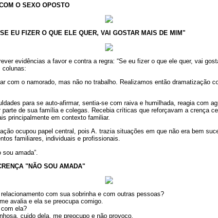
 COM O SEXO OPOSTO
SE EU FIZER O QUE ELE QUER, VAI GOSTAR MAIS DE MIM"
ever evidências a favor e contra a regra: “Se eu fizer o que ele quer, vai gos
 colunas:
mar com o namorado, mas não no trabalho. Realizamos então dramatização 
culdades para se auto-afirmar, sentia-se com raiva e humilhada, reagia com ag
parte de sua família e colegas. Recebia críticas que reforçavam a crença c
s principalmente em contexto familiar.
ação ocupou papel central, pois A. trazia situações em que não era bem su
os familiares, individuais e profissionais.
o sou amada”.
CRENÇA "NÃO SOU AMADA"
 o relacionamento com sua sobrinha e com outras pessoas?
 me avalia e ela se preocupa comigo.
 com ela?
inhosa, cuido dela, me preocupo e não provoco.