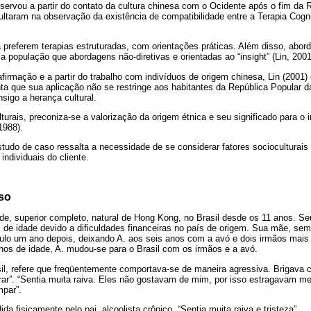
ervou a partir do contato da cultura chinesa com o Ocidente após o fim da R
sultaram na observação da existência de compatibilidade entre a Terapia Cog
a preferem terapias estruturadas, com orientações práticas. Além disso, abor
a população que abordagens não-diretivas e orientadas ao “insight” (Lin, 2001
firmação e a partir do trabalho com indivíduos de origem chinesa, Lin (2001
enta que sua aplicação não se restringe aos habitantes da República Popular
sigo a herança cultural.
turais, preconiza-se a valorização da origem étnica e seu significado para o 
1988).
studo de caso ressalta a necessidade de se considerar fatores socioculturais
individuais do cliente.
so
de, superior completo, natural de Hong Kong, no Brasil desde os 11 anos. Seu
 de idade devido a dificuldades financeiras no país de origem. Sua mãe, sem
o um ano depois, deixando A. aos seis anos com a avó e dois irmãos mais 
nos de idade, A. mudou-se para o Brasil com os irmãos e a avó.
sil, refere que freqüentemente comportava-se de maneira agressiva. Brigava 
ar”. “Sentia muita raiva. Eles não gostavam de mim, por isso estragavam m
mpar”.
da fisicamente pelo pai, alcoolista crônico. “Sentia muita raiva e tristeza”.