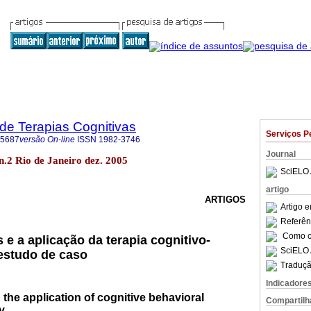
 de Terapias Cognitivas
Serviços P
-5687
versão On-line
ISSN
1982-3746
Journal
 n.2 Rio de Janeiro dez. 2005
SciELO 
artigo
ARTIGOS
Artigo 
Referên
Como ci
 e a aplicação da terapia cognitivo-
SciELO 
estudo de caso
Traduçã
Indicadore
 the application of cognitive behavioral
Compartilh
y