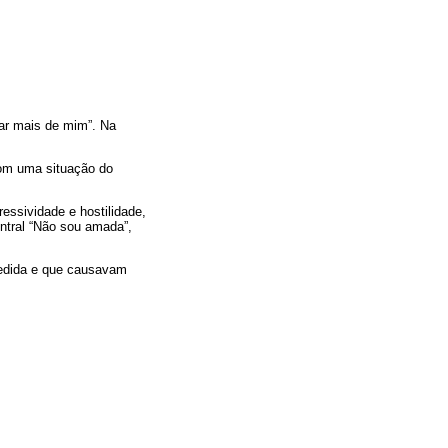
tar mais de mim”. Na
com uma situação do
ressividade e hostilidade,
entral “Não sou amada”,
cedida e que causavam