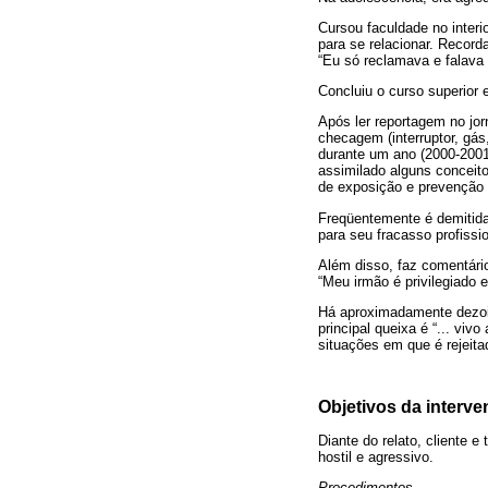
Cursou faculdade no interi
para se relacionar. Record
“Eu só reclamava e falava 
Concluiu o curso superior 
Após ler reportagem no jor
checagem (interruptor, gá
durante um ano (2000-2001
assimilado alguns conceitos:
de exposição e prevenção 
Freqüentemente é demitid
para seu fracasso profissi
Além disso, faz comentári
“Meu irmão é privilegiado
Há aproximadamente dezoit
principal queixa é “... viv
situações em que é rejeita
Objetivos da interv
Diante do relato, cliente 
hostil e agressivo.
Procedimentos