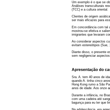
Um exemplo é o que se obs
Análises transculturais re
(TCC) e a cultura oriental.
Clientes de origem asiátic
ser mais eficazes para ess
Em concordância com tal a
mostrou-se efetiva e sali
imigrantes que levaram con
Ao considerar aspectos cul
evitam estereótipos (Sue, 
Diante disso, o presente e
sem negligenciar aspectos 
Apresentação do ca
Sra. A. tem 40 anos de ida
quando A. tinha cinco anos
Hong Kong rumo a São Paul
anos de idade. Aos onze a
Durante a infância, no Bra
com uma cadeira até sangr
bagunça para eu ter que li
Na adolescência, era agredi