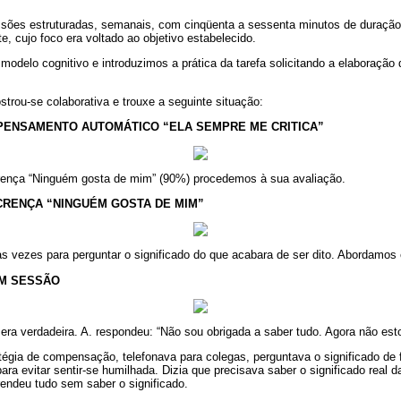
sões estruturadas, semanais, com cinqüenta a sessenta minutos de duração
nte, cujo foco era voltado ao objetivo estabelecido.
modelo cognitivo e introduzimos a prática da tarefa solicitando a elaboração 
trou-se colaborativa e trouxe a seguinte situação:
PENSAMENTO AUTOMÁTICO “ELA SEMPRE ME CRITICA”
rença “Ninguém gosta de mim” (90%) procedemos à sua avaliação.
RENÇA “NINGUÉM GOSTA DE MIM”
as vezes para perguntar o significado do que acabara de ser dito. Abordamos
EM SESSÃO
 era verdadeira. A. respondeu: “Não sou obrigada a saber tudo. Agora não est
tégia de compensação, telefonava para colegas, perguntava o significado de 
ara evitar sentir-se humilhada. Dizia que precisava saber o significado real 
endeu tudo sem saber o significado.