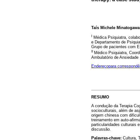
Taís Michele Minatogawa
I
Médica Psiquiatra, colabo
e Departamento de Psiquia
Grupo de pacientes com E
II
Médico Psiquiatra, Coor
Ambulatório de Ansiedade
Endereçopara correspondê
RESUMO
A condução da Terapia Cog
socioculturais, além de as
origem chinesa com dificul
treinamento em auto-afirma
particularidades culturais
discussão.
Palavras-chave:
Cultura, T