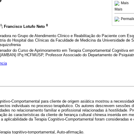
Mais
Mais
Permali
I
II
; Francisco Lotufo Neto
radora no Grupo de Atendimento Clínico e Reabilitação do Paciente com Esqui
tria do Hospital das Clínicas da Faculdade de Medicina da Universidade de
squizofrenia
denador do Curso de Aprimoramento em Terapia Comportamental Cognitiva e
 (AMBAN) IPq HCFMUSP, Professor Associado do Departamento de Psiquia
ncia
nitivo-Comportamental para cliente de origem asiática mostrou a necessidade
pectos individuais no processo terapêutico. Os autores descrevem sessões d
dades no relacionamento familiar e profissional relacionadas à hostilidade. P
ção às características da cliente de herança cultural chinesa inserida em me
 e a aplicabilidade da Terapia Cognitivo-Comportamental foram consideradas e
erapia tognitivo-tomportamental, Auto-afirmação.