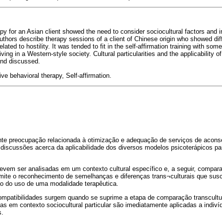
y for an Asian client showed the need to consider sociocultural factors and i
thors describe therapy sessions of a client of Chinese origin who showed diff
elated to hostility. It was tended to fit in the self-affirmation training with some
ing in a Western-style society. Cultural particularities and the applicability o
nd discussed.
ve behavioral therapy, Self-affirmation.
nte preocupação relacionada à otimização e adequação de serviços de acons
iscussões acerca da aplicabilidade dos diversos modelos psicoterápicos par
evem ser analisadas em um contexto cultural específico e, a seguir, compara
rmite o reconhecimento de semelhanças e diferenças trans¬culturais que sus
o do uso de uma modalidade terapêutica.
compatibilidades surgem quando se suprime a etapa de comparação transcultu
das em contexto sociocultural particular são imediatamente aplicadas a indiví
s.