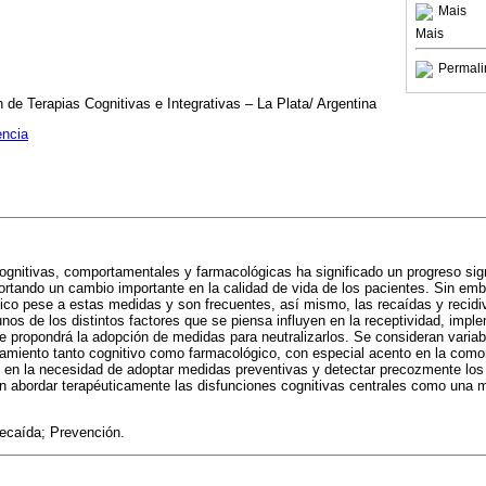
Mais
Mais
Permali
n de Terapias Cognitivas e Integrativas – La Plata/ Argentina
encia
ognitivas, comportamentales y farmacológicas ha significado un progreso signi
portando un cambio importante en la calidad de vida de los pacientes. Sin em
ico pese a estas medidas y son frecuentes, así mismo, las recaídas y recidi
unos de los distintos factores que se piensa influyen en la receptividad, impl
se propondrá la adopción de medidas para neutralizarlos. Se consideran varia
tamiento tanto cognitivo como farmacológico, con especial acento en la comor
 en la necesidad de adoptar medidas preventivas y detectar precozmente los 
n abordar terapéuticamente las disfunciones cognitivas centrales como una 
ecaída; Prevención.