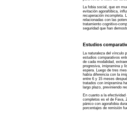
La fobia social, que en mu
evitación agorafóbica, inf
recuperación incompleta. L
relacionadas con las poten
tratamiento cognitivo-compo
seguridad que han demostr
Estudios comparativo
La naturaleza del vínculo 
estudios comparativos entr
de cada modalidad, extraer
progresiva, imipramina y li
espera. Luego de tres mese
había diferencia con la im
entre 6 y 15 meses después
tratados con imipramina ha
largo plazo, previniendo re
En cuanto a la efectividad
completos es el de Fava, Z
pánico con agorafobia dura
porcentajes de remisión fu