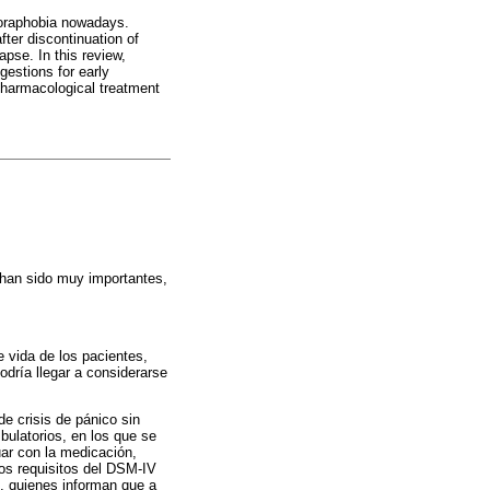
goraphobia nowadays.
ter discontinuation of
apse. In this review,
gestions for early
pharmacological treatment
e han sido muy importantes,
e vida de los pacientes,
odría llegar a considerarse
e crisis de pánico sin
ulatorios, en los que se
ar con la medicación,
los requisitos del DSM-IV
), quienes informan que a