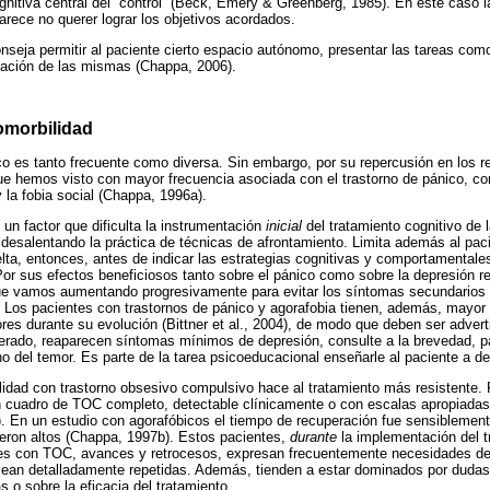
gnitiva central del “control” (Beck, Emery & Greenberg, 1985). En este caso l
arece no querer lograr los objetivos acordados.
onseja permitir al paciente cierto espacio autónomo, presentar las tareas como
zación de las mismas (Chappa, 2006).
comorbilidad
co es tanto frecuente como diversa. Sin embargo, por su repercusión en los r
ue hemos visto con mayor frecuencia asociada con el trastorno de pánico, con
 la fobia social (Chappa, 1996a).
un factor que dificulta la instrumentación
inicial
del tratamiento cognitivo de l
desalentando la práctica de técnicas de afrontamiento. Limita además al pac
lta, entonces, antes de indicar las estrategias cognitivas y comportamentales
or sus efectos beneficiosos tanto sobre el pánico como sobre la depresión 
 que vamos aumentando progresivamente para evitar los síntomas secundario
 Los pacientes con trastornos de pánico y agorafobia tienen, además, mayor
es durante su evolución (Bittner et al., 2004), de modo que deben ser advert
erado, reaparecen síntomas mínimos de depresión, consulte a la brevedad, pa
o del temor. Es parte de la tarea psicoeducacional enseñarle al paciente a de
ilidad con trastorno obsesivo compulsivo hace al tratamiento más resistente. 
 cuadro de TOC completo, detectable clínicamente o con escalas apropiadas (
. En un estudio con agorafóbicos el tiempo de recuperación fue sensiblemen
ueron altos (Chappa, 1997b). Estos pacientes,
durante
la implementación del t
es con TOC, avances y retrocesos, expresan frecuentemente necesidades de 
sean detalladamente repetidas. Además, tienden a estar dominados por dudas
as o sobre la eficacia del tratamiento.