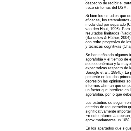
despecho de recibir el tra
trece síntomas del DSM.
Si bien los estudios que 
eficaces, los tratamientos
modalidad por separado (Cl
van den Hout, 1996). Para
resultados limitados (Nadi
(Bandelow & Rüther, 2004).
con retiro progresivo de lo
y técnicas cognitivas (Cha
Se han señalado algunos in
agorafobia y el tiempo de 
socioeconómico y la mayor 
expectativas respecto de l
Basoglu et al., 1994b). L
presente en los dos primer
depresión las opiniones son
informes afirman que empeor
un factor que interfiere e
agorafobia, por lo que deb
Los estudios de seguimien
criterios de recuperación 
significativamente importa
En este informe Jacobson, 
aproximadamente un 10% suf
En los apartados que siguen