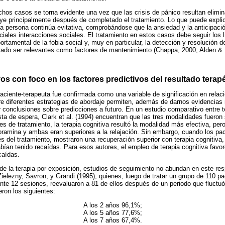
chos casos se torna evidente una vez que las crisis de pánico resultan elimi
luye principalmente después de completado el tratamiento. Lo que puede expl
a persona continúa evitativa, comprobándose que la ansiedad y la anticipaci
ciales interacciones sociales. El tratamiento en estos casos debe seguir los 
rtamental de la fobia social y, muy en particular, la detección y resolución 
ado ser relevantes como factores de mantenimiento (Chappa, 2000; Alden & B
s con foco en los factores predictivos del resultado terap
paciente-terapeuta fue confirmada como una variable de significación en relaci
e diferentes estrategias de abordaje permiten, además de darnos evidencias r
 conclusiones sobre predicciones a futuro. En un estudio comparativo entre te
sta de espera, Clark et al. (1994) encuentran que las tres modalidades fueron s
s de tratamiento, la terapia cognitiva resultó la modalidad más efectiva, per
ipramina y ambas eran superiores a la relajación. Sin embargo, cuando los pa
 del tratamiento, mostraron una recuperación superior con terapia cognitiva
bían tenido recaídas. Para esos autores, el empleo de terapia cognitiva favor
caídas.
 de la terapia por exposición, estudios de seguimiento no abundan en este re
ielezny, Savron, y Grandi (1995), quienes, luego de tratar un grupo de 110 pa
nte 12 sesiones, reevaluaron a 81 de ellos después de un periodo que fluctuó
eron los siguientes:
A los 2 años 96,1%;
A los 5 años 77,6%;
A los 7 años 67,4%.