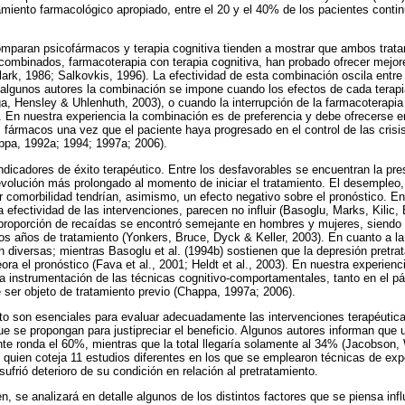
tamiento farmacológico apropiado, entre el 20 y el 40% de los pacientes conti
comparan psicofármacos y terapia cognitiva tienden a mostrar que ambos trat
 combinados, farmacoterapia con terapia cognitiva, han probado ofrecer mejo
ark, 1986; Salkovkis, 1996). La efectividad de esta combinación oscila entre
 algunos autores la combinación se impone cuando los efectos de cada terap
ga, Hensley & Uhlenhuth, 2003), o cuando la interrupción de la farmacoterapi
 En nuestra experiencia la combinación es de preferencia y debe ofrecerse e
s fármacos una vez que el paciente haya progresado en el control de las crisis
ppa, 1992a; 1994; 1997a; 2006).
dicadores de éxito terapéutico. Entre los desfavorables se encuentran la pre
evolución más prolongado al momento de iniciar el tratamiento. El desempleo,
comorbilidad tendrían, asimismo, un efecto negativo sobre el pronóstico. En
a efectividad de las intervenciones, parecen no influir (Basoglu, Marks, Kilic
a proporción de recaídas se encontró semejante en hombres y mujeres, siendo
os años de tratamiento (Yonkers, Bruce, Dyck & Keller, 2003). En cuanto a l
 diversas; mientras Basoglu et al. (1994b) sostienen que la depresión pretrata
a el pronóstico (Fava et al., 2001; Heldt et al., 2003). En nuestra experienc
n la instrumentación de las técnicas cognitivo-comportamentales, tanto en el p
e ser objeto de tratamiento previo (Chappa, 1997a; 2006).
to son esenciales para evaluar adecuadamente las intervenciones terapéutic
que se propongan para justipreciar el beneficio. Algunos autores informan que
nte ronda el 60%, mientras que la total llegaría solamente al 34% (Jacobson,
quien coteja 11 estudios diferentes en los que se emplearon técnicas de exp
rió deterioro de su condición en relación al pretratamiento.
, se analizará en detalle algunos de los distintos factores que se piensa infl