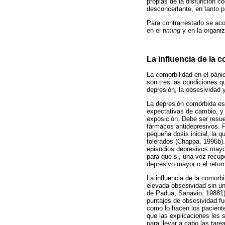
propias de la disfunción co
desconcertante, en tanto p
Para contrarrestarlo se ac
en el
timing
y en la organi
La influencia de la 
La comorbilidad en el páni
son tres las condiciones q
depresión, la obsesividad y
La depresión comórbida es 
expectativas de cambio, y 
exposición. Debe ser resue
fármacos antidepresivos. P
pequeña dosis inicial, la
tolerados (Chappa, 1996b).
episodios depresivos mayor
para que si, una vez recup
depresivo mayor o el retorn
La influencia de la comorb
elevada obsesividad sin un
de Padua, Sanavio, 19881)
puntajes de obsesividad f
como lo hacen los pacient
que las explicaciones les 
para llevar a cabo las tare