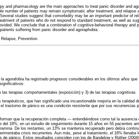
apy and pharmacology are the main approaches to treat panic disorder and a
le number of patients may remain symptomatic after treatment, and relapse af
 Several studies suggest that comorbidity may be an important predictor of rel
eatment of patients who do not respond to standard treatment, as well as sug
provided. We conclude that a combination of cognitive-behavioral therapy and 
 patients suffering from panic disorder and agoraphobia.
 Relapse, Prevention.
y la agorafobia ha registrado progresos considerables en los últimos años qu
significativos:
e las terapias comportamentales (exposición) y 3) de las terapias cognitivas.
 terapéuticos, que han significado una incuestionable mejoría en la calidad d
el trastorno de pánico es una condición resistente que por sus recurrencias p
forman que la recuperación completa — entendiéndose como tal la ausencia d
 del 18%, en un estudio de seguimiento durante 15 años en 55 pacientes amb
ramina. De los restantes, un 13% se mantenía recuperado pero debía continu
rimentaba crisis recurrentes. Aun más, pese al tratamiento, el 18% llenaba 
sis de pánico. Estos resultados coinciden con los de Bandelow y Rüther (2004