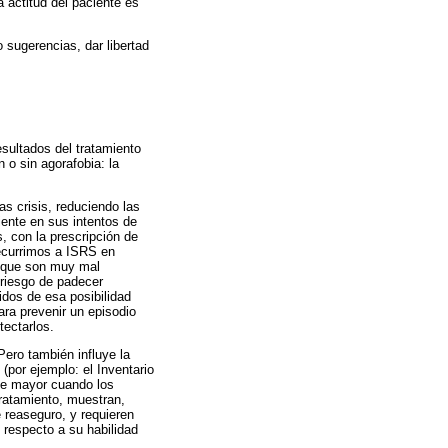
a actitud del paciente es
 sugerencias, dar libertad
esultados del tratamiento
 o sin agorafobia: la
as crisis, reduciendo las
iente en sus intentos de
, con la prescripción de
recurrimos a ISRS en
s que son muy mal
 riesgo de padecer
idos de esa posibilidad
ra prevenir un episodio
tectarlos.
Pero también influye la
por ejemplo: el Inventario
te mayor cuando los
ratamiento, muestran,
reaseguro, y requieren
 respecto a su habilidad