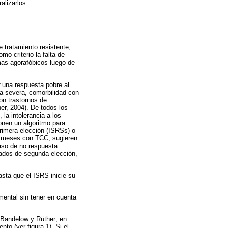
alizarlos.
 tratamiento resistente,
mo criterio la falta de
mas agorafóbicos luego de
una respuesta pobre al
ia severa, comorbilidad con
on trastornos de
er, 2004). De todos los
la intolerancia a los
onen un algoritmo para
primera elección (ISRSs) o
6 meses con TCC, sugieren
aso de no respuesta.
rados de segunda elección,
sta que el ISRS inicie su
mental sin tener en cuenta
 Bandelow y Rüther; en
to (ver figura 1). Si el