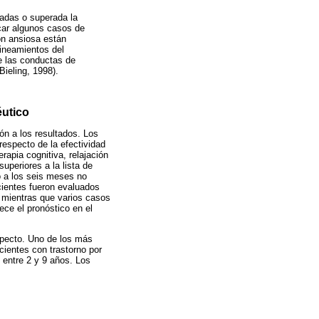
nadas o superada la
icar algunos casos de
ón ansiosa están
lineamientos del
de las conductas de
ieling, 1998).
éutico
ón a los resultados. Los
especto de la efectividad
rapia cognitiva, relajación
uperiores a la lista de
o a los seis meses no
cientes fueron evaluados
, mientras que varios casos
ece el pronóstico en el
specto. Uno de los más
cientes con trastorno por
 entre 2 y 9 años. Los