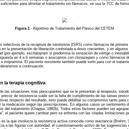
suficientes para afrontar el tratamiento sin fármacos, se usa la TCC de form
Figura 1
- Algoritmo de Tratamiento del Pánico del CETEM
res selectivos de la recaptura de serotonina (ISRS) como fármacos de primer
 en la presentación de liberación controlada a dosis crecientes, y en alguno
ad (por ejemplo, escitalopram si predomina la sensación de vértigo o inestab
espuesta en 4 a 6 semanas o asociamos con clonazepam y como fármacos de
o imipramina. El paciente resistente también puede serlo para con el tratamie
deraremos a continuación.
n la terapia cognitiva
 de las situaciones más preocupantes que se le presentan al terapeuta, siendo
precoz de resistencia suele ser la falta de cumplimiento de las tareas prescri
ivas respecto del resultado, esto puede debilitar su compromiso tanto para cu
r la medicación según las prescripciones. En algunos casos un sentimiento d
coz del tratamiento (Chappa, 1992b). Todos estos factores pueden ser agrupa
a”, el paciente quiere cambiar pero se enfrenta con las citadas limitaciones p
 es la que involucra la resistencia activa conocida como
reactancia
(Brehm, 1
cia a las figuras con autoridad, el cuestionamiento activo de las sugerencias 