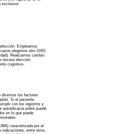
a exclusiva.
a elección. Empleamos
s casos elegimos otro ISRS
ilidad). Realizamos cambio
 tercera elección
nto cognitivo-
 diversos los factores
ptas. Si el paciente
mplir con los registros y
e autoeficacia pobre puede
dos en lo que puede
ersonales.
966) caracterizada por el
e indicaciones, entre otros,