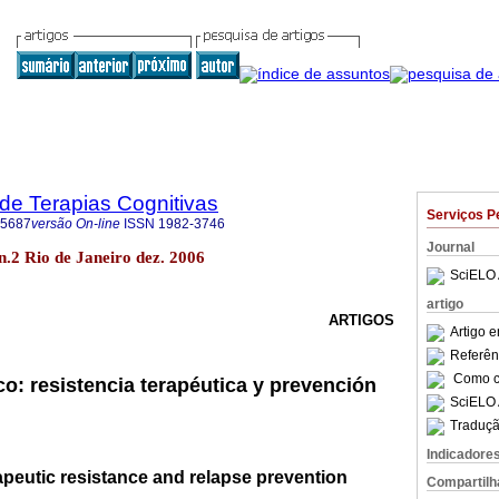
 de Terapias Cognitivas
Serviços P
-5687
versão On-line
ISSN
1982-3746
Journal
 n.2 Rio de Janeiro dez. 2006
SciELO 
artigo
ARTIGOS
Artigo 
Referên
Como ci
o: resistencia terapéutica y prevención
SciELO 
Traduçã
Indicadore
apeutic resistance and relapse prevention
Compartilh