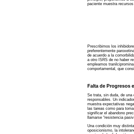
paciente muestra recursos 
Prescribimos los inhibido
preferentemente paroxetina
de acuerdo a la comorbilid
a otro ISRS de no haber r
empleamos tranilcipromina 
comportamental, que consi
Falta de Progresos e
Se trata, sin duda, de una
responsables. Un indicador 
muestra expectativas negat
las tareas como para toma
significar el abandono pre
llamarse “resistencia pasiv
Una condición muy distinta
oposicionismo, la intoleran