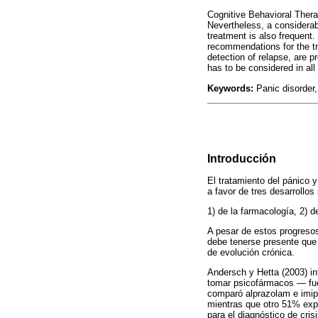
Cognitive Behavioral Ther
Nevertheless, a considerab
treatment is also frequent.
recommendations for the tr
detection of relapse, are 
has to be considered in all
Keywords:
Panic disorder,
Introducción
El tratamiento del pánico 
a favor de tres desarrollos 
1) de la farmacología, 2) d
A pesar de estos progresos
debe tenerse presente que 
de evolución crónica.
Andersch y Hetta (2003) in
tomar psicofármacos — fue
comparó alprazolam e imip
mientras que otro 51% expe
para el diagnóstico de cri