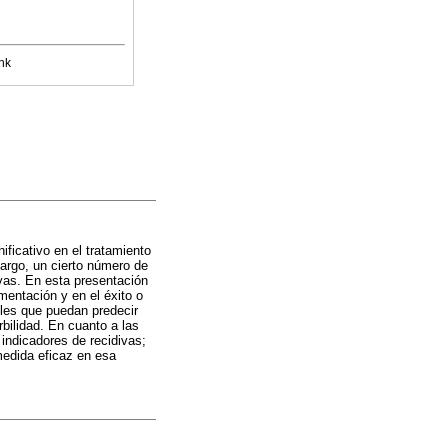
nk
ficativo en el tratamiento
bargo, un cierto número de
vas. En esta presentación
ementación y en el éxito o
bles que puedan predecir
bilidad. En cuanto a las
indicadores de recidivas;
medida eficaz en esa