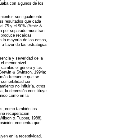
nuaba con algunos de los
amientos son igualmente
res resultados que cada
 el 75 y el 90% (Arntz &
ia por separado muestran
a produce recaídas
n la mayoría de los casos,
 a favor de las estrategias
sencia y severidad de la
 el menor nivel
 cambio el género y las
, Brewin & Swinson, 1994a;
 más frecuente que se
a comorbilidad con
miento no influiría, otros
ia, la depresión constituye
ánico como en la
as, como también los
 una recuperación
 Wilson & Tupper, 1988).
osición, encuentra que
uyen en la receptividad,