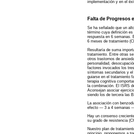
implementación y en el éxi
Falta de Progresos e
Se ha señalado que un alto
término cuya definición es 
respuesta en 6 semanas. E
6 meses de tratamiento (C
Resultaría de suma import
tratamiento. Entre otras s
otros trastornos de ansied
personalidad, desocupació
factores invocados los tre
síntomas secundarios y el 
guiarse en el tratamiento 
terapia cognitiva comport
la combinación. El ISRS d
Aconsejan asociar ejercici
siendo los de tercera las
La asociación con benzodia
efecto — 3 a 4 semanas — 
Hay un consenso creciente 
su grado de resistencia (
Nuestro plan de tratamient
principio, proponemos a tod