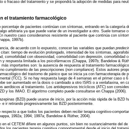
to o fracaso del tratamiento y se propondrá la adopción de medidas para neutr
n el tratamiento farmacológico
 porcentaje de pacientes continúan con síntomas, entrando en la categoría de
algo arbitraria ya que puede variar de un investigador a otro. Suele tomarse co
n nuestro caso consideramos resistente al paciente que continúa con sínto
happa, 1997b).
ancia, de acuerdo con lo expuesto, conocer las variables que puedan
predecir
e citan: tiempo de evolución prolongado, intensidad de los síntomas, agorafob
ad, comorbilidad con obsesividad, comorbilidad con depresión, comorbilidad c
n y respuesta limitada a los psicofármacos (Chappa, 1997b; Bandelow & Rüth
s más importantes son: la ausencia de respuesta al tratamiento farmacológico, 
no cumplimiento de las prescripciones (
non compliance
). Estos autores prop
farmacológico del trastorno de pánico que se inicia ya con farmacoterapia de 
amental (TCC). Si no hay respuesta luego de 4 semanas en el primer caso o 
ebe ser aumentado en la dosis o cambiado a otro ISRS o a venlafaxina, en c
os aeróbicos al tratamiento. Los antidepresivos tricíclicos (ATC) son conside
 BZD y los IMAO. El algoritmo completo puede consultarse en Chappa (2006).
zepinas (BZD) puede usarse de inicio, por la acción más rápida de la BZD ha
e ir retirando progresivamente las BZD posteriormente.
respecto a que todos los pacientes deben recibir terapia cognitivo-comporta
Chappa, 1992a; 1994; 1997a; Bandelow & Rüther, 2004).
o en el CETEM difiere en algunos puntos, sin bien no sustancialmente del de
os los pacientes terapia cognitiva comportamental desde el inicio del tratamien