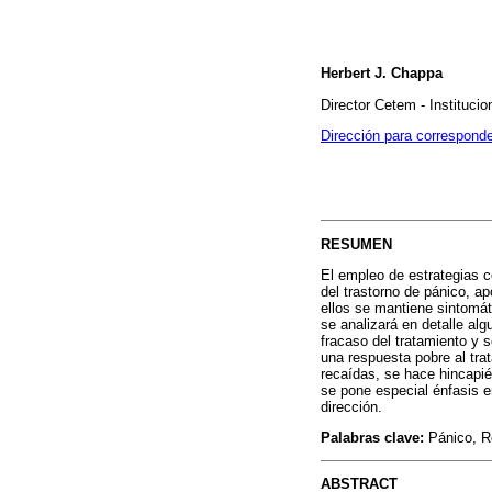
Herbert J. Chappa
Director Cetem - Institucio
Dirección para correspond
RESUMEN
El empleo de estrategias c
del trastorno de pánico, a
ellos se mantiene sintomát
se analizará en detalle alg
fracaso del tratamiento y 
una respuesta pobre al tra
recaídas, se hace hincapié
se pone especial énfasis e
dirección.
Palabras clave:
Pánico, R
ABSTRACT