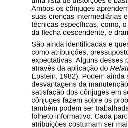
uma lista de distorções é bast
Ambos os cônjuges aprendem 
suas crenças intermediárias 
técnicas específicas, como, o
da flecha descendente, e dram
São ainda identificadas e que
como atribuições, pressuposto
expectativas. Alguns desses 
através da aplicação do
Relat
Epstein, 1982). Podem ainda 
desvantagens da manutenção 
satisfação dos cônjuges em s
cônjuges fazem sobre os pro
também podem ser trabalhada
folheto informativo. Cada parc
atribuições costumam ser mai