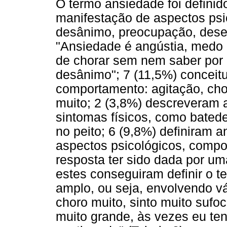
O termo ansiedade foi definid
manifestação de aspectos psi
desânimo, preocupação, deses
"Ansiedade é angústia, medo d
de chorar sem nem saber por 
desânimo"; 7 (11,5%) conce
comportamento: agitação, chor
muito; 2 (3,8%) descreveram
sintomas físicos, como batedei
no peito; 6 (9,8%) definiram
aspectos psicológicos, compor
resposta ter sido dada por u
estes conseguiram definir o 
amplo, ou seja, envolvendo vá
choro muito, sinto muito sufo
muito grande, às vezes eu te