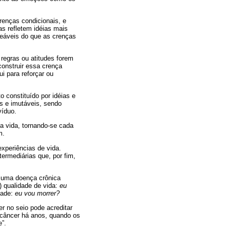
renças condicionais, e
s refletem idéias mais
eáveis do que as crenças
regras ou atitudes forem
construir essa crença
i para reforçar ou
 constituído por idéias e
s e imutáveis, sendo
víduo.
da vida, tornando-se cada
m.
xperiências de vida.
termediárias que, por fim,
 uma doença crônica
) qualidade de vida:
eu
dade:
eu vou morrer?
r no seio pode acreditar
câncer há anos, quando os
”.