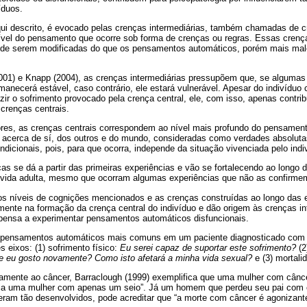
íduos.
ui descrito, é evocado pelas crenças intermediárias, também chamadas de c
vel do pensamento que ocorre sob forma de crenças ou regras. Essas crença
s de serem modificadas do que os pensamentos automáticos, porém mais mal
01) e Knapp (2004), as crenças intermediárias pressupõem que, se algumas 
manecerá estável, caso contrário, ele estará vulnerável. Apesar do indivíduo 
r o sofrimento provocado pela crença central, ele, com isso, apenas contribu
crenças centrais.
ores, as crenças centrais correspondem ao nível mais profundo do pensamento
 acerca de sí, dos outros e do mundo, consideradas como verdades absoluta
icionais, pois, para que ocorra, independe da situação vivenciada pelo indi
s se dá a partir das primeiras experiências e vão se fortalecendo ao longo 
 vida adulta, mesmo que ocorram algumas experiências que não as confirme
 os níveis de cognições mencionados e as crenças construídas ao longo das e
amente na formação da crença central do indivíduo e dão origem às crenças in
pensa a experimentar pensamentos automáticos disfuncionais.
s pensamentos automáticos mais comuns em um paciente diagnosticado com
s eixos: (1) sofrimento físico:
Eu serei capaz de suportar este sofrimento?
(2
e eu gosto novamente? Como isto afetará a minha vida sexual?
e (3) mortali
amente ao câncer, Barraclough (1999) exemplifica que uma mulher com cânce
 uma mulher com apenas um seio”. Já um homem que perdeu seu pai com 
eram tão desenvolvidos, pode acreditar que “a morte com câncer é agonizante