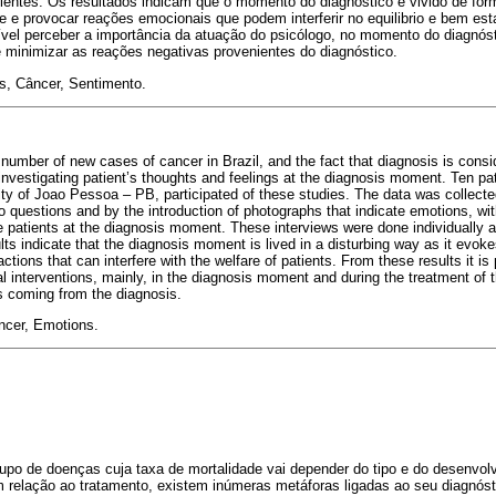
cientes. Os resultados indicam que o momento do diagnóstico é vivido de for
e provocar reações emocionais que podem interferir no equilibrio e bem estar
ível perceber a importância da atuação do psicólogo, no momento do diagnóst
 minimizar as reações negativas provenientes do diagnóstico.
, Câncer, Sentimento.
number of new cases of cancer in Brazil, and the fact that diagnosis is consid
investigating patient’s thoughts and feelings at the diagnosis moment. Ten pat
city of Joao Pessoa – PB, participated of these studies. The data was collect
questions and by the introduction of photographs that indicate emotions, with
e patients at the diagnosis moment. These interviews were done individually af
lts indicate that the diagnosis moment is lived in a disturbing way as it evok
tions that can interfere with the welfare of patients. From these results it is 
l interventions, mainly, in the diagnosis moment and during the treatment of 
s coming from the diagnosis.
ncer, Emotions.
upo de doenças cuja taxa de mortalidade vai depender do tipo e do desenvol
 relação ao tratamento, existem inúmeras metáforas ligadas ao seu diagnóst