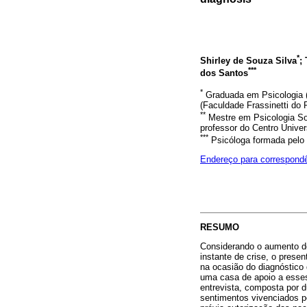
*
Shirley de Souza Silva
;
***
dos Santos
*
Graduada em Psicologia (
(Faculdade Frassinetti do
**
Mestre em Psicologia So
professor do Centro Unive
***
Psicóloga formada pelo 
Endereço para correspond
RESUMO
Considerando o aumento d
instante de crise, o prese
na ocasião do diagnóstico
uma casa de apoio a esses
entrevista, composta por 
sentimentos vivenciados pe