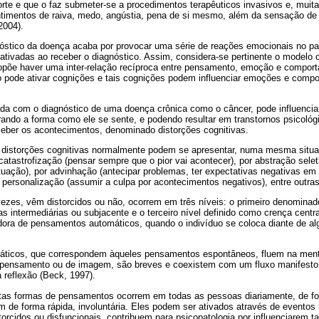
rte e que o faz submeter-se a procedimentos terapêuticos invasivos e, muita
ntimentos de raiva, medo, angústia, pena de si mesmo, além da sensação de 
2004).
nóstico da doença acaba por provocar uma série de reações emocionais no p
tivadas ao receber o diagnóstico. Assim, considera-se pertinente o modelo c
põe haver uma inter-relação recíproca entre pensamento, emoção e comport
o pode ativar cognições e tais cognições podem influenciar emoções e comp
ivada com o diagnóstico de uma doença crônica como o câncer, pode influenci
rando a forma como ele se sente, e podendo resultar em transtornos psicoló
ceber os acontecimentos, denominado distorções cognitivas.
 distorções cognitivas normalmente podem se apresentar, numa mesma situ
catastrofização (pensar sempre que o pior vai acontecer), por abstração sele
uação), por advinhação (antecipar problemas, ter expectativas negativas em 
 personalização (assumir a culpa por acontecimentos negativos), entre outras
zes, vêm distorcidos ou não, ocorrem em três níveis: o primeiro denomina
intermediárias ou subjacente e o terceiro nível definido como crença centra
dora de pensamentos automáticos, quando o indivíduo se coloca diante de a
ticos, que correspondem àqueles pensamentos espontâneos, fluem na ment
de pensamento ou de imagem, são breves e coexistem com um fluxo manifest
reflexão (Beck, 1997).
tas formas de pensamentos ocorrem em todas as pessoas diariamente, de f
 de forma rápida, involuntária. Eles podem ser ativados através de eventos 
torcidos ou disfuncionais, contribuem para psicopatologia por influenciarem