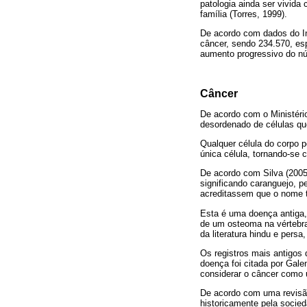
patologia ainda ser vivid
família (Torres, 1999).
De acordo com dados do In
câncer, sendo 234.570, es
aumento progressivo do nú
Câncer
De acordo com o Ministér
desordenado de células qu
Qualquer célula do corpo 
única célula, tornando-se
De acordo com Silva (2005
significando caranguejo, p
acreditassem que o nome t
Esta é uma doença antiga,
de um osteoma na vértebr
da literatura hindu e pers
Os registros mais antigos 
doença foi citada por Gale
considerar o câncer como u
De acordo com uma revisão 
historicamente pela socied