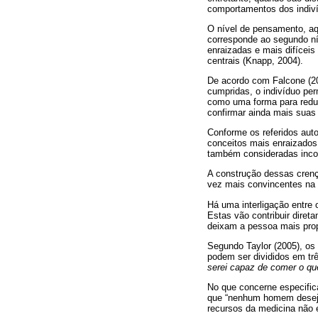
comportamentos dos indiv
O nível de pensamento, aq
corresponde ao segundo ní
enraizadas e mais difícei
centrais (Knapp, 2004).
De acordo com Falcone (20
cumpridas, o indivíduo per
como uma forma para reduzi
confirmar ainda mais suas 
Conforme os referidos aut
conceitos mais enraizados
também consideradas incond
A construção dessas crença
vez mais convincentes na
Há uma interligação entre
Estas vão contribuir diret
deixam a pessoa mais pro
Segundo Taylor (2005), o
podem ser divididos em trê
serei capaz de comer o qu
No que concerne especific
que “nenhum homem deseja
recursos da medicina não 