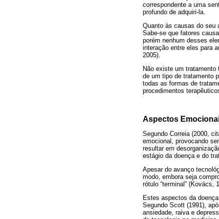
correspondente a uma sent
profundo de adquiri-la.
Quanto às causas do seu a
Sabe-se que fatores causa
porém nenhum desses eleme
interação entre eles para 
2005).
Não existe um tratamento 
de um tipo de tratamento p
todas as formas de tratam
procedimentos terapêuticos
Aspectos Emocionai
Segundo Correia (2000, ci
emocional, provocando sent
resultar em desorganizaçã
estágio da doença e do tr
Apesar do avanço tecnológ
modo, embora seja comprov
rótulo “terminal” (Kovács, 
Estes aspectos da doença 
Segundo Scott (1991), apó
ansiedade, raiva e depres