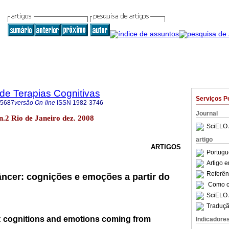
 de Terapias Cognitivas
Serviços P
-5687
versão On-line
ISSN
1982-3746
Journal
 n.2 Rio de Janeiro dez. 2008
SciELO 
artigo
ARTIGOS
Portugu
Artigo 
Referên
ncer: cognições e emoções a partir do
Como ci
SciELO 
Traduçã
r: cognitions and emotions coming from
Indicadore