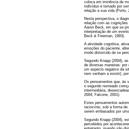
coloca em iminência de mo
indivíduo é tomado por se
relação a sua vida (Porto, 
Nesta perspectiva, o diag
relação com as cognições a
Aaron Beck, em que se pro
interpretação de um event
Beck & Freeman, 1993).
A atividade cognitiva, at
emoções do paciente, alte
modo distorcido de se per
Segundo Knapp (2004), as
de diversas maneiras: por 
um aspecto negativo da sit
nem venham a existir), por
Os pensamentos que, às ve
o segundo nomeado crenças 
intermediária, desencadea
2004; Falcone, 2001).
Estes pensamentos automá
raciocínio, sob a forma 
serem embasados por uma 
Segundo Knapp (2004), es
percebidos por acontecerem
entretanto, quando são dis