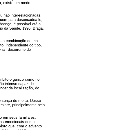
a, existe um medo
 não inter-relacionadas.
buem para desencadeá-lo,
oença, é possível até a
rio da Saúde, 1996; Braga,
ria a combinação de mais
to, independente do tipo,
nal, decorrente de
âmbito orgânico como no
tão intenso capaz de
nder da localização, do
entença de morte. Desse
iste, principalmente pelo
 em seus familiares.
stas emocionais como
visto que, com o advento