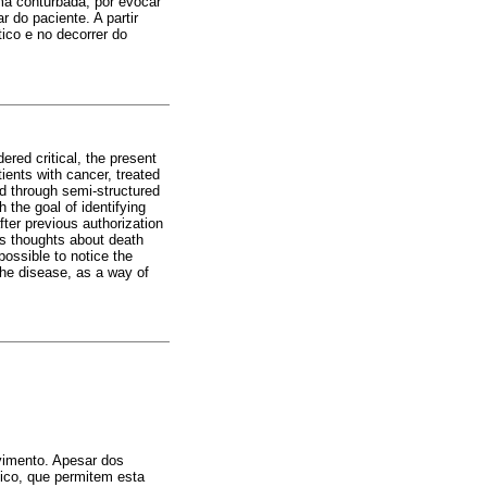
ma conturbada, por evocar
 do paciente. A partir
ico e no decorrer do
ered critical, the present
ients with cancer, treated
ed through semi-structured
 the goal of identifying
ter previous authorization
es thoughts about death
possible to notice the
the disease, as a way of
vimento. Apesar dos
ico, que permitem esta