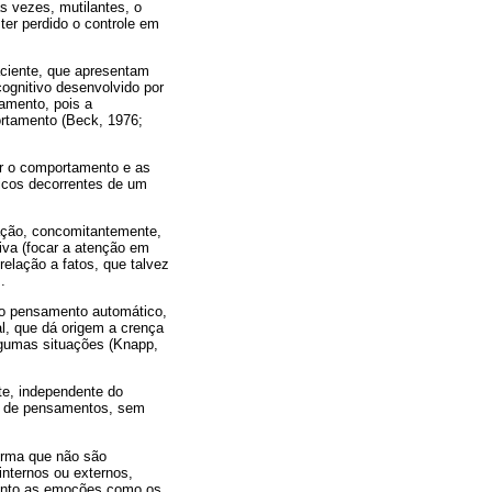
s vezes, mutilantes, o
ter perdido o controle em
aciente, que apresentam
ognitivo desenvolvido por
amento, pois a
ortamento (Beck, 1976;
ar o comportamento e as
gicos decorrentes de um
ação, concomitantemente,
tiva (focar a atenção em
relação a fatos, que talvez
.
do pensamento automático,
l, que dá origem a crença
lgumas situações (Knapp,
e, independente do
o de pensamentos, sem
orma que não são
internos ou externos,
 tanto as emoções como os