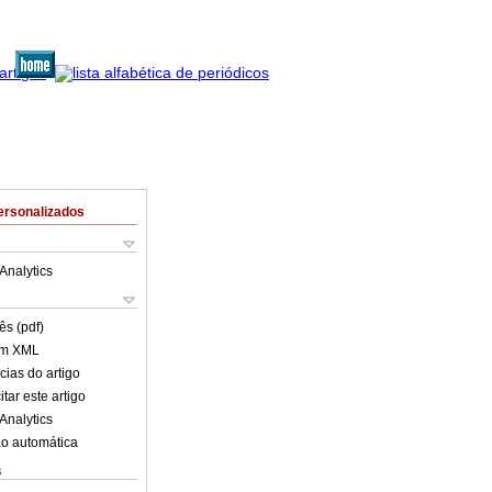
ersonalizados
Analytics
ês (pdf)
em XML
cias do artigo
tar este artigo
Analytics
o automática
s