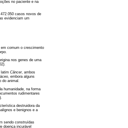
moções no paciente e na
o 472.050 casos novos de
vas evidenciam um
êm em comum o crescimento
rpo.
 origina nos genes de uma
02).
 latim
Câncer
, ambos
stáceo, embora alguns
o do animal.
 da humanidade, na forma
documentos rudimentares
).
terística destruidora da
malignos e benignos e a
ram sendo construídas
de doença incurável