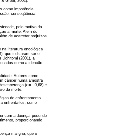
 & Greer, 2002).
os como impotência,
essão, conseqüência
siedade, pelo motivo da
ção à morte. Além do
lém de acarretar prejuízos
na literatura oncológica
), que indicaram ser o
e Uchitomi (2001), a
acionados como a ideação
ualidade. Autores como
 com câncer numa amostra
 desesperança (
r
= - 0,68) e
ero da morte.
tégias de enfrentamento
ra enfrentá-los, como
iver com a doença, podendo
frimento, proporcionando
doença maligna, que o