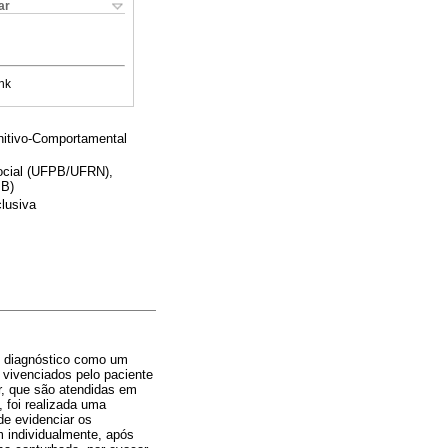
ar
nk
nitivo-Comportamental
Social (UFPB/UFRN),
PB)
lusiva
o diagnóstico como um
 vivenciados pelo paciente
r, que são atendidas em
 foi realizada uma
de evidenciar os
m individualmente, após