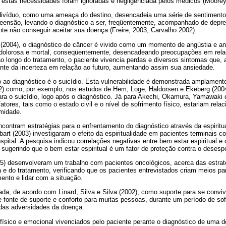
, estas necessidades foram ignoradas e negligenciada pelos médicos (Moorey
ndivíduo, como uma ameaça do destino, desencadeia uma série de sentiment
eensão, levando o diagnóstico a ser, freqüentemente, acompanhado de depr
ente não conseguir aceitar sua doença (Freire, 2003; Carvalho 2002).
(2004), o diagnóstico de câncer é vivido como um momento de angústia e an
 dolorosa e mortal, conseqüentemente, desencadeando preocupações em rela
 longo do tratamento, o paciente vivencia perdas e diversos sintomas que, a
ante da incerteza em relação ao futuro, aumentando assim sua ansiedade.
ao diagnóstico é o suicídio. Esta vulnerabilidade é demonstrada amplamente 
002) como, por exemplo, nos estudos de Hem, Loge, Haldorsen e Ekeberg (2004
ara o suicídio, logo após o diagnóstico. Já para Akechi, Okamura, Yamawaki 
fatores, tais como o estado civil e o nível de sofrimento físico, estariam rel
rmidade.
ncontram estratégias para o enfrentamento do diagnóstico através da espirit
bart (2003) investigaram o efeito da espiritualidade em pacientes terminais
pital. A pesquisa indicou correlações negativas entre bem estar espiritual e
 sugerindo que o bem estar espiritual é um fator de proteção contra o desesp
005) desenvolveram um trabalho com pacientes oncológicos, acerca das estra
a e do tratamento, verificando que os pacientes entrevistados criam meios pa
ento e lidar com a situação.
sada, de acordo com Linard, Silva e Silva (2002), como suporte para se conv
 fonte de suporte e conforto para muitas pessoas, durante um período de so
 das adversidades da doença.
físico e emocional vivenciados pelo paciente perante o diagnóstico de uma 