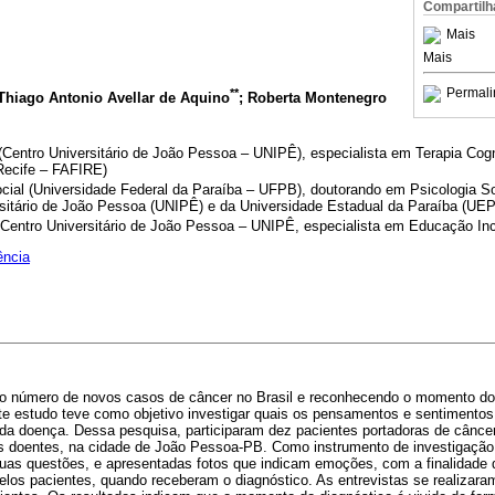
Compartilh
Mais
Mais
Permali
**
 Thiago Antonio Avellar de Aquino
; Roberta Montenegro
Centro Universitário de João Pessoa – UNIPÊ), especialista em Terapia Cog
 Recife – FAFIRE)
cial (Universidade Federal da Paraíba – UFPB), doutorando em Psicologia 
rsitário de João Pessoa (UNIPÊ) e da Universidade Estadual da Paraíba (UE
Centro Universitário de João Pessoa – UNIPÊ, especialista em Educação Inc
ência
o número de novos casos de câncer no Brasil e reconhecendo o momento d
nte estudo teve como objetivo investigar quais os pensamentos e sentimentos
 da doença. Dessa pesquisa, participaram dez pacientes portadoras de cânce
 doentes, na cidade de João Pessoa-PB. Como instrumento de investigação,
duas questões, e apresentadas fotos que indicam emoções, com a finalidade 
los pacientes, quando receberam o diagnóstico. As entrevistas se realizara