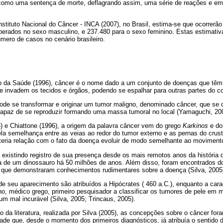
a como uma sentença de morte, deflagrando assim, uma série de reações e e
stituto Nacional do Câncer - INCA (2007), no Brasil, estima-se que ocorrerã
perados no sexo masculino, e 237.480 para o sexo feminino. Estas estimati
mero de casos no cenário brasileiro.
io da Saúde (1996), câncer é o nome dado a um conjunto de doenças que t
e invadem os tecidos e órgãos, podendo se espalhar para outras partes do co
pode se transformar e originar um tumor maligno, denominado câncer, que se
 capaz de se reproduzir formando uma massa tumoral no local (Yamaguchi, 20
) e Chiattone (1996), a origem da palavra câncer vem do grego
Karkinos
e do
ela semelhança entre as veias ao redor do tumor externo e as pernas do cru
eria relação com o fato da doença evoluir de modo semelhante ao moviment
 existindo registro de sua presença desde os mais remotos anos da história
a de um dinossauro há 50 milhões de anos. Além disso, foram encontrados 
a, que demonstraram conhecimentos rudimentares sobre a doença (Silva, 2005
de seu aparecimento são atribuídos a Hipócrates ( 460 a.C.), enquanto a carac
no, médico grego, primeiro pesquisador a classificar os tumores de pele em 
m mal incurável (Silva, 2005; Trincaus, 2005).
da literatura, realizada por Silva (2005), as concepções sobre o câncer fo
ade que, desde o momento dos primeiros diagnósticos, já atribuía o sentido 