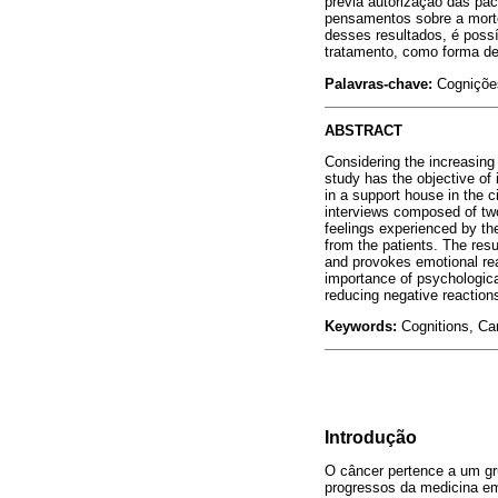
prévia autorização das pa
pensamentos sobre a morte 
desses resultados, é poss
tratamento, como forma de
Palavras-chave:
Cognições
ABSTRACT
Considering the increasing 
study has the objective of 
in a support house in the 
interviews composed of two 
feelings experienced by th
from the patients. The resu
and provokes emotional reac
importance of psychologica
reducing negative reaction
Keywords:
Cognitions, Ca
Introdução
O câncer pertence a um gr
progressos da medicina em