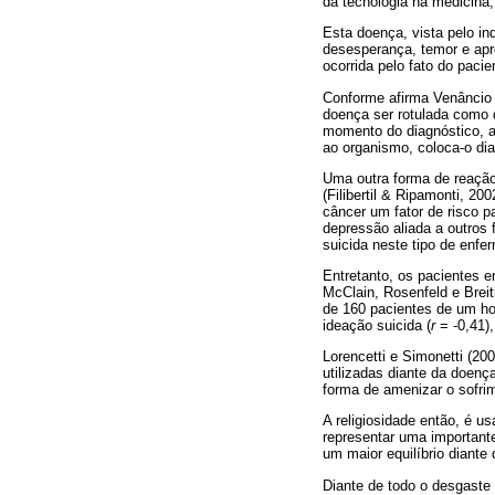
da tecnologia na medicina
Esta doença, vista pelo i
desesperança, temor e apr
ocorrida pelo fato do paci
Conforme afirma Venâncio 
doença ser rotulada como
momento do diagnóstico, ao
ao organismo, coloca-o di
Uma outra forma de reação 
(Filibertil & Ripamonti, 2
câncer um fator de risco p
depressão aliada a outros 
suicida neste tipo de enfe
Entretanto, os pacientes e
McClain, Rosenfeld e Breit
de 160 pacientes de um hos
ideação suicida (
r
= -0,41),
Lorencetti e Simonetti (2
utilizadas diante da doenç
forma de amenizar o sofrim
A religiosidade então, é u
representar uma importante
um maior equilíbrio diante
Diante de todo o desgaste 