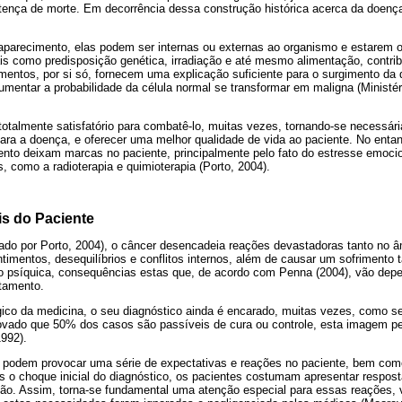
ença de morte. Em decorrência dessa construção histórica acerca da doenç
parecimento, elas podem ser internas ou externas ao organismo e estarem ou
is como predisposição genética, irradiação e até mesmo alimentação, contri
ntos, por si só, fornecem uma explicação suficiente para o surgimento da d
aumentar a probabilidade da célula normal se transformar em maligna (Ministé
totalmente satisfatório para combatê-lo, muitas vezes, tornando-se necessá
ara a doença, e oferecer uma melhor qualidade de vida ao paciente. No entan
ento deixam marcas no paciente, principalmente pelo fato do estresse emocio
, como a radioterapia e quimioterapia (Porto, 2004).
s do Paciente
tado por Porto, 2004), o câncer desencadeia reações devastadoras tanto no 
imentos, desequilíbrios e conflitos internos, além de causar um sofrimento 
o psíquica, consequências estas que, de acordo com Penna (2004), vão depe
atamento.
ico da medicina, o seu diagnóstico ainda é encarado, muitas vezes, como s
ado que 50% dos casos são passíveis de cura ou controle, esta imagem pers
1992).
podem provocar uma série de expectativas e reações no paciente, bem como
s o choque inicial do diagnóstico, os pacientes costumam apresentar respo
são. Assim, torna-se fundamental uma atenção especial para essas reações, 