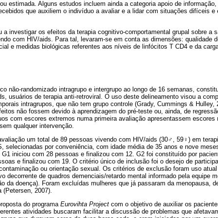
/ou estimada. Alguns estudos incluem ainda a categoria apoio de informação
cebidos que auxiliem o indivíduo a avaliar e a lidar com situações difíceis e 
u a investigar os efeitos da terapia cognitivo-comportamental grupal sobre a 
vendo com HIV/aids. Para tal, levaram-se em conta as dimensões: qualidade d
cial e medidas biológicas referentes aos níveis de linfócitos T CD4 e da carga
ico não-randomizado intragrupo e intergrupo ao longo de 16 semanas, constit
ds, usuários de terapia anti-retroviral. O uso deste delineamento visou a c
mporais intragrupos, que não tem grupo controle (Grady, Cummings & Hulley,
feitos não fossem devido à aprendizagem do pré-teste ou, ainda, de regressã
íduos com escores extremos numa primeira avaliação apresentassem escores
em qualquer intervenção.
 avaliação um total de 89 pessoas vivendo com HIV/aids (30♂, 59♀) em terapia 
 selecionadas por conveniência, com idade média de 35 anos e nove meses,
 G1 iniciou com 28 pessoas e finalizou com 12. G2 foi constituído por paci
soas e finalizou com 19. O critério único de inclusão foi o desejo de particip
ontaminação ou orientação sexual. Os critérios de exclusão foram uso atual 
ivo decorrente de quadros demenciais/retardo mental informado pela equipe m
ção da doença). Foram excluídas mulheres que já passaram da menopausa, d
a (Petersen, 2007).
proposta do programa
Eurovihta Project
com o objetivo de auxiliar os pacient
ferentes atividades buscaram facilitar a discussão de problemas que afetava