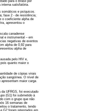
tado para o Brasil por
nterna satisfatória.
ss somáticos e psíquicos.
; fase 2 - de resistência;
e o coeficiente alpha de
tra, apresentou o
escala canadense
nal e instrumental – em
ncias negativas de eventos
com alpha de 0,92 para
apresentou alpha de
causada pelo HIV e,
 pois quanto maior o
antidade de cópias virais
lação sangüínea. O nível de
e apresentam maior carga
ia da UFRGS, foi executado
upo (G1) foi submetido à
ado com o grupo que não
 após 16 semanas de
eitou o tratamento, tendo
 e G2 foram retestados em