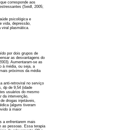
, que corresponde aos
estressantes (Seidl, 2005;
saúde psicológica e
e vida, depressão,
 viral plasmática.
uído por dois grupos de
ompensar as desvantagens do
 2003). Aumentaram-se as
o à média, ou seja, a
 mais próximos da média
anti-retroviral no serviço
 dp de 9,54 (idade
entes usuários do mesmo
ar da intervenção,
de drogas injetáveis,
édica (alguns tiveram
evido à maior
es a enfrentarem mais
m as pessoas. Essa terapia