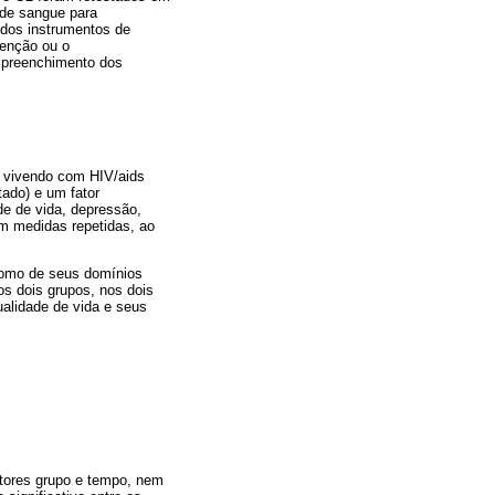
 de sangue para
 dos instrumentos de
venção ou o
 preenchimento dos
s vivendo com HIV/aids
tado) e um fator
de de vida, depressão,
om medidas repetidas, ao
 como de seus domínios
nos dois grupos, nos dois
ualidade de vida e seus
fatores grupo e tempo, nem