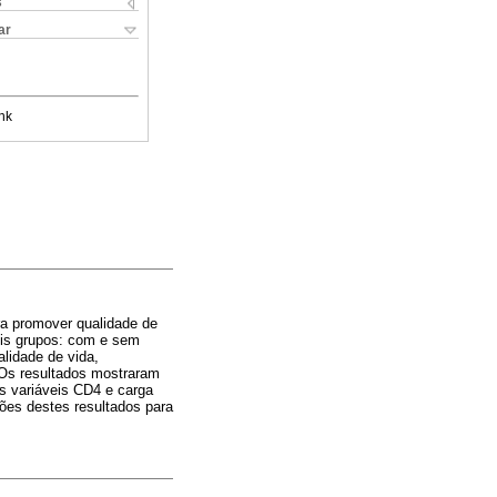
s
ar
nk
ra promover qualidade de
ois grupos: com e sem
alidade de vida,
 Os resultados mostraram
As variáveis CD4 e carga
ões destes resultados para