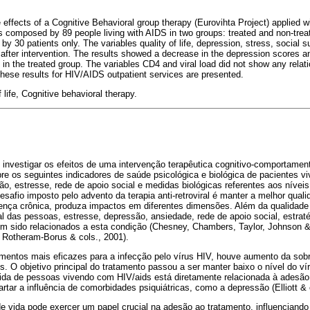
 effects of a Cognitive Behavioral group therapy (Eurovihta Project) applied wi
omposed by 89 people living with AIDS in two groups: treated and non-treat
30 patients only. The variables quality of life, depression, stress, social s
fter intervention. The results showed a decrease in the depression scores a
 in the treated group. The variables CD4 and viral load did not show any relat
these results for HIV/AIDS outpatient services are presented.
 life, Cognitive behavioral therapy.
i investigar os efeitos de uma intervenção terapêutica cognitivo-comportame
bre os seguintes indicadores de saúde psicológica e biológica de pacientes 
ão, estresse, rede de apoio social e medidas biológicas referentes aos níveis
esafio imposto pelo advento da terapia anti-retroviral é manter a melhor quali
ença crônica, produza impactos em diferentes dimensões. Além da qualidade
l das pessoas, estresse, depressão, ansiedade, rede de apoio social, estrat
êm sido relacionados a esta condição (Chesney, Chambers, Taylor, Johnson & 
Rotheram-Borus & cols., 2001).
tamentos mais eficazes para a infecção pelo vírus HIV, houve aumento da sob
. O objetivo principal do tratamento passou a ser manter baixo o nível do ví
ida de pessoas vivendo com HIV/aids está diretamente relacionada à adesão à 
rtar a influência de comorbidades psiquiátricas, como a depressão (Elliott & 
e vida pode exercer um papel crucial na adesão ao tratamento, influenciand