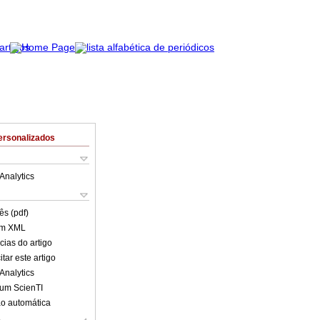
ersonalizados
Analytics
ês (pdf)
em XML
cias do artigo
tar este artigo
Analytics
lum ScienTI
o automática