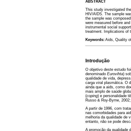
ABSTRACT
This study investigated the
HIV/AIDS. The sample was c
the sample was composed by 
were measured before and a
instrumental social support
treatment. Implications of 
Keywords:
Aids, Quality of
Introdução
O objetivo deste estudo fo
denominado
Eurovihta
) so
qualidade de vida, depress
carga viral plasmática. O d
ainda que a aids, como do
mais amplo de saúde globa
(
coping
) e personalidade t
Russo & Roy-Byrne, 2002; 
A partir de 1996, com tra
nas comorbidades para aids
melhoria da qualidade de v
entanto, não se pode desca
A promoção da qualidade d