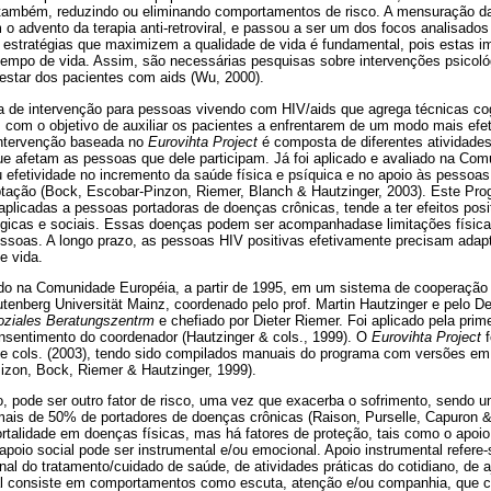
também, reduzindo ou eliminando comportamentos de risco. A mensuração da
 advento da terapia anti-retroviral, e passou a ser um dos focos analisados
ar estratégias que maximizem a qualidade de vida é fundamental, pois estas
tempo de vida. Assim, são necessárias pesquisas sobre intervenções psicoló
star dos pacientes com aids (Wu, 2000).
 de intervenção para pessoas vivendo com HIV/aids que agrega técnicas co
, com o objetivo de auxiliar os pacientes a enfrentarem de um modo mais efe
intervenção baseada no
Eurovihta Project
é composta de diferentes atividades
e afetam as pessoas que dele participam. Já foi aplicado e avaliado na Comu
 efetividade no incremento da saúde física e psíquica e no apoio às pessoas
ação (Bock, Escobar-Pinzon, Riemer, Blanch & Hautzinger, 2003). Este Pro
aplicadas a pessoas portadoras de doenças crônicas, tende a ter efeitos pos
lógicas e sociais. Essas doenças podem ser acompanhadase limitações física
ssoas. A longo prazo, as pessoas HIV positivas efetivamente precisam adapta
e vida.
do na Comunidade Européia, a partir de 1995, em um sistema de cooperação e
tenberg Universität Mainz, coordenado pelo prof. Martin Hautzinger e pelo 
oziales Beratungszentrm
e chefiado por Dieter Riemer. Foi aplicado pela prime
nsentimento do coordenador (Hautzinger & cols., 1999). O
Eurovihta Project
f
e cols. (2003), tendo sido compilados manuais do programa com versões em
(Pizon, Bock, Riemer & Hautzinger, 1999).
o, pode ser outro fator de risco, uma vez que exacerba o sofrimento, sendo
ais de 50% de portadores de doenças crônicas (Raison, Purselle, Capuron & 
talidade em doenças físicas, mas há fatores de proteção, tais como o apoi
poio social pode ser instrumental e/ou emocional. Apoio instrumental refere-s
al do tratamento/cuidado de saúde, de atividades práticas do cotidiano, de a
al consiste em comportamentos como escuta, atenção e/ou companhia, que c