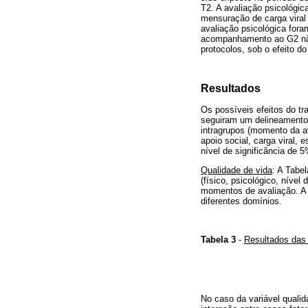
T2. A avaliação psicológi
mensuração de carga viral
avaliação psicológica fora
acompanhamento ao G2 não
protocolos, sob o efeito d
Resultados
Os possíveis efeitos do t
seguiram um delineamento t
intragrupos (momento da av
apoio social, carga viral,
nível de significância de 5
Qualidade
de vida
: A Tabe
(físico, psicológico, nível
momentos de avaliação. A T
diferentes domínios.
Tabela
3
-
Resultados das 
No caso da variável qualid