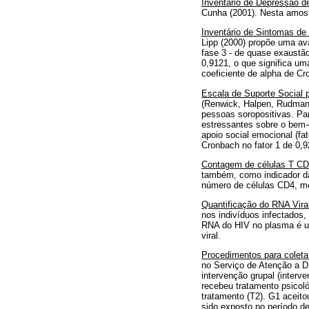
Inventário de
Depressão
de
Cunha (2001). Nesta amost
Inventário de Sintomas de 
Lipp (2000) propõe uma aval
fase 3 - de quase exaustão,
0,9121, o que significa um
coeficiente de alpha de Cr
Escala de Suporte Social
(Renwick, Halpen, Rudman &
pessoas soropositivas. Pa
estressantes sobre o bem-e
apoio social emocional (fat
Cronbach no fator 1 de 0,9
Contagem de células T C
também, como indicador da 
número de células CD4, me
Quantificação do RNA
Vira
nos indivíduos infectados,
RNA do HIV no plasma é um
viral.
Procedimentos
para
coleta
no Serviço de Atenção a D
intervenção grupal (inter
recebeu tratamento psicoló
tratamento (T2). G1 aceito
sido exposto no período d