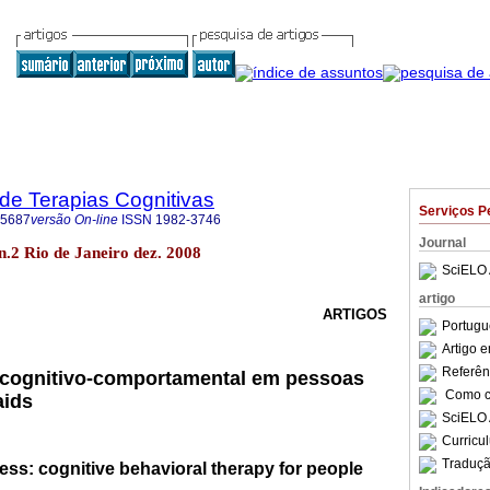
 de Terapias Cognitivas
Serviços P
-5687
versão On-line
ISSN
1982-3746
Journal
 n.2 Rio de Janeiro dez. 2008
SciELO 
artigo
ARTIGOS
Portugu
Artigo 
Referên
a cognitivo-comportamental em pessoas
Como ci
aids
SciELO 
Curricu
Traduçã
ness: cognitive behavioral therapy for people