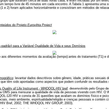
 grupo que duravam cerca de duas horas cada, e eram iniciadas por um exerc
 um tempo livre de 45 minutos em cada encontro. A Tabela 1 apresenta uma s
 (1 e 2) foram aplicados horizontalmente e consistiram em métodos de relax
nteúdos do Projeto
Eurovihta Project
-padrão) para a Variável Qualidade de Vida e seus Domínios
 aos diferentes momentos da avaliação (tempo):antes do tratamento (T1) e d
mográfico
: levantar dados descritivos sobre gênero, idade, práticas sexuais de
as, que têm sido apontadas como aspectos que podem confundir os resultados
’s Quality of Life Instrument - WHOQOL-HIV bref
: desenvolvido pelo Grupo de
da OMS para mensurar a qualidade de vida de pessoas vivendo com HIV. 
L-120 HIV e consta de 31 questões que avaliam os domínios físico e psicol
ciais, meio ambiente, espiritualidade/religião e crenças pessoais e contém c
HIV Bref, 2002; THE WHOQOL HIV GROUP, 2003).