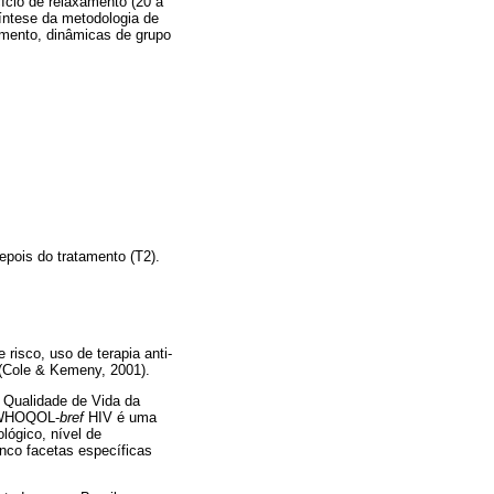
ício de relaxamento (20 a
íntese da metodologia de
amento, dinâmicas de grupo
epois do tratamento (T2).
 risco, uso de terapia anti-
 (Cole & Kemeny, 2001).
 Qualidade de Vida da
O WHOQOL-
bref
HIV é uma
ógico, nível de
inco facetas específicas