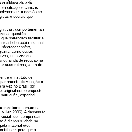
 qualidade de vida
 em situações clínicas.
 implementam a adesão ao
gicas e sociais que
gnitivas, comportamentais
tivo as questões
 que pretendem facilitar a
nidade Européia, no final
 infectadas
coping
,
grama, como outras
itivos, uma vez que
s ou ainda de redução na
r suas rotinas, a fim de
ntre o Instituto de
Departamento de Atenção à
ira vez no Brasil por
oi originalmente proposto
 português, espanhol,
 um transtorno comum na
Miller, 2006). A depressão
o social, que compensam
e à disponibilidade no
juda material e/ou
ontribuem para que a