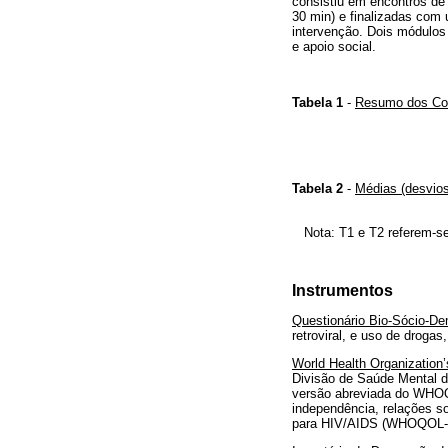
consistiu em encontros de
30 min) e finalizadas com
intervenção. Dois módulos
e apoio social.
Tabela 1
-
Resumo dos Co
Tabela 2
-
Médias (desvios
Nota: T1 e T2 referem-se
Instrumentos
Questionário Bio-Sócio-De
retroviral, e uso de drog
World Health Organization
Divisão de Saúde Mental 
versão abreviada do WHOQO
independência, relações so
para HIV/AIDS (WHOQOL-