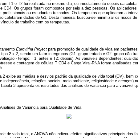
ca em T1 e T2 foi realizada no mesmo dia, ou imediatamente depois da coleta
 e CD4. Os grupos foram compostos por seis a dez pessoas. Os aplicadores
m profissionais ou estudantes treinados. Os terapeutas que aplicaram a inter
 coletaram dados de G1. Desta maneira, buscou-se minimizar os riscos de
o vínculo de trabalho com os terapeutas.
ratamento
Eurovitha Project
para promoção de qualidade de vida em paciente
ipo 2 x 2, sendo um fator intergrupos (G1: grupo tratado e G2: grupo não tra
aliação - tempo: T1: antes e T2: depois). As variáveis dependentes: qualida
 estresse e contagem de células T CD4 e Carga Viral-RNA foram analisadas c
%.
la 2 exibe as médias e desvios padrão da qualidade de vida total (QV), bem
 de independência, relações sociais, meio ambiente, religiosidade e crenças) 
abela 3 apresenta os resultados das análises de variância para a variável q
Análises de Variância para Qualidade de Vida
ade de vida total, a ANOVA não indicou efeitos significativos principais dos 