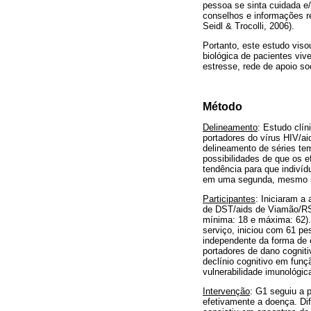
pessoa se sinta cuidada e
conselhos e informações re
Seidl & Trocolli, 2006).
Portanto, este estudo viso
biológica de pacientes vi
estresse, rede de apoio so
Método
Delineamento
: Estudo clín
portadores do vírus HIV/ai
delineamento de séries te
possibilidades de que os e
tendência para que indiv
em uma segunda, mesmo s
Participantes
: Iniciaram a
de DST/aids de Viamão/RS,
mínima: 18 e máxima: 62).
serviço, iniciou com 61 pes
independente da forma de c
portadores de dano cognit
declínio cognitivo em fun
vulnerabilidade imunológic
Intervenção
: G1 seguiu a 
efetivamente a doença. Di