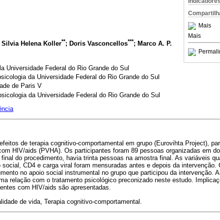
Indicadore
Compartilh
Mais
Mais
**
***
; Silvia Helena Koller
; Doris Vasconcellos
; Marco A. P.
Permali
la Universidade Federal do Rio Grande do Sul
icologia da Universidade Federal do Rio Grande do Sul
ade de Paris V
icologia da Universidade Federal do Rio Grande do Sul
ência
efeitos de terapia cognitivo-comportamental em grupo (Eurovihta Project), pa
com HIV/aids (PVHA). Os participantes foram 89 pessoas organizadas em d
final do procedimento, havia trinta pessoas na amostra final. As variáveis qu
o social, CD4 e carga viral foram mensuradas antes e depois da intervenção.
ento no apoio social instrumental no grupo que participou da intervenção. 
ma relação com o tratamento psicológico preconizado neste estudo. Implicaç
ientes com HIV/aids são apresentadas.
lidade de vida, Terapia cognitivo-comportamental.