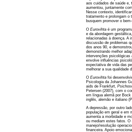
aos cuidados de saúde e, 
aumentou, juntamente com o
Nesse contexto, identific
tratamento e prolongam o 
busquem promover o bem-e
O
Eurovihta
é um programa
e da abordagem gestáltica
relacionadas à doença. A 
discussão de problemas qu
dos anos 90, e demonstrou
demonstrando melhor adapt
intervenções psicológicas 
envolve influências psico
expectativa de vida das pe
melhorar a sua qualidade d
O
Eurovihta
foi desenvolvi
Psicologia da Johannes Gu
aids de Frankfurt,
Psichos
Petersen (2007), com o co
em língua alemã por Bock 
inglês, alemão e italiano 
A depressão, por outro lad
população em geral e em m
aumenta a morbidade e mor
ou mediam estes fatos. O a
manejo/resolução operacion
financeira. Apoio emocion