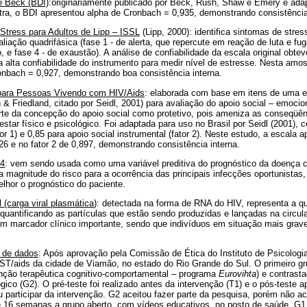
 Beck (BDI)
:originariamente publicado por Beck, Rush, Shaw e Emery e adap
ra, o BDI apresentou alpha de Cronbach = 0,935, demonstrando consistência i
Stress para Adultos de Lipp – ISSL
(Lipp, 2000): identifica sintomas de stre
iação quadrifásica (fase 1 - de alerta, que repercute em reação de luta e fuga
 e fase 4 - de exaustão). A análise de confiabilidade da escala original obtev
a alta confiabilidade do instrumento para medir nível de estresse. Nesta amos
onbach = 0,927, demonstrando boa consistência interna.
 para Pessoas Vivendo com HIV/
Aids
: elaborada com base em itens de uma 
 Friedland, citado por Seidl, 2001) para avaliação do apoio social – emocio
rte da concepção do apoio social como protetivo, pois ameniza as conseqüê
star físico e psicológico. Foi adaptada para uso no Brasil por Seidl (2001), 
or 1) e 0,85 para apoio social instrumental (fator 2). Neste estudo, a escala 
26 e no fator 2 de 0,897, demonstrando consistência interna.
D4
: vem sendo usada como uma variável preditiva do prognóstico da doença 
magnitude do risco para a ocorrência das principais infecções oportunistas,
lhor o prognóstico do paciente.
l
(carga viral plasmática
): detectada na forma de RNA do HIV, representa a qu
 quantificando as partículas que estão sendo produzidas e lançadas na circu
 marcador clínico importante, sendo que indivíduos em situação mais grav
 de dados
: Após aprovação pela Comissão de Ética do Instituto de Psicolog
ST/aids da cidade de Viamão, no estado do Rio Grande do Sul. O primeiro gr
venção terapêutica cognitivo-comportamental – programa
Eurovihta
) e contrast
gico (G2). O pré-teste foi realizado antes da intervenção (T1) e o pós-teste
u participar da intervenção. G2 aceitou fazer parte da pesquisa, porém não ac
e 16 semanas a grupo aberto, com vídeos educativos, no posto de saúde. G1