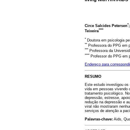
*
Circe Salcides Petersen
****
Teixeira
*
Doutora em psicologia pe
**
Professora do PPG em ps
***
Professora da Universid
****
Professor do PPG em ps
Endereço para correspond
RESUMO
Este estudo investigou os 
vida em pessoas vivendo 
tratamento psicológico. No 
depressão, estresse, apoi
redução na depressão e aum
viral não mostraram nenhu
serviços de atenção a pac
Palavras-chave:
Aids, Qua