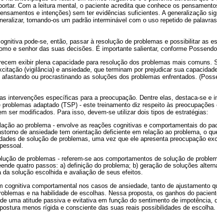
uportar. Com a leitura mental, o paciente acredita que conhece os pensamento
nsamentos e intenções) sem ter evidências suficientes. A generalização sig
neralizar, tornando-os um padrão interminável com o uso repetido de palavr
 cognitiva pode-se, então, passar à resolução de problemas e possibilitar as 
nomo e senhor das suas decisões. É importante salientar, conforme Possendo
ecem exibir plena capacidade para resolução dos problemas mais comuns. S
excitação (vigilância) e ansiedade, que terminam por prejudicar sua capacidad
do, afastando ou procrastinando as soluções dos problemas enfrentados. (Pos
as intervenções específicas para a preocupação. Dentre elas, destaca-se e i
 problemas adaptado (TSP) - este treinamento diz respeito às preocupaçõe
em ser modificados. Para isso, devem-se utilizar dois tipos de estratégias:
lação ao problema - envolve as reações cognitivas e comportamentais do pa
storno de ansiedade tem orientação deficiente em relação ao problema, o que 
lidades de solução de problemas, uma vez que ele apresenta preocupação ex
 pessoal.
solução de problemas - referem-se aos comportamentos de solução de proble
de quatro passos: a) definição do problema; b) geração de soluções altern
a da solução escolhida e avaliação de seus efeitos.
 cognitiva comportamental nos casos de ansiedade, tanto de ajustamento qu
roblemas e na habilidade de escolhas. Nessa proposta, os ganhos do pacient
 de uma atitude passiva e evitativa em função do sentimento de impotência,
postura menos rígida e consciente das suas reais possibilidades de escolha.