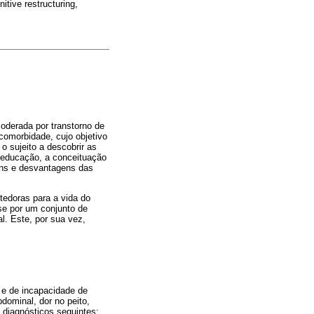
itive restructuring,
oderada por transtorno de
comorbidade, cujo objetivo
o sujeito a descobrir as
oeducação, a conceituação
gens e desvantagens das
edoras para a vida do
-se por um conjunto de
l. Este, por sua vez,
 e de incapacidade de
dominal, dor no peito,
 diagnósticos seguintes: