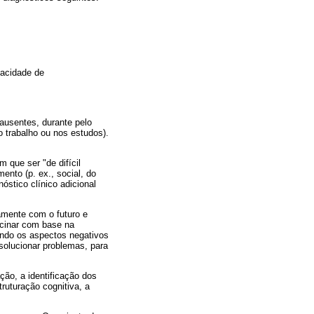
pacidade de
ausentes, durante pelo
 trabalho ou nos estudos).
 que ser "de difícil
ento (p. ex., social, do
stico clínico adicional
mente com o futuro e
ocinar com base na
ando os aspectos negativos
solucionar problemas, para
ão, a identificação dos
ruturação cognitiva, a