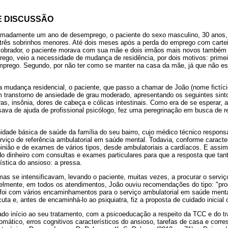
E DISCUSSÃO
madamente um ano de desemprego, o paciente do sexo masculino, 30 anos, s
três sobrinhos menores. Até dois meses após a perda do emprego com cart
obrador, o paciente morava com sua mãe e dois irmãos mais novos também s
go, veio a necessidade de mudança de residência, por dois motivos: primei
emprego. Segundo, por não ter como se manter na casa da mãe, já que não e
 mudança residencial, o paciente, que passo a chamar de João (nome fictício
transtorno de ansiedade de grau moderado, apresentando os seguintes sinto
as, insônia, dores de cabeça e cólicas intestinais. Como era de se esperar, 
ava de ajuda de profissional psicólogo, fez uma peregrinação em busca de r
idade básica de saúde da família do seu bairro, cujo médico técnico responsá
viço de referência ambulatorial em saúde mental. Todavia, conforme caracter
inião e de exames de vários tipos, desde ambulatoriais a cardíacos. E assim
do dinheiro com consultas e exames particulares para que a resposta que tan
ística do ansioso: a pressa.
as se intensificavam, levando o paciente, muitas vezes, a procurar o servi
elmente, em todos os atendimentos, João ouviu recomendações do tipo: "pro
 foi com vários encaminhamentos para o serviço ambulatorial em saúde ment
uta e, antes de encaminhá-lo ao psiquiatra, fiz a proposta de cuidado inicial
ado início ao seu tratamento, com a psicoeducação a respeito da TCC e do t
ático, erros cognitivos característicos do ansioso, tarefas de casa e corre