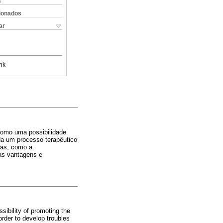
s
cionados
ar
nk
como uma possibilidade
da um processo terapêutico
cas, como a
das vantagens e
sibility of promoting the
order to develop troubles