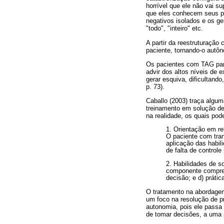
horrível que ele não vai s
que eles conhecem seus pe
negativos isolados e os ge
"todo", "inteiro" etc.
A partir da reestruturação
paciente, tornando-o autô
Os pacientes com TAG par
advir dos altos níveis de 
gerar esquiva, dificultan
p. 73).
Caballo (2003) traça algum
treinamento em solução de
na realidade, os quais pod
1. Orientação em re
O paciente com tran
aplicação das habi
de falta de controle
2. Habilidades de 
componente compreen
decisão; e d) prátic
O tratamento na abordagem
um foco na resolução de p
autonomia, pois ele passa
de tomar decisões, a uma 