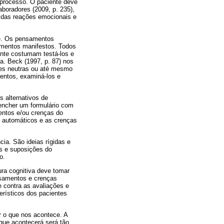
 processo. O paciente deve
boradores (2009, p. 235),
s das reações emocionais e
te. Os pensamentos
amentos manifestos. Todos
nte costumam testá-los e
a. Beck (1997, p. 87) nos
ções neutras ou até mesmo
entos, examiná-los e
s alternativos de
encher um formulário com
ntos e/ou crenças do
s automáticos e as crenças
cia. São ideias rígidas e
es e suposições do
o.
ura cognitiva deve tomar
ensamentos e crenças
e contra as avaliações e
terísticos dos pacientes
r o que nos acontece. A
 que acontecerá será tão