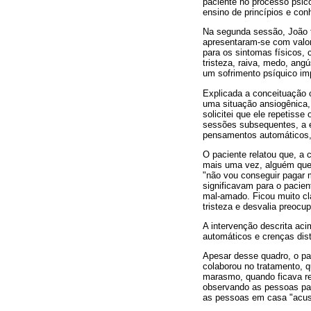
paciente no processo psic
ensino de princípios e con
Na segunda sessão, João 
apresentaram-se com valor
para os sintomas físicos, 
tristeza, raiva, medo, ang
um sofrimento psíquico im
Explicada a conceituação c
uma situação ansiogênica
solicitei que ele repetiss
sessões subsequentes, a exp
pensamentos automáticos, 
O paciente relatou que, a
mais uma vez, alguém que
"não vou conseguir pagar 
significavam para o pacie
mal-amado. Ficou muito cl
tristeza e desvalia preocu
A intervenção descrita ac
automáticos e crenças dist
Apesar desse quadro, o pa
colaborou no tratamento, 
marasmo, quando ficava re
observando as pessoas pas
as pessoas em casa "acusa