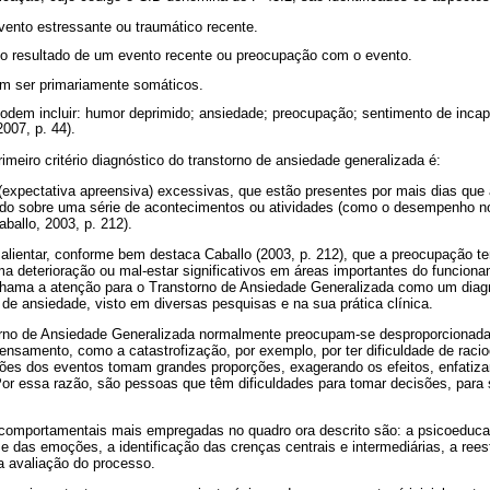
ento estressante ou traumático recente.
mo resultado de um evento recente ou preocupação com o evento.
m ser primariamente somáticos.
odem incluir: humor deprimido; ansiedade; preocupação; sentimento de inca
2007, p. 44).
meiro critério diagnóstico do transtorno de ansiedade generalizada é:
expectativa apreensiva) excessivas, que estão presentes por mais dias que 
do sobre uma série de acontecimentos ou atividades (como o desempenho no
aballo, 2003, p. 212).
alientar, conforme bem destaca Caballo (2003, p. 212), que a preocupação tem
ma deterioração ou mal-estar significativos em áreas importantes do funcionam
 chama a atenção para o Transtorno de Ansiedade Generalizada como um diagnó
de ansiedade, visto em diversas pesquisas e na sua prática clínica.
rno de Ansiedade Generalizada normalmente preocupam-se desproporcionada
ensamento, como a catastrofização, por exemplo, por ter dificuldade de raci
ações dos eventos tomam grandes proporções, exagerando os efeitos, enfatiz
Por essa razão, são pessoas que têm dificuldades para tomar decisões, para 
-comportamentais mais empregadas no quadro ora descrito são: a psicoeducaç
das emoções, a identificação das crenças centrais e intermediárias, a reest
a avaliação do processo.