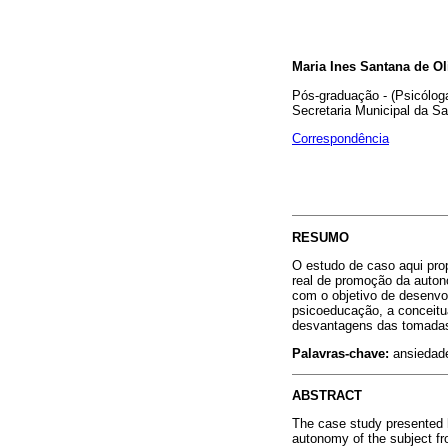
Maria Ines Santana de Ol
Pós-graduação - (Psicóloga)
Secretaria Municipal da S
Correspondência
RESUMO
O estudo de caso aqui pro
real de promoção da autono
com o objetivo de desenvol
psicoeducação, a conceitua
desvantagens das tomadas
Palavras-chave:
ansiedade
ABSTRACT
The case study presented h
autonomy of the subject fro