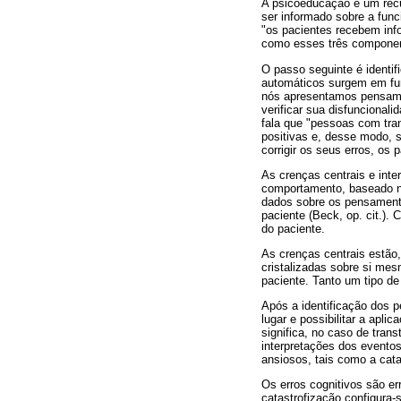
A psicoeducação é um recu
ser informado sobre a fun
"os pacientes recebem inf
como esses três componen
O passo seguinte é identi
automáticos surgem em fu
nós apresentamos pensame
verificar sua disfuncional
fala que "pessoas com tran
positivas e, desse modo, 
corrigir os seus erros, os
As crenças centrais e inte
comportamento, baseado na
dados sobre os pensament
paciente (Beck, op. cit.).
do paciente.
As crenças centrais estão,
cristalizadas sobre si mes
paciente. Tanto um tipo de
Após a identificação dos p
lugar e possibilitar a apl
significa, no caso de tran
interpretações dos eventos,
ansiosos, tais como a catas
Os erros cognitivos são e
catastrofização configura-