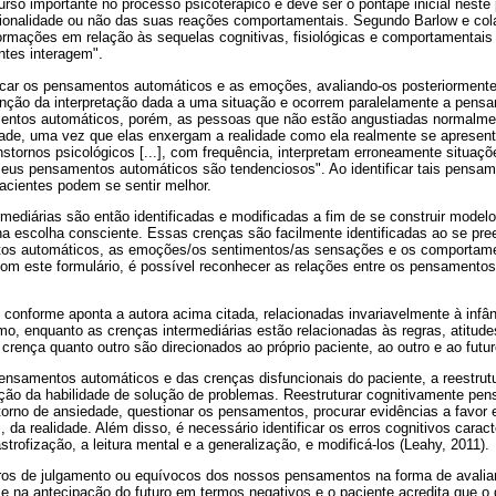
rso importante no processo psicoterápico e deve ser o pontapé inicial neste
cionalidade ou não das suas reações comportamentais. Segundo Barlow e cola
ormações em relação às sequelas cognitivas, fisiológicas e comportamentai
tes interagem".
ficar os pensamentos automáticos e as emoções, avaliando-os posteriormen
nção da interpretação dada a uma situação e ocorrem paralelamente a pens
ntos automáticos, porém, as pessoas que não estão angustiadas normalme
idade, uma vez que elas enxergam a realidade como ela realmente se apresent
stornos psicológicos [...], com frequência, interpretam erroneamente situa
seus pensamentos automáticos são tendenciosos". Ao identificar tais pensam
 pacientes podem se sentir melhor.
rmediárias são então identificadas e modificadas a fim de se construir modelo
 escolha consciente. Essas crenças são facilmente identificadas ao se pre
os automáticos, as emoções/os sentimentos/as sensações e os comportame
 Com este formulário, é possível reconhecer as relações entre os pensamento
 conforme aponta a autora acima citada, relacionadas invariavelmente à infân
mo, enquanto as crenças intermediárias estão relacionadas às regras, atitud
 crença quanto outro são direcionados ao próprio paciente, ao outro e ao futur
ensamentos automáticos e das crenças disfuncionais do paciente, a reestrut
icação da habilidade de solução de problemas. Reestruturar cognitivamente p
storno de ansiedade, questionar os pensamentos, procurar evidências a favor 
 da realidade. Além disso, é necessário identificar os erros cognitivos carac
trofização, a leitura mental e a generalização, e modificá-los (Leahy, 2011).
rros de julgamento ou equívocos dos nossos pensamentos na forma de avalia
se na antecipação do futuro em termos negativos e o paciente acredita que o