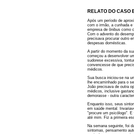
RELATO DO CASO 
Após um período de aproxi
com o irmão, a cunhada e 
empresa de ônibus como c
Com o advento do desempre
precisava procurar outro 
despesas domésticas.
A partir do momento da sua
começou a desenvolver um 
sudorese excessiva, tontur
convencesse de que precis
médicos.
Sua busca iniciou-se na un
lhe encaminhado para o ser
João precisava de outra op
médicos, inclusive gastan
demorasse - outra caracter
Enquanto isso, seus sintom
em saúde mental. Invariav
"procure um psicólogo". E
até mim. Fiz a primeira esc
Na semana seguinte, foi d
sintomas, pensamento autom