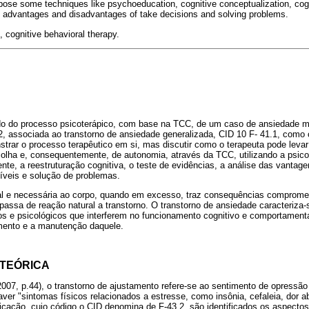
urpose some techniques like psychoeducation, cognitive conceptualization, cogn
f advantages and disadvantages of take decisions and solving problems.
, cognitive behavioral therapy.
ado do processo psicoterápico, com base na TCC, de um caso de ansiedade m
2, associada ao transtorno de ansiedade generalizada, CID 10 F- 41.1, como 
trar o processo terapêutico em si, mas discutir como o terapeuta pode levar 
colha e, consequentemente, de autonomia, através da TCC, utilizando a psic
ente, a reestruturação cognitiva, o teste de evidências, a análise das vanta
veis e solução de problemas.
al e necessária ao corpo, quando em excesso, traz consequências compromet
 passa de reação natural a transtorno. O transtorno de ansiedade caracteriza
s e psicológicos que interferem no funcionamento cognitivo e comportamenta
mento e a manutenção daquele.
TEÓRICA
007, p.44), o transtorno de ajustamento refere-se ao sentimento de opressão
er "sintomas físicos relacionados a estresse, como insônia, cefaleia, dor ab
ficação, cujo código o CID denomina de F-43.2, são identificados os aspectos