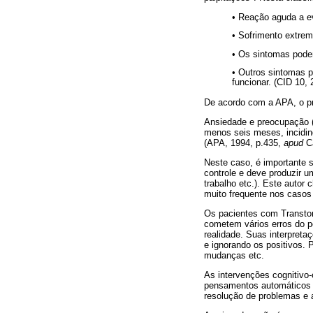
• Reação aguda a ev
• Sofrimento extre
• Os sintomas pode
• Outros sintomas p
funcionar. (CID 10, 
De acordo com a APA, o pri
Ansiedade e preocupação (
menos seis meses, incidin
(APA, 1994, p.435,
apud
C
Neste caso, é importante s
controle e deve produzir u
trabalho etc.). Este autor
muito frequente nos casos 
Os pacientes com Transto
cometem vários erros do p
realidade. Suas interpret
e ignorando os positivos. 
mudanças etc.
As intervenções cognitivo
pensamentos automáticos e 
resolução de problemas e 