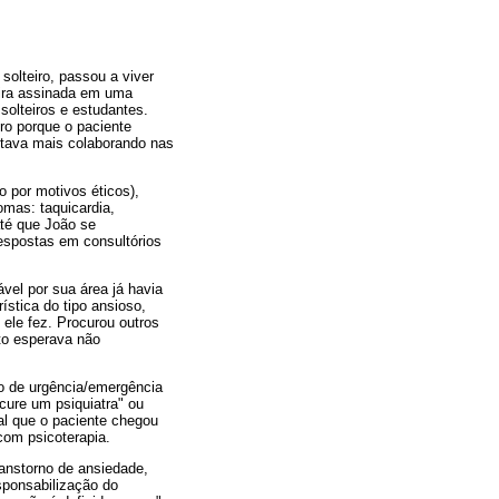
olteiro, passou a viver
eira assinada em uma
olteiros e estudantes.
ro porque o paciente
stava mais colaborando nas
 por motivos éticos),
mas: taquicardia,
até que João se
espostas em consultórios
vel por sua área já havia
ística do tipo ansioso,
 ele fez. Procurou outros
to esperava não
ço de urgência/emergência
cure um psiquiatra" ou
al que o paciente chegou
 com psicoterapia.
ranstorno de ansiedade,
sponsabilização do