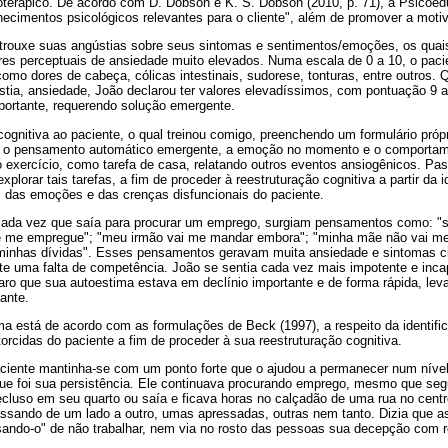
oterápico. De acordo com D. Dobson e K. S. Dobson (2010, p. 71), a Psicoed
hecimentos psicológicos relevantes para o cliente", além de promover a moti
trouxe suas angústias sobre seus sintomas e sentimentos/emoções, os quai
es perceptuais de ansiedade muito elevados. Numa escala de 0 a 10, o pacie
como dores de cabeça, cólicas intestinais, sudorese, tonturas, entre outros. 
ústia, ansiedade, João declarou ter valores elevadíssimos, com pontuação 9 a
portante, requerendo solução emergente.
ognitiva ao paciente, o qual treinou comigo, preenchendo um formulário própr
, o pensamento automático emergente, a emoção no momento e o comportam
e o exercício, como tarefa de casa, relatando outros eventos ansiogênicos. P
lorar tais tarefas, a fim de proceder à reestruturação cognitiva a partir da i
das emoções e das crenças disfuncionais do paciente.
 cada vez que saía para procurar um emprego, surgiam pensamentos como: "s
 me empregue"; "meu irmão vai me mandar embora"; "minha mãe não vai me 
minhas dívidas". Esses pensamentos geravam muita ansiedade e sintomas c
nte uma falta de competência. João se sentia cada vez mais impotente e inc
aro que sua autoestima estava em declínio importante e de forma rápida, le
pante.
ima está de acordo com as formulações de Beck (1997), a respeito da identi
orcidas do paciente a fim de proceder à sua reestruturação cognitiva.
ciente mantinha-se com um ponto forte que o ajudou a permanecer num nível
que foi sua persistência. Ele continuava procurando emprego, mesmo que s
cluso em seu quarto ou saía e ficava horas no calçadão de uma rua no centr
sando de um lado a outro, umas apressadas, outras nem tanto. Dizia que as
ndo-o" de não trabalhar, nem via no rosto das pessoas sua decepção com re