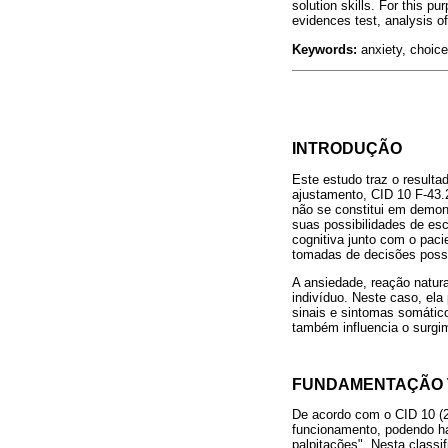
solution skills. For this p
evidences test, analysis o
Keywords:
anxiety, choice
INTRODUÇÃO
Este estudo traz o result
ajustamento, CID 10 F-43.
não se constitui em demons
suas possibilidades de es
cognitiva junto com o paci
tomadas de decisões possí
A ansiedade, reação natur
indivíduo. Neste caso, ela
sinais e sintomas somático
também influencia o surgi
FUNDAMENTAÇÃO 
De acordo com o CID 10 (2
funcionamento, podendo hav
palpitações". Nesta classi