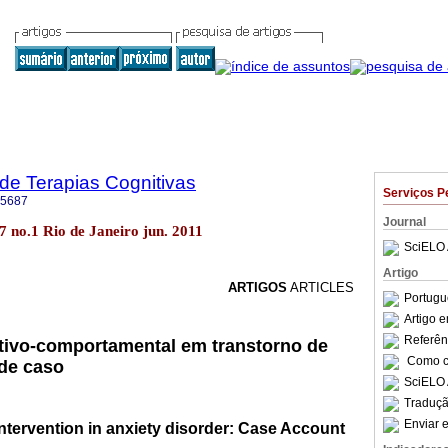
 de Terapias Cognitivas
Serviços P
-5687
Journal
.7 no.1 Rio de Janeiro jun. 2011
SciELO 
Artigo
ARTIGOS
ARTICLES
Portugu
Artigo 
Referên
tivo-comportamental em transtorno de
Como ci
 de caso
SciELO 
Traduçã
Enviar e
ntervention in anxiety disorder: Case Account