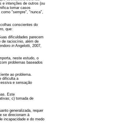
s e intenções de outros (ou
nifica tomar casos
as como "sempre", "nunca",
escolhas conscientes do
ro, que:
uas dificuldades parecem
e de raciocínio, além de
sendoro
in
Angelotti, 2007,
mporta, neste estudo, o
s com problemas baseados
ciente ao problema.
dificulta a
cessiva e sensação
mas. Este
ativas; c) tomada de
anto generalizada, requer
e se direcionam à
 de incapacidade e do medo