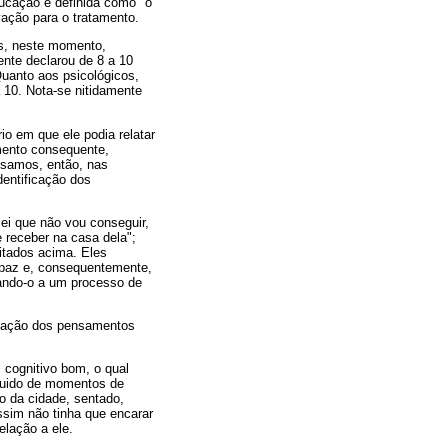
ucação é definida como "o
vação para o tratamento.
s, neste momento,
nte declarou de 8 a 10
Quanto aos psicológicos,
 10. Nota-se nitidamente
io em que ele podia relatar
ento consequente,
assamos, então, nas
dentificação dos
ei que não vou conseguir,
receber na casa dela";
itados acima. Eles
apaz e, consequentemente,
vando-o a um processo de
ficação dos pensamentos
 cognitivo bom, o qual
eguido de momentos de
o da cidade, sentado,
sim não tinha que encarar
lação a ele.