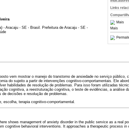
Indicadore
Links rela
Compartilh
iveira
Mais
 - Aracaju - SE - Brasil. Prefeitura de Aracaju - SE -
Mais
aúde
Permali
posto vem mostrar o manejo do transtorno de ansiedade no serviço público, 
mia do sujeito a partir de intervenções cognitivo-comportamentais. Ele abor
ver habilidades de resolução de problemas. Para isso foram utilizadas técni
ção cognitiva, a reestruturação cognitiva, o teste de evidências, a análise 
 de decisões e resolução de problemas.
, escolha, terapia cognitivo-comportamental.
ere shows management of anxiety disorder in the public service as a real pos
m cognitive behavioral interventions. It approaches a therapeutic process in 