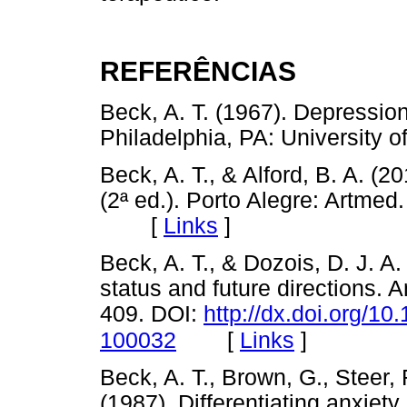
REFERÊNCIAS
Beck, A. T. (1967). Depressio
Philadelphia, PA: Universit
Beck, A. T., & Alford, B. A. (
(2ª ed.). Porto Alegre: Artmed
[
Links
]
Beck, A. T., & Dozois, D. J. A.
status and future directions. 
409. DOI:
http://dx.doi.org/1
[
Links
]
100032
Beck, A. T., Brown, G., Steer, R
(1987). Differentiating anxiety